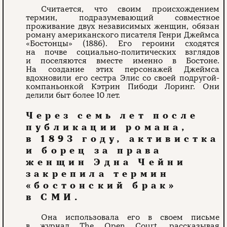
Считается, что своим происхождением
термин, подразумевающий совместное
проживание двух независимых женщин, обязан
роману американского писателя Генри Джеймса
«Бостонцы» (1886). Его героини сходятся
на почве социально-политических взглядов
и поселяются вместе именно в Бостоне.
На создание этих персонажей Джеймса
вдохновили его сестра Элис со своей подругой-
компаньонкой Кэтрин Пибоди Лоринг. Они
делили быт более 10 лет.
Через семь лет после
публикации романа,
в 1893 году, активистка
и борец за права
женщин Эдна Чейни
закрепила термин
«бостонский брак»
в СМИ.
Она использовала его в своем письме
в журнал The Open Court, рассказывая