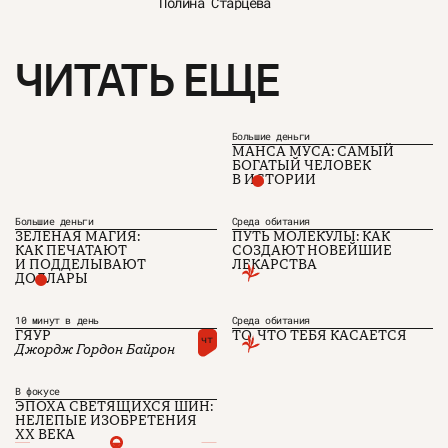
Полина Старцева
ЧИТАТЬ ЕЩЕ
Большие деньги
МАНСА МУСА: САМЫЙ
БОГАТЫЙ ЧЕЛОВЕК
В ИСТОРИИ
Большие деньги
Среда обитания
ЗЕЛЕНАЯ МАГИЯ:
ПУТЬ МОЛЕКУЛЫ: КАК
КАК ПЕЧАТАЮТ
СОЗДАЮТ НОВЕЙШИЕ
И ПОДДЕЛЫВАЮТ
ЛЕКАРСТВА
О проекте
ЧТИВО ДОМ
Рекламодателям
ДОЛЛАРЫ
Команда
YouTube
Авторы
Telegram
Журнал
VK
10 минут в день
Среда обитания
ГЯУР
ТО, ЧТО ТЕБЯ КАСАЕТСЯ
чт
Джордж Гордон Байрон
Подписаться на журнал
В фокусе
ЭПОХА СВЕТЯЩИХСЯ ШИН:
НЕЛЕПЫЕ ИЗОБРЕТЕНИЯ
XX ВЕКА