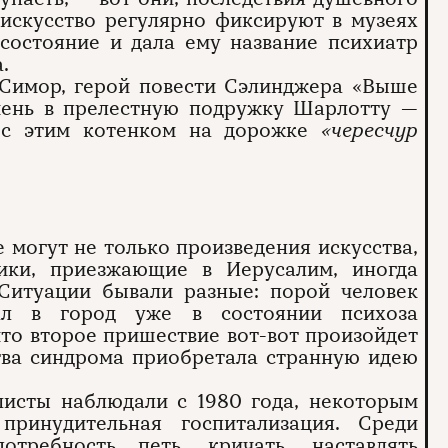
искусство регулярно фиксируют в музеях
состояние и дала ему название психиатр
.
 Симор, герой повести Сэлинджера «Выше
амень в прелестную подружку Шарлотту —
 с этим котенком на дорожке
«чересчур
 могут не только произведения искусства,
ики, приезжающие в Иерусалим, иногда
Ситуации бывали разные: порой человек
ал в город уже в состоянии психоза
что второе пришествие вот-вот произойдет
ртва синдрома приобретала странную идею
алисты наблюдали с 1980 года, некоторым
принудительная госпитализация. Среди
отребность петь, кричать, наставлять