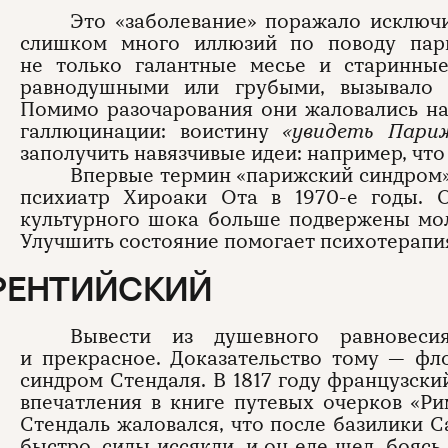
Это «заболевание» поражало исключ
слишком много иллюзий по поводу пари
не только галантные месье и старинны
равнодушными или грубыми, вызывало 
Помимо разочарования они жаловались на
галлюцинации: воистину
«увидеть Пари
заполучить навязчивые идеи: например, что 
Впервые термин «парижский синдром»
психиатр Хироаки Ота в 1970-е годы. 
культурного шока больше подвержены мо
Улучшить состояние помогает психотерапия
РЕНТИЙСКИЙ
Вывести из душевного равновеси
и прекрасное. Доказательство тому — фл
синдром Стендаля. В 1817 году французск
впечатления в книге путевых очерков «Р
Стендаль жаловался, что после базилики 
быстро, силы иссякли, и он еле шел, боясь