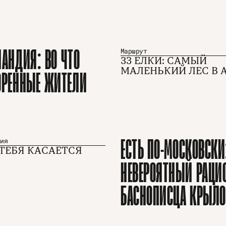
ЛАНДИЯ: ВО ЧТО
Маршрут
33 ЕЛКИ: САМЫЙ
МАЛЕНЬКИЙ ЛЕС В 
ОРЕННЫЕ ЖИТЕЛИ
ЕСТЬ ПО-МОСКОВСКИ
ния
 ТЕБЯ КАСАЕТСЯ
НЕВЕРОЯТНЫЙ РАЦИ
М
Рекламодателям
БАСНОПИСЦА КРЫЛО