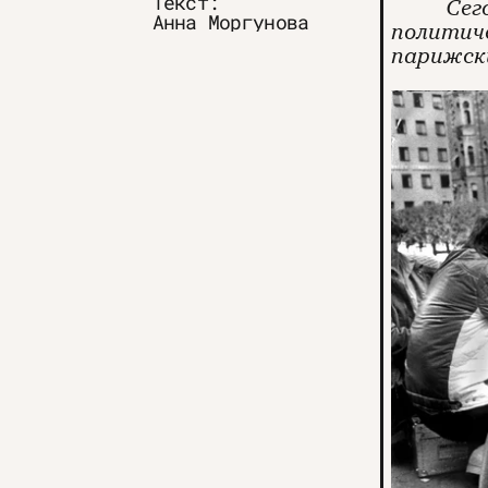
Текст:
Сег
Анна Моргунова
политич
парижск