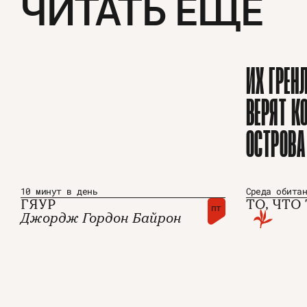
ЧИТАТЬ ЕЩЕ
ИХ ГРЕН
ВЕРЯТ К
ОСТРОВА
10 минут в день
Среда обита
ГЯУР
ТО, ЧТО
пт
Джордж Гордон Байрон
О проекте
ЧТИВО ДО
Команда
YouTube
Авторы
Telegram
Журнал
VK
Подписаться на журнал