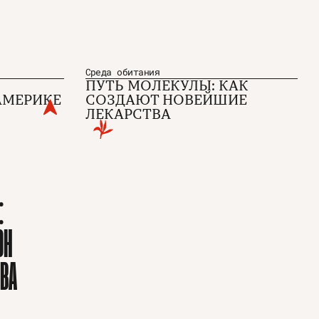
Среда обитания
ПУТЬ МОЛЕКУЛЫ: КАК
АМЕРИКЕ
СОЗДАЮТ НОВЕЙШИЕ
ЛЕКАРСТВА
:
ОН
Пользовательское соглашение
Политика конфиденциальности
ВА