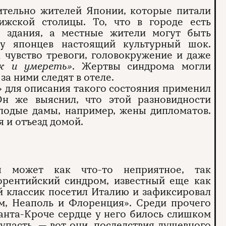
ительно жителей Японии, которые питали
жской столицы. То, что в городе есть
е здания, а местные жители могут быть
у японцев настоящий культурный шок.
 чувство тревоги, головокружение и даже
ж и умереть»
. Жертвы синдрома могли
за ними следят в отеле.
 для описания такого состояния применил
Он же выяснил, что этой разновидности
лодые дамы, например, жены дипломатов.
 и отъезд домой.
я может как что-то неприятное, так
орентийский синдром, известный еще как
ий классик посетил Италию и зафиксировал
им, Неаполь и Флоренция». Среди прочего
Санта-Кроче сердце у него билось слишком
 упасть, — вот они, последствия душевного