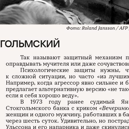
Roland Jansson / AFP
КГОЛЬМСКИЙ
Так называют защитный механизм пс
оправдывать мучителя или даже сочувствова
Психологические защиты нужны, ч
к сложной ситуации, но часто «из лучши
Например, когда агрессор явно сильнее и 
предлагает альтернативную версию «не так
если я себя хорошо веду».
В 1973 году ранее судимый Ян-
Стокгольмского банка с криком
«Вечеринк
женщин и одного мужчину, работавших в ба
через шесть суток. Удивительно, но постр
Ульссона и его напарника и даже скинулис