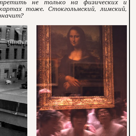
стретить не только на физических и
картах тоже. Стокгольмский, лимский,
 значит?