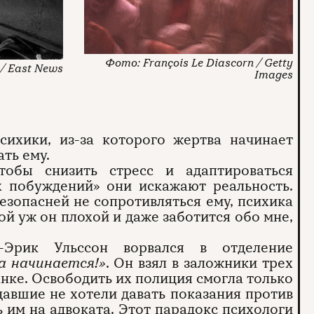
François Le Diascorn / Getty
 / East News
Images
ихики, из-за которого жертва начинает
ть ему.
тобы снизить стресс и адаптироваться
х побуждений» они искажают реальность.
безопасней не сопротивляться ему, психика
ой уж он плохой и даже заботится обо мне,
Эрик Ульссон ворвался в отделение
а начинается!»
. Он взял в заложники трех
нке. Освободить их полиция смогла только
адавшие не хотели давать показания против
ь им на адвоката. Этот парадокс психологи