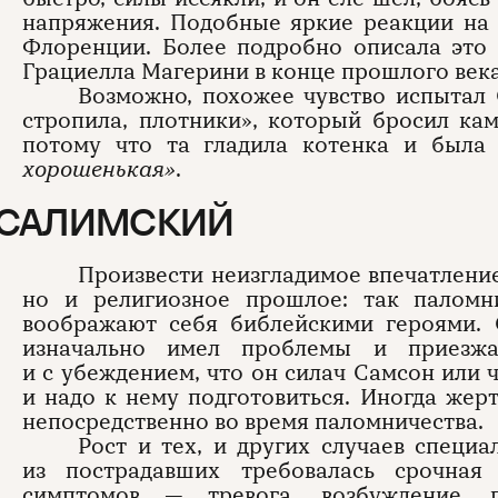
напряжения. Подобные яркие реакции на 
Флоренции. Более подробно описала это 
Грациелла Магерини в конце прошлого века
Возможно, похожее чувство испытал
стропила, плотники», который бросил к
потому что та гладила котенка и была
хорошенькая»
.
УСАЛИМСКИЙ
Произвести неизгладимое впечатление
но и религиозное прошлое: так паломн
воображают себя библейскими героями. 
изначально имел проблемы и приезж
и с убеждением, что он силач Самсон или 
и надо к нему подготовиться. Иногда же
непосредственно во время паломничества.
Рост и тех, и других случаев специ
из пострадавших требовалась срочная 
симптомов — тревога, возбуждение, п