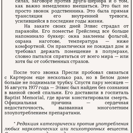
силах, заговоре против друга-шерифа и о том,
как важно немедленно вмешаться. Это был не
просто звонок родственника. Это была прямая
трансляция его внутренней тревоги,
усилившейся в последние годы жизни.
На закате своих дней Элвис страдал от
паранойи. Его поместье Грейсленд все больше
напоминало бункер: окна заклеены фольгой,
охрана наготове, температура — ниже
комфортной. Он практически не покидал дом и
требовал держать помещение в полумраке,
словно пытался спрятаться от всего мира — или
хотя бы от собственных страхов.
После того звонка Пресли пробовал связаться
с Картером еще несколько раз, но в Белом доме
больше не поднимали трубку. Спустя пару месяцев —
16 августа 1977 года — Элвис был найден без сознания
в ванной своей спальни. Его доставили в госпиталь
Baptist Memorial, где врачи констатировали смерть.
Официальная причина — сердечная
недостаточность, вызванная многолетним
злоупотреблением препаратами.
* Редакция категорически против употребления
любых наркотических или психотропных веществ.