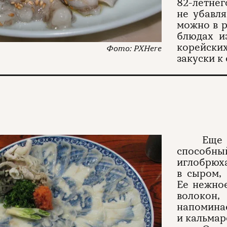
82-летн
не убавля
можно в р
блюдах и
корейских
PXHere
закуски к
Еще
способны
иглобрюх
в сыром,
Ее нежное
волокон,
напомин
и кальмар