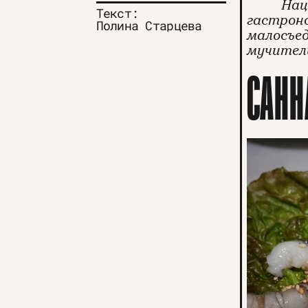
Нац
Текст:
гастрон
Полина Старцева
малосъед
мучитель
САНН