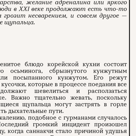
арства, желание адреналина или яркого
юди в XXI веке продолжают есть что-то
а грозит несварением, и совсем другое —
е щупальца.
енитое блюдо корейской кухни состоит
о осьминога, сбрызнутого кунжутным
ли посыпанного кунжутом. Его режут
 кусочки, которые в процессе поедания все
должают шевелиться и расползаться
ке. Важно тщательно жевать, поскольку
щиеся щупальца могут застрять в горле
ть дыхательные пути.
жалению, подобное с гурманами случалось
Последний громкий инцидент произошел
ду, когда саннакчи стало причиной удушья