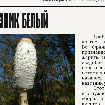
ЗНИК БЕЛЫЙ
Гриб
долгое в
Во Фран
признанн
жарить, м
съедобен
первые дв
потемнен
началось
навозник 
Этот
его нужно
сбора. Т
вместе с 