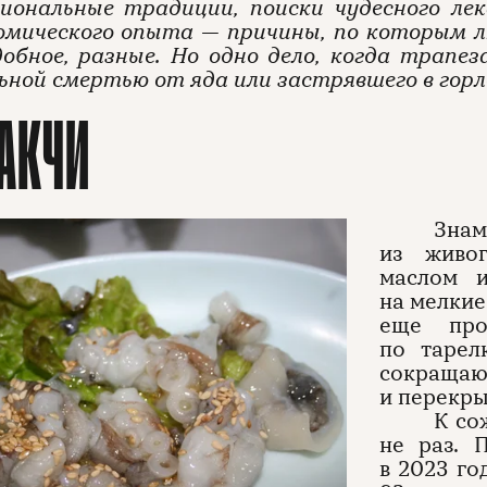
иональные традиции, поиски чудесного лек
омического опыта — причины, по которым л
обное, разные. Но одно дело, когда трапез
ной смертью от яда или застрявшего в горл
АКЧИ
Знам
из живог
маслом и
на мелкие
еще про
по тарел
сокращаю
и перекры
К со
не раз. 
в 2023 го