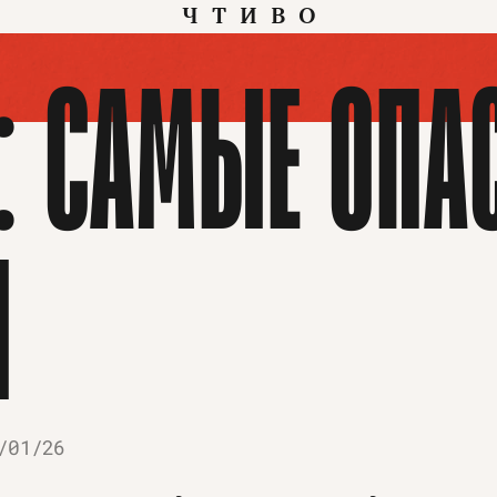
ЧТИВО
: САМЫЕ ОПА
Ы
/01/26