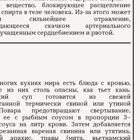
е вещество, блокирующее расщепление
 спирта в теле человека. Из-за этого может
йти сильнейшее отравление,
ждающееся скачком артериального
 учащенным сердцебиением и рвотой.
ногих кухнях мира есть блюда с кровью,
е из них столь опасны, как тьет кань.
мский суп готовится из свежей
танной термически свиной или утиной
Повара предотвращают свертывание,
 ее с рыбным соусом в пропорции 3–
соуса на литр крови. Затем добавляется
резанная вареная свинина или утятина,
й арахис, травы (мята, вьетнамский