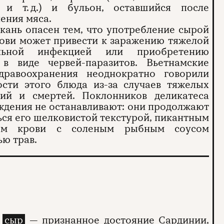
 и т. д.) и бульон, оставшийся после
ения мяса.
 кань опасен тем, что употребление сырой
ови может привести к заражению тяжелой
альной инфекцией или приобретению
 в виде червей-паразитов. Вьетнамские
дравоохранения неоднократно говорили
ости этого блюда из-за случаев тяжелых
ний и смертей. Поклонников деликатеса
дения не останавливают: они продолжают
ся его шелковистой текстурой, пикантным
ием крови с соленым рыбным соусом
ью трав.
т
сыр
— признанное достояние Сардинии,