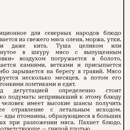
иционное для северных народов блюдо
вается из свежего мяса оленя, моржа, утки,
 и даже кита. Туша целиком или
рнутое в шкуру мясо с выпущенным
овки» воздухом погружается в болото,
вается камнями, ветками и присыпается
бо зарывается на берегу в гравий. Мясо
руется несколько месяцев, а потом его
тонкими ломтиками и едят.
ед дегустацией определенно стоит
ко подумать: непривыкший к этому блюду
а человек имеет высокие шансы получить
ее отравление с летальным исходом.
— яды птомаины, образующиеся в больших
вах при разложении мяса. Пахнет блюдо,
соответствующе — гнилой плотью.