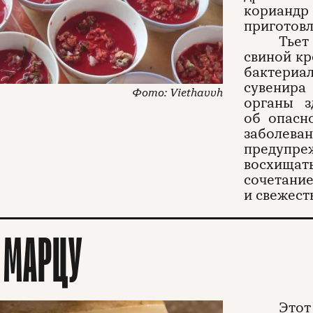
кориандр
приготовл
Тьет
свиной кр
бактери
сувенира
Viethavvh
органы з
об опасн
заболева
предупреж
восхищать
сочетан
и свежест
 МАРЦУ
Это