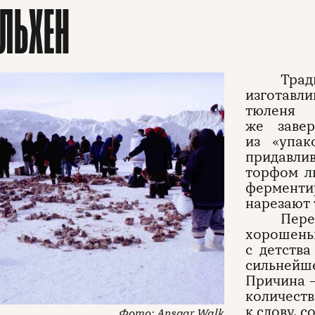
ЛЬХЕН
Трад
изготавли
тюленя
же заве
из «упак
придавли
торфом ли
ферменти
нарезают 
Пер
хорошень
с детств
сильнейш
Причина 
количест
к слову, 
Ansgar Walk