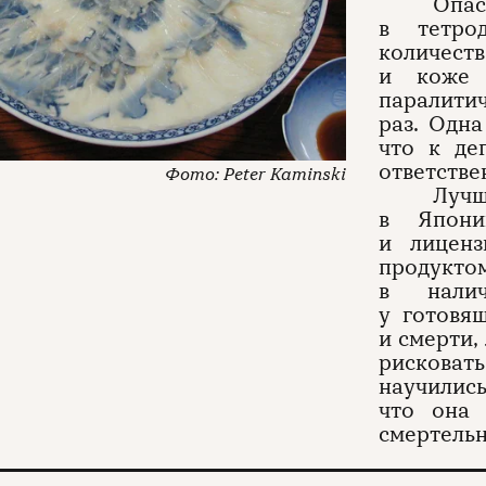
Опа
в тетро
количест
и коже 
паралитич
раз. Одна
что к де
ответстве
Peter Kaminski
Лучш
в Япони
и лиценз
продуктом
в налич
у готовящ
и смерти,
рисковат
научились
что она 
смертельн