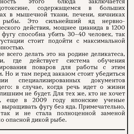
сность этого блюда заключается
дотоксине, содержащемся в больших
вах в мышечной ткани, печени, яичниках
рыбы. Это сильнейший яд нервно-
еского действия, мощнее цианида в 1200
 фугу способна убить 30–40 человек, так
густации стоит подойти с максимальной
нностью.
е всего делать это на родине деликатеса,
и, где действует система обучения
ирования поваров для работы с этим
. Но и там перед заказом стоит убедиться
ии специализированных документов
его: в случае, когда речь идет о жизни
 лишним не будет. Для тех же, кто не хочет
ь, еще в 2009 году японские ученые
 выращивать фугу без яда. Примечательно,
так и не стала полноценной заменой
о опасной дикой рыбе.