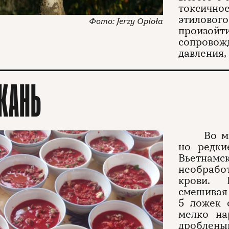
токсично
этилового
Jerzy Opioła
произо
сопрово
давления,
 КАНЬ
Во м
но редки
Вьетна
необрабо
крови. 
смешивая
5 ложек 
мелко на
дроблены