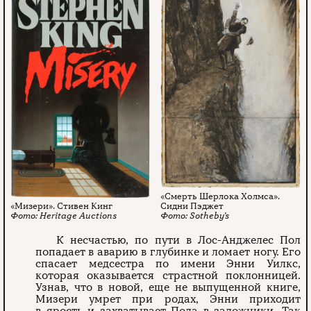
«Смерть Шерлока Холмса».
«Мизери». Стивен Кинг
Сидни Пэджет
Heritage Auctions
Sotheby’s
К несчастью, по пути в Лос-Анджелес Пол
попадает в аварию в глубинке и ломает ногу. Его
спасает медсестра по имени Энни Уилкс,
которая оказывается страстной поклонницей.
Узнав, что в новой, еще не выпущенной книге,
Мизери умрет при родах, Энни приходит
в ярость и захватывает Пола в заложники. Так