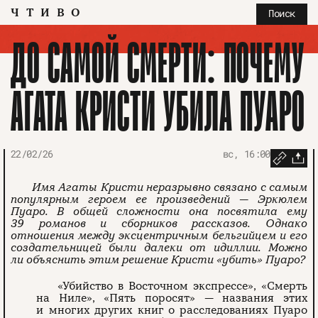
ЧТИВО
Поиск
ДО САМОЙ СМЕРТИ: ПОЧЕМУ
АГАТА КРИСТИ УБИЛА ПУАРО
22/02/26
вс, 16:00
Имя Агаты Кристи неразрывно связано с самым
популярным героем ее произведений — Эркюлем
Пуаро. В общей сложности она посвятила ему
39 романов и сборников рассказов. Однако
отношения между эксцентричным бельгийцем и его
создательницей были далеки от идиллии. Можно
ли объяснить этим решение Кристи «убить» Пуаро?
«Убийство в Восточном экспрессе», «Смерть
на Ниле», «Пять поросят» — названия этих
и многих других книг о расследованиях Пуаро