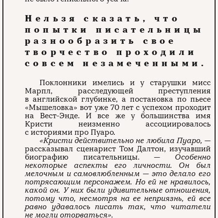
Нельзя сказать, что
попытки писательницы
разнообразить свое
творчество проходили
совсем незамеченными.
Поклонники имелись и у старушки мисс
Марпл, расследующей преступления
в английской глубинке, а постановка по пьесе
«Мышеловка» вот уже 70 лет с успехом проходит
на Вест-Энде. И все же у большинства имя
Кристи неизменно ассоциировалось
с историями про Пуаро.
«Кристи действительно не любила Пуаро,
—
рассказывал сценарист Том Далтон, изучавший
биографию писательницы. —
Особенно
некоторые аспекты его личности. Он был
мелочным и самовлюбленным — это делало его
потрясающим персонажем. Но ей не нравилось,
какой он. У них были удивительные отношения,
потому что, несмотря на ее неприязнь, ей все
равно удавалось писать так, что читатели
не могли оторваться».