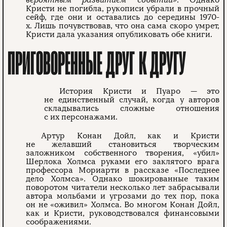
вероятным развитием событий»
. Однако
Кристи не погибла, рукописи убрали в прочный
сейф, где они и оставались до середины 1970-
х. Лишь почувствовав, что она сама скоро умрет,
Кристи дала указания опубликовать обе книги.
ПРИГОВОРЕННЫЕ ДРУГ К ДРУГУ
История Кристи и Пуаро — это
не единственный случай, когда у авторов
складывались сложные отношения
с их персонажами.
Артур Конан Дойл, как и Кристи
не желавший становиться творческим
заложником собственного творения, «убил»
Шерлока Холмса руками его заклятого врага
профессора Мориарти в рассказе «Последнее
дело Холмса». Однако шокированные таким
поворотом читатели несколько лет забрасывали
автора мольбами и угрозами до тех пор, пока
он не «оживил» Холмса. Во многом Конан Дойл,
как и Кристи, руководствовался финансовыми
соображениями.