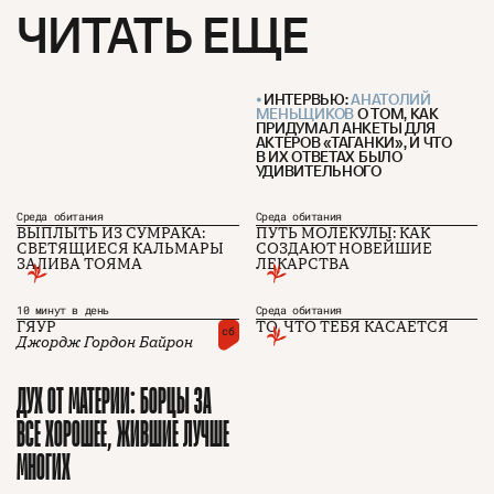
ЧИТАТЬ ЕЩЕ
ИНТЕРВЬЮ:
АНАТОЛИЙ
МЕНЬЩИКОВ
О ТОМ, КАК
ПРИДУМАЛ АНКЕТЫ ДЛЯ
АКТЕРОВ «ТАГАНКИ», И ЧТО
В ИХ ОТВЕТАХ БЫЛО
УДИВИТЕЛЬНОГО
Среда обитания
Среда обитания
ВЫПЛЫТЬ ИЗ СУМРАКА:
ПУТЬ МОЛЕКУЛЫ: КАК
СВЕТЯЩИЕСЯ КАЛЬМАРЫ
СОЗДАЮТ НОВЕЙШИЕ
ЗАЛИВА ТОЯМА
ЛЕКАРСТВА
О проекте
ЧТИВО ДОМ
Рекламодателям
Команда
YouTube
Авторы
Telegram
10 минут в день
Среда обитания
Журнал
VK
ГЯУР
ТО, ЧТО ТЕБЯ КАСАЕТСЯ
сб
Джордж Гордон Байрон
ДУХ ОТ МАТЕРИИ: БОРЦЫ ЗА
Подписаться на журнал
ВСЕ ХОРОШЕЕ, ЖИВШИЕ ЛУЧШЕ
МНОГИХ