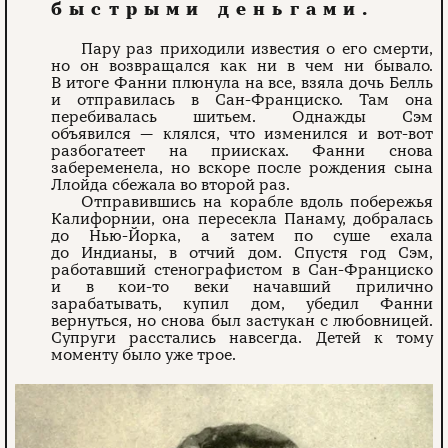
быстрыми деньгами.
Пару раз приходили известия о его смерти,
но он возвращался как ни в чем ни бывало.
В итоге Фанни плюнула на все, взяла дочь Белль
и отправилась в Сан-Франциско. Там она
перебивалась шитьем. Однажды Сэм
объявился — клялся, что изменился и вот-вот
разбогатеет на приисках. Фанни снова
забеременела, но вскоре после рождения сына
Ллойда сбежала во второй раз.
Отправившись на корабле вдоль побережья
Калифорнии, она пересекла Панаму, добралась
до Нью-Йорка, а затем по суше ехала
до Индианы, в отчий дом. Спустя год Сэм,
работавший стенографистом в Сан-Франциско
и в кои-то веки начавший прилично
зарабатывать, купил дом, убедил Фанни
вернуться, но снова был застукан с любовницей.
Супруги расстались навсегда. Детей к тому
моменту было уже трое.