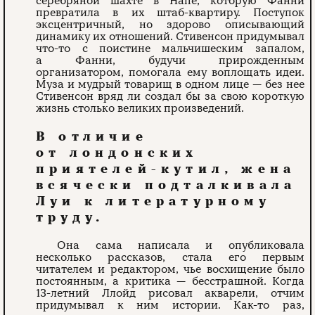
серебряной шахте в Напе, которую Фанни
превратила в их штаб-квартиру. Поступок
эксцентричный, но здорово описывающий
динамику их отношений. Стивенсон придумывал
что-то с поистине мальчишеским запалом,
а Фанни, будучи прирожденным
организатором, помогала ему воплощать идеи.
Муза и мудрый товарищ в одном лице — без нее
Стивенсон вряд ли создал бы за свою короткую
жизнь столько великих произведений.
В отличие
от лондонских
приятелей-кутил, жена
всячески подталкивала
Луи к литературному
труду.
Она сама написала и опубликовала
несколько рассказов, стала его первым
читателем и редактором, чье восхищение было
постоянным, а критика — бесстрашной. Когда
13-летний Ллойд рисовал акварели, отчим
придумывал к ним истории. Как-то раз,