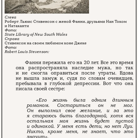
Роберт Льюис Стивенсон с женой Фанни, друзьями Нан Током
и Натаканти
State Library of New South Wales
Стивенсон на своем любимом коне Джеке
Robert Louis Stevenson:
Фанни пережила его на 20 лет. Все это время
она распространяла наследие мужа, но так
и не смогла оправиться после утраты. Вдова
не вышла замуж и, судя по словам очевидцев,
пребывала в глубокой депрессии. Вот что она
писала своей сестре:
«Его жизнь была одним длинным
романом. Состариться он не мог.
Он выполнил свое желание, и за это
я стараюсь быть благодарной, хотя вся
остальная моя жизнь будет пустой
и одинокой. У меня есть дети, но нет Луи.
Никто, кроме меня, не знает, что это
значит».