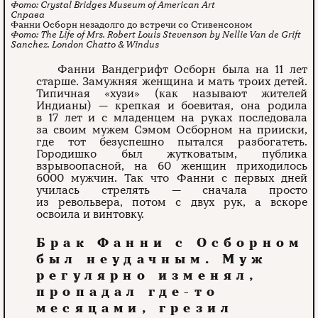
Crystal Bridges Museum of American Art
Фанни Осборн незадолго до встречи со Стивенсоном
The Life of Mrs. Robert Louis Stevenson by Nellie Van de Grift
Sanchez, London Chatto & Windus
Фанни Вандегрифт Осборн была на 11 лет
старше. Замужняя женщина и мать троих детей.
Типичная «хузи» (как называют жителей
Индианы) — крепкая и боевитая, она родила
в 17 лет и с младенцем на руках последовала
за своим мужем Сэмом Осборном на прииски,
где тот безуспешно пытался разбогатеть.
Городишко был жутковатым, публика
взрывоопасной, на 60 женщин приходилось
6000 мужчин. Так что Фанни с первых дней
училась стрелять — сначала просто
из револьвера, потом с двух рук, а вскоре
освоила и винтовку.
Брак Фанни с Осборном
был неудачным. Муж
регулярно изменял,
пропадал где-то
месяцами, грезил