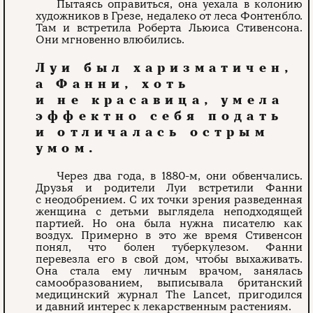
Пытаясь оправиться, она уехала в колонию
художников в Грезе, недалеко от леса Фонтенбло.
Там и встретила Роберта Льюиса Стивенсона.
Они мгновенно влюбились.
Луи был харизматичен,
а Фанни, хоть
и не красавица, умела
эффектно себя подать
и отличалась острым
умом.
Через два года, в 1880-м, они обвенчались.
Друзья и родители Луи встретили Фанни
с неодобрением. С их точки зрения разведенная
женщина с детьми выглядела неподходящей
партией. Но она была нужна писателю как
воздух. Примерно в это же время Стивенсон
понял, что болен туберкулезом. Фанни
перевезла его в свой дом, чтобы выхаживать.
Она стала ему личным врачом, занялась
самообразованием, выписывала британский
медицинский журнал The Lancet, пригодился
и давний интерес к лекарственным растениям.