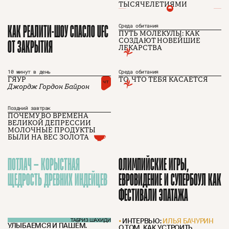
ТЫСЯЧЕЛЕТИЯМИ
КАК РЕАЛИТИ-ШОУ СПАСЛО UFC
Среда обитания
ПУТЬ МОЛЕКУЛЫ: КАК
ОТ ЗАКРЫТИЯ
СОЗДАЮТ НОВЕЙШИЕ
ЛЕКАРСТВА
10 минут в день
Среда обитания
О проекте
ЧТИВО ДОМ
Рекламодателям
ГЯУР
ТО, ЧТО ТЕБЯ КАСАЕТСЯ
чт
Команда
YouTube
Джордж Гордон Байрон
Авторы
Telegram
Журнал
VK
Поздний завтрак
ПОЧЕМУ ВО ВРЕМЕНА
ВЕЛИКОЙ ДЕПРЕССИИ
МОЛОЧНЫЕ ПРОДУКТЫ
Подписаться на журнал
БЫЛИ НА ВЕС ЗОЛОТА
ПОТЛАЧ — КОРЫСТНАЯ
ОЛИМПИЙСКИЕ ИГРЫ,
ЩЕДРОСТЬ ДРЕВНИХ ИНДЕЙЦЕВ
ЕВРОВИДЕНИЕ И СУПЕРБОУЛ КАК
Пользовательское соглашение
Политика конфиденциальности
ФЕСТИВАЛИ ЭПАТАЖА
ИНТЕРВЬЮ:
ИЛЬЯ БАЧУРИН
ТАБРИЗ ШАХИДИ
УЛЫБАЕМСЯ И ПАШЕМ.
О ТОМ, КАК УСТРОИТЬ
(c) ЧТИВО 2026. Все права защищены
16+