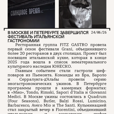
В МОСКВЕ И ПЕТЕРБУРГЕ ЗАВЕРШИЛСЯ
24/06/26
ФЕСТИВАЛЬ ИТАЛЬЯНСКОЙ
ГАСТРОНОМИИ
Ресторанная группа FITZ GASTRO провела
первый сезон фестиваля Grani, объединившего
более 20 ресторанов в двух столицах. Проект был
посвящен итальянской кухне, которая в конце
2025 года вошла в список нематериального
культурного наследия ЮНЕСКО.
Главным событием стали гастроли шеф-
поваров из Пьемонта. Команды из Бра, Бароло
и Серралунга-д’Альбы провели серию
эногастрономических ужинов. В Петербурге
программы прошли в камерных форматах:
в «Мио», Tondo, Rimski, Sapori d’Italia и Giovanni
Medici. В Москве ужины состоялись в Quadrum
(Four Seasons), Butler, Balzi Rossi, Lumicino,
Barbaresco, Avero Mio и The Santi. Кульминацией
стал закрытый вечер в Fiorentini, объединивший