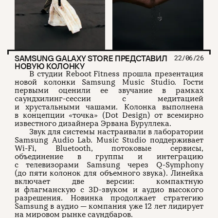
SAMSUNG GALAXY STORE ПРЕДСТАВИЛ
22/06/26
НОВУЮ КОЛОНКУ
В студии Reboot Fitness прошла презентация
новой колонки Samsung Music Studio. Гости
первыми оценили ее звучание в рамках
саундхилинг-сессии с медитацией
и хрустальными чашами. Колонка выполнена
в концепции «точка» (Dot Design) от всемирно
известного дизайнера Эрвана Буруллека.
Звук для системы настраивали в лаборатории
Samsung Audio Lab. Music Studio поддерживает
Wi-Fi, Bluetooth, потоковые сервисы,
объединение в группы и интеграцию
с телевизорами Samsung через Q-Symphony
(до пяти колонок для объемного звука). Линейка
включает две версии: компактную
и флагманскую с 3D-звуком и аудио высокого
разрешения. Новинка продолжает стратегию
Samsung в аудио — компания уже 12 лет лидирует
на мировом рынке саундбаров.