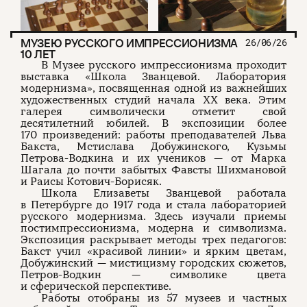
МУЗЕЮ РУССКОГО ИМПРЕССИОНИЗМА
26/06/26
10 ЛЕТ
В Музее русского импрессионизма проходит
выставка «Школа Званцевой. Лаборатория
модернизма», посвященная одной из важнейших
художественных студий начала XX века. Этим
галерея символически отметит свой
десятилетний юбилей. В экспозиции более
170 произведений: работы преподавателей Льва
Бакста, Мстислава Добужинского, Кузьмы
Петрова-Водкина и их учеников — от Марка
Шагала до почти забытых Фавсты Шихмановой
и Раисы Котович-Борисяк.
Школа Елизаветы Званцевой работала
в Петербурге до 1917 года и стала лабораторией
русского модернизма. Здесь изучали приемы
постимпрессионизма, модерна и символизма.
Экспозиция раскрывает методы трех педагогов:
Бакст учил «красивой линии» и ярким цветам,
Добужинский — мистицизму городских сюжетов,
Петров-Водкин — символике цвета
и сферической перспективе.
Работы отобраны из 57 музеев и частных