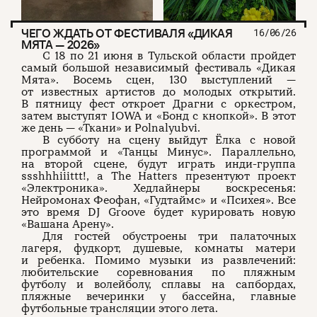
ЧЕГО ЖДАТЬ ОТ ФЕСТИВАЛЯ «ДИКАЯ
16/06/26
МЯТА — 2026»
С 18 по 21 июня в Тульской области пройдет
самый большой независимый фестиваль «Дикая
Мята». Восемь сцен, 130 выступлений —
от известных артистов до молодых открытий.
В пятницу фест откроет Драгни с оркестром,
затем выступят IOWA и «Бонд с кнопкой». В этот
же день — «Ткани» и Polnalyubvi.
В субботу на сцену выйдут Ёлка с новой
программой и «Танцы Минус». Параллельно,
на второй сцене, будут играть инди-группа
ssshhhiiittt!, а The Hatters презентуют проект
«Электроника». Хедлайнеры воскресенья:
Нейромонах Феофан, «Гудтаймс» и «Психея». Все
это время DJ Groove будет курировать новую
«Вашана Арену».
Для гостей обустроены три палаточных
лагеря, фудкорт, душевые, комнаты матери
и ребенка. Помимо музыки из развлечений:
любительские соревнования по пляжным
футболу и волейболу, сплавы на сапбордах,
пляжные вечеринки у бассейна, главные
футбольные трансляции этого лета.