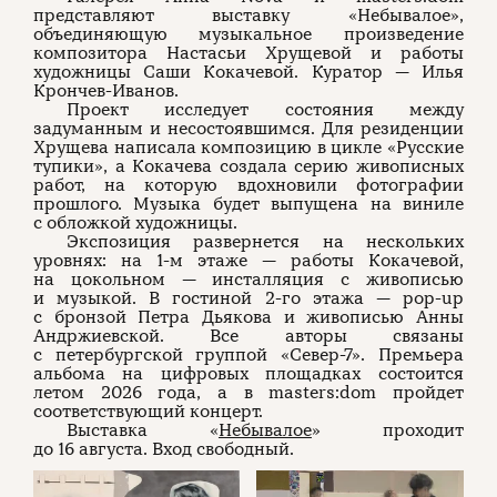
представляют выставку «Небывалое»,
объединяющую музыкальное произведение
композитора Настасьи Хрущевой и работы
художницы Саши Кокачевой. Куратор — Илья
Крончев-Иванов.
Проект исследует состояния между
задуманным и несостоявшимся. Для резиденции
Хрущева написала композицию в цикле «Русские
тупики», а Кокачева создала серию живописных
работ, на которую вдохновили фотографии
прошлого. Музыка будет выпущена на виниле
с обложкой художницы.
Экспозиция развернется на нескольких
уровнях: на 1-м этаже — работы Кокачевой,
на цокольном — инсталляция с живописью
и музыкой. В гостиной 2-го этажа — pop-up
с бронзой Петра Дьякова и живописью Анны
Андржиевской. Все авторы связаны
с петербургской группой «Север-7». Премьера
альбома на цифровых площадках состоится
летом 2026 года, а в masters:dom пройдет
соответствующий концерт.
Выставка «
Небывалое
» проходит
до 16 августа. Вход свободный.