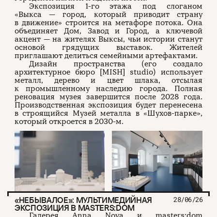
Экспозиция 1-го этажа под слоганом
«Выкса — город, который приводит страну
в движение» строится на метафоре потока. Она
объединяет Дом, Завод и Город, а ключевой
акцент — на жителях Выксы, чьи истории станут
основой грядущих выставок. Жителей
приглашают делиться семейными артефактами.
Дизайн пространства (его создало
архитектурное бюро [MISH] studio) использует
металл, дерево и цвет шлака, отсылая
к промышленному наследию города. Полная
реновация музея завершится после 2028 года.
Производственная экспозиция будет перенесена
в строящийся Музей металла в «Шухов-парке»,
который откроется в 2030-м.
«НЕБЫВАЛОЕ»: МУЛЬТИМЕДИЙНАЯ
28/06/26
ЭКСПОЗИЦИЯ В MASTERS:DOM
Галерея Anna Nova и masters:dom