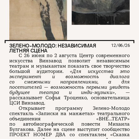
О проекте
ЧТИВО ДОМ
Рекламодателям
Команда
YouTube
Авторы
Telegram
Журнал
VK
ЗЕЛЕНО-МОЛОДО: НЕЗАВИСИМАЯ
12/06/26
Подписаться на журнал
ЛЕТНЯЯ СЦЕНА
С 26 июня по 2 августа Центр современного
искусства Винзавод позволит независимым
театрам и музыкантам показать свое творчество
большой аудитории.
«Для искусства это
Пользовательское соглашение
эксперимент и возможность диалога
Политика конфиденциальности
со смежными направлениями, а для
посетителей — возможность первыми увидеть
будущее театра и инди-музыки»
, —
рассказывает Софья Троценко, основательница
ЦСИ Винзавод.
(c) ЧТИВО 2026. Все права защищены
16+
Открывает программу Зелено-Молодо
спектакль «Записки на манжетах» театрального
Разработка:
Astroshock
объединения «ВНЕ…ТЕАТР»
по автобиографической повести Михаила
Булгакова. Далее на сцене выступит сообщество
ПРОЕКТ НОМЕР ДВА со спектаклем «Сказка