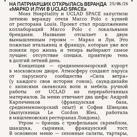
НА ПАТРИАРШИХ ОТКРЫЛАСЬ ВЕРАНДА
25/06/26
«МАРКО И ЛУИ В UCLAD SPACE»
Moss Hospitality и UCLAD SPACE запустили
летнюю веранду отеля Marco Polo с кухней
от ресторана Louis. Проект стал продолжением
коллабораций Marco Polo с локальными
брендами. Название отсылает к двум
вымышленным героям — Марко и Луи. Это
пожилые итальянец и француз, которые уже все
поняли про жизнь и теперь выбирают самое
лучшее: отсутствие спешки, приятную тень
в долгий летний день.
Концепция — средиземноморский курорт
в московском дворе. Атмосферу создают паруса
от парусного сообщества «Сила ветра»
(у каждого своя история гонок), саунд-дизайн
с записями океанских волн и мебель ручной
работы от UCLAD из переработанных
материалов. За меню отвечают два шефа: Андрей
Карпеченков (французская база,
средиземноморский опыт) и София Швецова
(выпускница Le Cordon Bleu, работала
в мишленовских ресторанах Лондона).
Утром — бриошь с трюфельным скремблом,
шакшука, сырники, французский тост.
В основном меню — сезонные салаты, тартары,