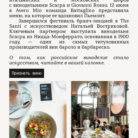
итальянских и московских шефов
с винодельнями Scarpa и Giovanni Rosso. 12 июня
в Avero Mio команда Battaglino представила
меню, на которое ее вдохновил Пьемонт.
Завершился фестиваль бранч-лекцией в The
Santi с искусствоведом Натальей Востриковой.
Ключевым партнером выступила винодельня
Scarpa из Ницца-Монферрато, основанная в 1900
году, — один из самых титулованных
производителей вин бароло и барбареско.
О том, как российское виноделие стало
искусством, читайте в нашей колонке.
Признать вино