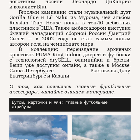
логотипом носили Леонардо ДиКаприо
и вокалист Blur.
Героями кампании стали музыкальный дуэт
Gorilla Glue и Lil Naku из Мурома, чей альбом
Russian Trap House попал в топ‑10 дебютных
пластинок в США. Также амбассадором выступил
бывший нападающий сборной России Дмитрий
Сычев — в 2002 году он стал самым юным
автором гола на чемпионате мира.
В коллекции: переиздание архивных
кроссовок PUMA King Indoor, джерси и футболки
с технологией dryCELL, олимпийки и брюки.
Вещи уже доступны онлайн, а также в Москве,
Санкт‑Петербурге, Ростове‑на‑Дону,
Екатеринбурге и Казани.
О том, как появились главные футбольные
аксессуары, читайте в нашем материале.
Бутсы, карточки и мяч: главные футбольные
атрибуты