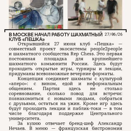
В МОСКВЕ НАЧАЛ РАБОТУ ШАХМАТНЫЙ
27/06/26
КЛУБ «ПЕШКА»
Открывшийся 27 июня клуб «Пешка» —
совместный проект экосистемы people2people
и шахматного сообщества Rep Chess. Это первая
постоянная площадка для крупнейшего
шахматного комьюнити России. Здесь будут
проходить открытые игры, турниры и лекции,
придуманы всевозможные вечерние форматы.
Концепция соединяет шахматы с культурой
«аперо»: с вином, едой и неформальным
общением. Партия здесь не столько
соревнование, сколько повод для встречи:
познакомиться с новыми людьми, собраться
с друзьями, остаться на ужин. Кроме игр здесь
будут проходить лекции и паблик-токи — в том
числе благодаря поддержке Центрального
университета.
За кухню отвечает бренд-шеф Александр
Нечаев. В меню — французская бистрономия