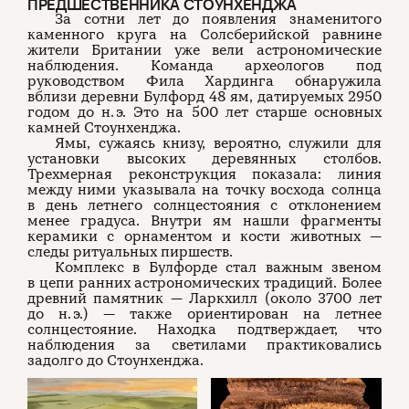
ПРЕДШЕСТВЕННИКА СТОУНХЕНДЖА
За сотни лет до появления знаменитого
каменного круга на Солсберийской равнине
жители Британии уже вели астрономические
наблюдения. Команда археологов под
руководством Фила Хардинга обнаружила
вблизи деревни Булфорд 48 ям, датируемых 2950
годом до н. э. Это на 500 лет старше основных
камней Стоунхенджа.
Ямы, сужаясь книзу, вероятно, служили для
установки высоких деревянных столбов.
Трехмерная реконструкция показала: линия
между ними указывала на точку восхода солнца
в день летнего солнцестояния с отклонением
менее градуса. Внутри ям нашли фрагменты
керамики с орнаментом и кости животных —
следы ритуальных пиршеств.
Комплекс в Булфорде стал важным звеном
в цепи ранних астрономических традиций. Более
древний памятник — Ларкхилл (около 3700 лет
до н. э.) — также ориентирован на летнее
солнцестояние. Находка подтверждает, что
наблюдения за светилами практиковались
задолго до Стоунхенджа.