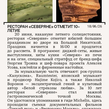
РЕСТОРАН «СЕВЕРЯНЕ» ОТМЕТИТ 10-
18/06/26
ЛЕТИЕ
20 июня, накануне летнего солнцестояния,
ресторан «Северяне» отметит юбилей большим
праздником во дворе на Большой Никитской.
Праздник начнется в 16:00 и продлится
до рассвета. В программе: диджей-сеты, живые
выступления, хиты кухни «Северян» из печи
и на огне, специальный стритфуд от бренд-шефа
Георгия Трояна и шеф-повара проекта Алексея
Усова, коктейли и фирменные настойки.
За музыкальную часть отвечают: рок-группа
«Казускома», Raumtester, японский музыкант
и продюсер Hajime Kojiro, а также Николай
Воронов — эксцентричный гений и культовый
автор «Белой стрекозы любви». За 10 лет
ресторан «Северяне» стал важной
гастрономической точкой Москвы.
Он удостоился упоминания в гиде Michelin, здесь
проходили съемки документальных фильмов
«Тонкий вкус» и «Рестораны Москвы», сложилось