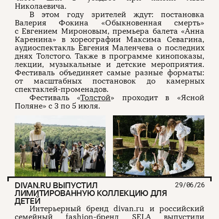
Николаевича.
В этом году зрителей ждут: постановка
Валерия Фокина «Обыкновенная смерть»
с Евгением Мироновым, премьера балета «Анна
Каренина» в хореографии Максима Севагина,
аудиоспектакль Евгения Маленчева о последних
днях Толстого. Также в программе кинопоказы,
лекции, музыкальные и детские мероприятия.
Фестиваль объединяет самые разные форматы:
от масштабных постановок до камерных
спектаклей-променадов.
Фестиваль «
Толстой
» проходит в «Ясной
Поляне» с 3 по 5 июля.
DIVAN.RU ВЫПУСТИЛ
29/06/26
ЛИМИТИРОВАННУЮ КОЛЛЕКЦИЮ ДЛЯ
ДЕТЕЙ
Интерьерный бренд divan.ru и российский
семейный fashion-бренд SELA выпустили