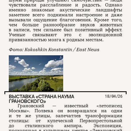
шумы природы улучшают самочувствие — люди
чувствовали расслабление и радость. Однако
именно знакомые акустические ландшафты
заметнее всего поднимали настроение и даже
вызывали ощущение благоговения. Кроме того,
чем больше разнообразие звуков животных
в записи, тем сильнее был позитивный эффект.
Ученые связывают это с эволюционной
привязанностью мозга к родным местам.
Фото: Kokoshkin Konstantin / East News
ВЫСТАВКА «СТРАНА НАУМА
18/04/26
ГРАНОВСКОГО»
Грановский — известный «летописец
Москвы». Полвека он возвращался на одни
и те же улицы, запечатлев трансформации
столицы: от купеческой Первопрестольной
до сталинского ампира. Экспозиция,
проходящая в культурном центре «Левашовский