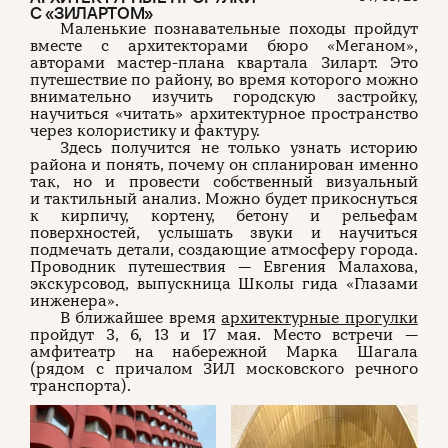
С «ЗИЛАРТОМ»
Маленькие познавательные походы пройдут
вместе с архитекторами бюро «Меганом»,
авторами мастер-плана квартала Зиларт. Это
путешествие по району, во время которого можно
внимательно изучить городскую застройку,
научиться «читать» архитектурное пространство
через колористику и фактуру.
Здесь получится не только узнать историю
района и понять, почему он спланирован именно
так, но и провести собственный визуальный
и тактильный анализ. Можно будет прикоснуться
к кирпичу, кортену, бетону и рельефам
поверхностей, услышать звуки и научиться
подмечать детали, создающие атмосферу города.
Проводник путешествия — Евгения Малахова,
экскурсовод, выпускница Школы гида «Глазами
инженера».
В ближайшее время
архитектурные прогулки
пройдут 3, 6, 13 и 17 мая. Место встречи —
амфитеатр на набережной Марка Шагала
(рядом с причалом ЗИЛ московского речного
транспорта).