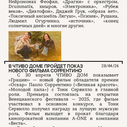
Нейромонах Феофан, «Драгни» с оркестром,
Drummatix, хмыров, «Электроника», «Рубеж
веков», «Диктофон», Диджей Грув, «образа нет»,
«Токсичный ансамбль Лягухо», «Психея», Рушана,
Людмил Огурченко, «источник», «конец
солнечных дней» и многие другие.
В ЧТИВО ДОМЕ ПРОЙДЕТ ПОКАЗ
28/04/26
НОВОГО ФИЛЬМА СОРРЕНТИНО
С 30 апреля ЧТИВО ДОМ показывает
«Грацию» — новый фильм обладателя премии
«Оскар» Паоло Соррентино («Великая красота»,
«Молодой папа») с Тони Сервилло в главной
роли. Премьера состоялась на открытии
Венецианского фестиваля — 2025, где фильм
участвовал в основном конкурсе, а Тони
Сервилло получил награду за лучшую мужскую
роль. Фильм выходит в прокат благодаря
кинопрокатной компании A-ONE и компании
«Веста».