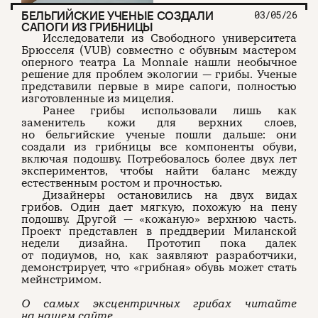
БЕЛЬГИЙСКИЕ УЧЕНЫЕ СОЗДАЛИ
03/05/26
САПОГИ ИЗ ГРИБНИЦЫ
Исследователи из Свободного университета
Брюсселя (VUB) совместно с обувным мастером
оперного театра La Monnaie нашли необычное
решение для проблем экологии — грибы. Ученые
представили первые в мире сапоги, полностью
изготовленные из мицелия.
Ранее грибы использовали лишь как
заменитель кожи для верхних слоев,
но бельгийские ученые пошли дальше: они
создали из грибницы все компоненты обуви,
включая подошву. Потребовалось более двух лет
экспериментов, чтобы найти баланс между
естественным ростом и прочностью.
Дизайнеры остановились на двух видах
грибов. Один дает мягкую, похожую на пену
подошву. Другой — «кожаную» верхнюю часть.
Проект представлен в преддверии Миланской
недели дизайна. Прототип пока далек
от подиумов, но, как заявляют разработчики,
демонстрирует, что «грибная» обувь может стать
мейнстримом.
О самых эксцентричных грибах читайте
на нашем сайте.