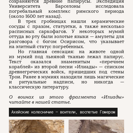
сохраняются древние папирусы. Экспедиция
Университета Барселоны исследовала
погребальный комплекс римского периода
(около 1600 лет назад).
В трех гробницах нашли керамические
сосуды с прахом, статуэтки, а также несколько
расписных саркофагов. У некоторых мумий
оттуда во рту были золотые языки — амулеты для
разговора с богом Осирисом, что указывает
на элитный статус погребенных.
Но главная сенсация: на животе одной
из мумий под льняной тканью лежал папирус.
Текст оказался знаменитым «перечнем
кораблей» из второй песни «Илиады» — списком
древнегреческих войск, пришедших под стены
Трои. Ранее в мумиях находили лишь магические
и ритуальные надписи, но никогда —
классическую литературу.
О воинах из этого фрагмента «Илиады»
читайте в нашей статье.
Ахейские колесничие — воители, воспетые Гомером