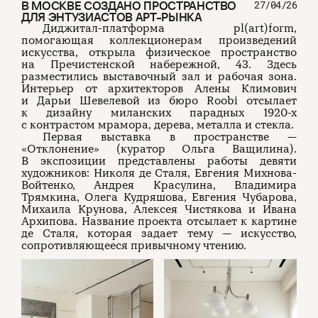
В МОСКВЕ СОЗДАНО ПРОСТРАНСТВО
27/04/26
ДЛЯ ЭНТУЗИАСТОВ АРТ-РЫНКА
Диджитал-платформа pl(art)form,
помогающая коллекционерам произведений
искусства, открыла физическое пространство
на Пречистенской набережной, 43. Здесь
разместились выставочный зал и рабочая зона.
Интерьер от архитекторов Алены Климович
и Дарьи Шевелевой из бюро Roobi отсылает
к дизайну миланских парадных 1920-х
с контрастом мрамора, дерева, металла и стекла.
Первая выставка в пространстве —
«Отклонение» (куратор Ольга Ващилина).
В экспозиции представлены работы девяти
художников: Николя де Сталя, Евгения Михнова-
Войтенко, Андрея Красулина, Владимира
Трямкина, Олега Кудряшова, Евгения Чубарова,
Михаила Крунова, Алексея Чистякова и Ивана
Архипова. Название проекта отсылает к картине
де Сталя, которая задает тему — искусство,
сопротивляющееся привычному чтению.