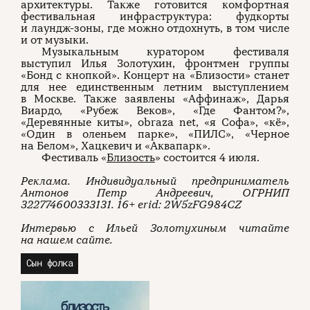
архитектуры. Также готовится комфортная
фестивальная инфраструктура: фудкорты
и лаундж-зоны, где можно отдохнуть, в том числе
и от музыки.
Музыкальным куратором фестиваля
выступил Илья Золотухин, фронтмен группы
«Бонд с кнопкой». Концерт на «Близости» станет
для нее единственным летним выступлением
в Москве. Также заявлены «Аффинаж», Дарья
Виардо, «Рубеж Веков», «Где Фантом?»,
«Деревянные киты», obraza net, «я Софа», «кё»,
«Один в оленьем парке», «ПИЛС», «Черное
на Белом», Хацкевич и «Аквапарк».
Фестиваль «
Близость
» состоится 4 июля.
Реклама. Индивидуальный предприниматель
Антонов Петр Андреевич, ОГРНИП
322774600333131. 16+ erid: 2W5zFG984CZ
Интервью с Ильей Золотухиным читайте
на нашем сайте.
Сын фолка