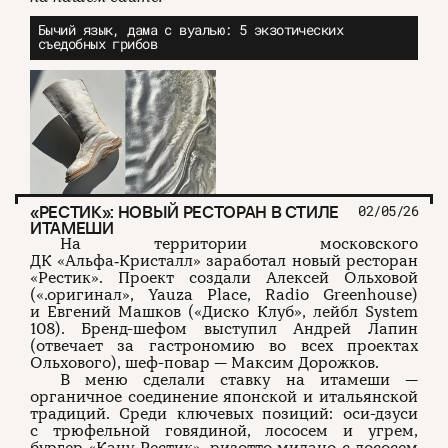
Бычий язык, дама с вуалью: 5 экзотических
съедобных грибов
«РЕСТИК»: НОВЫЙ РЕСТОРАН В СТИЛЕ
02/05/26
ИТАМЕШИ
На территории московского
ДК «Альфа‑Кристалл» заработал новый ресторан
«Рестик». Проект создали Алексей Ольховой
(«.оригинал», Yauza Place, Radio Greenhouse)
и Евгений Машков («Диско Клуб», лейбл System
108). Бренд-шефом выступил Андрей Лапин
(отвечает за гастрономию во всех проектах
Ольхового), шеф-повар — Максим Дорожков.
В меню сделали ставку на итамеши —
органичное соединение японской и итальянской
традиций. Среди ключевых позиций: оси-дзуси
с трюфельной говядиной, лососем и угрем,