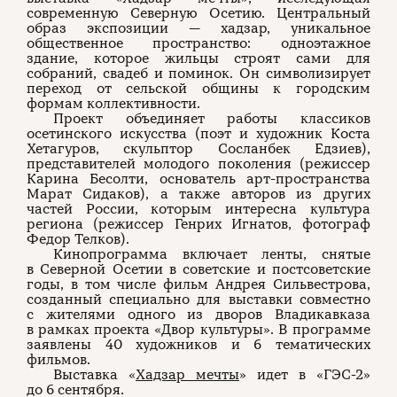
современную Северную Осетию. Центральный
образ экспозиции — хадзар, уникальное
общественное пространство: одноэтажное
здание, которое жильцы строят сами для
собраний, свадеб и поминок. Он символизирует
переход от сельской общины к городским
формам коллективности.
Проект объединяет работы классиков
осетинского искусства (поэт и художник Коста
Хетагуров, скульптор Сосланбек Едзиев),
представителей молодого поколения (режиссер
Карина Бесолти, основатель арт-пространства
Марат Сидаков), а также авторов из других
частей России, которым интересна культура
региона (режиссер Генрих Игнатов, фотограф
Федор Телков).
Кинопрограмма включает ленты, снятые
в Северной Осетии в советские и постсоветские
годы, в том числе фильм Андрея Сильвестрова,
созданный специально для выставки совместно
с жителями одного из дворов Владикавказа
в рамках проекта «Двор культуры». В программе
заявлены 40 художников и 6 тематических
фильмов.
Выставка «
Хадзар мечты
» идет в «ГЭС-2»
до 6 сентября.