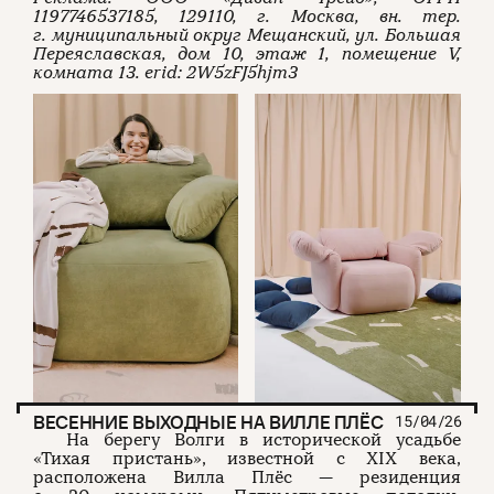
1197746537185, 129110, г. Москва, вн. тер.
г. муниципальный округ Мещанский, ул. Большая
О проекте
ЧТИВО ДОМ
Рекламодателям
Переяславская, дом 10, этаж 1, помещение V,
Команда
YouTube
комната 13. erid: 2W5zFJ5hjm3
Авторы
Telegram
Журнал
VK
Подписаться на журнал
Пользовательское соглашение
Политика конфиденциальности
(c) ЧТИВО 2026. Все права защищены
16+
Разработка:
Astroshock
ВЕСЕННИЕ ВЫХОДНЫЕ НА ВИЛЛЕ ПЛЁС
15/04/26
На берегу Волги в исторической усадьбе
«Тихая пристань», известной с XIX века,
расположена Вилла Плёс — резиденция