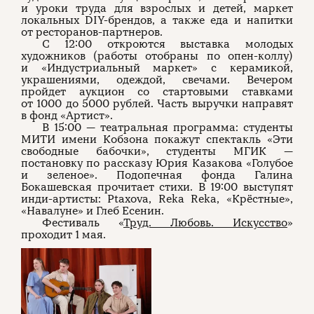
и уроки труда для взрослых и детей, маркет
локальных DIY-брендов, а также еда и напитки
от ресторанов-партнеров.
С 12:00 откроются выставка молодых
художников (работы отобраны по опен-коллу)
и «Индустриальный маркет» с керамикой,
украшениями, одеждой, свечами. Вечером
пройдет аукцион со стартовыми ставками
от 1000 до 5000 рублей. Часть выручки направят
в фонд «Артист».
В 15:00 — театральная программа: студенты
МИТИ имени Кобзона покажут спектакль «Эти
свободные бабочки», студенты МГИК —
постановку по рассказу Юрия Казакова «Голубое
и зеленое». Подопечная фонда Галина
Бокашевская прочитает стихи. В 19:00 выступят
инди-артисты: Ptaxova, Reka Reka, «Крёстные»,
«Навалуне» и Глеб Есенин.
Фестиваль «
Труд. Любовь. Искусство
»
проходит 1 мая.