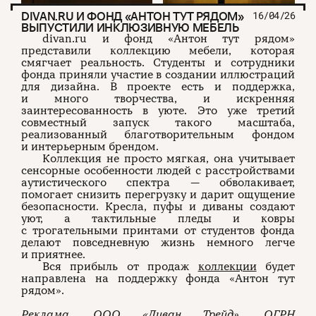
DIVAN.RU И ФОНД «АНТОН ТУТ РЯДОМ»
16/04/26
ВЫПУСТИЛИ ИНКЛЮЗИВНУЮ МЕБЕЛЬ
divan.ru и фонд «Антон тут рядом»
представили коллекцию мебели, которая
смягчает реальность. Студенты и сотрудники
фонда приняли участие в создании иллюстраций
для дизайна. В проекте есть и поддержка,
и много творчества, и искренняя
заинтересованность в уюте. Это уже третий
совместный запуск такого масштаба,
реализованный благотворительным фондом
и интерьерным брендом.
Коллекция не просто мягкая, она учитывает
сенсорные особенности людей с расстройствами
аутистического спектра — обволакивает,
помогает снизить перегрузку и дарит ощущение
безопасности. Кресла, пуфы и диваны создают
уют, а тактильные пледы и ковры
с трогательными принтами от студентов фонда
делают повседневную жизнь немного легче
и приятнее.
Вся прибыль от продаж
коллекции
будет
направлена на поддержку фонда «Антон тут
рядом».
Реклама. ООО «Диван Трейд», ОГРН