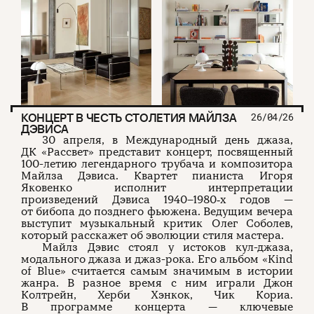
КОНЦЕРТ В ЧЕСТЬ СТОЛЕТИЯ МАЙЛЗА
26/04/26
ДЭВИСА
30 апреля, в Международный день джаза,
ДК «Рассвет» представит концерт, посвященный
100-летию легендарного трубача и композитора
Майлза Дэвиса. Квартет пианиста Игоря
Яковенко исполнит интерпретации
произведений Дэвиса 1940–1980‑х годов —
от бибопа до позднего фьюжена. Ведущим вечера
выступит музыкальный критик Олег Соболев,
который расскажет об эволюции стиля мастера.
Майлз Дэвис стоял у истоков кул-джаза,
модального джаза и джаз-рока. Его альбом «Kind
of Blue» считается самым значимым в истории
жанра. В разное время с ним играли Джон
Колтрейн, Херби Хэнкок, Чик Кориа.
В программе концерта — ключевые