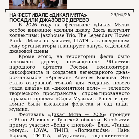
НА ФЕСТИВАЛЕ «ДИКАЯ МЯТА»
29/04/26
ПОСАДИЛИ ДЖАЗОВОЕ ДЕРЕВО
В 2026 году на фестивале «Дикая Мята»
особое внимание уделили джазу. Здесь выступят
коллективы: Jazzhouse Trio, The Legendary Flower
Punk, «Мама не узнает», ШАТЯ, а в следующем
году организаторы планируют запуск отдельной
джазовой сцены.
Кроме этого, на территории феста было
посажено дерево, посвященное 90-летию
народного артиста России, композитора,
саксофониста и создателя легендарного джаз-
рок-ансамбля «Арсенал» Алексея Козлова. Это
стало отправной точкой для создания нового
«сада джаза» на «дикомятном поле» — зеленого
творческого пространства, спроектированного
в рамках проекта «Сады Музыки». Ранее в арт-
кэмпе были высажены фолк-сад и сад инди-
музыки.
Фестиваль «
Дикая Мята — 2026
» пройдет
с 19 по 21 июня в Тульской области. В событии
примут участие: «Бонд с кнопкой», Ёлка, «Танцы
минус», IOWA, ТМНВ, «Полналюбви», Найк
Борзов, TRITIA, «Гудтаймс», «щщщиииттт!»,