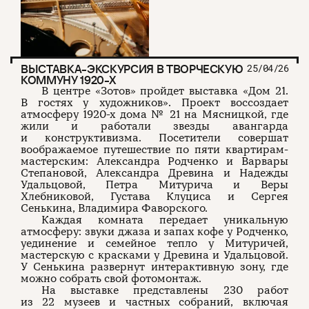
ВЫСТАВКА-ЭКСКУРСИЯ В ТВОРЧЕСКУЮ
25/04/26
КОММУНУ 1920-Х
В центре «Зотов» пройдет выставка «Дом 21.
В гостях у художников». Проект воссоздает
атмосферу 1920-х дома № 21 на Мясницкой, где
жили и работали звезды авангарда
и конструктивизма. Посетители совершат
воображаемое путешествие по пяти квартирам-
мастерским: Александра Родченко и Варвары
Степановой, Александра Древина и Надежды
Удальцовой, Петра Митурича и Веры
Хлебниковой, Густава Клуциса и Сергея
Сенькина, Владимира Фаворского.
Каждая комната передает уникальную
атмосферу: звуки джаза и запах кофе у Родченко,
уединение и семейное тепло у Митуричей,
мастерскую с красками у Древина и Удальцовой.
У Сенькина развернут интерактивную зону, где
можно собрать свой фотомонтаж.
На выставке представлены 230 работ
из 22 музеев и частных собраний, включая