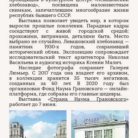
хлебозавод», посвящена малоизвестным
снимкам, запечатлевшим многообразие жизни
республик бывшего СССР.
Выставка позволяет увидеть мир, в котором
выросли прошлые поколения. Парадные кадры
соседствуют с живой городской средой:
прохожими, витринами, деталями быта. Место
выбрано не случайно, Левашовский хлебозавод —
памятник 1930-х годов, сохранивший
исторический облик. Экспозицию сопровождает
исследовательский текст архитектора Николая
Васильева и аудиогид историка Ксении Малич.
Наследие фотографа сохраняет Галерея
Люмьер. С 2017 года она владеет его архивом,
в коллекции хранится 35 тысяч негативов,
созданных за 60 лет. В 2020 году был
организован Фонд Наума Грановского — онлайн-
платформа, где собраны его главные шедевры.
Выставка «
Страна Наума Грановского
»
работает до 7 июня.