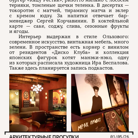
бургер «Кацу Рестик», ризотто милано с лососем
терияки, томленые щечки теленка. В десертах —
токоротэн с матчей, тирамису матча и эклер
с кремом юдзу. За напитки отвечает бар-
менеджер Сергей Корчавинин. В коктейльной
карте — саке, соджу, слива, сезонные фрукты
и ягоды.
Интерьер выдержан в стиле Ольхового:
современное искусство, винтажная мебель, много
зелени. В пространстве есть корнер с винилом
от резидентов «Диско Клуба» и коллекция
японских фигурок котят манэки-нэко, одну
из которых расписала художница Ира Беспалова.
Также здесь планируется запись подкастов.
АРХИТЕКТУРНЫЕ ПРОГУЛКИ
01/05/26