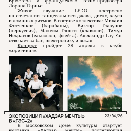
Брюстера и французского техно-продюсера
Лорана Гарнье.
Живое звучание LFDO построено
на сочетании танцевального джаза, диско, хауса
и ломаных ритмов. В составе коллектива: Михаил
Фотченков (барабаны), Виктор Глазунов
(перкуссия), Максим Глонти (клавиши), Тимур
Некрасов (саксофон, флейта). Александр Lay-Far
отвечает за бас, электронику и вокал.
Концерт
пройдет 28 апреля в клубе
«.оригинал».
ЭКСПОЗИЦИЯ «ХАДЗАР МЕЧТЫ»
23/04/26
В «ГЭС-2»
В московском Доме культуры стартует
выставка «Хадзар мечты», исследующая