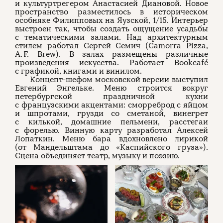
и культуртрегером Анастасией Диановой. Новое
пространство разместилось в историческом
особняке Филипповых на Яузской, 1/15. Интерьер
выстроен так, чтобы создать ощущение усадьбы
с тематическими залами. Над архитектурным
стилем работал Сергей Семич (Camorra Pizza,
A. F. Brew). В залах размещены различные
произведения искусства. Работает Bookcafé
с графикой, книгами и винилом.
Концепт-шефом московской версии выступил
Евгений Энгельке. Меню строится вокруг
петербургской праздничной кухни
с французскими акцентами: сморреброд с яйцом
и шпротами, грузди со сметаной, винегрет
с килькой, домашние пельмени, расстегаи
с форелью. Винную карту разработал Алексей
Лопаткин. Меню бара вдохновлено лирикой
(от Мандельштама до «Каспийского груза»).
Сцена объединяет театр, музыку и поэзию.