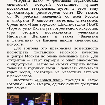
«Первый план» — фестиваль студенческих
спектаклей, который объединяет лучшие
постановки театральных вузов. В этом году
организаторы рассмотрели более 120 заявок
от 36 учебных заведений со всей России
и отобрали 9 наиболее заметных спектаклей.
Среди них «Наш городок» Школы-студии МХАТ,
«Горе от ума» Института современного искусства,
«Три сестры», поставленный учениками
Института Щепкина, а также «Валентин
и Валентина» от Высшей школы сценических
искусств.
Для зрителя это прекрасная возможность
посмотреть постановки высокого качества
в центре Москвы по очень небольшой цене. Для
студентов — старт карьеры и опыт знакомства
с индустрией. Театры же смогут открыть новые
таланты и будущих звезд. Оценивать спектакли
будет жюри, состоящее из известных актеров
и режиссеров.
Фестиваль «
Первый план
» пройдет в Театре
Гоголя с 16 по 20 марта, однако билеты доступны
уже сейчас.