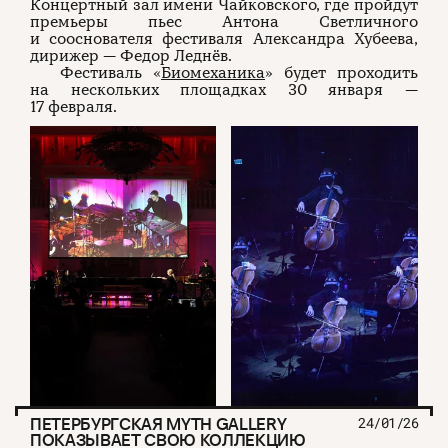
Концертный зал имени Чайковского, где пройдут
премьеры пьес Антона Светличного
и сооснователя фестиваля Александра Хубеева,
дирижер — Федор Леднёв.
Фестиваль «
Биомеханика
» будет проходить
на нескольких площадках 30 января —
17 февраля.
ПЕТЕРБУРГСКАЯ MYTH GALLERY
24/01/26
ПОКАЗЫВАЕТ СВОЮ КОЛЛЕКЦИЮ