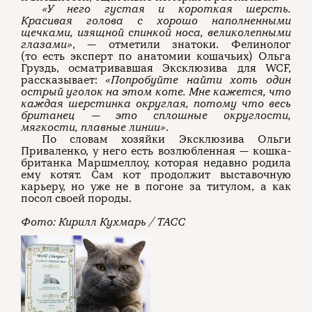
«У него густая и короткая шерсть.
Красивая голова с хорошо наполненными
щечками, изящной спинкой носа, великолепными
глазами»
, — отметили знатоки. Фелинолог
(то есть эксперт по анатомии кошачьих) Ольга
Груздь, осматривавшая Эксклюзива для WCF,
рассказывает:
«Попробуйте найти хоть один
острый уголок на этом коте. Мне кажется, что
каждая шерстинка округлая, потому что весь
британец — это сплошные округлости,
мягкости, плавные линии»
.
По словам хозяйки Эксклюзива Ольги
Приваленко, у него есть возлюбленная — кошка-
британка Маршмеллоу, которая недавно родила
ему котят. Сам кот продолжит выставочную
карьеру, но уже не в погоне за титулом, а как
посол своей породы.
Фото: Кирилл Кухмарь / ТАСС