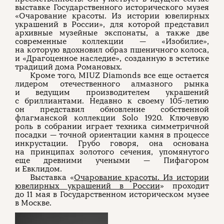
выставке Государственного исторического музея
«Очарование красоты. Из истории ювелирных
украшений в России», для которой представил
архивные музейные экспонаты, а также две
современные коллекции — «Изобилие»,
на которую вдохновил образ пшеничного колоса,
и «Драгоценное наследие», созданную в эстетике
традиций дома Романовых.
Кроме того, MIUZ Diamonds все еще остается
лидером отечественного алмазного рынка
и ведущим производителем украшений
с бриллиантами. Недавно к своему 105-летию
он представил обновление собственной
флагманской коллекции Solo 1920. Ключевую
роль в собрании играет техника симметричной
посадки — точной ориентации камня в процессе
инкрустации. Грубо говоря, она основана
на принципах золотого сечения, упомянутого
еще древними учеными — Пифагором
и Евклидом.
Выставка «
Очарование красоты. Из истории
ювелирных украшений в России
» проходит
до 11 мая в Государственном историческом музее
в Москве.