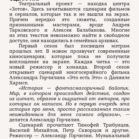
Театральный проект — находка центра
«Зотов». Здесь зачитываются сценарии фильмов
и сериалов, которые так и не вышли на экран.
Причем нередко это сюжеты, созданные
признанными мастерами, вроде Андрея
Тарковского и Алексея Балабанова. Многие
из этих текстов невозможно найти в свободном
доступе, они находились в семейных архивах.
Первый сезон был посвящен мэтрам
прошлых лет. В новом прозвучат современные
киносценарии, которые пока не получили
воплощение на экране. Каждая читка — это
новый режиссер и команда. Второй сезон
открывает сценарий многосерийного фильма
Александра Горчилина «Это есть Это» о Данииле
Хармсе.
«История — фантасмагоричный байопик.
Мир, в котором происходит действие, создан
из цитат, образов и ощущений от авторов, про
которых он написан. Но в первую очередь эта
история про меня, просто рассказанная таким
неожиданным для меня самого образом»,
—
делится Александр Горчилин.
Сценарий прочитают Тимофей Трибунцев,
Василий Михайлов, Петр Скворцов и другие.
Режиссер — Александр Горчилин. Музыкальный