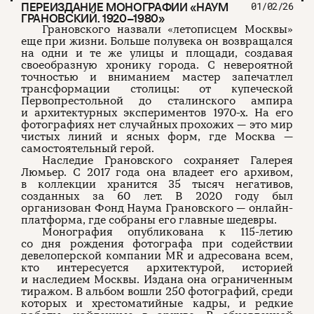
ПЕРЕИЗДАНИЕ МОНОГРАФИИ «НАУМ
01/02/26
ГРАНОВСКИЙ. 1920–1980»
Грановского назвали «летописцем Москвы»
еще при жизни. Больше полувека он возвращался
на одни и те же улицы и площади, создавая
своеобразную хронику города. С невероятной
точностью и вниманием мастер запечатлел
трансформации столицы: от купеческой
Первопрестольной до сталинского ампира
и архитектурных экспериментов 1970-х. На его
фотографиях нет случайных прохожих — это мир
чистых линий и ясных форм, где Москва —
самостоятельный герой.
Наследие Грановского сохраняет Галерея
Люмьер. С 2017 года она владеет его архивом,
в коллекции хранится 35 тысяч негативов,
созданных за 60 лет. В 2020 году был
организован Фонд Наума Грановского — онлайн-
платформа, где собраны его главные шедевры.
Монография опубликована к 115-летию
со дня рождения фотографа при содействии
девелоперской компании MR и адресована всем,
кто интересуется архитектурой, историей
и наследием Москвы. Издана она ограниченным
тиражом. В альбом вошли 250 фотографий, среди
которых и хрестоматийные кадры, и редкие