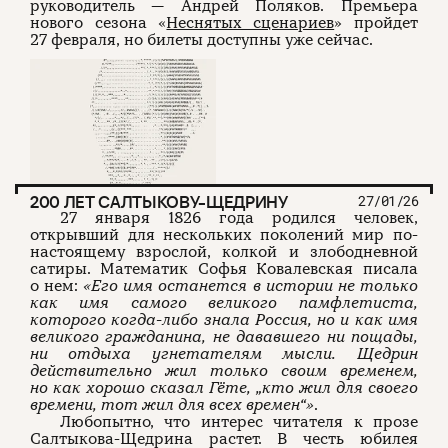
руководитель — Андрей Поляков. Премьера
нового сезона «
Неснятых сценариев
» пройдет
27 февраля, но билеты доступны уже сейчас.
200 ЛЕТ САЛТЫКОВУ-ЩЕДРИНУ
27/01/26
27 января 1826 года родился человек,
открывший для нескольких поколений мир по-
настоящему взрослой, колкой и злободневной
сатиры. Математик Софья Ковалевская писала
о нем:
«Его имя останется в истории не только
как имя самого великого памфлетиста,
которого когда-либо знала Россия, но и как имя
великого гражданина, не дававшего ни пощады,
ни отдыха угнетателям мысли. Щедрин
действительно жил только своим временем,
но как хорошо сказал Гёте,
„кто жил для своего
времени, тот жил для всех времен“»
.
Любопытно, что интерес читателя к прозе
Салтыкова-Щедрина растет. В честь юбилея