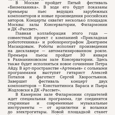
В Москве пройдет Пятый фестиваль
«Биомеханика». В ходе его будут показаны
премьеры пьес ведущих зарубежных
композиторов и новые произведения российских
авторов. Концерты охватят несколько площадок
Москвы: залы Консерватории, Филармонии
и ДК «Рассвет».
Главная коллаборация этого года —
совместный проект с компанией «Прикладная
робототехника» и робохореографом Дмитрием
Масаидовым. Роботы исполнят произведения
на дисклавире — автоматизированном рояле.
Премьера пьесы пройдет 30 января
в Рахманиновском зале Консерватории. Здесь
также будет исполняться новое сочинение Петра
Айду. В арт-пространстве «Артемьев» с сольными
программами выступят гитарист Алексей
Потапов и фаготист Сергей Хворостьянов.
Завершит фестиваль концерт двух
композиторов — Константиноса Бараса и Пьера
Жодловски в ДК «Рассвет».
В Камерном зале Филармонии слушателей
ждет специальная программа, где соединятся
старинные и современные музыкальные
инструменты — от архилютни и волынки
до электрогитары. Новой площадкой станет