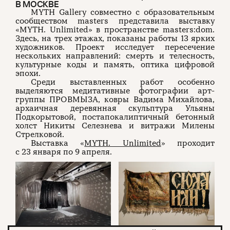
В МОСКВЕ
MYTH Gallery совместно с образовательным
сообществом masters представила выставку
«MYTH. Unlimited» в пространстве masters:dom.
Здесь, на трех этажах, показаны работы 13 ярких
художников. Проект исследует пересечение
нескольких направлений: смерть и телесность,
культурные коды и память, оптика цифровой
эпохи.
Среди выставленных работ особенно
выделяются медитативные фотографии арт-
группы ПРОВМЫЗА, ковры Вадима Михайлова,
архаичная деревянная скульптура Ульяны
Подкорытовой, постапокалиптичный бетонный
холст Никиты Селезнева и витражи Милены
Стрелковой.
Выставка «
MYTH. Unlimited
» проходит
с 23 января по 9 апреля.