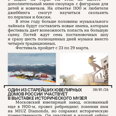
дополнительный мини-сноупарк с фигурами для
детей и новичков. На отметке 1100 м любители
джиббинга смогут научиться скользить
по перилам и боксам.
В этом году больше половины музыкального
лайнапа будут составлять новые имена, которым
фестиваль дает возможность попасть на большую
сцену. Гостей ждут семь постановочных шоу
и сразу шесть полноценных дней музыки вместо
четырех традиционных.
Фестиваль пройдет с 23 по 29 марта.
ОДИН ИЗ СТАРЕЙШИХ ЮВЕЛИРНЫХ
30/01/26
ДОМОВ РОССИИ УЧАСТВУЕТ
В ВЫСТАВКЕ ИСТОРИЧЕСКОГО МУЗЕЯ
Московский ювелирный завод, основанный
еще в 1920-м, провел ребрендинг, поменяв имя
на MIUZ Diamonds, но сохранил историческую
преемственность. Он участвует в идущей сейчас