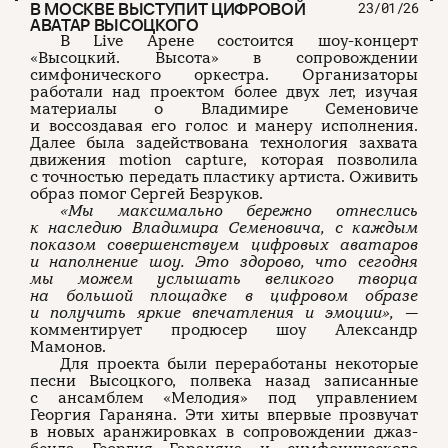
В МОСКВЕ ВЫСТУПИТ ЦИФРОВОЙ
23/01/26
АВАТАР ВЫСОЦКОГО
В Live Арене состоится шоу-концерт
«Высоцкий. Высота» в сопровождении
симфонического оркестра. Организаторы
работали над проектом более двух лет, изучая
материалы о Владимире Семеновиче
и воссоздавая его голос и манеру исполнения.
Далее была задействована технология захвата
движения motion capture, которая позволила
с точностью передать пластику артиста. Оживить
образ помог Сергей Безруков.
«Мы максимально бережно отнеслись
к наследию Владимира Семеновича, с каждым
показом совершенствуем цифровых аватаров
и наполнение шоу. Это здорово, что сегодня
мы можем услышать великого творца
на большой площадке в цифровом образе
и получить яркие впечатления и эмоции», —
комментирует продюсер шоу Александр
Мамонов.
Для проекта были переработаны некоторые
песни Высоцкого, полвека назад записанные
с ансамблем «Мелодия» под управлением
Георгия Гараняна. Эти хиты впервые прозвучат
в новых аранжировках в сопровождении джаз-