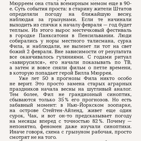
Мюрреем она стала всемирным мемом еще в 90-
е. Суть события проста: в старину жители Штатов
определяли погоду на ближайшую весну,
наблюдая за грызунами. Если те начинали
выходить из спячки к началу февраля — год будет
теплым. Из этого вырос местечковый фестиваль
в городке Панксатони в Пенсильвании. Люди
собирались у норы местного талисмана, сурка
Фила, и наблюдали, не вылезет ли тот на свет
божий 2 февраля. Вне зависимости от результата
все оканчивалось гуляниями. С годами ритуал
«завирусился», его начали показывать по ТВ,
а затем и вовсе сняли фильм о петле времени,
в которую попадает герой Билла Мюррея.
Уже лет 50 в прогнозы Фила никто особо
не верит. Это просто замена старых аграрных
праздников начала весны на шутливый аналог.
Тем более, Фил не грандиозный синоптик,
сбываются только 35 % его прогнозов. Но есть
забавный момент: в Нью-Йоркском зоопарке,
на острове Стейтен-Айленд, живет еще один
сурок, Чак, и вот он-то предсказывает погоду
на месяцы вперед с точностью 82 %. Почему —
непонятно, феномен даже изучали синоптики.
Иначе говоря, схема с грызуном рабочая, просто
смотрят не на того.