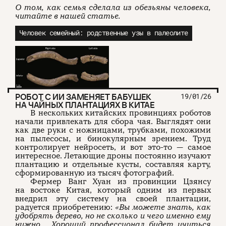
О том, как семья сделала из обезьяны человека,
читайте в нашей статье.
Человек семейный: родственные узы в палеолите
РОБОТ С ИИ ЗАМЕНЯЕТ БАБУШЕК
19/01/26
НА ЧАЙНЫХ ПЛАНТАЦИЯХ В КИТАЕ
В нескольких китайских провинциях роботов
начали привлекать для сбора чая. Выглядят они
как две руки с ножницами, трубками, похожими
на пылесосы, и бинокулярным зрением. Труд
контролирует нейросеть, и вот это-то — самое
интересное. Летающие дроны постоянно изучают
плантацию и отдельные кусты, составляя карту,
сформированную из тысяч фотографий.
Фермер Ванг Хуан из провинции Цзянсу
на востоке Китая, который одним из первых
внедрил эту систему на своей плантации,
радуется приобретению:
«Вы можете знать, как
удобрять дерево, но не сколько и чего именно ему
нужно… Хороший профессионал будет учиться