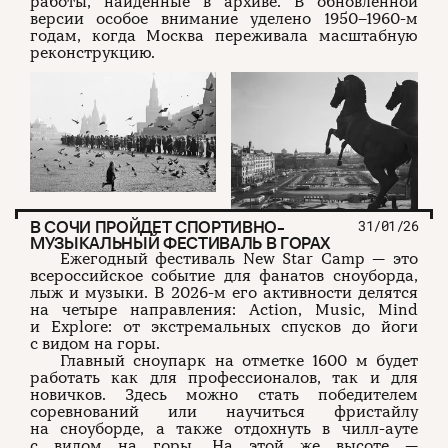
работы, найденные в архиве. В обновленной
версии особое внимание уделено 1950–1960-м
годам, когда Москва переживала масштабную
реконструкцию.
В СОЧИ ПРОЙДЕТ СПОРТИВНО-
31/01/26
МУЗЫКАЛЬНЫЙ ФЕСТИВАЛЬ В ГОРАХ
Ежегодный фестиваль New Star Camp — это
всероссийское событие для фанатов сноуборда,
лыж и музыки. В 2026-м его активности делятся
на четыре направления: Action, Music, Mind
и Explore: от экстремальных спусков до йоги
с видом на горы.
Главный сноупарк на отметке 1600 м будет
работать как для профессионалов, так и для
новичков. Здесь можно стать победителем
соревнований или научиться фристайлу
на сноуборде, а также отдохнуть в чилл-ауте
с видом на горы. На этой же высоте —