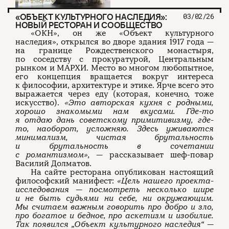
«ОБЪЕКТ КУЛЬТУРНОГО НАСЛЕДИЯ»:
03/02/26
НОВЫЙ РЕСТОРАН И СООБЩЕСТВО
«ОКН», он же «Объект культурного
наследия», открылся во дворе здания 1917 года —
на границе Рождественского монастыря,
по соседству с прокуратурой, Центральным
рынком и МАРХИ. Место во многом любопытное,
его концепция вращается вокруг интереса
к философии, архитектуре и этике. Ярче всего это
выражается через еду (которая, конечно, тоже
искусство).
«Это авторская кухня с родными,
хорошо знакомыми нам вкусами. Где-то
я отдаю дань советскому примитивизму, где-
то, наоборот, усложняю. Здесь уживаются
минимализм, чистая брутальность
и брутальность в сочетании
с романтизмом»,
— рассказывает шеф-повар
Василий Долматов.
На сайте ресторана опубликован настоящий
философский манифест:
«Цель нашего проекта-
исследования — посмотреть несколько шире
и не быть судьями ни себе, ни окружающим.
Мы считаем важным говорить про добро и зло,
про богатое и бедное, про аскетизм и изобилие.
Так появился „Объект культурного наследия“ —