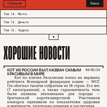
Рубрики
Поиск
Том 14
.
Мечта
Том 13
.
Деньги
Том 12
.
Чудеса
ХОРОШИЕ НОВОСТИ
КОТ ИЗ РОССИИ БЫЛ НАЗВАН САМЫМ
04/02/26
КРАСИВЫМ В МИРЕ
Кот по кличке Эксклюзив попал на вершину
рейтинга Всемирной федерации кошек — WCF.
Он обогнал тысячи собратьев из 18 стран. Его вес
(7 килограммов), а также гармоничность тела
были названы эталонными для породы —
британской короткошерстной. Участников
конкурса оценивали по показателям здоровья
и внешности, тщательно измеряя и растягивая.