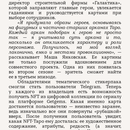
директор строительной фирмы «Галактика»,
которой заправляют главные герои, увлекается
гаданиями и руководствуется картами при
выборе сотрудников.
«Я придумала образы героев, основываясь
на фигурных и частично старших арканах Таро.
Каждый аркан подобран к герою не просто
так — я учитывала суть аркана и то,
насколько он откликается характеру и роли
персонажа. Получилось, на мой взгляд,
лаконично, емко и местами провокационно», —
рассказывает Маша Янковская. Ее картины
не только послужили вдохновением для
совместного проекта. Одна из них появилась
во втором сезоне — зритель сможет найти
ее в третьем эпизоде.
Обладателями тематического стикерпака
смогли стать пользователи Telegram. Теперь
у каждого из владельцев есть возможность
получить NFT из цифровой коллекции по сериалу
на платформе Getgems. Какая именно карта
достанется пользователю — неизвестно заранее,
ведь изначально все они повернуты «рубашкой»
вверх. После получения пользователь увидит,
какая NFT-Таро ему досталась: ее художественное
содержание, атрибуты, редкость (а значит,