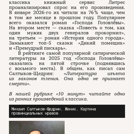
классика книжный сервис Литрес
проанализировал спрос на его произведения.
В январе 2026-го их читали на 76 % чаще, чем
в том же месяце в прошлом году. Популярнее
всего оказался роман «Господа Головлёвы».
На втором месте — сказка «Повесть о том, как
один мужик двух генералов прокормил»,
на третьем — роман «История одного города».
Замыкают топ-5 сказки «Дикий помещик»
и «Премудрый пискарь».
В рейтинге самой популярной сатирической
литературы за 2025 год «Господа Головлёвы»
оказались на пятой строчке (поднявшись
с восьмого места). В общем, как писал сам
Салтыков-Щедрин:
«Литература изъята
из законов тления. Она одна не признает
смерти»
.
В нашей рубрике «10 минут» читайте одно
из ранних произведений классика.
Михаил Салтыков-Щедрин. Жених. Картина
провинциальных нравов