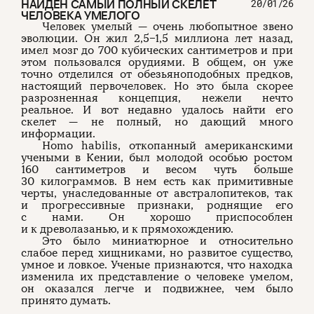
НАЙДЕН САМЫЙ ПОЛНЫЙ СКЕЛЕТ
20/01/26
ЧЕЛОВЕКА УМЕЛОГО
Человек умелый — очень любопытное звено
эволюции. Он жил 2,5−1,5 миллиона лет назад,
имел мозг до 700 кубических сантиметров и при
этом пользовался орудиями. В общем, он уже
точно отделился от обезьяноподобных предков,
настоящий первочеловек. Но это была скорее
разрозненная концепция, нежели нечто
реальное. И вот недавно удалось найти его
скелет — не полный, но дающий много
информации.
Homo habilis, откопанный американскими
учеными в Кении, был молодой особью ростом
160 сантиметров и весом чуть больше
30 килограммов. В нем есть как примитивные
черты, унаследованные от австралопитеков, так
и прогрессивные признаки, роднящие его
с нами. Он хорошо приспособлен
и к древолазанью, и к прямохождению.
Это было миниатюрное и относительно
слабое перед хищниками, но развитое существо,
умное и ловкое. Ученые признаются, что находка
изменила их представление о человеке умелом,
он оказался легче и подвижнее, чем было
принято думать.