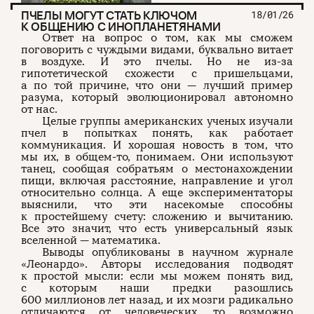
ПЧЕЛЫ МОГУТ СТАТЬ КЛЮЧОМ
18/01/26
К ОБЩЕНИЮ С ИНОПЛАНЕТЯНАМИ
О проекте
ЧТИВО ДОМ
Рекламодателям
Ответ на вопрос о том, как мы сможем
Команда
YouTube
поговорить с чуждыми видами, буквально витает
Авторы
Telegram
Журнал
VK
в воздухе. И это пчелы. Но не из-за
гипотетической схожести с пришельцами,
а по той причине, что они — лучший пример
разума, который эволюционировал автономно
от нас.
Подписаться на журнал
Целые группы американских ученых изучали
пчел в попытках понять, как работает
коммуникация. И хорошая новость в том, что
мы их, в общем-то, понимаем. Они используют
танец, сообщая собратьям о местонахождении
Пользовательское соглашение
Политика конфиденциальности
пищи, включая расстояние, направление и угол
относительно солнца. А еще экспериментаторы
выяснили, что эти насекомые способны
к простейшему счету: сложению и вычитанию.
Все это значит, что есть универсальный язык
(c) ЧТИВО 2026. Все права защищены
16+
вселенной — математика.
Выводы​ опубликованы в научном журнале
Разработка:
Astroshock
«Леонардо». Авторы исследования подводят
к простой мысли: если мы можем понять вид,
с которым наши предки разошлись
600 миллионов лет назад, и их мозги радикально
отличаются от человеческих, то возможно