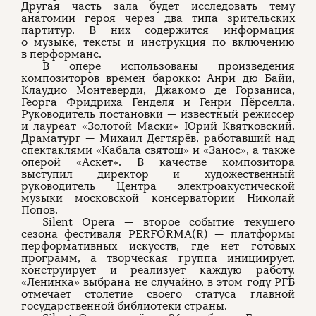
Другая часть зала будет исследовать тему
анатомии героя через два типа зрительских
партитур. В них содержится информация
о музыке, тексты и инструкция по включению
в перформанс.
В опере использованы произведения
композиторов времен барокко: Анри дю Байи,
Клаудио Монтеверди, Джакомо де Горзаниса,
Георга Фридриха Генделя и Генри Пёрселла.
Руководитель постановки — известный режиссер
и лауреат «Золотой Маски» Юрий Квятковский.
Драматург — Михаил Дегтярёв, работавший над
спектаклями «Кабала святош» и «Занос», а также
оперой «Аскет». В качестве композитора
выступил директор и художественный
руководитель Центра электроакустической
музыки московской консерватории Николай
Попов.
Silent Opera — второе событие текущего
сезона фестиваля PERFORMA(R) — платформы
перформативных искусств, где нет готовых
программ, а творческая группа инициирует,
конструирует и реализует каждую работу.
«Ленинка» выбрана не случайно, в этом году РГБ
отмечает столетие своего статуса главной
государственной библиотеки страны.