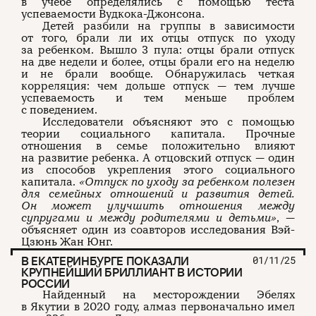
в учебе определялись с помощью теста
успеваемости Вудкока-Джонсона.
Детей разбили на группы в зависимости
от того, брали ли их отцы отпуск по уходу
за ребенком. Вышло 3 пула: отцы брали отпуск
на две недели и более, отцы брали его на неделю
и не брали вообще. Обнаружилась четкая
корреляция: чем дольше отпуск — тем лучше
успеваемость и тем меньше проблем
с поведением.
Исследователи объясняют это с помощью
теории социального капитала. Прочные
отношения в семье положительно влияют
на развитие ребенка. А отцовский отпуск — один
из способов укрепления этого социального
капитала.
«Отпуск по уходу за ребенком полезен
для семейных отношений и развития детей.
Он может улучшить отношения между
супругами и между родителями и детьми»
, —
объясняет один из соавторов исследования Вэй-
Цзюнь Жан Юнг.
В ЕКАТЕРИНБУРГЕ ПОКАЗАЛИ
01/11/25
КРУПНЕЙШИЙ БРИЛЛИАНТ В ИСТОРИИ
РОССИИ
Найденный на месторождении Эбелях
в Якутии в 2020 году, алмаз первоначально имел