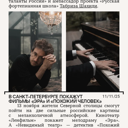
таланты России» и амбассадор проекта «Русская
фортепианная школа»
Табриза Шахиди
.
В САНКТ-ПЕТЕРБУРГЕ ПОКАЖУТ
11/11/25
ФИЛЬМЫ «ЭРА» И «ПОХОЖИЙ ЧЕЛОВЕК»
13 ноября жители Северной столицы смогут
пойти на две сильные российские картины
с меланхоличной атмосферой. Кинотеатр
«Ленфильм» покажет мелодраму «Эра».
А «Невидимый театр» — детектив «Похожий