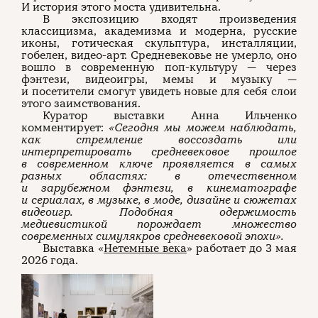
И история этого моста удивительна.
В экспозицию входят произведения
классицизма, академизма и модерна, русские
иконы, готическая скульптура, инсталляции,
гобелен, видео-арт. Средневековье не умерло, оно
вошло в современную поп-культуру — через
фэнтези, видеоигры, мемы и музыку —
и посетители смогут увидеть новые для себя слои
этого заимствования.
Куратор выставки Анна Ильченко
комментирует:
«Сегодня мы можем наблюдать,
как стремление воссоздать или
интерпретировать средневековое прошлое
в современном ключе проявляется в самых
разных областях: в отечественном
и зарубежном фэнтези, в кинематографе
и сериалах, в музыке, в моде, дизайне и сюжетах
видеоигр. Подобная одержимость
медиевистикой порождает множество
современных симулякров средневековой эпохи».
Выставка «
Нетемные века
» работает до 3 мая
2026 года.