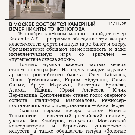
В МОСКВЕ СОСТОИТСЯ КАМЕРНЫЙ
12/11/25
ВЕЧЕР НИКИТЫ ТОНКОНОГОВА
15 ноября в «Новом манеже» пройдет вечер
Endemic ART
. Программа объединит три жанра:
классическую фортепианную игру, балет и оперу.
Организаторы обещают иммерсивность и даже
интеллектуальную игру со зрителем —
«путешествие сквозь эпохи».
Помимо музыки важной частью вечера
станет хореография. На сцену выйдут ведущие
артисты российского балета: Олег Габышев,
Юлия Гребенщикова, Карим Абдуллин, Ольга
Сизых, Артур Мкртчян, Виктория Брилёва,
Азамат Ишкин, Юрий Алексеев, Юлия
Перепелица. Дополнением станет голос оперного
солиста Владимира Магомадова. Режиссер-
постановщик этого представления — Анна Верде.
Главным героем вечера станет Никита
Тонконогов — известный российский пианист,
ученик Ван Клиберна, выпускник Московской
консерватории и Бернского университета
искусств, а также обладатель титула «Золотые