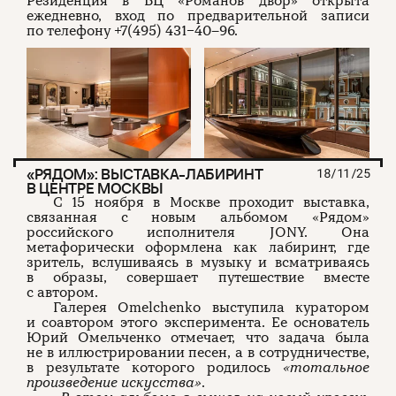
Резиденция в БЦ «Романов двор» открыта
ежедневно, вход по предварительной записи
по телефону +7(495) 431−40–96.
«РЯДОМ»: ВЫСТАВКА-ЛАБИРИНТ
18/11/25
В ЦЕНТРЕ МОСКВЫ
С 15 ноября в Москве проходит выставка,
связанная с новым альбомом «Рядом»
российского исполнителя JONY. Она
метафорически оформлена как лабиринт, где
зритель, вслушиваясь в музыку и всматриваясь
в образы, совершает путешествие вместе
с автором.
Галерея Omelchenko выступила куратором
и соавтором этого эксперимента. Ее основатель
Юрий Омельченко отмечает, что задача была
не в иллюстрировании песен, а в сотрудничестве,
в результате которого родилось
«тотальное
произведение искусства»
.