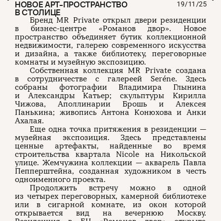
НОВОЕ АРТ-ПРОСТРАНСТВО
19/11/25
В СТОЛИЦЕ
Бренд MR Private открыл двери резиденции
в бизнес-центре «Романов двор». Новое
пространство объединяет бутик коллекционной
недвижимости, галерею современного искусства
и дизайна, а также библиотеку, переговорные
комнаты и музейную экспозицию.
Собственная коллекция MR Private создана
в сотрудничестве с галереей Seréne. Здесь
собраны фотографии Владимира Глынина
и Александры Катьер; скульптуры Кирилла
Чижова, Аполлинарии Брошь и Алексея
Панькина; живопись Антона Конюхова и Анки
Ахалая.
Еще одна точка притяжения в резиденции —
музейная экспозиция. Здесь представлены
ценные артефакты, найденные во время
строительства квартала Nicole на Никольской
улице. Жемчужина коллекции — акварель Павла
Пепперштейна, созданная художником в честь
одноименного проекта.
Продолжить встречу можно в одной
из четырех переговорных, камерной библиотеке
или в сигарной комнате, из окон которой
открывается вид на вечернюю Москву.