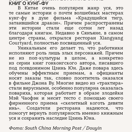
КНИГ О КУНГ-ФУ
В Китае очень популярен жанр уся, это
те самые истории о почти волшебных мастерах
кунг-фу в духе фильма «Крадущийся тигр,
затаившийся дракон». Причем распространены
эти истории стали еще сотни лет назад
благодаря книгам. Недавно в Сянъяне, в самом
центре страны, открылся ресторан Xiangyang
Courtyard, полностью посвященный уся.
Уникальным его делает то, что работники
исполняют роль лишь злых персонажей. Причем
не из поп-культуры в целом, а конкретно
из серии книг гонконгского автора, писавшего
под псевдонимом Цзинь Юн. Даже повара здесь
обучены эффектным приемам, а официанты
носят заказы так, словно посетитель оказался
в фильме Джона Ву. Многие видео из «трактира»
стали вирусными, особенно популярна оказалась
повариха, которая работает в образе злодейки
Мэй Чаофэн и месит тесто с помощью своего
фирменного приема «скелетный коготь девяти
инь». Создатели ресторана надеются, что
помогут вернуть популярность именно книжным
уся и сохранить наследие Цзинь Юна.
Фото: South China Morning Post / Douyin