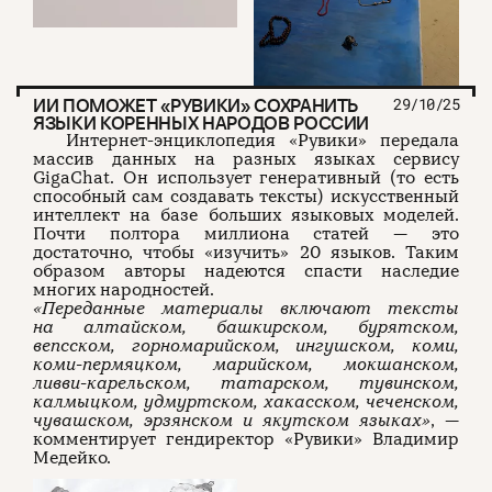
ИИ ПОМОЖЕТ «РУВИКИ» СОХРАНИТЬ
29/10/25
ЯЗЫКИ КОРЕННЫХ НАРОДОВ РОССИИ
Интернет-энциклопедия «Рувики» передала
массив данных на разных языках сервису
GigaChat. Он использует генеративный (то есть
способный сам создавать тексты) искусственный
интеллект на базе больших языковых моделей.
Почти полтора миллиона статей — это
достаточно, чтобы «изучить» 20 языков. Таким
образом авторы надеются спасти наследие
многих народностей.
«Переданные материалы включают тексты
на алтайском, башкирском, бурятском,
вепсском, горномарийском, ингушском, коми,
коми-пермяцком, марийском, мокшанском,
ливви-карельском, татарском, тувинском,
калмыцком, удмуртском, хакасском, чеченском,
чувашском, эрзянском и якутском языках»
, —
комментирует гендиректор «Рувики» Владимир
Медейко.