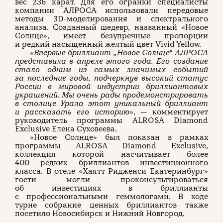
вес 236 карат. Для его огранки специалисты
компании АЛРОСА использовали передовые
методы 3D-моделирования и спектрального
анализа. Созданный шедевр, названный «Новое
Солнце», имеет безупречные пропорции
и редкий насыщенный желтый цвет Vivid Yellow.
«Впервые бриллиант „Новое Солнце
“
АЛРОСА
представила в апреле этого года. Его создание
стало одним из самых значимых событий
за последние годы, подчеркнув высокий статус
России в мировой индустрии бриллиантовых
украшений. Мы очень рады продемонстрировать
в столице Урала этот уникальный бриллиант
и рассказать его историю»
, — комментирует
руководитель программы ALROSA Diamond
Exclusive Елена Суховеева.
«Новое Солнце» был показан в рамках
программы ALROSA Diamond Exclusive,
коллекция которой насчитывает более
400 редких бриллиантов инвестиционного
класса. В отеле «Хаятт Ридженси Екатеринбург»
гости могли проконсультироваться
об инвестициях в бриллианты
с профессиональными геммологами. В ходе
турне собрание ценных бриллиантов также
посетило Новосибирск и Нижний Новгород.