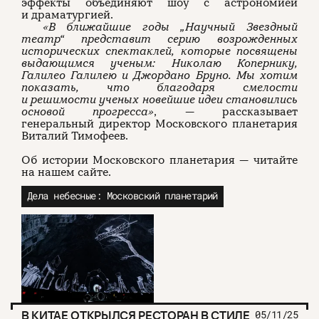
эффекты объединяют шоу с астрономией
и драматургией.
«В ближайшие годы „Научный Звездный
театр
“
представит серию возрожденных
исторических спектаклей, которые посвящены
выдающимся ученым: Николаю Копернику,
Галилео Галилею и Джордано Бруно. Мы хотим
показать, что благодаря смелости
и решимости ученых новейшие идеи становились
основой прогресса»
, — рассказывает
генеральный директор Московского планетария
Виталий Тимофеев.
Об истории Московского планетария — читайте
на нашем сайте.
Дела небесные: Московский планетарий
В КИТАЕ ОТКРЫЛСЯ РЕСТОРАН В СТИЛЕ
05/11/25