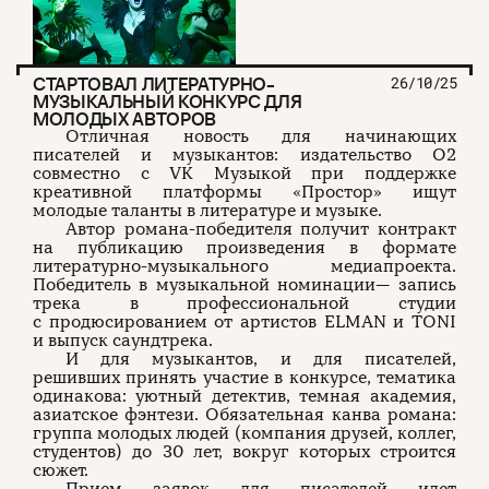
О проекте
ЧТИВО ДОМ
Рекламодателям
Команда
YouTube
Авторы
Telegram
СТАРТОВАЛ ЛИТЕРАТУРНО-
26/10/25
Журнал
VK
МУЗЫКАЛЬНЫЙ КОНКУРС ДЛЯ
МОЛОДЫХ АВТОРОВ
Отличная новость для начинающих
писателей и музыкантов: издательство О2
Подписаться на журнал
совместно с VK Музыкой при поддержке
креативной платформы «Простор» ищут
молодые таланты в литературе и музыке.
Автор романа-победителя получит контракт
на публикацию произведения в формате
Пользовательское соглашение
литературно-музыкального медиапроекта.
Политика конфиденциальности
Победитель в музыкальной номинации— запись
трека в профессиональной студии
с продюсированием от артистов ELMAN и TONI
и выпуск саундтрека.
И для музыкантов, и для писателей,
(c) ЧТИВО 2026. Все права защищены
16+
решивших принять участие в конкурсе, тематика
одинакова: уютный детектив, темная академия,
Разработка:
Astroshock
азиатское фэнтези. Обязательная канва романа:
группа молодых людей (компания друзей, коллег,
студентов) до 30 лет, вокруг которых строится
сюжет.