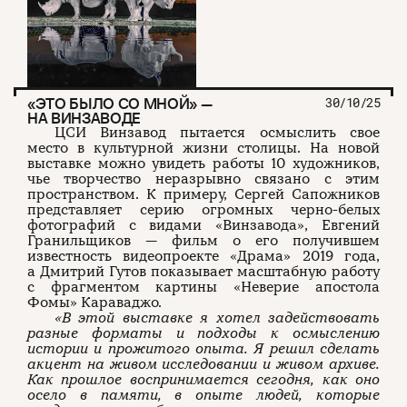
«ЭТО БЫЛО СО МНОЙ» —
30/10/25
НА ВИНЗАВОДЕ
ЦСИ Винзавод пытается осмыслить свое
место в культурной жизни столицы. На новой
выставке можно увидеть работы 10 художников,
чье творчество неразрывно связано с этим
пространством. К примеру, Сергей Сапожников
представляет серию огромных черно-белых
фотографий с видами «Винзавода», Евгений
Гранильщиков — фильм о его получившем
известность видеопроекте «Драма» 2019 года,
а Дмитрий Гутов показывает масштабную работу
с фрагментом картины «Неверие апостола
Фомы» Караваджо.
«В этой выставке я хотел задействовать
разные форматы и подходы к осмыслению
истории и прожитого опыта. Я решил сделать
акцент на живом исследовании и живом архиве.
Как прошлое воспринимается сегодня, как оно
осело в памяти, в опыте людей, которые