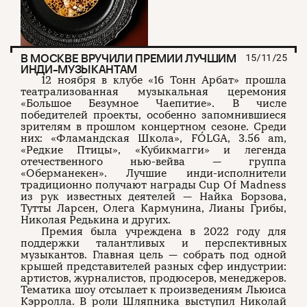
В МОСКВЕ ВРУЧИЛИ ПРЕМИИ ЛУЧШИМ
15/11/25
ИНДИ-МУЗЫКАНТАМ
12 ноября в клубе «16 Тонн Арбат» прошла
театрализованная музыкальная церемония
«Большое Безумное Чаепитие». В числе
победителей проекты, особенно запомнившиеся
зрителям в прошлом концертном сезоне. Среди
них: «Фламандская Школа», FÓLGA, 3.56 am,
«Редкие Птицы», «Кубикмагги» и легенда
отечественного нью-вейва — группа
«Оберманекен». Лучшие инди-исполнители
традиционно получают награды Cup Of Madness
из рук известных деятелей — Найка Борзова,
Тутты Ларсен, Олега Кармунина, Лианы Грибы,
Николая Редькина и других.
Премия была учреждена в 2022 году для
поддержки талантливых и перспективных
музыкантов. Главная цель — собрать под одной
крышей представителей разных сфер индустрии:
артистов, журналистов, продюсеров, менеджеров.
Тематика шоу отсылает к произведениям Льюиса
Кэрролла. В роли Шляпника выступил Николай