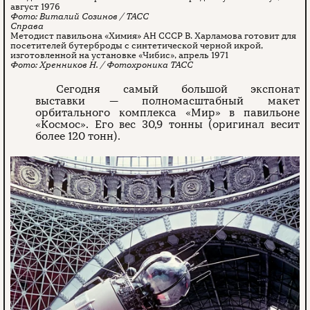
август 1976
Виталий Созинов / ТАСС
Методист павильона «Химия» АН СССР В. Харламова готовит для
посетителей бутерброды с синтетической черной икрой,
изготовленной на установке «Чибис», апрель 1971
Хренников Н. / Фотохроника ТАСС
Сегодня самый большой экспонат
выставки — полномасштабный макет
орбитального комплекса «Мир» в павильоне
«Космос». Его вес 30,9 тонны (оригинал весит
более 120 тонн).