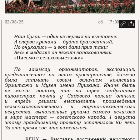
02/08/25
сб, 17:00
Наш бугай — один из первых на выставке.
А сперва кричали — будто бракованный,
Но очухались — и вот дали приз таки:
Весь в медалях он лежит запакованный.
«Письмо с сельхозвыставки»
По замыслу организаторов, экспозиция,
представленная на этом пространстве, должна
была затмить своим величием коллекции
Эрмитажа и Музея имени Пушкина. Иначе быть
не могло, потому что на трех квадратных
километрах почти у Садового кольца отныне
и впредь решили выставлять произведения
сельскохозяйственного и научно-технического
искусства, выполненные руками самого великого
в мире мастера — советского народа. 1 августа
этому грандиозному проекту исполнилось 86 лет.
За это время кое-что изменилось.
ВДНХ — Выставка достижений народного