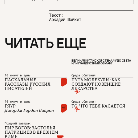
Текст:
Аркадий Шойхет
ЧИТАТЬ ЕЩЕ
ВЕЛИКАЯ КИТАЙСКАЯ СТЕНА: ЧУДО СВЕТА
ИЛИ ГРАНДИОЗНЫЙ ОБМАН?
10 минут в день
Среда обитания
ПАСХАЛЬНЫЕ
ПУТЬ МОЛЕКУЛЫ: КАК
РАССКАЗЫ РУССКИХ
СОЗДАЮТ НОВЕЙШИЕ
ПИСАТЕЛЕЙ
ЛЕКАРСТВА
О проекте
ЧТИВО ДОМ
Рекламодателям
Команда
YouTube
Авторы
Telegram
10 минут в день
Среда обитания
Журнал
VK
ГЯУР
ТО, ЧТО ТЕБЯ КАСАЕТСЯ
чт
Джордж Гордон Байрон
Поздний завтрак
Подписаться на журнал
ПИР БОГОВ: ЗАСТОЛЬЯ
ПАТРИЦИЕВ В ДРЕВНЕМ
РИМЕ