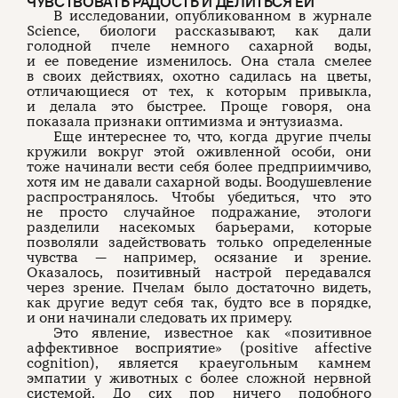
ЧУВСТВОВАТЬ РАДОСТЬ И ДЕЛИТЬСЯ ЕЙ
В исследовании, опубликованном в журнале
Science, биологи рассказывают, как дали
голодной пчеле немного сахарной воды,
и ее поведение изменилось. Она стала смелее
в своих действиях, охотно садилась на цветы,
отличающиеся от тех, к которым привыкла,
и делала это быстрее. Проще говоря, она
показала признаки оптимизма и энтузиазма.
Еще интереснее то, что, когда другие пчелы
кружили вокруг этой оживленной особи, они
тоже начинали вести себя более предприимчиво,
хотя им не давали сахарной воды. Воодушевление
распространялось. Чтобы убедиться, что это
не просто случайное подражание, этологи
разделили насекомых барьерами, которые
позволяли задействовать только определенные
чувства — например, осязание и зрение.
Оказалось, позитивный настрой передавался
через зрение. Пчелам было достаточно видеть,
как другие ведут себя так, будто все в порядке,
и они начинали следовать их примеру.
Это явление, известное как «позитивное
аффективное восприятие» (positive affective
cognition), является краеугольным камнем
эмпатии у животных с более сложной нервной
системой. До сих пор ничего подобного