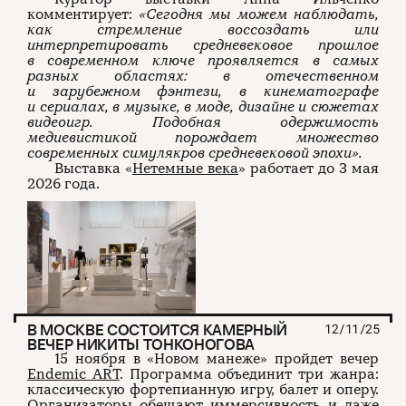
комментирует:
«Сегодня мы можем наблюдать,
как стремление воссоздать или
интерпретировать средневековое прошлое
в современном ключе проявляется в самых
разных областях: в отечественном
и зарубежном фэнтези, в кинематографе
и сериалах, в музыке, в моде, дизайне и сюжетах
видеоигр. Подобная одержимость
медиевистикой порождает множество
современных симулякров средневековой эпохи».
Выставка «
Нетемные века
» работает до 3 мая
2026 года.
В МОСКВЕ СОСТОИТСЯ КАМЕРНЫЙ
12/11/25
ВЕЧЕР НИКИТЫ ТОНКОНОГОВА
15 ноября в «Новом манеже» пройдет вечер
Endemic ART
. Программа объединит три жанра:
классическую фортепианную игру, балет и оперу.
Организаторы обещают иммерсивность и даже