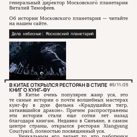
генеральный директор Московского планетария
Виталий Тимофеев.
Об истории Московского планетария — читайте
на нашем сайте.
Дела небесные: Московский планетарий
В КИТАЕ ОТКРЫЛСЯ РЕСТОРАН В СТИЛЕ
05/11/25
КНИГ О КУНГ-ФУ
В Китае очень популярен жанр уся, это
те самые истории о почти волшебных мастерах
кунг-фу в духе фильма «Крадущийся тигр,
затаившийся дракон». Причем распространены
эти истории стали еще сотни лет назад
благодаря книгам. Недавно в Сянъяне, в самом
центре страны, открылся ресторан Xiangyang
Courtyard, полностью посвященный уся.
Уникальным его делает то, что работники