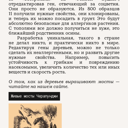
отредактировав ген, отвечающий за соцветия.
Они просто не образуются. Из 800 образцов
О проекте
ЧТИВО ДОМ
Рекламодателям
11 получили нужные свойства, они клонированы,
Команда
YouTube
и теперь их можно посадить в грунт. Это будут
Авторы
Telegram
абсолютно безопасные для аллергиков растения.
Журнал
VK
С тополями все должно получиться не хуже, это
ближайший родственник осины.
Разработка уникальная, такого в стране
не делал никто, и практически никто в мире.
Подписаться на журнал
Редактируя гены деревьев, можно не только
сделать их неаллергенными, но и развить другие
нужные свойства. Например, повысить
устойчивость к грибкам и повреждению
насекомыми, увеличить количество тех или иных
Пользовательское соглашение
веществ и скорость роста.
Политика конфиденциальности
О том, как из деревьев выращивают мосты —
читайте на нашем сайте.
Живые мосты Черапунджи
(c) ЧТИВО 2026. Все права защищены
16+
Разработка:
Astroshock