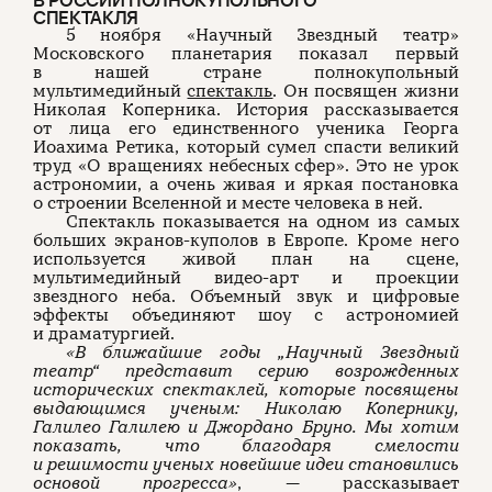
В РОССИИ ПОЛНОКУПОЛЬНОГО
СПЕКТАКЛЯ
5 ноября «Научный Звездный театр»
Московского планетария показал первый
в нашей стране полнокупольный
мультимедийный
спектакль
. Он посвящен жизни
Николая Коперника. История рассказывается
от лица его единственного ученика Георга
Иоахима Ретика, который сумел спасти великий
труд «О вращениях небесных сфер». Это не урок
астрономии, а очень живая и яркая постановка
о строении Вселенной и месте человека в ней.
Спектакль показывается на одном из самых
больших экранов-куполов в Европе. Кроме него
используется живой план на сцене,
мультимедийный видео-арт и проекции
звездного неба. Объемный звук и цифровые
эффекты объединяют шоу с астрономией
и драматургией.
«В ближайшие годы „Научный Звездный
театр
“
представит серию возрожденных
исторических спектаклей, которые посвящены
выдающимся ученым: Николаю Копернику,
Галилео Галилею и Джордано Бруно. Мы хотим
показать, что благодаря смелости
и решимости ученых новейшие идеи становились
основой прогресса»
, — рассказывает