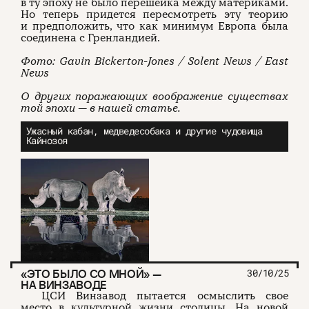
в ту эпоху не было перешейка между материками.
Но теперь придется пересмотреть эту теорию
и предположить, что как минимум Европа была
соединена с Гренландией.
Фото: Gavin Bickerton-Jones / Solent News / East
News
О других поражающих воображение существах
той эпохи — в нашей статье.
Ужасный кабан, медведесобака и другие чудовища
Кайнозоя
«ЭТО БЫЛО СО МНОЙ» —
30/10/25
НА ВИНЗАВОДЕ
ЦСИ Винзавод пытается осмыслить свое
место в культурной жизни столицы. На новой