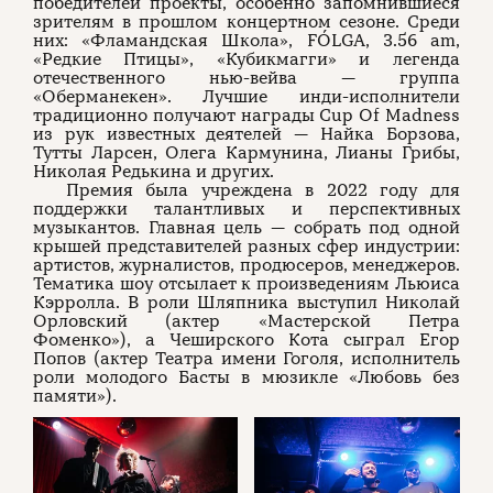
победителей проекты, особенно запомнившиеся
зрителям в прошлом концертном сезоне. Среди
них: «Фламандская Школа», FÓLGA, 3.56 am,
«Редкие Птицы», «Кубикмагги» и легенда
отечественного нью-вейва — группа
«Оберманекен». Лучшие инди-исполнители
традиционно получают награды Cup Of Madness
из рук известных деятелей — Найка Борзова,
Тутты Ларсен, Олега Кармунина, Лианы Грибы,
Николая Редькина и других.
Премия была учреждена в 2022 году для
поддержки талантливых и перспективных
музыкантов. Главная цель — собрать под одной
крышей представителей разных сфер индустрии:
артистов, журналистов, продюсеров, менеджеров.
Тематика шоу отсылает к произведениям Льюиса
Кэрролла. В роли Шляпника выступил Николай
Орловский (актер «Мастерской Петра
Фоменко»), а Чеширского Кота сыграл Егор
Попов (актер Театра имени Гоголя, исполнитель
роли молодого Басты в мюзикле «Любовь без
памяти»).