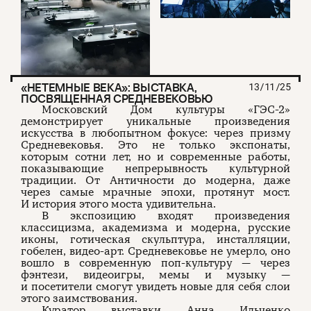
«НЕТЕМНЫЕ ВЕКА»: ВЫСТАВКА,
13/11/25
ПОСВЯЩЕННАЯ СРЕДНЕВЕКОВЬЮ
Московский Дом культуры «ГЭС-2»
демонстрирует уникальные произведения
искусства в любопытном фокусе: через призму
Средневековья. Это не только экспонаты,
которым сотни лет, но и современные работы,
показывающие непрерывность культурной
традиции. От Античности до модерна, даже
через самые мрачные эпохи, протянут мост.
И история этого моста удивительна.
В экспозицию входят произведения
классицизма, академизма и модерна, русские
иконы, готическая скульптура, инсталляции,
гобелен, видео-арт. Средневековье не умерло, оно
вошло в современную поп-культуру — через
фэнтези, видеоигры, мемы и музыку —
и посетители смогут увидеть новые для себя слои
этого заимствования.
Куратор выставки Анна Ильченко