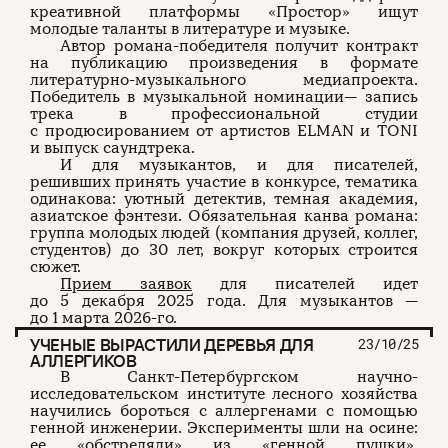
креативной платформы «Простор» ищут
молодые таланты в литературе и музыке.
Автор романа-победителя получит контракт
на публикацию произведения в формате
литературно-музыкального медиапроекта.
Победитель в музыкальной номинации— запись
трека в профессиональной студии
с продюсированием от артистов ELMAN и TONI
и выпуск саундтрека.
И для музыкантов, и для писателей,
решивших принять участие в конкурсе, тематика
одинакова: уютный детектив, темная академия,
азиатское фэнтези. Обязательная канва романа:
группа молодых людей (компания друзей, коллег,
студентов) до 30 лет, вокруг которых строится
сюжет.
Прием заявок
для писателей идет
до 5 декабря 2025 года. Для музыкантов —
до 1 марта 2026-го.
УЧЕНЫЕ ВЫРАСТИЛИ ДЕРЕВЬЯ ДЛЯ
23/10/25
АЛЛЕРГИКОВ
В Санкт-Петербургском научно-
исследовательском институте лесного хозяйства
научились бороться с аллергенами с помощью
генной инженерии. Эксперименты шли на осине:
ее «обстреляли» из «генной пушки»,