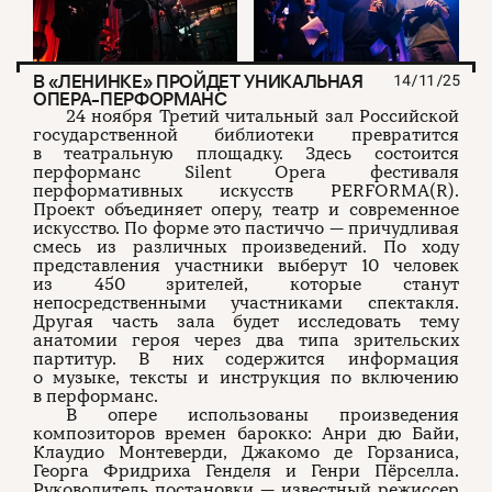
В «ЛЕНИНКЕ» ПРОЙДЕТ УНИКАЛЬНАЯ
14/11/25
ОПЕРА-ПЕРФОРМАНС
24 ноября Третий читальный зал Российской
государственной библиотеки превратится
в театральную площадку. Здесь состоится
перформанс Silent Opera фестиваля
перформативных искусств PERFORMA(R).
Проект объединяет оперу, театр и современное
искусство. По форме это пастиччо — причудливая
смесь из различных произведений. По ходу
представления участники выберут 10 человек
из 450 зрителей, которые станут
непосредственными участниками спектакля.
Другая часть зала будет исследовать тему
анатомии героя через два типа зрительских
партитур. В них содержится информация
о музыке, тексты и инструкция по включению
в перформанс.
В опере использованы произведения
композиторов времен барокко: Анри дю Байи,
Клаудио Монтеверди, Джакомо де Горзаниса,
Георга Фридриха Генделя и Генри Пёрселла.
Руководитель постановки — известный режиссер