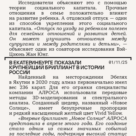
Исследователи объясняют это с помощью
теории социального капитала. Прочные
отношения в семье положительно влияют
на развитие ребенка. А отцовский отпуск — один
из способов укрепления этого социального
капитала.
«Отпуск по уходу за ребенком полезен
для семейных отношений и развития детей.
Он может улучшить отношения между
супругами и между родителями и детьми»
, —
объясняет один из соавторов исследования Вэй-
Цзюнь Жан Юнг.
В ЕКАТЕРИНБУРГЕ ПОКАЗАЛИ
01/11/25
КРУПНЕЙШИЙ БРИЛЛИАНТ В ИСТОРИИ
РОССИИ
Найденный на месторождении Эбелях
в Якутии в 2020 году, алмаз первоначально имел
вес 236 карат. Для его огранки специалисты
компании АЛРОСА использовали передовые
методы 3D-моделирования и спектрального
анализа. Созданный шедевр, названный «Новое
Солнце», имеет безупречные пропорции
и редкий насыщенный желтый цвет Vivid Yellow.
«Впервые бриллиант „Новое Солнце
“
АЛРОСА
представила в апреле этого года. Его создание
стало одним из самых значимых событий
за последние годы, подчеркнув высокий статус