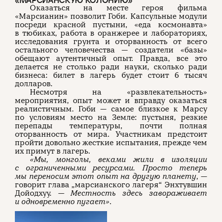
«МАРСИАНСКУЮ КОЛОНИЮ»
Оказаться на месте героя фильма
«Марсианин» позволит Гоби. Капсульные модули
посреди красной пустыни, «еда космонавта»
в тюбиках, работа в оранжерее и лабораториях,
исследования грунта и оторванность от всего
остального человечества — создатели «базы»
обещают аутентичный опыт. Правда, все это
делается не столько ради науки, сколько ради
бизнеса: билет в лагерь будет стоит 6 тысяч
долларов.
Несмотря на «развлекательность»
мероприятия, опыт может и вправду оказаться
реалистичным. Гоби — самое близкое к Марсу
по условиям место на Земле: пустыня, резкие
перепады температуры, почти полная
оторванность от мира. Участникам предстоит
пройти довольно жесткие испытания, прежде чем
их примут в лагерь.
«Мы, монголы, веками жили в изоляции
с ограниченными ресурсами. Просто теперь
мы переносим этот опыт на другую планету
, —
говорит глава „марсианского лагеря“ Энхтувшин
Дойодхуу. —
Местность здесь завораживает
и одновременно пугает»
.