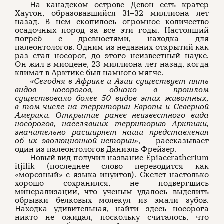
На канадском острове Девон есть кратер
Хаутон, образовавшийся 31–32 миллиона лет
назад. В нем скопилось огромное количество
осадочных пород за все эти годы. Настоящий
погреб с древностями, находка для
палеонтологов. Одним из недавних открытий как
раз стал носорог, до этого неизвестный науке.
Он жил в миоцене, 23 миллиона лет назад, когда
климат в Арктике был намного мягче.
«Сегодня в Африке и Азии существует пять
видов носорогов, однако в прошлом
существовало более 50 видов этих животных,
в том числе на территории Европы и Северной
Америки. Открытие ранее неизвестного вида
носорогов, населявших территорию Арктики,
значительно расширяет наши представления
об их эволюционной истории»
, — рассказывает
один из палеонтологов Даниэль Фрейзер.
Новый вид получил название Epiaceratherium
itjilik (последнее слово переводится как
«морозный» с языка инуитов). Скелет настолько
хорошо сохранился, не подвергшись
минерализации, что ученым удалось выделить
обрывки белковых молекул из эмали зубов.
Находка удивительная, найти здесь носорога
никто не ожидал, поскольку считалось, что