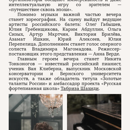
интеллектуальную игру со зрителем —
«путешествие сквозь эпохи».
Помимо музыки важной частью вечера
станет хореография. На сцену выйдут ведущие
артисты российского балета: Олег Габышев,
Юлия Гребенщикова, Карим Абдуллин, Ольга
Сизых, Артур Мкртчян, Виктория Брилёва,
Азамат Ишкин, Юрий Алексеев, Юлия
Перепелица. Дополнением станет голос оперного
солиста Владимира Магомадова. Режиссер-
постановщик этого представления — Анна Верде.
Главным героем вечера станет Никита
Тонконогов — известный российский пианист,
ученик Ван Клиберна, выпускник Московской
консерватории и Бернского университета
искусств, а также обладатель титула «Золотые
таланты России» и амбассадор проекта «Русская
фортепианная школа»
Табриза Шахиди
.