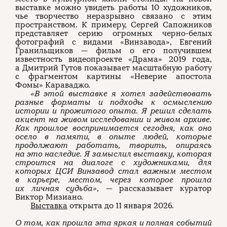
выставке можно увидеть работы 10 художников,
чье творчество неразрывно связано с этим
пространством. К примеру, Сергей Сапожников
представляет серию огромных черно-белых
фотографий с видами «Винзавода», Евгений
Гранильщиков — фильм о его получившем
известность видеопроекте «Драма» 2019 года,
а Дмитрий Гутов показывает масштабную работу
с фрагментом картины «Неверие апостола
Фомы» Караваджо.
«В этой выставке я хотел задействовать
разные форматы и подходы к осмыслению
истории и прожитого опыта. Я решил сделать
акцент на живом исследовании и живом архиве.
Как прошлое воспринимается сегодня, как оно
осело в памяти, в опыте людей, которые
продолжают работать, творить, опираясь
на это наследие. Я замыслил выставку, которая
строится на диалоге с художниками, для
которых ЦСИ Винзавод
стал важным местом
в карьере, местом, через которое прошла
их личная судьба»
, — рассказывает куратор
Виктор Мизиано.
Выставка
открыта до 11 января 2026.
О том, как прошла эта яркая и полная событий