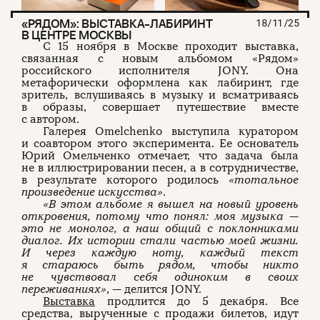
«РЯДОМ»: ВЫСТАВКА-ЛАБИРИНТ
18/11/25
В ЦЕНТРЕ МОСКВЫ
С 15 ноября в Москве проходит выставка,
связанная с новым альбомом «Рядом»
российского исполнителя JONY. Она
метафорически оформлена как лабиринт, где
зритель, вслушиваясь в музыку и всматриваясь
в образы, совершает путешествие вместе
с автором.
Галерея Omelchenko выступила куратором
и соавтором этого эксперимента. Ее основатель
Юрий Омельченко отмечает, что задача была
не в иллюстрировании песен, а в сотрудничестве,
в результате которого родилось
«тотальное
произведение искусства»
.
«В этом альбоме я вышел на новый уровень
откровения, потому что понял: моя музыка —
это не монолог, а наш общий с поклонниками
диалог. Их истории стали частью моей жизни.
И через каждую ноту, каждый текст
я стараюсь быть рядом, чтобы никто
не чувствовал себя одиноким в своих
переживаниях»
, — делится JONY.
Выставка
продлится до 5 декабря. Все
средства, вырученные с продажи билетов, идут