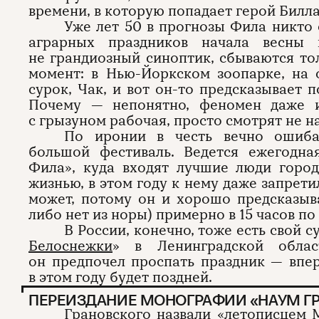
времени, в которую попадает герой Билл
Уже лет 50 в прогнозы Фила никто 
аграрных праздников начала весны
не грандиозный синоптик, сбываются тол
момент: в Нью-Йоркском зоопарке, на 
сурок, Чак, и вот он-то предсказывает 
Почему — непонятно, феномен даже и
с грызуном рабочая, просто смотрят не на
По иронии в честь вечно ошиба
большой фестиваль. Ведется ежегодн
Фила», куда входят лучшие люди горо
жизнью, в этом году к нему даже запрет
может, потому он и хорошо предсказыва
либо нет из норы) примерно в 15 часов п
В России, конечно, тоже есть свой 
Белоснежки
» в Ленинградской облас
он предпочел проспать праздник — вперв
в этом году будет поздней.
ПЕРЕИЗДАНИЕ МОНОГРАФИИ «НАУМ ГР
Грановского назвали «летописцем 