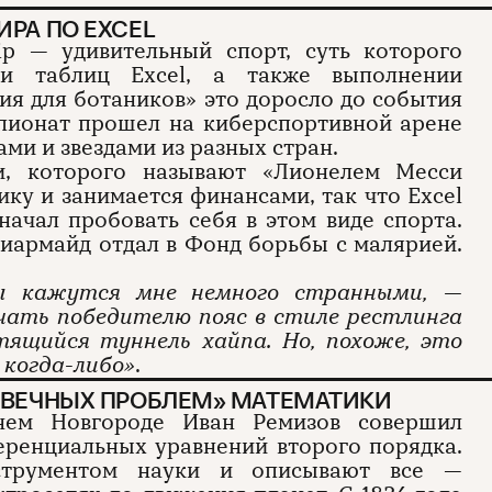
РА ПО EXCEL
ip — удивительный спорт, суть которого
ии таблиц Excel, а также выполнении
ния для ботаников» это доросло до события
пионат прошел на киберспортивной арене
ами и звездами из разных стран.
и, которого называют «Лионелем Месси
ику и занимается финансами, так что Excel
 начал пробовать себя в этом виде спорта.
Диармайд отдал в Фонд борьбы с малярией.
ы кажутся мне немного странными, —
чать победителю пояс в стиле рестлинга
тящийся туннель хайпа. Но, похоже, это
 когда-либо»
.
 «ВЕЧНЫХ ПРОБЛЕМ» МАТЕМАТИКИ
м Новгороде Иван Ремизов совершил
ренциальных уравнений второго порядка.
струментом науки и описывают все —