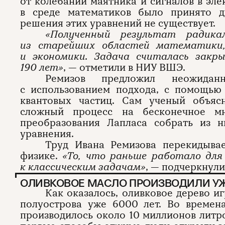
от колебаний маятника и сигналов в эле
в среде математиков было принято д
решения этих уравнений не существует.
«Полученный результат радик
из старейших областей математики
и экономики. Задача считалась закр
190 лет»
, — отметили в НИУ ВШЭ.
Ремизов предложил неожида
с использованием подхода, с помощью
квантовых частиц. Сам ученый объясн
сложный процесс на бесконечное м
преобразования Лапласа собрать из 
уравнения.
Труд Ивана Ремизова перекидыва
физике.
«То, что раньше работало для
к классическим задачам»
, — подчеркнули
ОЛИВКОВОЕ МАСЛО ПРОИЗВОДИЛИ УЖ
Как оказалось, оливковое дерево и
полуострова уже 6000 лет. Во времен
производилось около 10 миллионов литро