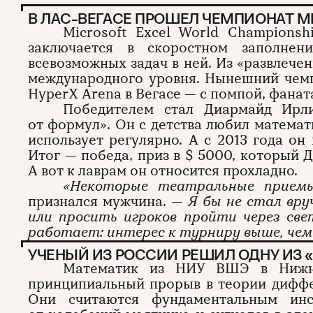
В ЛАС-ВЕГАСЕ ПРОШЕЛ ЧЕМПИОНАТ МИ
Microsoft Excel World Championsh
заключается в скоростном заполнен
всевозможных задач в ней. Из «развлече
международного уровня. Нынешний чем
HyperX Arena в Вегасе — с помпой, фанат
Победителем стал Диармайд Ирл
от формул». Он с детства любил математ
использует регулярно. А с 2013 года он
Итог — победа, приз в $ 5000, который 
А вот к лаврам он относится прохладно.
«Некоторые театральные прием
признался мужчина.
— Я бы не стал вру
или просить игроков пройти через све
работает: интерес к турниру выше, чем
УЧЕНЫЙ ИЗ РОССИИ РЕШИЛ ОДНУ ИЗ
Математик из НИУ ВШЭ в Нижне
принципиальный прорыв в теории диффе
Они считаются фундаментальным ин