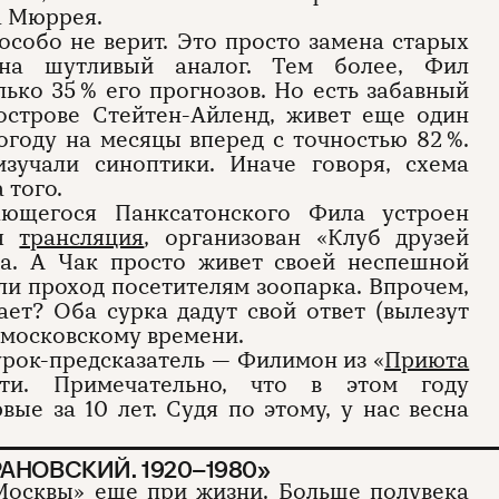
а Мюррея.
особо не верит. Это просто замена старых
 на шутливый аналог. Тем более, Фил
ько 35 % его прогнозов. Но есть забавный
острове Стейтен-Айленд, живет еще один
погоду на месяцы вперед с точностью 82 %.
зучали синоптики. Иначе говоря, схема
 того.
ющегося Панксатонского Фила устроен
ая
трансляция
, организован «Клуб друзей
да. А Чак просто живет своей неспешной
или проход посетителям зоопарка. Впрочем,
ет? Оба сурка дадут свой ответ (вылезут
о московскому времени.
сурок-предсказатель — Филимон из «
Приюта
ти. Примечательно, что в этом году
ые за 10 лет. Судя по этому, у нас весна
АНОВСКИЙ. 1920–1980»
Москвы» еще при жизни. Больше полувека