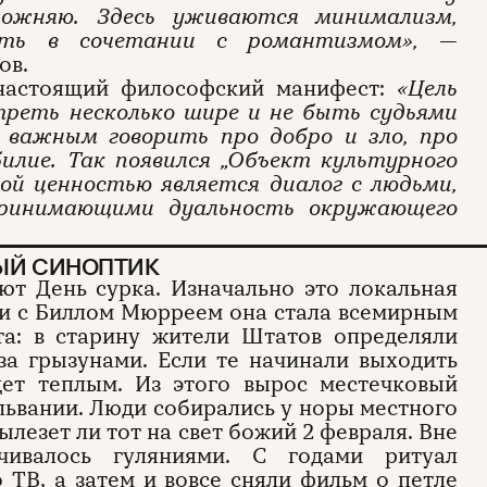
сложняю. Здесь уживаются минимализм,
сть в сочетании с романтизмом»,
—
ов.
 настоящий философский манифест:
«Цель
треть несколько шире и не быть судьями
 важным говорить про добро и зло, про
билие. Так появился „Объект культурного
ной ценностью является диалог с людьми,
принимающими дуальность окружающего
НЫЙ СИНОПТИК
т День сурка. Изначально это локальная
ии с Биллом Мюрреем она стала всемирным
та: в старину жители Штатов определяли
за грызунами. Если те начинали выходить
дет теплым. Из этого вырос местечковый
львании. Люди собирались у норы местного
ылезет ли тот на свет божий 2 февраля. Вне
нчивалось гуляниями. С годами ритуал
о ТВ, а затем и вовсе сняли фильм о петле