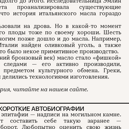
долго до этого. Исследовательница Эмлин
та проанализировала существующие
 что история итальянского масла гораздо
ьзовали на дрова. Но в какой-то момент
его плоды тоже по своему хороши. Шесть
многим позже дошло и до масла. Например,
талии найден оливковый уголь, а также
 это было некое примитивное производство.
нний бронзовый век) масло стало «фишкой»
 следами — его активно производили,
 предметом культурного обмена. Греки,
 делились технологиями изготовления.
ария, читайте на нашем сайте.
 КОРОТКИЕ АВТОБИОГРАФИИ
эпитафии — надписи на могильном камне.
ют составить себе такую заранее —
оборот. Любопытно оценить свою жизнь