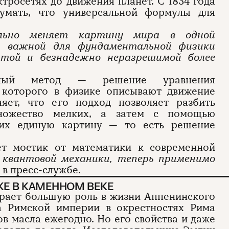
ктросетях до движения планет. С 1834 года
умать, что универсальной формулы для
ально меняет картину мира в одной
, важной для фундаментальной физики
ытой и безнадежно неразрешимой более
нный метод — решение уравнения
 которого в физике описывают движение
яет, что его подход позволяет разбить
ножество мелких, а затем с помощью
них единую картину — то есть решение
ет мостик от математики к современной
 квантовой механики, теперь применимо
 в пресс-службе.
Е В КАМЕННОМ ВЕКЕ
грает большую роль в жизни Аппенинского
а Римской империи в окрестностях Рима
в масла ежегодно. Но его свойства и даже