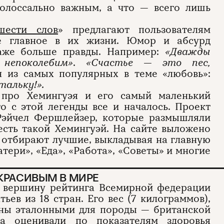
колоссально важным, а что — всего лишь
ести слов
» предлагают пользователям
ое главное в их жизни. Юмор и абсурд
даже больше правды. Например:
«Дважды
непоколебим»
.
«Счастье — это пес,
н из самых популярных в теме «любовь»:
тальку!».
 про Хемингуэя и его самый маленький
то с этой легенды все и началось. Проект
Рэйчел Фершлейзер, которые размышляли
есть такой Хемингуэй. На сайте выложено
 отбирают лучшие, выкладывая на главную
тери», «Еда», «Работа», «Советы» и многие
 КРАСИВЫМ В МИРЕ
а вершину рейтинга Всемирной федерации
ев из 18 стран. Его вес (7 килограммов),
аны эталонными для породы — британской
са оценивали по показателям здоровья