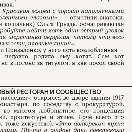
ивая.
. Красивая голова с хорошо наполненными
колепными глазами»
, — отметили знатоки.
и кошачьих) Ольга Груздь, осматривавшая
робуйте найти хоть один острый уголок
ая шерстинка округлая, потому что весь
ягкости, плавные линии»
.
и Приваленко, у него есть возлюбленная —
я недавно родила ему котят. Сам кот
не в погоне за титулом, а как посол своей
НОВЫЙ РЕСТОРАН И СООБЩЕСТВО
наследия», открылся во дворе здания 1917
онастыря, по соседству с прокуратурой,
 во многом любопытное, его концепция
и, архитектуре и этике. Ярче всего это
, тоже искусство).
«Это авторская кухня
усами. Где-то я отдаю дань советскому