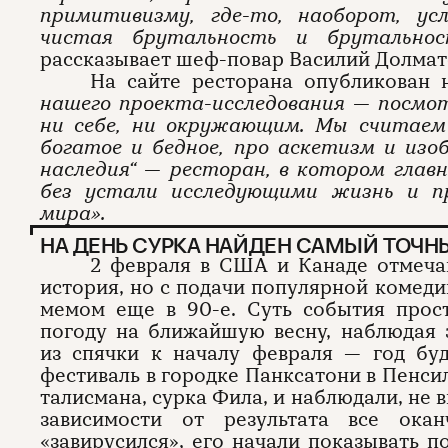
примитивизму, где-то, наоборот, у
чистая брутальность и брутально
рассказывает шеф-повар Василий Долмат
На сайте ресторана опубликован
нашего проекта-исследования — посмо
ни себе, ни окружающим. Мы считаем
богатое и бедное, про аскетизм и изо
наследия“ — ресторан, в котором глав
без устали исследующими жизнь и 
мира».
НА ДЕНЬ СУРКА НАЙДЕН САМЫЙ ТОЧ
2 февраля в США и Канаде отмечаю
история, но с подачи популярной комед
мемом еще в 90-е. Суть события прос
погоду на ближайшую весну, наблюдая 
из спячки к началу февраля — год бу
фестиваль в городке Панксатони в Пенси
талисмана, сурка Фила, и наблюдали, не в
зависимости от результата все ока
«завирусился», его начали показывать п