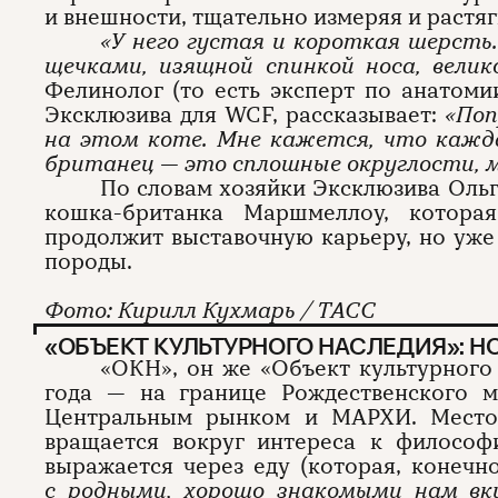
и внешности, тщательно измеряя и растяг
«У него густая и короткая шерсть
щечками, изящной спинкой носа, вели
Фелинолог (то есть эксперт по анатоми
Эксклюзива для WCF, рассказывает:
«Поп
на этом коте. Мне кажется, что кажд
британец — это сплошные округлости, м
По словам хозяйки Эксклюзива Ольг
кошка-британка Маршмеллоу, котора
продолжит выставочную карьеру, но уже 
породы.
Фото: Кирилл Кухмарь / ТАСС
«ОБЪЕКТ КУЛЬТУРНОГО НАСЛЕДИЯ»: 
«ОКН», он же «Объект культурного 
года — на границе Рождественского м
Центральным рынком и МАРХИ. Место
вращается вокруг интереса к философи
выражается через еду (которая, конечно
с родными, хорошо знакомыми нам вк