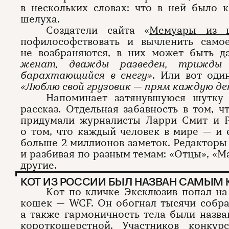
в нескольких словах: что в ней было 
шелуха.
Создатели сайта «
Мемуары из ш
пофилософствовать и вычленить сам
не возбраняются, в них может быть 
женат, дважды разведен, трижды 
барахтающийся в снегу»
. Или вот оди
«Люблю свой грузовик — прям каждую де
Напоминает затянувшуюся шутку
рассказ. Отдельная забавность в том, ч
придумали журналисты Ларри Смит и 
о том, что каждый человек в мире — и 
больше 2 миллионов заметок. Редакторы
и разбивая по разным темам: «Отцы», «Ма
другие.
КОТ ИЗ РОССИИ БЫЛ НАЗВАН САМЫМ
Кот по кличке Эксклюзив попал н
кошек — WCF. Он обогнал тысячи собрать
а также гармоничность тела были назв
короткошерстной. Участников конкур