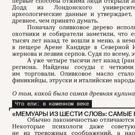
первые способы отжима люди открыли за
Додд из Лондонского университе
археологические данные и утверждает,
древнее, чем принято думать.
Поначалу оливковое дерево испол
охотники и собиратели заметили, что 
тысяч лет назад те вошли в меню, а не
в пещере Арене Кандиде в Северной И
жернова и лезвия серпов. Судя по всему,
А уже четыре тысячи лет назад (ра
региона. Найдены сосуды с четкими
им торговали. Оливковое масло стало
финикийцы, этруски и италийские народы
О том, какой была самая древняя кулин
Что ели: в каменном веке
«МЕМУАРЫ ИЗ ШЕСТИ СЛОВ»: САМЫЕ
Обычно лаконичностью отличаются 
Некоторые психологи даже совету
не из тревожных соображений, а на