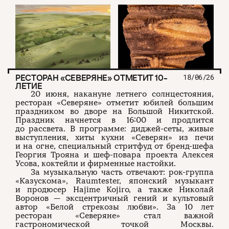
РЕСТОРАН «СЕВЕРЯНЕ» ОТМЕТИТ 10-
18/06/26
ЛЕТИЕ
20 июня, накануне летнего солнцестояния,
ресторан «Северяне» отметит юбилей большим
праздником во дворе на Большой Никитской.
Праздник начнется в 16:00 и продлится
до рассвета. В программе: диджей-сеты, живые
выступления, хиты кухни «Северян» из печи
и на огне, специальный стритфуд от бренд-шефа
Георгия Трояна и шеф-повара проекта Алексея
Усова, коктейли и фирменные настойки.
За музыкальную часть отвечают: рок-группа
«Казускома», Raumtester, японский музыкант
и продюсер Hajime Kojiro, а также Николай
Воронов — эксцентричный гений и культовый
автор «Белой стрекозы любви». За 10 лет
ресторан «Северяне» стал важной
гастрономической точкой Москвы.