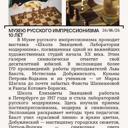
МУЗЕЮ РУССКОГО ИМПРЕССИОНИЗМА
26/06/26
10 ЛЕТ
В Музее русского импрессионизма проходит
выставка «Школа Званцевой. Лаборатория
модернизма», посвященная одной из важнейших
художественных студий начала XX века. Этим
галерея символически отметит свой
десятилетний юбилей. В экспозиции более
170 произведений: работы преподавателей Льва
Бакста, Мстислава Добужинского, Кузьмы
Петрова-Водкина и их учеников — от Марка
Шагала до почти забытых Фавсты Шихмановой
и Раисы Котович-Борисяк.
Школа Елизаветы Званцевой работала
в Петербурге до 1917 года и стала лабораторией
русского модернизма. Здесь изучали приемы
постимпрессионизма, модерна и символизма.
Экспозиция раскрывает методы трех педагогов:
Бакст учил «красивой линии» и ярким цветам,
Добужинский — мистицизму городских сюжетов,
Петров-Водкин — символике цвета