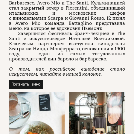
Barbaresco, Avero Mio и The Santi. Кульминацией
стал закрытый вечер в Fiorentini, объединивший
итальянских и московских шефов
с винодельнями Scarpa и Giovanni Rosso. 12 июня
в Avero Mio команда Battaglino представила
меню, на которое ее вдохновил Пьемонт.
Завершился фестиваль бранч-лекцией в The
Santi с искусствоведом Натальей Востриковой.
Ключевым партнером выступила винодельня
Scarpa из Ницца-Монферрато, основанная в 1900
году, — один из самых титулованных
производителей вин бароло и барбареско.
О том, как российское виноделие стало
искусством, читайте в нашей колонке.
Признать вино