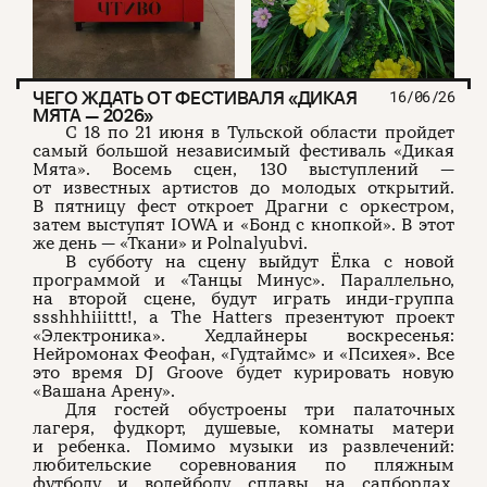
ЧЕГО ЖДАТЬ ОТ ФЕСТИВАЛЯ «ДИКАЯ
16/06/26
МЯТА — 2026»
С 18 по 21 июня в Тульской области пройдет
самый большой независимый фестиваль «Дикая
Мята». Восемь сцен, 130 выступлений —
от известных артистов до молодых открытий.
В пятницу фест откроет Драгни с оркестром,
затем выступят IOWA и «Бонд с кнопкой». В этот
же день — «Ткани» и Polnalyubvi.
В субботу на сцену выйдут Ёлка с новой
программой и «Танцы Минус». Параллельно,
на второй сцене, будут играть инди-группа
ssshhhiiittt!, а The Hatters презентуют проект
«Электроника». Хедлайнеры воскресенья:
Нейромонах Феофан, «Гудтаймс» и «Психея». Все
это время DJ Groove будет курировать новую
«Вашана Арену».
Для гостей обустроены три палаточных
лагеря, фудкорт, душевые, комнаты матери
и ребенка. Помимо музыки из развлечений:
любительские соревнования по пляжным
футболу и волейболу, сплавы на сапбордах,