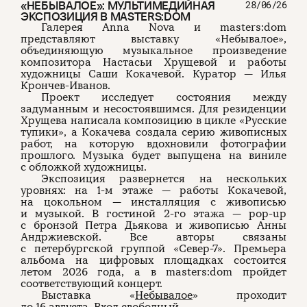
«НЕБЫВАЛОЕ»: МУЛЬТИМЕДИЙНАЯ
28/06/26
ЭКСПОЗИЦИЯ В MASTERS:DOM
Галерея Anna Nova и masters:dom
представляют выставку «Небывалое»,
объединяющую музыкальное произведение
композитора Настасьи Хрущевой и работы
художницы Саши Кокачевой. Куратор — Илья
Крончев-Иванов.
Проект исследует состояния между
задуманным и несостоявшимся. Для резиденции
Хрущева написала композицию в цикле «Русские
тупики», а Кокачева создала серию живописных
работ, на которую вдохновили фотографии
прошлого. Музыка будет выпущена на виниле
с обложкой художницы.
Экспозиция развернется на нескольких
уровнях: на 1-м этаже — работы Кокачевой,
на цокольном — инсталляция с живописью
и музыкой. В гостиной 2-го этажа — pop-up
с бронзой Петра Дьякова и живописью Анны
Андржиевской. Все авторы связаны
с петербургской группой «Север-7». Премьера
альбома на цифровых площадках состоится
летом 2026 года, а в masters:dom пройдет
соответствующий концерт.
Выставка «
Небывалое
» проходит
до 16 августа. Вход свободный.