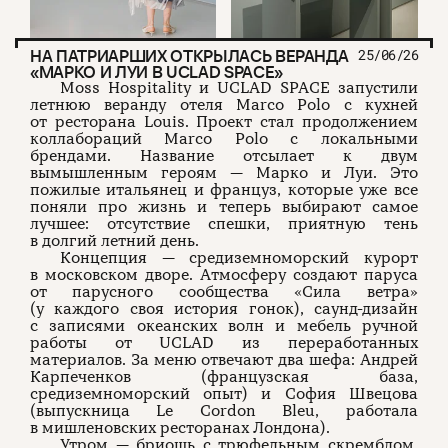
НА ПАТРИАРШИХ ОТКРЫЛАСЬ ВЕРАНДА
25/06/26
«МАРКО И ЛУИ В UCLAD SPACE»
Moss Hospitality и UCLAD SPACE запустили
летнюю веранду отеля Marco Polo с кухней
от ресторана Louis. Проект стал продолжением
коллабораций Marco Polo с локальными
брендами. Название отсылает к двум
вымышленным героям — Марко и Луи. Это
пожилые итальянец и француз, которые уже все
поняли про жизнь и теперь выбирают самое
лучшее: отсутствие спешки, приятную тень
в долгий летний день.
Концепция — средиземноморский курорт
в московском дворе. Атмосферу создают паруса
от парусного сообщества «Сила ветра»
(у каждого своя история гонок), саунд-дизайн
с записями океанских волн и мебель ручной
работы от UCLAD из переработанных
материалов. За меню отвечают два шефа: Андрей
Карпеченков (французская база,
средиземноморский опыт) и София Швецова
(выпускница Le Cordon Bleu, работала
в мишленовских ресторанах Лондона).
Утром — бриошь с трюфельным скремблом,