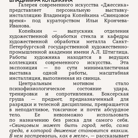
ВЛАДИМИРА КОПЕЙКИНА
Галерея современного искусства «Джессика»
представляет персональную выставку-
инсталляцию Владимира Копейкина «Свинцовое
время» под кураторством Ильи Крончева-
Иванова.
Копейкин — выпускник отделения
художественной обработки стекла и кафедры
художественной обработки металла Санкт-
Петербургской государственной художественно-
промышленной академии имени А. Л. Штиглица.
Работы художника находятся в ведущих
коллекциях современного искусства. Эта
экспозиция — по сути минималистичная
выставка одной работы, масштабная
инсталляция, выполненная из свинца.
Центральным мотивом стало
психофизиологическое состояние удара,
тренировки и сопротивления. Боксерская
груша — предмет, предназначенный для
разрядки и телесной дисциплины, превращается
в неподатливое, токсичное и почти абсурдное
тело. Ее невозможно использовать
по назначению без риска для самого себя.
«Свинцовым может быть город, небо, сама
среда, в которой движение становится вязким.
В нем застреваешь, как в желе»
, — рассказывает