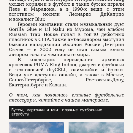
уходит корнями в футбол: в таких бутсах играли
Пеле и Марадона, а в 1990‑х вещи с этим
логотипом носили Леонардо ДиКаприо
и вокалист Blur.
Героями кампании стали музыкальный дуэт
Gorilla Glue и Lil Naku из Мурома, чей альбом
Russian Trap House попал в топ‑10 дебютных
пластинок в США. Также амбассадором выступил
бывший нападающий сборной России Дмитрий
Сычев — в 2002 году он стал самым юным
автором гола на чемпионате мира.
В коллекции: переиздание архивных
кроссовок PUMA King Indoor, джерси и футболки
с технологией dryCELL, олимпийки и брюки.
Вещи уже доступны онлайн, а также в Москве,
Санкт‑Петербурге, Ростове‑на‑Дону,
Екатеринбурге и Казани.
О том, как появились главные футбольные
аксессуары, читайте в нашем материале.
Бутсы, карточки и мяч: главные футбольные
атрибуты