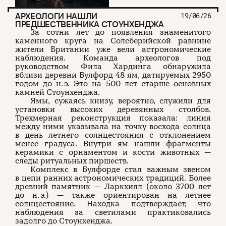
АРХЕОЛОГИ НАШЛИ
19/06/26
ПРЕДШЕСТВЕННИКА СТОУНХЕНДЖА
За сотни лет до появления знаменитого
каменного круга на Солсберийской равнине
жители Британии уже вели астрономические
наблюдения. Команда археологов под
руководством Фила Хардинга обнаружила
вблизи деревни Булфорд 48 ям, датируемых 2950
годом до н. э. Это на 500 лет старше основных
камней Стоунхенджа.
Ямы, сужаясь книзу, вероятно, служили для
установки высоких деревянных столбов.
Трехмерная реконструкция показала: линия
между ними указывала на точку восхода солнца
в день летнего солнцестояния с отклонением
менее градуса. Внутри ям нашли фрагменты
керамики с орнаментом и кости животных —
следы ритуальных пиршеств.
Комплекс в Булфорде стал важным звеном
в цепи ранних астрономических традиций. Более
древний памятник — Ларкхилл (около 3700 лет
до н. э.) — также ориентирован на летнее
солнцестояние. Находка подтверждает, что
наблюдения за светилами практиковались
задолго до Стоунхенджа.