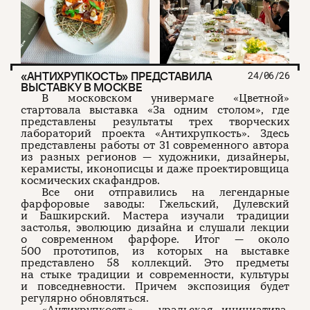
«АНТИХРУПКОСТЬ» ПРЕДСТАВИЛА
24/06/26
ВЫСТАВКУ В МОСКВЕ
В московском универмаге «Цветной»
стартовала выставка «За одним столом», где
представлены результаты трех творческих
лабораторий проекта «Антихрупкость». Здесь
представлены работы от 31 современного автора
из разных регионов — художники, дизайнеры,
керамисты, иконописцы и даже проектировщица
космических скафандров.
Все они отправились на легендарные
фарфоровые заводы: Гжельский, Дулевский
и Башкирский. Мастера изучали традиции
застолья, эволюцию дизайна и слушали лекции
о современном фарфоре. Итог — около
500 прототипов, из которых на выставке
представлено 58 коллекций. Это предметы
на стыке традиции и современности, культуры
и повседневности. Причем экспозиция будет
регулярно обновляться.
«Антихрупкость» — уральская инициатива,