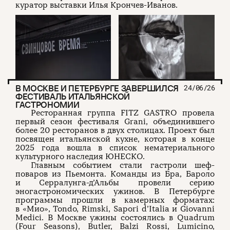
куратор выставки Илья Крончев-Иванов.
В МОСКВЕ И ПЕТЕРБУРГЕ ЗАВЕРШИЛСЯ
24/06/26
ФЕСТИВАЛЬ ИТАЛЬЯНСКОЙ
ГАСТРОНОМИИ
Ресторанная группа FITZ GASTRO провела
первый сезон фестиваля Grani, объединившего
более 20 ресторанов в двух столицах. Проект был
посвящен итальянской кухне, которая в конце
2025 года вошла в список нематериального
культурного наследия ЮНЕСКО.
Главным событием стали гастроли шеф-
поваров из Пьемонта. Команды из Бра, Бароло
и Серралунга-д’Альбы провели серию
эногастрономических ужинов. В Петербурге
программы прошли в камерных форматах:
в «Мио», Tondo, Rimski, Sapori d’Italia и Giovanni
Medici. В Москве ужины состоялись в Quadrum
(Four Seasons), Butler, Balzi Rossi, Lumicino,