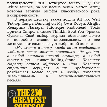
популярности R&B. Четвертое место — у The
White Stripes, за их песню Seven Nation Army,
которая вернула риффы классического рока
в современность.
В первую десятку также вошли All Too Well
Тейлор Свифт, Dancing on My Own Robyn, Alright
Кендрика Ламара, Idioteque Radiohead, Toxic
Бритни Спирс, а также Thinkin Bout You Фрэнка
Оушена. Свой выбор журнал объясняет долго
и подробно, словно оправдываясь, но все
же неукоснительно следует выбранной логике:
«Мы живем в эпоху, когда ваша следующая
любимая песня может появиться где угодно,
в любой стилистической палитре, в любой
точке мира,
— пишет Rolling Stone. —
Появился
Napster; затем MySpace и iPod. Появился
стриминг; вернулся винил. Продолжают
рождаться новые звуки, и воздух наполнен
эклектичными и экспериментальными
песнями»
.