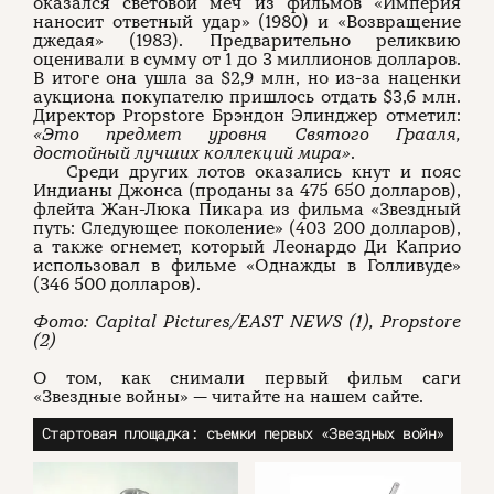
оказался световой меч из фильмов «Империя
наносит ответный удар» (1980) и «Возвращение
джедая» (1983). Предварительно реликвию
оценивали в сумму от 1 до 3 миллионов долларов.
В итоге она ушла за $2,9 млн, но из-за наценки
аукциона покупателю пришлось отдать $3,6 млн.
Директор Propstore Брэндон Элинджер отметил:
«Это предмет уровня Святого Грааля,
достойный лучших коллекций мира»
.
Среди других лотов оказались кнут и пояс
Индианы Джонса (проданы за 475 650 долларов),
флейта Жан-Люка Пикара из фильма «Звездный
путь: Следующее поколение» (403 200 долларов),
а также огнемет, который Леонардо Ди Каприо
использовал в фильме «Однажды в Голливуде»
(346 500 долларов).
Фото: Capital Pictures/EAST NEWS (1), Propstore
(2)
О том, как снимали первый фильм саги
«Звездные войны» — читайте на нашем сайте.
Стартовая площадка: съемки первых «Звездных войн»