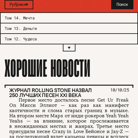
Рубрики
Поиск
Том 14
.
Мечта
Том 13
.
Деньги
Том 12
.
Чудеса
ХОРОШИЕ НОВОСТИ
ЖУРНАЛ ROLLING STONE НАЗВАЛ
10/10/25
250 ЛУЧШИХ ПЕСЕН XXI ВЕКА
Первое место досталось песне Get Ur Freak
On Мисси Эллиот — как раз как манифест
хаотичности и слома старых границ в музыке.
На втором месте Maps от инди-рокеров Yeah Yeah
Yeahs — за влияние, которое прослеживается
в неожиданных местах и жанрах. Третье место
присудили песне Crazy in Love Бейонсе и Jay-Z —
за последующий взлет карьеры певицы и всплеск