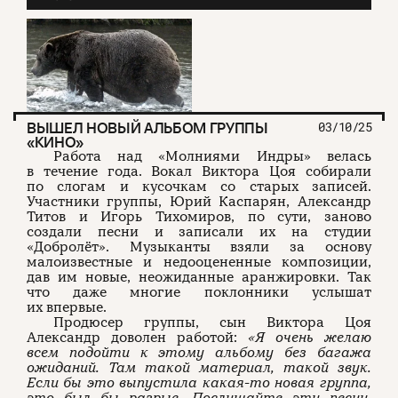
ВЫШЕЛ НОВЫЙ АЛЬБОМ ГРУППЫ
03/10/25
«КИНО»
Работа над «Молниями Индры» велась
в течение года. Вокал Виктора Цоя собирали
по слогам и кусочкам со старых записей.
Участники группы, Юрий Каспарян, Александр
Титов и Игорь Тихомиров, по сути, заново
создали песни и записали их на студии
«Добролёт». Музыканты взяли за основу
малоизвестные и недооцененные композиции,
дав им новые, неожиданные аранжировки. Так
что даже многие поклонники услышат
их впервые.
Продюсер группы, сын Виктора Цоя
Александр доволен работой:
«Я очень желаю
всем подойти к этому альбому без багажа
ожиданий. Там такой материал, такой звук.
Если бы это выпустила какая-то новая группа,
это был бы разрыв. Послушайте эти песни,