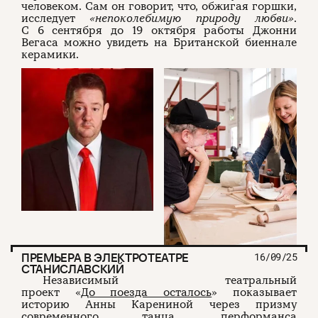
человеком. Сам он говорит, что, обжигая горшки,
исследует
«непоколебимую природу любви»
.
С 6 сентября до 19 октября работы Джонни
О проекте
ЧТИВО ДОМ
Рекламодателям
Команда
YouTube
Вегаса можно увидеть на Британской биеннале
Авторы
Telegram
керамики.
Журнал
VK
Подписаться на журнал
Пользовательское соглашение
Политика конфиденциальности
(c) ЧТИВО 2026. Все права защищены
16+
ПРЕМЬЕРА В ЭЛЕКТРОТЕАТРЕ
16/09/25
Разработка:
Astroshock
СТАНИСЛАВСКИЙ
Независимый театральный
проект «
До поезда осталось
» показывает
историю Анны Карениной через призму
современного танца, перформанса