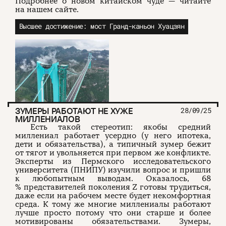
Подробнее о новом китайском чуде — читайте
на нашем сайте.
Высшее достижение: мост Гранд-каньон Хуацзян
ЗУМЕРЫ РАБОТАЮТ НЕ ХУЖЕ
28/09/25
МИЛЛЕНИАЛОВ
Есть такой стереотип: якобы средний
миллениал работает усердно (у него ипотека,
дети и обязательства), а типичный зумер бежит
от тягот и увольняется при первом же конфликте.
Эксперты из Пермского исследовательского
университета (ПНИПУ) изучили вопрос и пришли
к любопытным выводам. Оказалось, 68
% представителей поколения Z готовы трудиться,
даже если на рабочем месте будет некомфортная
среда. К тому же многие миллениалы работают
лучше просто потому что они старше и более
мотивированы обязательствами. Зумеры,