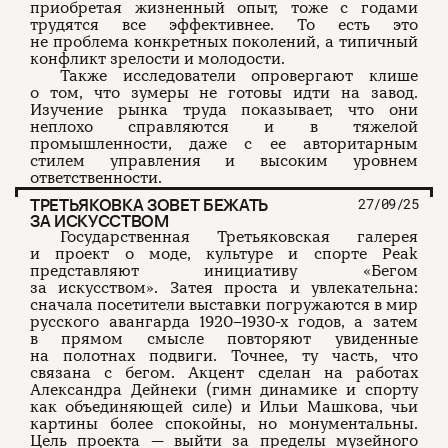
приобретая жизненный опыт, тоже с годами
трудятся все эффективнее. То есть это
не проблема конкретных поколений, а типичный
конфликт зрелости и молодости.
Также исследователи опровергают клише
о том, что зумеры не готовы идти на завод.
Изучение рынка труда показывает, что они
неплохо справляются и в тяжелой
промышленности, даже с ее авторитарным
стилем управления и высоким уровнем
ответственности.
ТРЕТЬЯКОВКА ЗОВЕТ БЕЖАТЬ
27/09/25
ЗА ИСКУССТВОМ
Государственная Третьяковская галерея
и проект о моде, культуре и спорте Peak
представляют инициативу «Бегом
за искусством». Затея проста и увлекательна:
сначала посетители выставки погружаются в мир
русского авангарда 1920–1930-х годов, а затем
в прямом смысле повторяют увиденные
на полотнах подвиги. Точнее, ту часть, что
связана с бегом. Акцент сделан на работах
Александра Дейнеки (гимн динамике и спорту
как объединяющей силе) и Ильи Машкова, чьи
картины более спокойны, но монументальны.
Цель проекта — выйти за пределы музейного