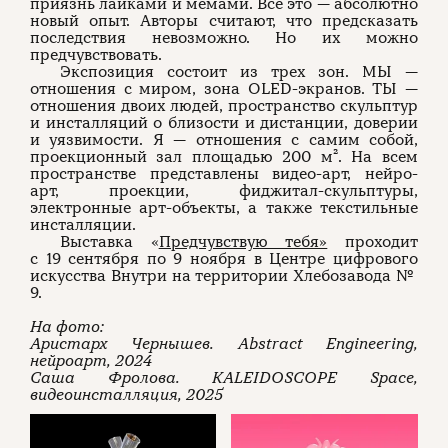
приязнь лайками и мемами. Все это — абсолютно
новый опыт. Авторы считают, что предсказать
последствия невозможно. Но их можно
предчувствовать.
Экспозиция состоит из трех зон. МЫ —
отношения с миром, зона OLED-экранов. ТЫ —
отношения двоих людей, пространство скульптур
и инсталляций о близости и дистанции, доверии
и уязвимости. Я — отношения с самим собой,
проекционный зал площадью 200 м². На всем
пространстве представлены видео-арт, нейро-
арт, проекции, фиджитал-скульптуры,
электронные арт-объекты, а также текстильные
инсталляции.
Выставка «
Предчувствую тебя»
проходит
с 19 сентября по 9 ноября в Центре цифрового
искусства Внутри на территории Хлебозавода №
9.
На фото:
Аристарх Чернышев. Abstract Engineering,
нейроарт, 2024
Саша Фролова. KALEIDOSCOPE Space,
видеоинсталляция, 2025