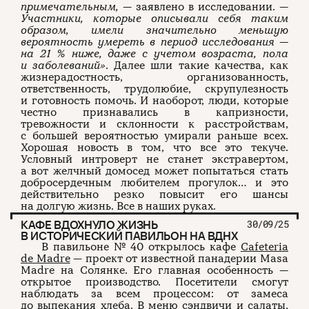
примечательным,
— заявлено в исследовании. —
Участники, которые описывали себя таким
образом, имели значительно меньшую
вероятность умереть в период исследования —
на 21 % ниже, даже с учетом возраста, пола
и заболеваний»
. Далее шли такие качества, как
жизнерадостность, организованность,
ответственность, трудолюбие, скрупулезность
и готовность помочь. И наоборот, люди, которые
честно признавались в капризности,
тревожности и склонности к расстройствам,
с большей вероятностью умирали раньше всех.
Хорошая новость в том, что все это текуче.
Условный интроверт не станет экстравертом,
а вот желчный домосед может попытаться стать
добросердечным любителем прогулок… и это
действительно резко повысит его шансы
на долгую жизнь. Все в наших руках.
КАФЕ ВДОХНУЛО ЖИЗНЬ
30/09/25
В ИСТОРИЧЕСКИЙ ПАВИЛЬОН НА ВДНХ
В павильоне № 40 открылось кафе
Cafeteria
de Madre
— проект от известной панадерии Masa
Madre на Солянке. Его главная особенность —
открытое производство. Посетители смогут
наблюдать за всем процессом: от замеса
до выпекания хлеба. В меню сэндвичи и салаты,