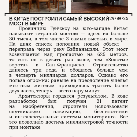
В КИТАЕ ПОСТРОИЛИ САМЫЙ ВЫСОКИЙ
29/09/25
МОСТ В МИРЕ
Провинцию Гуйчжоу на юго-западе Китая
называют «страной мостов» — здесь их больше
30 тысяч, в том числе 3 самых высоких в мире.
На днях список пополнил новый объект —
переправа через реку Бэйпаньцзян. Этот мост
возвышается над пропастью на 625 метров,
то есть он в девять раз выше, чем «Золотые
ворота» в Сан-Франциско. Строительство
длилось три года и обошлось больше чем
в четверть миллиарда долларов. Однако его
польза огромна: раньше на преодоление ущелья
местным жителям приходилось тратить более
двух часов, теперь — всего пару минут.
Архитекторы гордятся результатом. В ходе
разработки был получен 21 патент
на изобретения, строители использовали
спутниковую навигацию, беспилотники
и интеллектуальные системы мониторинга. Все
это позволило достичь миллиметровой точности
при монтаже.