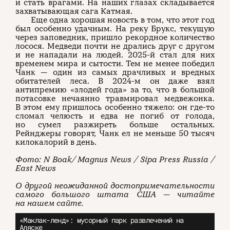
и стать врагами. На наших глазах складывается
захватывающая сага Катмая.
Еще одна хорошая новость в том, что этот год
был особенно удачным. На реку Брукс, текущую
через заповедник, пришло рекордное количество
лосося. Медведи почти не дрались друг с другом
и не нападали на людей. 2025-й стал для них
временем мира и сытости. Тем не менее победил
Чанк — один из самых драчливых и вредных
обитателей леса. В 2024-м он даже взял
антипремию «злодей года» за то, что в большой
потасовке нечаянно травмировал медвежонка.
В этом ему пришлось особенно тяжело: он где-то
сломал челюсть и едва не погиб от голода,
но сумел разжиреть больше остальных.
Рейнджеры говорят, Чанк ел не меньше 50 тысяч
килокалорий в день.
Фото: N Boak/ Magnus News / Sipa Press Russia /
East News
О другой неожиданной достопримечательности
самого большого штата США — читайте
на нашем сайте.
«Маклак-ленд»: мусорный парк развлечений на
Аляске