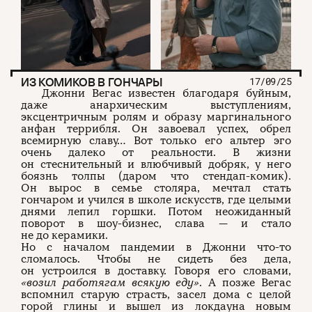
ИЗ КОМИКОВ В ГОНЧАРЫ
17/09/25
Джонни Вегас известен благодаря буйным,
даже анархическим выступлениям,
эксцентричным ролям и образу маргинального
анфан террибля. Он завоевал успех, обрел
всемирную славу… Вот только его альтер эго
очень далеко от реальности. В жизни
он стеснительный и влюбчивый добряк, у него
боязнь толпы (даром что стендап-комик).
Он вырос в семье столяра, мечтал стать
гончаром и учился в школе искусств, где целыми
днями лепил горшки. Потом неожиданный
поворот в шоу-бизнес, слава — и стало
не до керамики.
Но с началом пандемии в Джонни что-то
сломалось. Чтобы не сидеть без дела,
он устроился в доставку. Говоря его словами,
«возил работягам всякую еду»
. А позже Вегас
вспомнил старую страсть, засел дома с целой
горой глины и вышел из локдауна новым