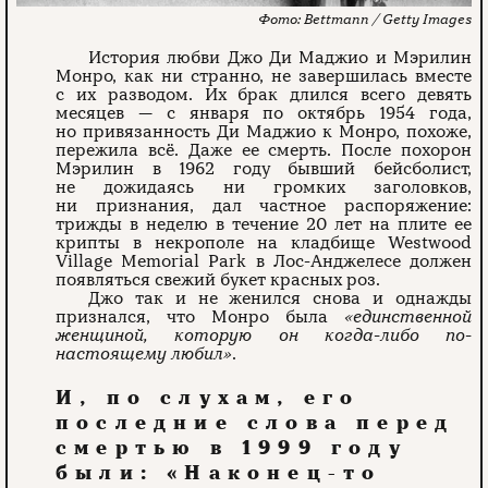
Bettmann / Getty Images
История любви Джо Ди Маджио и Мэрилин
Монро, как ни странно, не завершилась вместе
с их разводом. Их брак длился всего девять
месяцев — с января по октябрь 1954 года,
но привязанность Ди Маджио к Монро, похоже,
пережила всё. Даже ее смерть. После похорон
Мэрилин в 1962 году бывший бейсболист,
не дожидаясь ни громких заголовков,
ни признания, дал частное распоряжение:
трижды в неделю в течение 20 лет на плите ее
крипты в некрополе на кладбище Westwood
Village Memorial Park в Лос-Анджелесе должен
появляться свежий букет красных роз.
Джо так и не женился снова и однажды
признался, что Монро была
«единственной
женщиной, которую он когда-либо по-
настоящему любил»
.
И, по слухам, его
последние слова перед
смертью в 1999 году
были: «Наконец-то