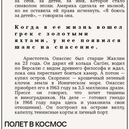
за себя, за детей, за имя, которое стало
символом эпохи. Америка сделала ее иконой,
но не оставила ей права исчезнуть. «Я боюсь
за детей», — говорила она.
Когда в ее жизнь вошел
грек с золотыми
яхтами, у нее появился
шанс на спасение.
Аристотель Онассис был старше Жаклин
на 23 года. Он дарил ей кольца Cartier, водил
по Версалю с видом древнего философа и ждал,
пока она перестанет бояться камер. А потом —
купил остров. Скорпиос — крошечный зеленый
клочок земли в Ионическом море. Онассис
приобрел его в 1963 году за 3,5 миллиона драхм.
Прессе он говорил, что хочет тишины
и виноградников. На деле — готовил гнездо
(в 1968 году пара здесь и узаконила свои
отношения). Он построил на острове виллу,
капеллу, теннисные корты и личный порт.
ПОЛЕТ В КОСМОС