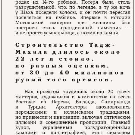
родах их 14-го ребенка. Потеря была столь
разрушительной, что, по легенде, в ту же ночь
у Шаха поседели волосы, и он почти перестал
появляться на публике. Впервые в истории
Могольской империи для женщины был
построен столь грандиозный памятник —
и не просто усыпальница, а поэма из камня.
Строительство Тадж-
Махала длилось около
22 лет и стоило,
по разным оценкам,
от 30 до 40 миллионов
рупий того времени.
Над проектом трудились около 20 тысяч
мастеров, художников и каменотесов со всего
Востока: из Персии, Багдада, Самарканда
и Турции. Архитекторы вдохновлялись
персидскими и исламскими традициями,
но привнесли и инновации, включая оптические
иллюзии и совершенные пропорции. Главный
купол, украшенный полудрагоценными
камнями и каллиграфией, стал символом