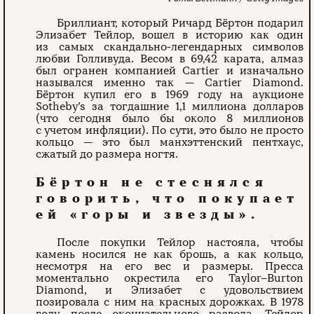
Бриллиант, который Ричард Бёртон подарил
Элизабет Тейлор, вошел в историю как один
из самых скандально-легендарных символов
любви Голливуда. Весом в 69,42 карата, алмаз
был огранен компанией Cartier и изначально
назывался именно так — Cartier Diamond.
Бёртон купил его в 1969 году на аукционе
Sotheby’s за тогдашние 1,1 миллиона долларов
(что сегодня было бы около 8 миллионов
с учетом инфляции). По сути, это было не просто
кольцо — это был манхэттенский пентхаус,
сжатый до размера ногтя.
Бёртон не стеснялся
говорить, что покупает
ей «горы и звезды».
После покупки Тейлор настояла, чтобы
камень носился не как брошь, а как кольцо,
несмотря на его вес и размеры. Пресса
моментально окрестила его Taylor–Burton
Diamond, и Элизабет с удовольствием
позировала с ним на красных дорожках. В 1978
году, после окончательного развода, Тейлор