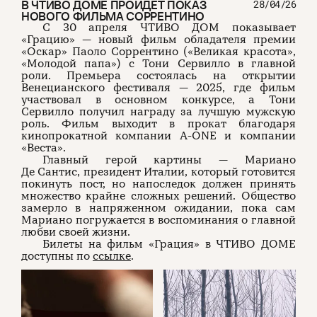
В ЧТИВО ДОМЕ ПРОЙДЕТ ПОКАЗ
28/04/26
НОВОГО ФИЛЬМА СОРРЕНТИНО
С 30 апреля ЧТИВО ДОМ показывает
«Грацию» — новый фильм обладателя премии
«Оскар» Паоло Соррентино («Великая красота»,
«Молодой папа») с Тони Сервилло в главной
роли. Премьера состоялась на открытии
Венецианского фестиваля — 2025, где фильм
участвовал в основном конкурсе, а Тони
Сервилло получил награду за лучшую мужскую
роль. Фильм выходит в прокат благодаря
кинопрокатной компании A-ONE и компании
«Веста».
Главный герой картины — Мариано
Де Сантис, президент Италии, который готовится
покинуть пост, но напоследок должен принять
множество крайне сложных решений. Общество
замерло в напряженном ожидании, пока сам
Мариано погружается в воспоминания о главной
любви своей жизни.
Билеты на фильм «Грация» в ЧТИВО ДОМЕ
доступны по
ссылке
.