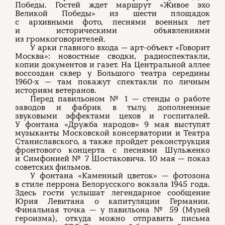
Победы. Гостей ждет маршрут «Живое эхо
Великой Победы» из шести площадок
с архивными фото, песнями военных лет
и историческими объявлениями
из громкоговорителей.
У арки главного входа — арт-объект «Говорит
Москва»: новостные сводки, радиоспектакли,
копии документов и газет. На Центральной аллее
воссоздан сквер у Большого театра середины
1960-х — там покажут спектакли по личным
историям ветеранов.
Перед павильоном № 1 — стенды о работе
заводов и фабрик в тылу, дополненные
звуковыми эффектами цехов и госпиталей.
У фонтана «Дружба народов» 9 мая выступят
музыканты Московской консерватории и Театра
Станиславского, а также пройдет реконструкция
фронтового концерта с песнями Шульженко
и Симфонией № 7 Шостаковича. 10 мая — показ
советских фильмов.
У фонтана «Каменный цветок» — фотозона
в стиле перрона Белорусского вокзала 1945 года.
Здесь гости услышат легендарное сообщение
Юрия Левитана о капитуляции Германии.
Финальная точка — у павильона № 59 (Музей
героизма), откуда можно отправить письма