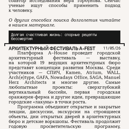
соавтор исследования Вера Горбунова. Сейчас
ученые ищут способы применить подход
к человеку.
О других способах поиска долголетия читайте
в нашем материале.
Долгая счастливая жизнь: спорные рецепты
бессмертия
АРХИТЕКТУРНЫЙ ФЕСТИВАЛЬ A-FEST
11/05/26
Платформа A–House проведет городской
архитектурный фестиваль — выставку,
на которой 19 ведущих архитектурных бюро
представят концепции развития Москвы. Среди
участников — СПИЧ, Kamen, Atrium, WALL,
Arch(e)type, GAFA, Nowadays Office, SAGA, Manuel
Herz Architects и многие другие. Самые
любопытные проекты: сверхглубокий
вертикальный бассейн, первая городская
оранжерея-ферма и другие идеи, превращающие
городские «лакуны» в точки роста.
Программа объединит открытые и закрытые
лекции, дискуссии, экскурсии на строящиеся
объекты, дни открытых дверей в архитектурных
бюро и детские воркшопы. Фестиваль продолжит
годовую просветительскую программу,