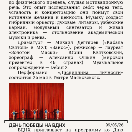
до физического предела, слушая мотивационную
речь. Это опыт исследования себя: через тело,
усталость и концентрацию они поймут свои
истинные желания и ценности. Музыку создаст
гибридный оркестр: духовые, литавры, узбекские
карнаи, модульный синтезатор и живая
электроника — столкновение академической
музыки и рейва.
Драматург — Михаил Дегтярев («Кабала
Святош» в МХТ, «Занос»), режиссер — лауреат
«Золотой Маски» Юрий Квятковский,
хореограф — Александр Ошкин (мировой
презентер в 46 странах). Музыкальное
сопровождение — Debut 2.
Перформанс «
Дисциплина личности
»
состоится 26 мая в Театре Маяковского.
ДЕНЬ ПОБЕДЫ НА ВДНХ
09/05/26
ВДНХ приглашает на программу ко Дню