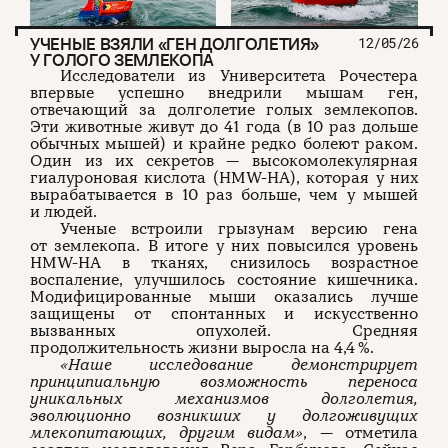
УЧЕНЫЕ ВЗЯЛИ «ГЕН ДОЛГОЛЕТИЯ»
12/05/26
У ГОЛОГО ЗЕМЛЕКОПА
Исследователи из Университета Рочестера
впервые успешно внедрили мышам ген,
отвечающий за долголетие голых землекопов.
Эти животные живут до 41 года (в 10 раз дольше
обычных мышей) и крайне редко болеют раком.
Один из их секретов — высокомолекулярная
гиалуроновая кислота (HMW-HA), которая у них
вырабатывается в 10 раз больше, чем у мышей
и людей.
Ученые встроили грызунам версию гена
от землекопа. В итоге у них повысился уровень
HMW-HA в тканях, снизилось возрастное
воспаление, улучшилось состояние кишечника.
Модифицированные мыши оказались лучше
защищены от спонтанных и искусственно
вызванных опухолей. Средняя
продолжительность жизни выросла на 4,4 %.
«Наше исследование демонстрирует
принципиальную возможность переноса
уникальных механизмов долголетия,
эволюционно возникших у долгоживущих
млекопитающих, другим видам»
, — отметила