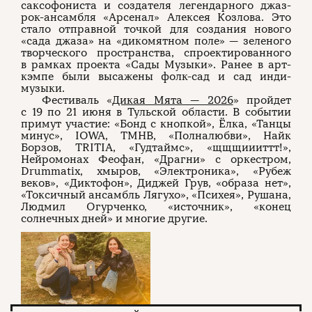
саксофониста и создателя легендарного джаз-
рок-ансамбля «Арсенал» Алексея Козлова. Это
стало отправной точкой для создания нового
«сада джаза» на «дикомятном поле» — зеленого
творческого пространства, спроектированного
в рамках проекта «Сады Музыки». Ранее в арт-
кэмпе были высажены фолк-сад и сад инди-
музыки.
Фестиваль «
Дикая Мята — 2026
» пройдет
с 19 по 21 июня в Тульской области. В событии
примут участие: «Бонд с кнопкой», Ёлка, «Танцы
минус», IOWA, ТМНВ, «Полналюбви», Найк
Борзов, TRITIA, «Гудтаймс», «щщщиииттт!»,
Нейромонах Феофан, «Драгни» с оркестром,
Drummatix, хмыров, «Электроника», «Рубеж
веков», «Диктофон», Диджей Грув, «образа нет»,
«Токсичный ансамбль Лягухо», «Психея», Рушана,
Людмил Огурченко, «источник», «конец
солнечных дней» и многие другие.