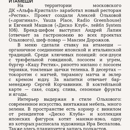
ИТАМЕШИ
На территории московского
ДК «Альфа‑Кристалл» заработал новый ресторан
«Рестик». Проект создали Алексей Ольховой
(«.оригинал», Yauza Place, Radio Greenhouse)
и Евгений Машков («Диско Клуб», лейбл System
108). Бренд-шефом выступил Андрей Лапин
(отвечает за гастрономию во всех проектах
Ольхового), шеф-повар — Максим Дорожков.
В меню сделали ставку на итамеши —
органичное соединение японской и итальянской
традиций. Среди ключевых позиций: оси-дзуси
с трюфельной говядиной, лососем и угрем,
бургер «Кацу Рестик», ризотто милано с лососем
терияки, томленые щечки теленка. В десертах —
токоротэн с матчей, тирамису матча и эклер
с кремом юдзу. За напитки отвечает бар-
менеджер Сергей Корчавинин. В коктейльной
карте — саке, соджу, слива, сезонные фрукты
и ягоды.
Интерьер выдержан в стиле Ольхового:
современное искусство, винтажная мебель, много
зелени. В пространстве есть корнер с винилом
от резидентов «Диско Клуба» и коллекция
японских фигурок котят манэки-нэко, одну
из которых расписала художница Ира Беспалова.
Также здесь планируется запись подкастов.