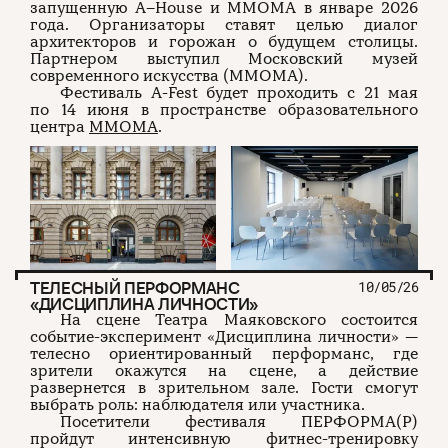
запущенную A–House и ММОМА в январе 2026
года. Организаторы ставят целью диалог
архитекторов и горожан о будущем столицы.
Партнером выступил Московский музей
современного искусства (ММОМА).
Фестиваль A-Fest будет проходить с 21 мая
по 14 июня в пространстве образовательного
центра
ММОМА
.
ТЕЛЕСНЫЙ ПЕРФОРМАНС
10/05/26
«ДИСЦИПЛИНА ЛИЧНОСТИ»
На сцене Театра Маяковского состоится
событие-эксперимент «Дисциплина личности» —
телесно ориентированный перформанс, где
зрители окажутся на сцене, а действие
развернется в зрительном зале. Гости смогут
выбрать роль: наблюдателя или участника.
Посетители фестиваля ПЕРФОРМА(Р)
пройдут интенсивную фитнес-тренировку