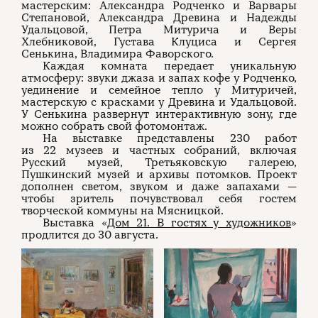
мастерским: Александра Родченко и Варвары
Степановой, Александра Древина и Надежды
Удальцовой, Петра Митурича и Веры
Хлебниковой, Густава Клуциса и Сергея
Сенькина, Владимира Фаворского.
Каждая комната передает уникальную
атмосферу: звуки джаза и запах кофе у Родченко,
уединение и семейное тепло у Митуричей,
мастерскую с красками у Древина и Удальцовой.
У Сенькина развернут интерактивную зону, где
можно собрать свой фотомонтаж.
На выставке представлены 230 работ
из 22 музеев и частных собраний, включая
Русский музей, Третьяковскую галерею,
Пушкинский музей и архивы потомков. Проект
дополнен светом, звуком и даже запахами —
чтобы зритель почувствовал себя гостем
творческой коммуны на Мясницкой.
Выставка «
Дом 21. В гостях у художников
»
продлится до 30 августа.