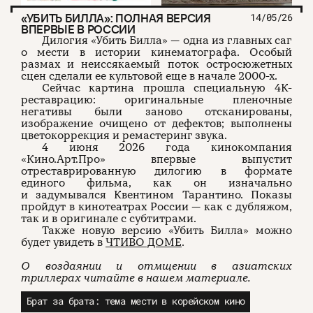
«УБИТЬ БИЛЛА»: ПОЛНАЯ ВЕРСИЯ
14/05/26
ВПЕРВЫЕ В РОССИИ
Дилогия «Убить Билла» — одна из главных саг
о мести в истории кинематографа. Особый
размах и неиссякаемый поток остросюжетных
сцен сделали ее культовой еще в начале 2000-х.
Сейчас картина прошла специальную 4К-
реставрацию: оригинальные пленочные
негативы были заново отсканированы,
изображение очищено от дефектов; выполнены
цветокоррекция и ремастеринг звука.
4 июня 2026 года кинокомпания
«Кино.Арт.Про» впервые выпустит
отреставрированную дилогию в формате
единого фильма, как он изначально
и задумывался Квентином Тарантино. Показы
пройдут в кинотеатрах России — как с дубляжом,
так и в оригинале с субтитрами.
Также новую версию «Убить Билла» можно
будет увидеть в
ЧТИВО ДОМЕ
.
О воздаянии и отмщении в азиатских
триллерах читайте в нашем материале.
Брат за брата: тема мести в корейском кино