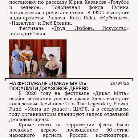
постановку по рассказу Юрия Казакова «Голубое
и зеленое». Подопечная фонда Галина
Бокашевская прочитает стихи. В 19:00 выступят
инди-артисты: Ptaxova, Reka Reka, «Крёстные»,
«Навалуне» и Глеб Есенин.
Фестиваль «
Труд. Любовь. Искусство
»
проходит 1 мая.
НА ФЕСТИВАЛЕ «ДИКАЯ МЯТА»
29/04/26
ПОСАДИЛИ ДЖАЗОВОЕ ДЕРЕВО
В 2026 году на фестивале «Дикая Мята»
особое внимание уделили джазу. Здесь выступят
коллективы: Jazzhouse Trio, The Legendary Flower
Punk, «Мама не узнает», ШАТЯ, а в следующем
году организаторы планируют запуск отдельной
джазовой сцены.
Кроме этого, на территории феста было
посажено дерево, посвященное 90-летию
народного артиста России, композитора,