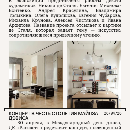
В экспозиции представлены работы девяти
художников: Николя де Сталя, Евгения Михнова-
Войтенко, Андрея Красулина, Владимира
Трямкина, Олега Кудряшова, Евгения Чубарова,
Михаила Крунова, Алексея Чистякова и Ивана
Архипова. Название проекта отсылает к картине
де Сталя, которая задает тему — искусство,
сопротивляющееся привычному чтению.
КОНЦЕРТ В ЧЕСТЬ СТОЛЕТИЯ МАЙЛЗА
26/04/26
ДЭВИСА
30 апреля, в Международный день джаза,
ДК «Рассвет» представит концерт, посвященный