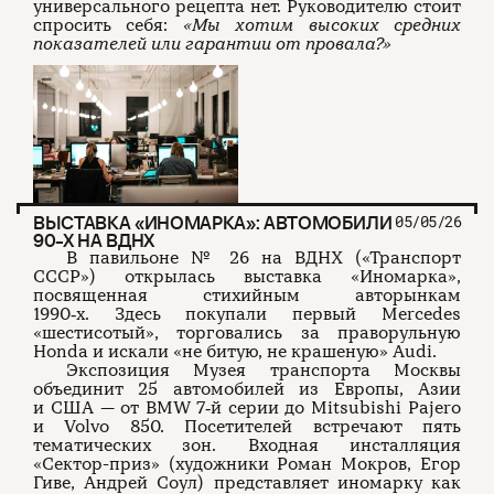
универсального рецепта нет. Руководителю стоит
спросить себя:
«Мы хотим высоких средних
показателей или гарантии от провала?»
ВЫСТАВКА «ИНОМАРКА»: АВТОМОБИЛИ
05/05/26
90-Х НА ВДНХ
В павильоне № 26 на ВДНХ («Транспорт
СССР») открылась выставка «Иномарка»,
посвященная стихийным авторынкам
1990‑х. Здесь покупали первый Mercedes
«шестисотый», торговались за праворульную
Honda и искали «не битую, не крашеную» Audi.
Экспозиция Музея транспорта Москвы
объединит 25 автомобилей из Европы, Азии
и США — от BMW 7‑й серии до Mitsubishi Pajero
и Volvo 850. Посетителей встречают пять
тематических зон. Входная инсталляция
«Сектор-приз» (художники Роман Мокров, Егор
Гиве, Андрей Соул) представляет иномарку как