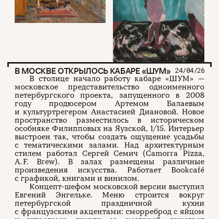
О проекте
ЧТИВО ДОМ
Рекламодателям
Команда
YouTube
Авторы
Telegram
Журнал
VK
В МОСКВЕ ОТКРЫЛОСЬ КАБАРЕ «ШУМ»
24/04/26
Подписаться на журнал
В столице начало работу кабаре «ШУМ» —
московское представительство одноименного
петербургского проекта, запущенного в 2008
году продюсером Артемом Балаевым
и культуртрегером Анастасией Диановой. Новое
Пользовательское соглашение
пространство разместилось в историческом
Политика конфиденциальности
особняке Филипповых на Яузской, 1/15. Интерьер
выстроен так, чтобы создать ощущение усадьбы
с тематическими залами. Над архитектурным
стилем работал Сергей Семич (Camorra Pizza,
A. F. Brew). В залах размещены различные
(c) ЧТИВО 2026. Все права защищены
16+
произведения искусства. Работает Bookcafé
с графикой, книгами и винилом.
Разработка:
Astroshock
Концепт-шефом московской версии выступил
Евгений Энгельке. Меню строится вокруг
петербургской праздничной кухни
с французскими акцентами: сморреброд с яйцом