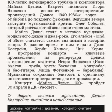
100-летию легендарного трубача и композитора
Майлза Дэвиса. Квартет пианиста Игоря
Яковенко исполнит интерпретации
произведений Дэвиса 1940–1980‑х годов —
от бибопа до позднего фьюжена. Ведущим вечера
выступит музыкальный критик Олег Соболев,
который расскажет об эволюции стиля мастера.
Майлз Дэвис стоял у истоков кул-джаза,
модального джаза и джаз-рока. Его альбом «Kind
of Blue» считается самым значимым в истории
жанра. В разное время с ним играли Джон
Колтрейн, Херби Хэнкок, Чик Кориа.
В программе концерта — ключевые
произведения из репертуара Дэвиса
в исполнении квартета Игоря Яковенко (Иван
Акатов — труба, Артем Баскаков — контрабас
и бас-гитара, Миша Фотченков — барабаны).
Музыканты сохраняют близость к оригиналу,
но оставляют пространство для импровизации.
Концерт «
Майлз Дэвис 100
» пройдет
30 апреля в ДК «Рассвет».
О другом великом музыканте, Джоне
Колтрейне, читайте в нашей статье.
Церковь Колтрейна: джазмен, которого считают
святым