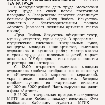
ТЕАТРА ТРУДА
В Международный день труда московский
Театр Труда на своей новой постоянной
площадке в Лазаревском переулке организует
большой фестиваль «Труд. Любовь. Искусство»
совместно с благотворительным фондом
«Артист» (помогает пожилым артистам театра
и кино).
«Труд. Любовь. Искусство» объединит театр,
музыку, искусство, еду и людей. В программе —
студенческие спектакли театральных вузов,
концерты молодых инди-артистов, выставка
художников и аукцион работ, мастер-классы
и уроки труда для взрослых и детей, маркет
локальных DIY-брендов, а также еда и напитки
от ресторанов-партнеров.
С 12:00 откроются выставка молодых
художников (работы отобраны по опен-коллу)
и «Индустриальный маркет» с керамикой,
украшениями, одеждой, свечами. Вечером
пройдет аукцион со стартовыми ставками
от 1000 до 5000 рублей. Часть выручки направят
в фонд «Артист».
В 15:00 — театральная программа: студенты
МИТИ имени Кобзона покажут спектакль «Эти
свободные бабочки», студенты МГИК —