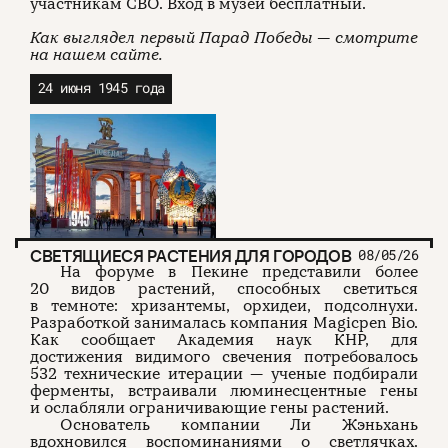
участникам СВО. Вход в музей бесплатный.
Как выглядел первый Парад Победы — смотрите
на нашем сайте.
24 июня 1945 года
СВЕТЯЩИЕСЯ РАСТЕНИЯ ДЛЯ ГОРОДОВ
08/05/26
На форуме в Пекине представили более
20 видов растений, способных светиться
в темноте: хризантемы, орхидеи, подсолнухи.
Разработкой занималась компания Magicpen Bio.
Как сообщает Академия наук КНР, для
достижения видимого свечения потребовалось
532 технические итерации — ученые подбирали
ферменты, встраивали люминесцентные гены
и ослабляли ограничивающие гены растений.
Основатель компании Ли Жэньхань
вдохновился воспоминаниями о светлячках.