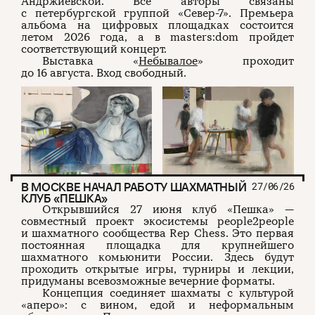
Андржиевской. Все авторы связаны
с петербургской группой «Север-7». Премьера
альбома на цифровых площадках состоится
летом 2026 года, а в masters:dom пройдет
соответствующий концерт.
Выставка «
Небывалое
» проходит
до 16 августа. Вход свободный.
В МОСКВЕ НАЧАЛ РАБОТУ ШАХМАТНЫЙ
27/06/26
КЛУБ «ПЕШКА»
Открывшийся 27 июня клуб «Пешка» —
совместный проект экосистемы people2people
и шахматного сообщества Rep Chess. Это первая
постоянная площадка для крупнейшего
шахматного комьюнити России. Здесь будут
проходить открытые игры, турниры и лекции,
придуманы всевозможные вечерние форматы.
Концепция соединяет шахматы с культурой
«аперо»: с вином, едой и неформальным