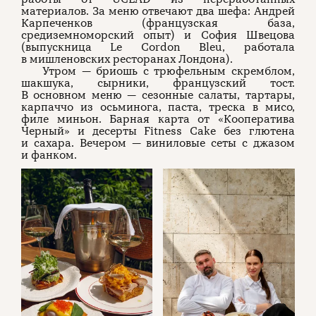
материалов. За меню отвечают два шефа: Андрей
Карпеченков (французская база,
средиземноморский опыт) и София Швецова
(выпускница Le Cordon Bleu, работала
в мишленовских ресторанах Лондона).
Утром — бриошь с трюфельным скремблом,
шакшука, сырники, французский тост.
В основном меню — сезонные салаты, тартары,
карпаччо из осьминога, паста, треска в мисо,
филе миньон. Барная карта от «Кооператива
Черный» и десерты Fitness Cake без глютена
и сахара. Вечером — виниловые сеты с джазом
и фанком.