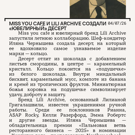
MISS YOU CAFE И LILI ARCHIVE СОЗДАЛИ
04/07/26
«ЮВЕЛИРНЫЙ» ДЕСЕРТ
Miss you cafe и ювелирный бренд Lili Archive
запустили летнюю коллаборацию. Шеф-кондитер
Иляна Чернышева создала десерт, на который
ее вдохновило самое узнаваемое изделие
марки — кольцо.
Десерт отлит из шоколада с добавлением
листьев смородины, в центре — карамельный
кристалл. Кольцо покоится на «подушечке»
из белого шоколада. Внутри миндальный
бисквит, карамельный мусс, компоте из банана
и кремё из тропических фруктов. Миниатюрная
божья коровка на подушечке символизирует
удачу, доброту и защиту.
Бренд Lili Archive, основанный Лилианой
Григалашвили, известен украшениями ручной
работы. Среди ее поклонников Рианна,
A$AP Rocky, Келли Разерфорд, Эмма Робертс
и другие звезды. Иляна Чернышева —
обладательница премии «Пальмовая ветвь
ресторанного бизнеса — 2025» в номинации