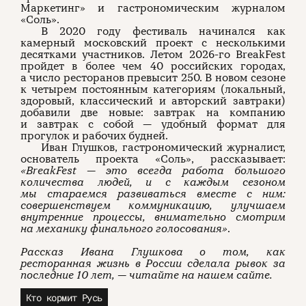
Маркетинг» и гастрономическим журналом
«Соль».
В 2020 году фестиваль начинался как
камерный московский проект с несколькими
десятками участников. Летом 2026-го BreakFest
пройдет в более чем 40 российских городах,
а число ресторанов превысит 250. В новом сезоне
к четырем постоянным категориям (локальный,
здоровый, классический и авторский завтраки)
добавили две новые: завтрак на компанию
и завтрак с собой — удобный формат для
прогулок и рабочих будней.
Иван Глушков, гастрономический журналист,
основатель проекта «Соль», рассказывает:
«BreakFest — это всегда работа большого
количества людей, и с каждым сезоном
мы стараемся развиваться вместе с ним:
совершенствуем коммуникацию, улучшаем
внутренние процессы, внимательно смотрим
на механику финального голосования»
.
Рассказ Ивана Глушкова о том, как
ресторанная жизнь в России сделала рывок за
последние 10 лет, — читайте на нашем сайте.
Кто кормит Русь