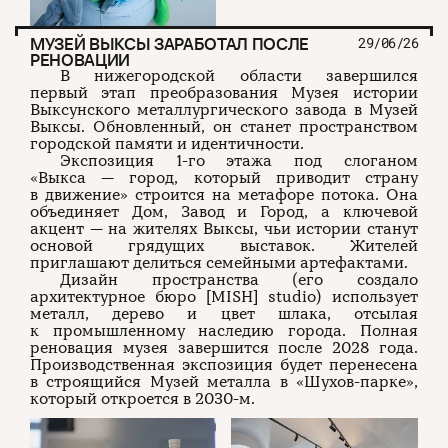
МУЗЕЙ ВЫКСЫ ЗАРАБОТАЛ ПОСЛЕ
29/06/26
РЕНОВАЦИИ
В нижегородской области завершился
первый этап преобразования Музея истории
Выксунского металлургического завода в Музей
Выксы. Обновленный, он станет пространством
городской памяти и идентичности.
Экспозиция 1-го этажа под слоганом
«Выкса — город, который приводит страну
в движение» строится на метафоре потока. Она
объединяет Дом, Завод и Город, а ключевой
акцент — на жителях Выксы, чьи истории станут
основой грядущих выставок. Жителей
приглашают делиться семейными артефактами.
Дизайн пространства (его создало
архитектурное бюро [MISH] studio) использует
металл, дерево и цвет шлака, отсылая
к промышленному наследию города. Полная
реновация музея завершится после 2028 года.
Производственная экспозиция будет перенесена
в строящийся Музей металла в «Шухов-парке»,
который откроется в 2030-м.