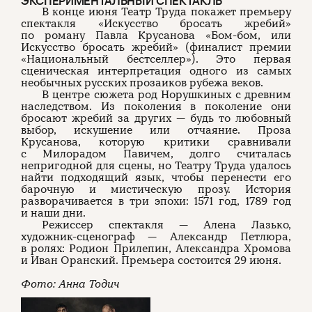
ЭКСПЕРИМЕНТАЛЬНЫЙ СПЕКТАКЛЬ
В конце июня Театр Труда покажет премьеру
спектакля «Искусство бросать жребий»
О проекте
ЧТИВО ДОМ
Рекламодателям
по роману Павла Крусанова «Бом-бом, или
Команда
YouTube
Искусство бросать жребий» (финалист премии
Авторы
Telegram
«Национальный бестселлер»). Это первая
Журнал
VK
сценическая интерпретация одного из самых
необычных русских прозаиков рубежа веков.
В центре сюжета род Норушкиных с древним
наследством. Из поколения в поколение они
Подписаться на журнал
бросают жребий за других — будь то любовный
выбор, искушение или отчаяние. Проза
Крусанова, которую критики сравнивали
с Милорадом Павичем, долго считалась
непригодной для сцены, но Театру Труда удалось
Пользовательское соглашение
найти подходящий язык, чтобы перенести его
Политика конфиденциальности
барочную и мистическую прозу. История
разворачивается в три эпохи: 1571 год, 1789 год
и наши дни.
Режиссер спектакля — Алена Лазько,
художник-сценограф — Александр Петлюра,
(c) ЧТИВО 2026. Все права защищены
16+
в ролях: Родион Прилепин, Александра Хромова
Разработка:
Astroshock
и Иван Оранский. Премьера состоится 29 июня.
Фото: Анна Тодич