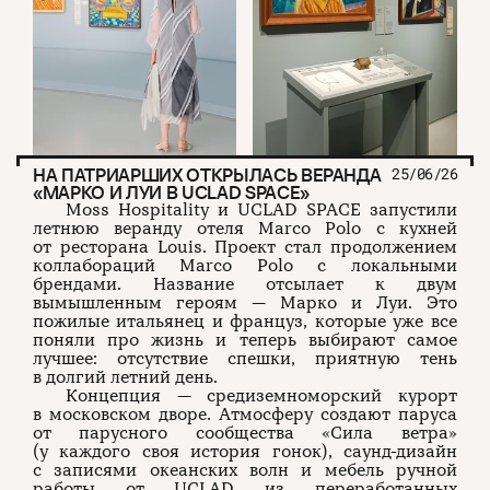
НА ПАТРИАРШИХ ОТКРЫЛАСЬ ВЕРАНДА
25/06/26
«МАРКО И ЛУИ В UCLAD SPACE»
Moss Hospitality и UCLAD SPACE запустили
летнюю веранду отеля Marco Polo с кухней
от ресторана Louis. Проект стал продолжением
коллабораций Marco Polo с локальными
брендами. Название отсылает к двум
вымышленным героям — Марко и Луи. Это
пожилые итальянец и француз, которые уже все
поняли про жизнь и теперь выбирают самое
лучшее: отсутствие спешки, приятную тень
в долгий летний день.
Концепция — средиземноморский курорт
в московском дворе. Атмосферу создают паруса
от парусного сообщества «Сила ветра»
(у каждого своя история гонок), саунд-дизайн
с записями океанских волн и мебель ручной
работы от UCLAD из переработанных