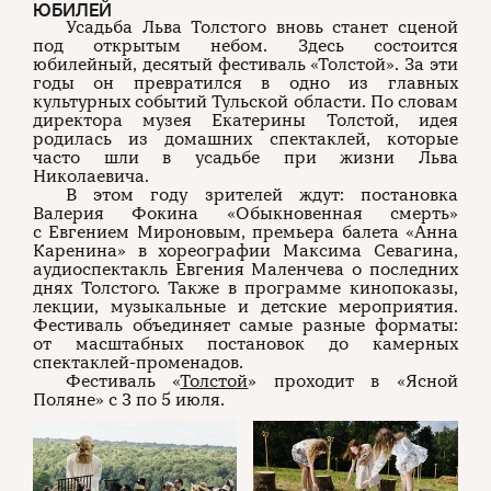
ЮБИЛЕЙ
Усадьба Льва Толстого вновь станет сценой
под открытым небом. Здесь состоится
юбилейный, десятый фестиваль «Толстой». За эти
годы он превратился в одно из главных
культурных событий Тульской области. По словам
директора музея Екатерины Толстой, идея
родилась из домашних спектаклей, которые
часто шли в усадьбе при жизни Льва
Николаевича.
В этом году зрителей ждут: постановка
Валерия Фокина «Обыкновенная смерть»
с Евгением Мироновым, премьера балета «Анна
Каренина» в хореографии Максима Севагина,
аудиоспектакль Евгения Маленчева о последних
днях Толстого. Также в программе кинопоказы,
лекции, музыкальные и детские мероприятия.
Фестиваль объединяет самые разные форматы:
от масштабных постановок до камерных
спектаклей-променадов.
Фестиваль «
Толстой
» проходит в «Ясной
Поляне» с 3 по 5 июля.