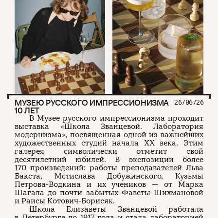
МУЗЕЮ РУССКОГО ИМПРЕССИОНИЗМА
26/06/26
10 ЛЕТ
В Музее русского импрессионизма проходит
выставка «Школа Званцевой. Лаборатория
модернизма», посвященная одной из важнейших
художественных студий начала XX века. Этим
галерея символически отметит свой
десятилетний юбилей. В экспозиции более
170 произведений: работы преподавателей Льва
Бакста, Мстислава Добужинского, Кузьмы
Петрова-Водкина и их учеников — от Марка
Шагала до почти забытых Фавсты Шихмановой
и Раисы Котович-Борисяк.
Школа Елизаветы Званцевой работала
в Петербурге до 1917 года и стала лабораторией