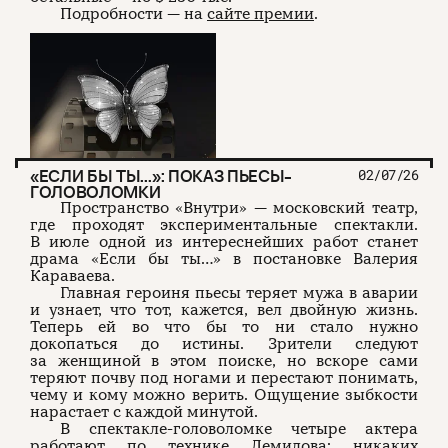
Подробности — на
сайте премии
.
«ЕСЛИ БЫ ТЫ…»: ПОКАЗ ПЬЕСЫ-
02/07/26
ГОЛОВОЛОМКИ
Пространство «Внутри» — московский театр,
где проходят экспериментальные спектакли.
В июле одной из интереснейших работ станет
драма «Если бы ты…» в постановке Валерия
Караваева.
Главная героиня пьесы теряет мужа в аварии
и узнает, что тот, кажется, вел двойную жизнь.
Теперь ей во что бы то ни стало нужно
докопаться до истины. Зрители следуют
за женщиной в этом поиске, но вскоре сами
теряют почву под ногами и перестают понимать,
чему и кому можно верить. Ощущение зыбкости
нарастает с каждой минутой.
В спектакле-головоломке четыре актера
работают по технике Демидова: никаких