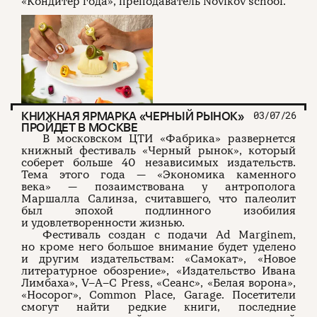
«Кондитер года», преподаватель Novikov school.
КНИЖНАЯ ЯРМАРКА «ЧЕРНЫЙ РЫНОК»
03/07/26
ПРОЙДЕТ В МОСКВЕ
В московском ЦТИ «Фабрика» развернется
книжный фестиваль «Черный рынок», который
соберет больше 40 независимых издательств.
Тема этого года — «Экономика каменного
века» — позаимствована у антрополога
Маршалла Салинза, считавшего, что палеолит
был эпохой подлинного изобилия
и удовлетворенности жизнью.
Фестиваль создан с подачи Ad Marginem,
но кроме него большое внимание будет уделено
и другим издательствам: «Самокат», «Новое
литературное обозрение», «Издательство Ивана
Лимбаха», V–A–C Press, «Сеанс», «Белая ворона»,
«Носорог», Common Place, Garage. Посетители
смогут найти редкие книги, последние