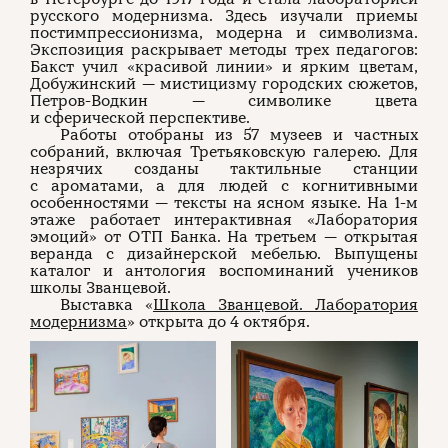
русского модернизма. Здесь изучали приемы
постимпрессионизма, модерна и символизма.
Экспозиция раскрывает методы трех педагогов:
Бакст учил «красивой линии» и ярким цветам,
Добужинский — мистицизму городских сюжетов,
Петров-Водкин — символике цвета
и сферической перспективе.
Работы отобраны из 57 музеев и частных
собраний, включая Третьяковскую галерею. Для
незрячих созданы тактильные станции
с ароматами, а для людей с когнитивными
особенностями — тексты на ясном языке. На 1-м
этаже работает интерактивная «Лаборатория
эмоций» от ОТП Банка. На третьем — открытая
веранда с дизайнерской мебелью. Выпущены
каталог и антология воспоминаний учеников
школы Званцевой.
Выставка «
Школа Званцевой. Лаборатория
модернизма
» открыта до 4 октября.