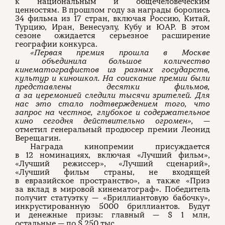
к национальным и общечеловеческим
ценностям. В прошлом году за награды боролись
34 фильма из 17 стран, включая Россию, Китай,
Турцию, Иран, Венесуэлу, Кубу и ЮАР. В этом
сезоне ожидается серьезное расширение
географии конкурса.
«Первая премия прошла в Москве
и объединила большое количество
кинематографистов из разных государств,
культур и киношкол. На соискание премии были
представлены десятки фильмов,
а за церемонией следили тысячи зрителей. Для
нас это стало подтверждением того, что
запрос на честное, глубокое и содержательное
кино сегодня действительно огромен»,
—
отметил генеральный продюсер премии Леонид
Верещагин.
Награда кинопремии присуждается
в 12 номинациях, включая «Лучший фильм»,
«Лучший режиссер», «Лучший сценарий»,
«Лучший фильм страны, не входящей
в евразийское пространство», а также «Приз
за вклад в мировой кинематограф». Победитель
получит статуэтку — «Бриллиантовую бабочку»,
инкрустированную 5000 бриллиантов. Будут
и денежные призы: главный — $ 1 млн,
остальные — по $ 250 тыс.