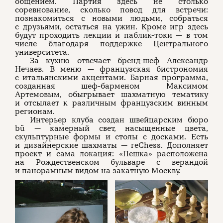
общением. Партия здесь не столько
соревнование, сколько повод для встречи:
познакомиться с новыми людьми, собраться
с друзьями, остаться на ужин. Кроме игр здесь
будут проходить лекции и паблик-токи — в том
числе благодаря поддержке Центрального
университета.
За кухню отвечает бренд-шеф Александр
Нечаев. В меню — французская бистрономия
с итальянскими акцентами. Барная программа,
созданная шеф-барменом Максимом
Артемовым, обыгрывает шахматную тематику
и отсылает к различным французским винным
регионам.
Интерьер клуба создан швейцарским бюро
bü — камерный свет, насыщенные цвета,
скульптурные формы и столы с досками. Есть
и дизайнерские шахматы — reChess. Дополняет
проект и сама локация: «Пешка» расположена
на Рождественском бульваре с верандой
и панорамным видом на закатную Москву.