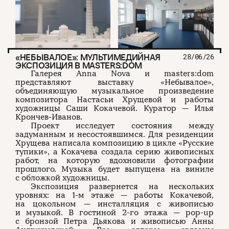
«НЕБЫВАЛОЕ»: МУЛЬТИМЕДИЙНАЯ
28/06/26
ЭКСПОЗИЦИЯ В MASTERS:DOM
Галерея Anna Nova и masters:dom
представляют выставку «Небывалое»,
объединяющую музыкальное произведение
композитора Настасьи Хрущевой и работы
художницы Саши Кокачевой. Куратор — Илья
Крончев-Иванов.
Проект исследует состояния между
задуманным и несостоявшимся. Для резиденции
Хрущева написала композицию в цикле «Русские
тупики», а Кокачева создала серию живописных
работ, на которую вдохновили фотографии
прошлого. Музыка будет выпущена на виниле
с обложкой художницы.
Экспозиция развернется на нескольких
уровнях: на 1-м этаже — работы Кокачевой,
на цокольном — инсталляция с живописью
и музыкой. В гостиной 2-го этажа — pop-up
с бронзой Петра Дьякова и живописью Анны