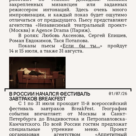
закрепленных мизансцен или заданных
режиссером интонаций. Здесь очень много
импровизации, и каждый показ будет ощутимо
отличаться от предыдущего. Пьесу представляют
агентства «Независимый театральный проект»
(Москва) и Agence Drama (Париж).
В ролях: Любовь Аксенова, Сергей Епишев,
Роман Евдокимов, Тася Потапова.
Показы пьесы «
Если бы ты…
» пройдут
14 и 15 июля, а также 31 августа.
В РОССИИ НАЧАЛСЯ ФЕСТИВАЛЬ
01/07/26
ЗАВТРАКОВ BREAKFEST
С 1 по 31 июля проходит 11-й всероссийский
фестиваль завтраков BreakFest. География
события впечатляет: от Москвы и Санкт-
Петербурга до Владивостока и Петропавловска-
Камчатского. По всей России гостям предложат
специальные утренние меню. Проект
организован агентством «Аппетитный