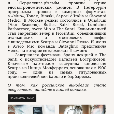
и Серралунга-д’Альбы провели серию
эногастрономических ужинов. В Петербурге
программы прошли в камерных форматах:
в «Мио», Tondo, Rimski, Sapori d’Italia и Giovanni
Medici. В Москве ужины состоялись в Quadrum
(Four Seasons), Butler, Balzi Rossi, Lumicino,
Barbaresco, Avero Mio и The Santi. Кульминацией
стал закрытый вечер в Fiorentini, объединивший
итальянских и московских шефов
с винодельнями Scarpa и Giovanni Rosso. 12 июня
в Avero Mio команда Battaglino представила
меню, на которое ее вдохновил Пьемонт.
Завершился фестиваль бранч-лекцией в The
Santi с искусствоведом Натальей Востриковой.
Ключевым партнером выступила винодельня
Scarpa из Ницца-Монферрато, основанная в 1900
году, — один из самых титулованных
производителей вин бароло и барбареско.
О том, как российское виноделие стало
искусством, читайте в нашей колонке.
Признать вино