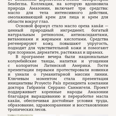
Sesderma. Коллекция, на которую вдохновила
природа Амазонии, включает три средства:
масло для тела интенсивного действия,
омолаживающий крем для лица и крем для
области вокруг глаз.
Основой формул стало масло ореха кака́и —
ценный природный ингредиент, богатый
натуральным ретинолом, антиоксидантами,
витаминами и жирными кислотами. Средства
регенерируют кожу, повышают упругость,
подходят для чувствительной кожи и помогают
при псориазе, дерматите, растяжках и шрамах.
В программе вечера были национальные
колумбийские танцы, напитки и угощения
с колоритом Латинской Америки. Гости
презентации первыми протестировали новинки
и узнали о гуманитарной миссии линии.
Ключевым моментом стала презентация
инициативы Proyecto País президента компании
доктора Габриэля Серрано Санмигеля. Проект
поддерживает коренные народы Амазонии
благодаря выращиванию и переработке масла
кака́и, обеспечивая достойные условия труда,
образование, здравоохранение и восстановление
тропических лесов.