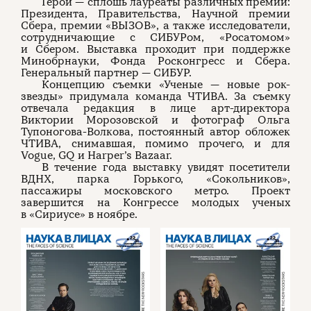
Герои — сплошь лауреаты различных премий:
Президента, Правительства, Научной премии
Сбера, премии «ВЫЗОВ», а также исследователи,
сотрудничающие с СИБУРом, «Росатомом»
и Сбером. Выставка проходит при поддержке
Минобрнауки, Фонда Росконгресс и Сбера.
Генеральный партнер — СИБУР.
Концепцию съемки «Ученые — новые рок-
звезды» придумала команда ЧТИВА. За съемку
отвечала редакция в лице арт-директора
Виктории Морозовской и фотограф Ольга
Тупоногова-Волкова, постоянный автор обложек
ЧТИВА, снимавшая, помимо прочего, и для
Vogue, GQ и Harper’s Bazaar.
В течение года выставку увидят посетители
ВДНХ, парка Горького, «Сокольников»,
пассажиры московского метро. Проект
завершится на Конгрессе молодых ученых
в «Сириусе» в ноябре.