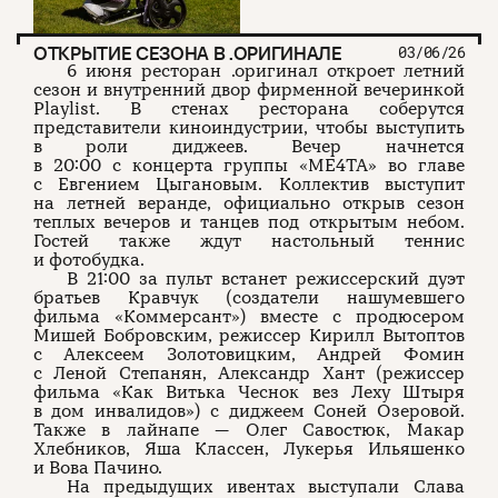
ОТКРЫТИЕ СЕЗОНА В .ОРИГИНАЛЕ
03/06/26
6 июня ресторан .оригинал откроет летний
сезон и внутренний двор фирменной вечеринкой
Playlist. В стенах ресторана соберутся
представители киноиндустрии, чтобы выступить
в роли диджеев. Вечер начнется
в 20:00 с концерта группы «МЕ4ТА» во главе
с Евгением Цыгановым. Коллектив выступит
на летней веранде, официально открыв сезон
теплых вечеров и танцев под открытым небом.
Гостей также ждут настольный теннис
и фотобудка.
В 21:00 за пульт встанет режиссерский дуэт
братьев Кравчук (создатели нашумевшего
фильма «Коммерсант») вместе с продюсером
Мишей Бобровским, режиссер Кирилл Вытоптов
с Алексеем Золотовицким, Андрей Фомин
с Леной Степанян, Александр Хант (режиссер
фильма «Как Витька Чеснок вез Леху Штыря
в дом инвалидов») с диджеем Соней Озеровой.
Также в лайнапе — Олег Савостюк, Макар
Хлебников, Яша Классен, Лукерья Ильяшенко
и Вова Пачино.
На предыдущих ивентах выступали Слава