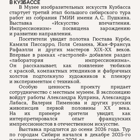
В КУЗБАССЕ
В Музее изобразительных искусств Кузбасса
стартует третий этап большого сибирского тура
работ из собрания ГМИИ имени А. С. Пушкина.
Выставка «Искусство впечатления.
Импрессионизм» посвящена зарождению
и развитию направления.
Посетители увидят полотна Гюстава Курбе,
Камиля Писсарро, Поля Сезанна, Жан-Франсуа
Рафаэлли и других мастеров XIX–XX веков.
Впервые в рамках «гастролей» добавлен раздел
«лаборатория импрессионизма».
Он рассказывает, как появление тюбиков
с краской, компактных этюдников и фабричных
холстов подтолкнуло художников к пленэру
и экспериментам с техникой.
Особую ценность проекту придает
сотрудничество с местным музеем. В экспозицию
войдут работы Александра Куприна, Александра
Лабаса, Валерия Пименова и других русских
живописцев первой половины XX века.
На их примере зрители увидят, как
интерпретировался опыт французских
импрессионистов в отечественном искусстве.
Выставка продлится до осени 2026 года. Тур
по городам Сибири начался в декабре 2025-го