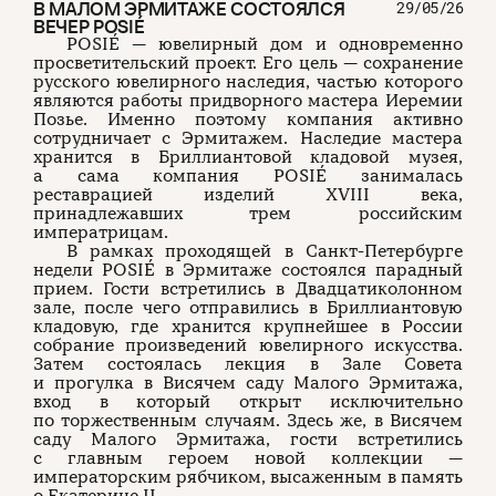
В МАЛОМ ЭРМИТАЖЕ СОСТОЯЛСЯ
29/05/26
ВЕЧЕР POSIÉ
POSIÉ — ювелирный дом и одновременно
просветительский проект. Его цель — сохранение
русского ювелирного наследия, частью которого
являются работы придворного мастера Иеремии
Позье. Именно поэтому компания активно
сотрудничает с Эрмитажем. Наследие мастера
хранится в Бриллиантовой кладовой музея,
а сама компания POSIÉ занималась
реставрацией изделий XVIII века,
принадлежавших трем российским
императрицам.
В рамках проходящей в Санкт-Петербурге
недели POSIÉ в Эрмитаже состоялся парадный
прием. Гости встретились в Двадцатиколонном
зале, после чего отправились в Бриллиантовую
кладовую, где хранится крупнейшее в России
собрание произведений ювелирного искусства.
Затем состоялась лекция в Зале Совета
и прогулка в Висячем саду Малого Эрмитажа,
вход в который открыт исключительно
по торжественным случаям. Здесь же, в Висячем
саду Малого Эрмитажа, гости встретились
с главным героем новой коллекции —
императорским рябчиком, высаженным в память
о Екатерине II.