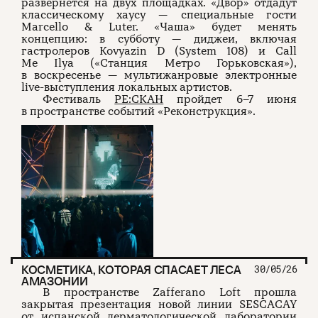
развернется на двух площадках. «Двор» отдадут
классическому хаусу — специальные гости
Marcello & Luter. «Чаша» будет менять
концепцию: в субботу — диджеи, включая
гастролеров Kovyazin D (System 108) и Call
Me Ilya («Станция Метро Горьковская»),
в воскресенье — мультижанровые электронные
live-выступления локальных артистов.
Фестиваль
РЕ:СКАН
пройдет 6–7 июня
в пространстве событий «Реконструкция».
КОСМЕТИКА, КОТОРАЯ СПАСАЕТ ЛЕСА
30/05/26
АМАЗОНИИ
В пространстве Zafferano Loft прошла
закрытая презентация новой линии SESCACAY
от испанской дерматологической лаборатории