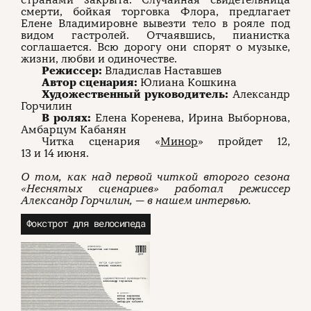
странами закрыта. Случайная свидетельница
смерти, бойкая торговка Флора, предлагает
Елене Владимировне вывезти тело в рояле под
видом гастролей. Отчаявшись, пианистка
соглашается. Всю дорогу они спорят о музыке,
жизни, любви и одиночестве.
Режиссер:
Владислав Наставшев
Автор сценария:
Юлиана Кошкина
Художественный руководитель:
Александр
Горчилин
В ролях:
Елена Коренева, Ирина Выборнова,
Амбарцум Кабанян
Читка сценария «
Минор
» пройдет 12,
13 и 14 июня.
О том, как над первой читкой второго сезона
«Неснятых сценариев» работал режиссер
Александр Горчилин, — в нашем интервью.
Фокстрот для велосипеда