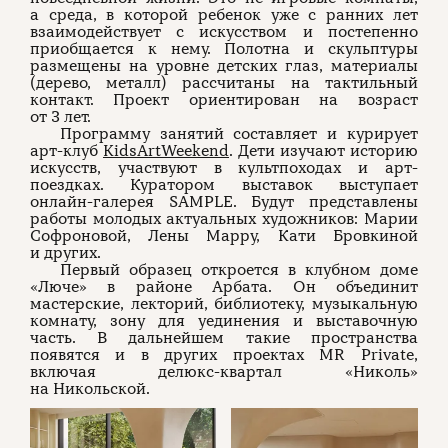
а среда, в которой ребенок уже с ранних лет
взаимодействует с искусством и постепенно
приобщается к нему. Полотна и скульптуры
размещены на уровне детских глаз, материалы
(дерево, металл) рассчитаны на тактильный
контакт. Проект ориентирован на возраст
от 3 лет.
Программу занятий составляет и курирует
арт-клуб
KidsArtWeekend
. Дети изучают историю
искусств, участвуют в культпоходах и арт-
поездках. Куратором выставок выступает
онлайн-галерея SAMPLE. Будут представлены
работы молодых актуальных художников: Марии
Софроновой, Лены Марру, Кати Бровкиной
и других.
Первый образец откроется в клубном доме
«Люче» в районе Арбата. Он объединит
мастерские, лекторий, библиотеку, музыкальную
комнату, зону для уединения и выставочную
часть. В дальнейшем такие пространства
появятся и в других проектах MR Private,
включая делюкс-квартал «Николь»
на Никольской.