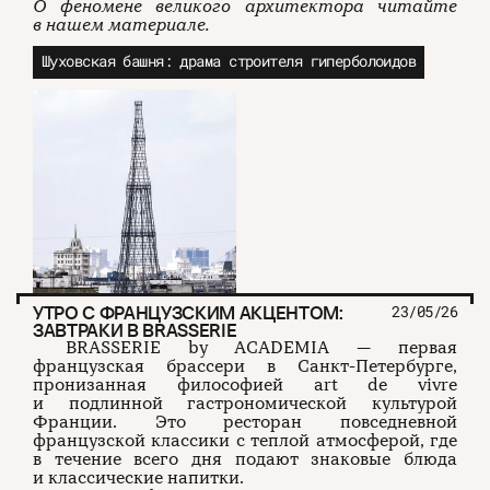
О феномене великого архитектора читайте
в нашем материале.
О проекте
ЧТИВО ДОМ
Рекламодателям
Шуховская башня: драма строителя гиперболоидов
Команда
YouTube
Авторы
Telegram
Журнал
VK
Подписаться на журнал
Пользовательское соглашение
Политика конфиденциальности
УТРО С ФРАНЦУЗСКИМ АКЦЕНТОМ:
23/05/26
ЗАВТРАКИ В BRASSERIE
BRASSERIE by ACADEMIA — первая
французская брассери в Санкт-Петербурге,
(c) ЧТИВО 2026. Все права защищены
16+
пронизанная философией art de vivre
и подлинной гастрономической культурой
Разработка:
Astroshock
Франции. Это ресторан повседневной
французской классики с теплой атмосферой, где
в течение всего дня подают знаковые блюда
и классические напитки.