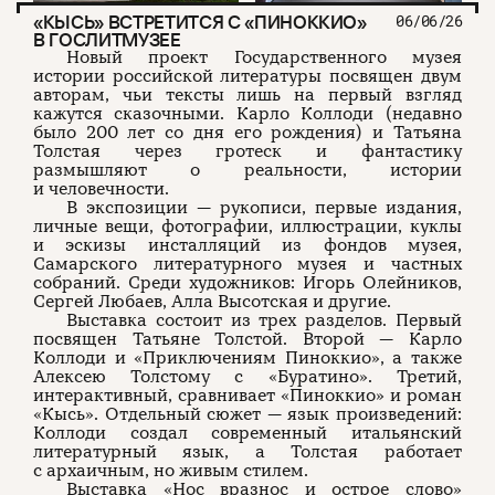
«КЫСЬ» ВСТРЕТИТСЯ С «ПИНОККИО»
06/06/26
В ГОСЛИТМУЗЕЕ
Новый проект Государственного музея
истории российской литературы посвящен двум
авторам, чьи тексты лишь на первый взгляд
кажутся сказочными. Карло Коллоди (недавно
было 200 лет со дня его рождения) и Татьяна
Толстая через гротеск и фантастику
размышляют о реальности, истории
и человечности.
В экспозиции — рукописи, первые издания,
личные вещи, фотографии, иллюстрации, куклы
и эскизы инсталляций из фондов музея,
Самарского литературного музея и частных
собраний. Среди художников: Игорь Олейников,
Сергей Любаев, Алла Высотская и другие.
Выставка состоит из трех разделов. Первый
посвящен Татьяне Толстой. Второй — Карло
Коллоди и «Приключениям Пиноккио», а также
Алексею Толстому с «Буратино». Третий,
интерактивный, сравнивает «Пиноккио» и роман
«Кысь». Отдельный сюжет — язык произведений:
Коллоди создал современный итальянский
литературный язык, а Толстая работает
с архаичным, но живым стилем.
Выставка «
Нос вразнос и острое слово
»