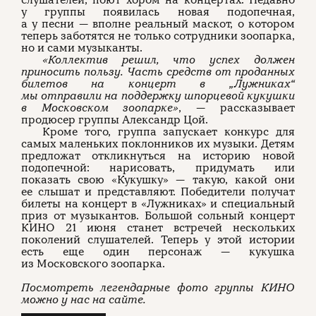
слушателей, поют хором на концертах. Недавно
у группы появилась новая подопечная,
а у песни — вполне реальный маскот, о котором
теперь заботятся не только сотрудники зоопарка,
но и сами музыканты.
«Коллектив решил, что успех должен
приносить пользу. Часть средств от проданных
билетов на концерт в „Лужниках“
мы отправили на поддержку шпорцевой кукушки
в Московском зоопарке»
, — рассказывает
продюсер группы Александр Цой.
Кроме того, группа запускает конкурс для
самых маленьких поклонников их музыки. Детям
предложат откликнуться на историю новой
подопечной: нарисовать, придумать или
показать свою «Кукушку» — такую, какой они
ее слышат и представляют. Победители получат
билеты на концерт в «Лужниках» и специальный
приз от музыкантов. Большой сольный концерт
КИНО 21 июня станет встречей нескольких
поколений слушателей. Теперь у этой истории
есть еще один персонаж — кукушка
из Московского зоопарка.
Посмотреть легендарные фото группы КИНО
можно у нас на сайте.