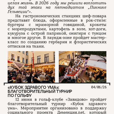
целая жизнь. В 2026 году мы решили воплотить
дух той эпохи на пятнадцатом „Пикнике
Гельвеции“»
.
На гастрономических станциях шеф-повара
представят блюда, оформленные в рок-стиле:
бургеры с мраморной говядиной, крокеты
с морепродуктами, картофель в золе, хот-доги,
кукуруза с острой паприкой, онигири с тунцом
и многое другое. В лаундж-зоне пройдет мастер-
класс по созданию гербария и флористических
оттисков на ткани.
«КУБОК ЗДРАВОГО УМА»:
04/06/26
БЛАГОТВОРИТЕЛЬНЫЙ ТУРНИР
ПО ГОЛЬФУ
12 июня в гольф-клубе «Завидово» пройдет
благотворительный турнир «Кубок здравого
ума». Мероприятие организовано в поддержку
социального проекта Деменция.net, который