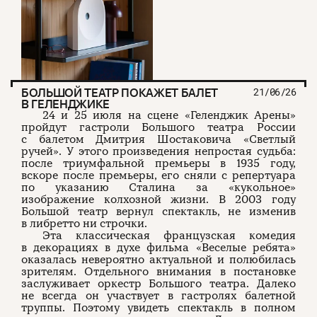
БОЛЬШОЙ ТЕАТР ПОКАЖЕТ БАЛЕТ
21/06/26
В ГЕЛЕНДЖИКЕ
24 и 25 июля на сцене «Геленджик Арены»
пройдут гастроли Большого театра России
с балетом Дмитрия Шостаковича «Светлый
ручей». У этого произведения непростая судьба:
после триумфальной премьеры в 1935 году,
вскоре после премьеры, его сняли с репертуара
по указанию Сталина за «кукольное»
изображение колхозной жизни. В 2003 году
Большой театр вернул спектакль, не изменив
в либретто ни строчки.
Эта классическая французская комедия
в декорациях в духе фильма «Веселые ребята»
оказалась невероятно актуальной и полюбилась
зрителям. Отдельного внимания в постановке
заслуживает оркестр Большого театра. Далеко
не всегда он участвует в гастролях балетной
труппы. Поэтому увидеть спектакль в полном