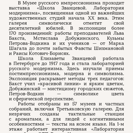
В Музее русского импрессионизма проходит
выставка «Школа Званцевой. Лаборатория
модернизма», посвященная одной из важнейших
художественных студий начала XX века. Этим
галерея символически отметит свой
десятилетний юбилей. В экспозиции более
170 произведений: работы преподавателей Льва
Бакста, Мстислава Добужинского, Кузьмы
Петрова-Водкина и их учеников — от Марка
Шагала до почти забытых Фавсты Шихмановой
и Раисы Котович-Борисяк.
Школа Елизаветы Званцевой работала
в Петербурге до 1917 года и стала лабораторией
русского модернизма. Здесь изучали приемы
постимпрессионизма, модерна и символизма.
Экспозиция раскрывает методы трех педагогов:
Бакст учил «красивой линии» и ярким цветам,
Добужинский — мистицизму городских сюжетов,
Петров-Водкин — символике цвета
и сферической перспективе.
Работы отобраны из 57 музеев и частных
собраний, включая Третьяковскую галерею. Для
незрячих созданы тактильные станции
с ароматами, а для людей с когнитивными
особенностями — тексты на ясном языке. На 1-м
этаже работает интерактивная «Лаборатория