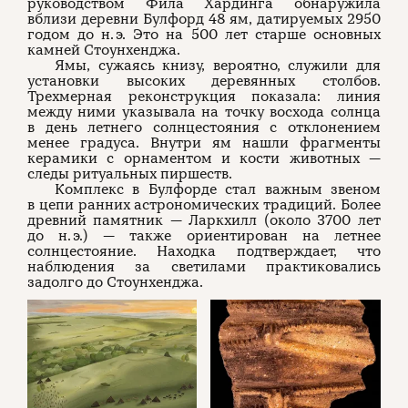
руководством Фила Хардинга обнаружила
вблизи деревни Булфорд 48 ям, датируемых 2950
годом до н. э. Это на 500 лет старше основных
О проекте
ЧТИВО ДОМ
Рекламодателям
камней Стоунхенджа.
Команда
YouTube
Ямы, сужаясь книзу, вероятно, служили для
Авторы
Telegram
Журнал
VK
установки высоких деревянных столбов.
Трехмерная реконструкция показала: линия
между ними указывала на точку восхода солнца
в день летнего солнцестояния с отклонением
менее градуса. Внутри ям нашли фрагменты
Подписаться на журнал
керамики с орнаментом и кости животных —
следы ритуальных пиршеств.
Комплекс в Булфорде стал важным звеном
в цепи ранних астрономических традиций. Более
древний памятник — Ларкхилл (около 3700 лет
Пользовательское соглашение
Политика конфиденциальности
до н. э.) — также ориентирован на летнее
солнцестояние. Находка подтверждает, что
наблюдения за светилами практиковались
задолго до Стоунхенджа.
(c) ЧТИВО 2026. Все права защищены
16+
Разработка:
Astroshock