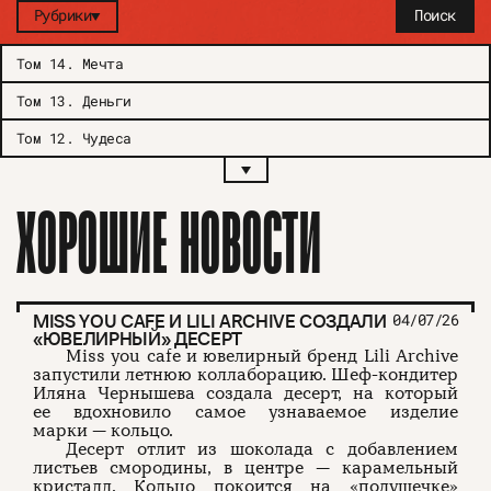
Рубрики
Поиск
Том 14
.
Мечта
Том 13
.
Деньги
Том 12
.
Чудеса
ХОРОШИЕ НОВОСТИ
MISS YOU CAFE И LILI ARCHIVE СОЗДАЛИ
04/07/26
«ЮВЕЛИРНЫЙ» ДЕСЕРТ
Miss you cafe и ювелирный бренд Lili Archive
запустили летнюю коллаборацию. Шеф-кондитер
Иляна Чернышева создала десерт, на который
ее вдохновило самое узнаваемое изделие
марки — кольцо.
Десерт отлит из шоколада с добавлением
листьев смородины, в центре — карамельный
кристалл. Кольцо покоится на «подушечке»