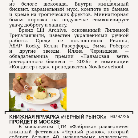
из белого шоколада. Внутри миндальный
бисквит, карамельный мусс, компоте из банана
и кремё из тропических фруктов. Миниатюрная
божья коровка на подушечке символизирует
удачу, доброту и защиту.
Бренд Lili Archive, основанный Лилианой
Григалашвили, известен украшениями ручной
работы. Среди ее поклонников Рианна,
A$AP Rocky, Келли Разерфорд, Эмма Робертс
и другие звезды. Иляна Чернышева —
обладательница премии «Пальмовая ветвь
ресторанного бизнеса — 2025» в номинации
«Кондитер года», преподаватель Novikov school.
КНИЖНАЯ ЯРМАРКА «ЧЕРНЫЙ РЫНОК»
03/07/26
ПРОЙДЕТ В МОСКВЕ
В московском ЦТИ «Фабрика» развернется
книжный фестиваль «Черный рынок», который
соберет больше 40 независимых издательств.