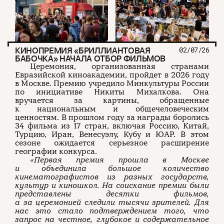
КИНОПРЕМИЯ «БРИЛЛИАНТОВАЯ
02/07/26
БАБОЧКА» НАЧАЛА ОТБОР ФИЛЬМОВ
Церемония, организованная странами
Евразийской киноакадемии, пройдет в 2026 году
в Москве. Премию учредило Минкультуры России
по инициативе Никиты Михалкова. Она
вручается за картины, обращенные
к национальным и общечеловеческим
ценностям. В прошлом году за награды боролись
34 фильма из 17 стран, включая Россию, Китай,
Турцию, Иран, Венесуэлу, Кубу и ЮАР. В этом
сезоне ожидается серьезное расширение
географии конкурса.
«Первая премия прошла в Москве
и объединила большое количество
кинематографистов из разных государств,
культур и киношкол. На соискание премии были
представлены десятки фильмов,
а за церемонией следили тысячи зрителей. Для
нас это стало подтверждением того, что
запрос на честное, глубокое и содержательное