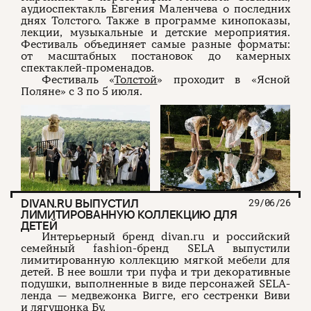
аудиоспектакль Евгения Маленчева о последних
днях Толстого. Также в программе кинопоказы,
лекции, музыкальные и детские мероприятия.
Фестиваль объединяет самые разные форматы:
от масштабных постановок до камерных
спектаклей-променадов.
Фестиваль «
Толстой
» проходит в «Ясной
Поляне» с 3 по 5 июля.
DIVAN.RU ВЫПУСТИЛ
29/06/26
ЛИМИТИРОВАННУЮ КОЛЛЕКЦИЮ ДЛЯ
ДЕТЕЙ
Интерьерный бренд divan.ru и российский
семейный fashion-бренд SELA выпустили
лимитированную коллекцию мягкой мебели для
детей. В нее вошли три пуфа и три декоративные
подушки, выполненные в виде персонажей SELA-
ленда — медвежонка Вигге, его сестренки Виви
и лягушонка Бу.