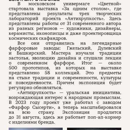
В московском универмаге «Цветной»
стартовала выставка «За одним столом», где
представлены результаты трех творческих
лабораторий проекта «Антихрупкость». Здесь
представлены работы от 31 современного автора
из разных регионов — художники, дизайнеры,
керамисты, иконописцы и даже проектировщица
космических скафандров.
Все они отправились на легендарные
фарфоровые заводы: Гжельский, Дулевский
и Башкирский. Мастера изучали традиции
застолья, эволюцию дизайна и слушали лекции
о современном фарфоре. Итог — около
500 прототипов, из которых на выставке
представлено 58 коллекций. Это предметы
на стыке традиции и современности, культуры
и повседневности. Причем экспозиция будет
регулярно обновляться.
«Антихрупкость» — уральская инициатива,
возрождающая интерес к народным промыслам.
В 2023 году проект уже работал с заводом
«Фарфор Сысерти», а теперь масштабировался
на всю страну. Экспозиция продлится
до 31 августа, здесь же работает поп-ап-корнер
с изделиями бренда.