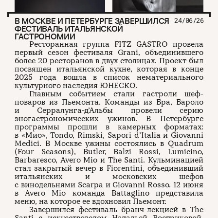
В МОСКВЕ И ПЕТЕРБУРГЕ ЗАВЕРШИЛСЯ
24/06/26
ФЕСТИВАЛЬ ИТАЛЬЯНСКОЙ
ГАСТРОНОМИИ
Ресторанная группа FITZ GASTRO провела
первый сезон фестиваля Grani, объединившего
более 20 ресторанов в двух столицах. Проект был
посвящен итальянской кухне, которая в конце
2025 года вошла в список нематериального
культурного наследия ЮНЕСКО.
Главным событием стали гастроли шеф-
поваров из Пьемонта. Команды из Бра, Бароло
и Серралунга-д’Альбы провели серию
эногастрономических ужинов. В Петербурге
программы прошли в камерных форматах:
в «Мио», Tondo, Rimski, Sapori d’Italia и Giovanni
Medici. В Москве ужины состоялись в Quadrum
(Four Seasons), Butler, Balzi Rossi, Lumicino,
Barbaresco, Avero Mio и The Santi. Кульминацией
стал закрытый вечер в Fiorentini, объединивший
итальянских и московских шефов
с винодельнями Scarpa и Giovanni Rosso. 12 июня
в Avero Mio команда Battaglino представила
меню, на которое ее вдохновил Пьемонт.
Завершился фестиваль бранч-лекцией в The