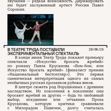
звучании — редкая возможность. Дирижировать
им будет заслуженный артист России Павел
Сорокин.
В ТЕАТРЕ ТРУДА ПОСТАВИЛИ
20/06/26
ЭКСПЕРИМЕНТАЛЬНЫЙ СПЕКТАКЛЬ
В конце июня Театр Труда покажет премьеру
спектакля «Искусство бросать жребий»
по роману Павла Крусанова «Бом-бом, или
Искусство бросать жребий» (финалист премии
«Национальный бестселлер»). Это первая
сценическая интерпретация одного из самых
необычных русских прозаиков рубежа веков.
В центре сюжета род Норушкиных с древним
наследством. Из поколения в поколение они
бросают жребий за других — будь то любовный
выбор, искушение или отчаяние. Проза
Крусанова, которую критики сравнивали
с Милорадом Павичем, долго считалась