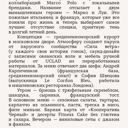
коллабораций Marco Polo с локальными
брендами. Название отсылает к двум
вымышленным героям — Марко и Луи. Это
пожилые итальянец и француз, которые уже все
поняли про жизнь и теперь выбирают самое
лучшее: отсутствие спешки, приятную тень
в долгий летний день.
Концепция — средиземноморский курорт
в московском дворе. Атмосферу создают паруса
от парусного сообщества «Сила ветра»
(у каждого своя история гонок), саунд-дизайн
с записями океанских волн и мебель ручной
работы от UCLAD из переработанных
материалов. За меню отвечают два шефа: Андрей
Карпеченков (французская база,
средиземноморский опыт) и София Швецова
(выпускница Le Cordon Bleu, работала
в мишленовских ресторанах Лондона).
Утром — бриошь с трюфельным скремблом,
шакшука, сырники, французский тост.
В основном меню — сезонные салаты, тартары,
карпаччо из осьминога, паста, треска в мисо,
филе миньон. Барная карта от «Кооператива
Черный» и десерты Fitness Cake без глютена
и сахара. Вечером — виниловые сеты с джазом
и фанком.