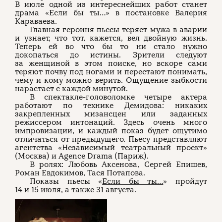
В июле одной из интереснейших работ станет
драма «Если бы ты…» в постановке Валерия
Караваева.
Главная героиня пьесы теряет мужа в аварии
и узнает, что тот, кажется, вел двойную жизнь.
Теперь ей во что бы то ни стало нужно
докопаться до истины. Зрители следуют
за женщиной в этом поиске, но вскоре сами
теряют почву под ногами и перестают понимать,
чему и кому можно верить. Ощущение зыбкости
нарастает с каждой минутой.
В спектакле-головоломке четыре актера
работают по технике Демидова: никаких
закрепленных мизансцен или заданных
режиссером интонаций. Здесь очень много
импровизации, и каждый показ будет ощутимо
отличаться от предыдущего. Пьесу представляют
агентства «Независимый театральный проект»
(Москва) и Agence Drama (Париж).
В ролях: Любовь Аксенова, Сергей Епишев,
Роман Евдокимов, Тася Потапова.
Показы пьесы «
Если бы ты…
» пройдут
14 и 15 июля, а также 31 августа.