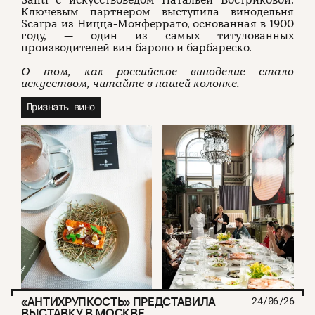
Santi с искусствоведом Натальей Востриковой.
Ключевым партнером выступила винодельня
Scarpa из Ницца-Монферрато, основанная в 1900
году, — один из самых титулованных
производителей вин бароло и барбареско.
О том, как российское виноделие стало
искусством, читайте в нашей колонке.
Признать вино
«АНТИХРУПКОСТЬ» ПРЕДСТАВИЛА
24/06/26
ВЫСТАВКУ В МОСКВЕ