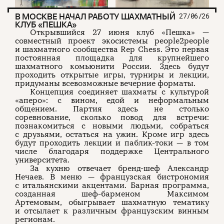
В МОСКВЕ НАЧАЛ РАБОТУ ШАХМАТНЫЙ
27/06/26
КЛУБ «ПЕШКА»
Открывшийся 27 июня клуб «Пешка» —
совместный проект экосистемы people2people
и шахматного сообщества Rep Chess. Это первая
постоянная площадка для крупнейшего
шахматного комьюнити России. Здесь будут
проходить открытые игры, турниры и лекции,
придуманы всевозможные вечерние форматы.
Концепция соединяет шахматы с культурой
«аперо»: с вином, едой и неформальным
общением. Партия здесь не столько
соревнование, сколько повод для встречи:
познакомиться с новыми людьми, собраться
с друзьями, остаться на ужин. Кроме игр здесь
будут проходить лекции и паблик-токи — в том
числе благодаря поддержке Центрального
университета.
За кухню отвечает бренд-шеф Александр
Нечаев. В меню — французская бистрономия
с итальянскими акцентами. Барная программа,
созданная шеф-барменом Максимом
Артемовым, обыгрывает шахматную тематику
и отсылает к различным французским винным
регионам.