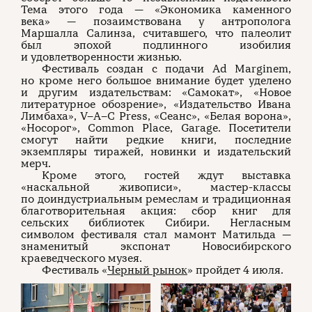
Тема этого года — «Экономика каменного
века» — позаимствована у антрополога
Маршалла Салинза, считавшего, что палеолит
был эпохой подлинного изобилия
и удовлетворенности жизнью.
Фестиваль создан с подачи Ad Marginem,
но кроме него большое внимание будет уделено
и другим издательствам: «Самокат», «Новое
литературное обозрение», «Издательство Ивана
Лимбаха», V–A–C Press, «Сеанс», «Белая ворона»,
«Носорог», Common Place, Garage. Посетители
смогут найти редкие книги, последние
экземпляры тиражей, новинки и издательский
мерч.
Кроме этого, гостей ждут выставка
«наскальной живописи», мастер-классы
по доиндустриальным ремеслам и традиционная
благотворительная акция: сбор книг для
сельских библиотек Сибири. Негласным
символом фестиваля стал мамонт Матильда —
знаменитый экспонат Новосибирского
краеведческого музея.
Фестиваль «
Черный рынок
» пройдет 4 июля.