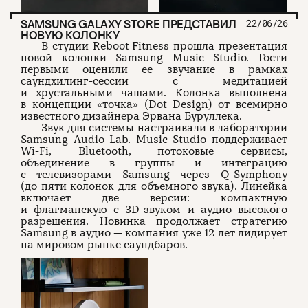
SAMSUNG GALAXY STORE ПРЕДСТАВИЛ
22/06/26
НОВУЮ КОЛОНКУ
В студии Reboot Fitness прошла презентация
новой колонки Samsung Music Studio. Гости
первыми оценили ее звучание в рамках
саундхилинг-сессии с медитацией
и хрустальными чашами. Колонка выполнена
в концепции «точка» (Dot Design) от всемирно
известного дизайнера Эрвана Буруллека.
Звук для системы настраивали в лаборатории
Samsung Audio Lab. Music Studio поддерживает
Wi-Fi, Bluetooth, потоковые сервисы,
объединение в группы и интеграцию
с телевизорами Samsung через Q-Symphony
(до пяти колонок для объемного звука). Линейка
включает две версии: компактную
и флагманскую с 3D-звуком и аудио высокого
разрешения. Новинка продолжает стратегию
Samsung в аудио — компания уже 12 лет лидирует
на мировом рынке саундбаров.