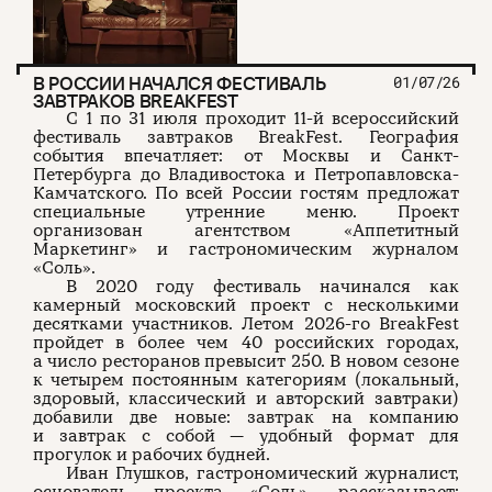
В РОССИИ НАЧАЛСЯ ФЕСТИВАЛЬ
01/07/26
ЗАВТРАКОВ BREAKFEST
С 1 по 31 июля проходит 11-й всероссийский
фестиваль завтраков BreakFest. География
события впечатляет: от Москвы и Санкт-
Петербурга до Владивостока и Петропавловска-
Камчатского. По всей России гостям предложат
специальные утренние меню. Проект
организован агентством «Аппетитный
Маркетинг» и гастрономическим журналом
«Соль».
В 2020 году фестиваль начинался как
камерный московский проект с несколькими
десятками участников. Летом 2026-го BreakFest
пройдет в более чем 40 российских городах,
а число ресторанов превысит 250. В новом сезоне
к четырем постоянным категориям (локальный,
здоровый, классический и авторский завтраки)
добавили две новые: завтрак на компанию
и завтрак с собой — удобный формат для
прогулок и рабочих будней.
Иван Глушков, гастрономический журналист,