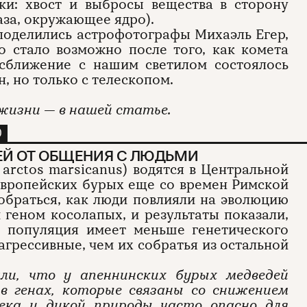
ки: хвост и выбросы вещества в сторону
газа, окружающее ядро).
оделились астрофотографы Михаэль Егер,
о стало возможно после того, как комета
 сближение с нашим светилом состоялось
н, но только с телескопом.
 жизни — в нашей статье.
О
ЕЙ ОТ ОБЩЕНИЯ С ЛЮДЬМИ
arctos marsicanus) водятся в Центральной
европейских бурых еще со времен Римской
обраться, как люди повлияли на эволюцию
и геном косолапых, и результаты показали,
я популяция имеет меньше генетического
агрессивные, чем их собратья из остальной
ли, что у апеннинских бурых медведей
в генах, которые связаны со снижением
века и дикой природы часто опасно для