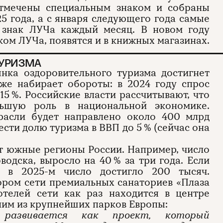
отмечены специальным знаком и собраны
5 года, а с января следующего года самые
 знак ЛУЧа каждый месяц. В новом году
ком ЛУЧа, появятся и в книжных магазинах.
ТУРИЗМА
нка оздоровительного туризма достигнет
оже набирает обороты: в 2024 году спрос
15 %. Российские власти рассчитывают, что
льшую роль в национальной экономике.
расли будет направлено около 400 млрд
ести долю туризма в ВВП до 5 % (сейчас она
 южные регионы России. Например, число
водска, выросло на 40 % за три года. Если
 в 2025-м число достигло 200 тысяч.
ором сети премиальных санаториев «Плаза
телей сети как раз находится в центре
ним из крупнейших парков Европы:
азвивается как проект, который