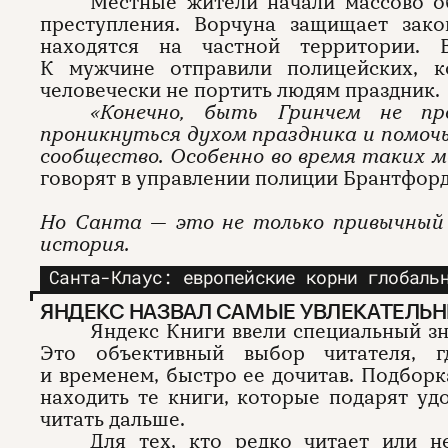
Местные жители начали массово об
преступления. Ворчуна защищает зак
находятся на частной территории. 
К мужчине отправили полицейских, к
человечески не портить людям праздник.
«Конечно, быть Гринчем не пр
проникнуться духом праздника и помоч
сообщество. Особенно во время таких 
говорят в управлении полиции Брантфорд
Но Санта — это не только привычный 
история.
Санта-Клаус: европейские корни глобаль
ЯНДЕКС НАЗВАЛ САМЫЕ УВЛЕКАТЕЛЬН
Яндекс Книги ввели специальный зн
Это объективный выбор читателя, 
и временем, быстро ее дочитав. Подбор
находить те книги, которые подарят уд
читать дальше.
Для тех, кто редко читает или н