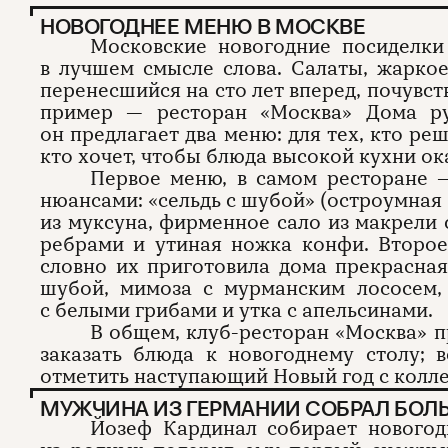
НОВОГОДНЕЕ МЕНЮ В МОСКВЕ
Московские новогодние посиделки
в лучшем смысле слова. Салаты, жаркое
перенесшийся на сто лет вперед, почувс
пример — ресторан «Москва» Дома ру
он предлагает два меню: для тех, кто реш
кто хочет, чтобы блюда высокой кухни ок
Первое меню, в самом ресторане —
нюансами: «сельдь с шубой» (остроумная 
из муксуна, фирменное сало из макрели
ребрами и утиная ножка конфи. Второе
словно их приготовила дома прекрасная
шубой, мимоза с мурманским лососем,
с белыми грибами и утка с апельсинами.
В общем, клуб-ресторан «Москва» п
заказать блюда к новогоднему столу; 
отметить наступающий Новый год с колле
МУЖЧИНА ИЗ ГЕРМАНИИ СОБРАЛ БОЛ
Йозеф Кардинал собирает новогодн