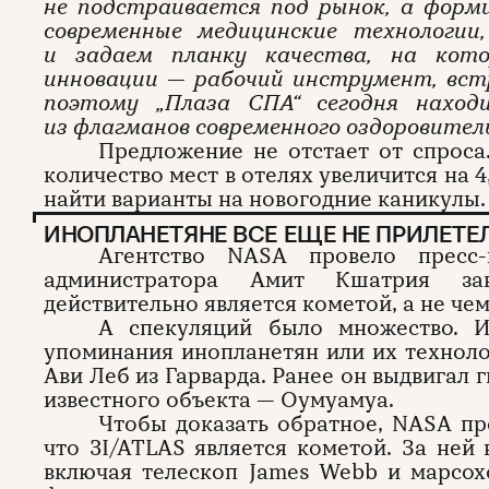
не подстраивается под рынок, а форм
современные медицинские технологи
и задаем планку качества, на кот
инновации — рабочий инструмент, вст
поэтому „Плаза СПА
“
сегодня наход
из флагманов современного оздоровител
Предложение не отстает от спроса
количество мест в отелях увеличится на 4
найти варианты на новогодние каникулы.
ИНОПЛАНЕТЯНЕ ВСЕ ЕЩЕ НЕ ПРИЛЕТЕ
Агентство NASA провело пресс-
администратора Амит Кшатрия зав
действительно является кометой, а не че
А спекуляций было множество. 
упоминания инопланетян или их техноло
Ави Леб из Гарварда. Ранее он выдвигал 
известного объекта — Оумуамуа.
Чтобы доказать обратное, NASA пр
что 3I/ATLAS является кометой. За ней
включая телескоп James Webb и марсох