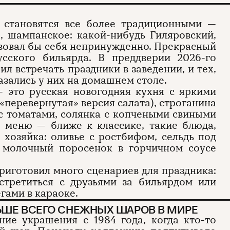
 становятся все более традиционными —
, шампанское: какой-нибудь Гиляровский,
твовал бы себя непринужденно. Прекрасный
сского бильярда. В преддверии 2026-го
ил встречать праздники в заведении, и тех,
азались у них на домашнем столе.
 это русская новогодняя кухня с яркими
«перевернутая» версия салата), строганина
 с томатами, солянка с копчеными свиными
 меню — ближе к классике, такие блюда,
 хозяйка: оливье с ростбифом, сельдь под
 молочный поросенок в горчичном соусе
риготовил много сценариев для праздника:
встретиться с друзьями за бильярдом или
гами в караоке.
ЬШЕ ВСЕГО СНЕЖНЫХ ШАРОВ В МИРЕ
ие украшения с 1984 года, когда кто-то