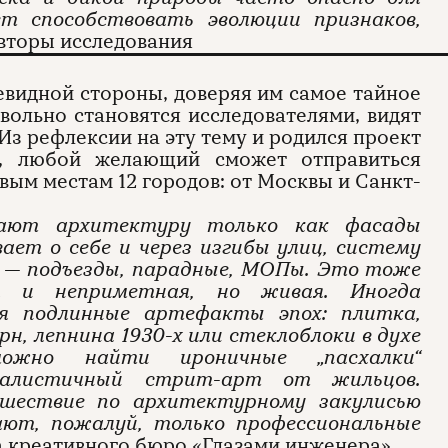
т способствовать эволюции признаков,
вторы исследования
евидной стороны, доверяя им самое тайное
евольно становятся исследователями, видят
Из рефлексии на эту тему и родился проект
т, любой желающий сможет отправиться
вым местам 12 городов: от Москвы и Санкт-
мают архитектуру только как фасады
ает о себе и через изгибы улиц, систему
пы — подъезды, парадные, МОПы. Это тоже
я и неприметная, но живая. Иногда
ся подлинные артефакты эпох: плитка,
н, лепнина 1930-х или стеклоблоки в духе
можно найти ироничные „пасхалки“
еалистичный стрит-арт от жильцов.
ешествие по архитектурному закулисью
ют, пожалуй, только профессиональные
 креативного бюро «Глазами инженера».