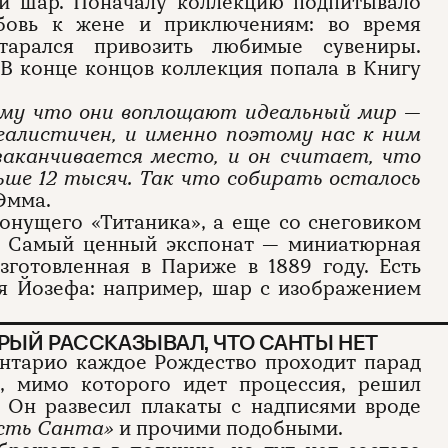
й шар. Поначалу коллекцию подпитывало
бовь к жене и приключениям: во время
тарался привозить любимые сувениры.
В конце концов коллекция попала в Книгу
му что они воплощают идеальный мир —
реалистичен, и именно поэтому нас к ним
 заканчивается место, и он считает, что
ше 12 тысяч. Так что собирать осталось
 Эмма.
онущего «Титаника», а еще со снеговиком
и. Самый ценный экспонат — миниатюрная
зготовленная в Париже в 1889 году. Есть
ля Йозефа: например, шар с изображением
РЫЙ РАССКАЗЫВАЛ, ЧТО САНТЫ НЕТ
нтарио каждое Рождество проходит парад
в, мимо которого идет процессия, решил
. Он развесил плакаты с надписями вроде
есть Санта»
и прочими подобными.