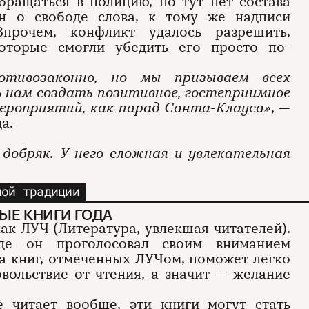
ращаться в полицию, но тут нет состава
он о свободе слова, к тому же надписи
Впрочем, конфликт удалось разрешить.
оторые смогли убедить его просто по-
отивозаконно, но мы призываем всех
ь нам создать позитивное, гостеприимное
мероприятий, как парад Санта-Клауса»
, —
а.
добряк. У него сложная и увлекательная
ной традиции
ЫЕ КНИГИ ГОДА
ак ЛУЧ (Литература, увлекшая читателей).
где он проголосовал своим вниманием
ка книг, отмеченных ЛУЧом, поможет легко
овольствие от чтения, а значит — желание
е читает вообще, эти книги могут стать