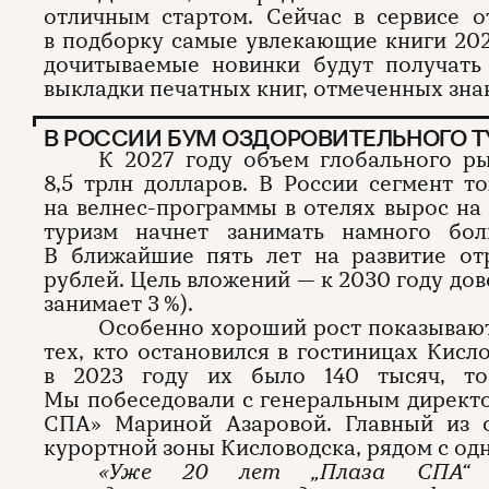
отличным стартом. Сейчас в сервисе 
в подборку самые увлекающие книги 202
дочитываемые новинки будут получать
выкладки печатных книг, отмеченных зна
В РОССИИ БУМ ОЗДОРОВИТЕЛЬНОГО 
К 2027 году объем глобального ры
8,5 трлн долларов. В России сегмент т
на велнес-программы в отелях вырос на 
туризм начнет занимать намного бо
В ближайшие пять лет на развитие от
рублей. Цель вложений — к 2030 году дов
занимает 3 %).
Особенно хороший рост показывают
тех, кто остановился в гостиницах Кисло
в 2023 году их было 140 тысяч, то
Мы побеседовали с генеральным директ
СПА» Мариной Азаровой. Главный из о
курортной зоны Кисловодска, рядом с од
«Уже 20 лет „Плаза СПА
“
р