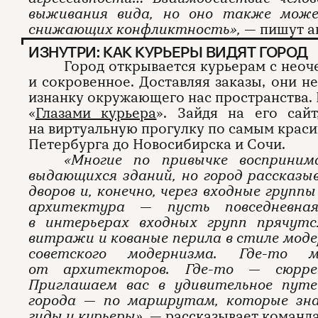
выживания вида, но оно также може
снижающих конфликтность»,
— пишут а
ИЗНУТРИ: КАК КУРЬЕРЫ ВИДЯТ ГОРОД
Город открывается курьерам с неоч
и сокровенное. Доставляя заказы, они н
изнанку окружающего нас пространства. 
«
Глазами курьера
». Зайдя на его сай
на виртуальную прогулку по самым краси
Петербурга до Новосибирска и Сочи.
«Многие по привычке восприни
выдающихся зданий, но город рассказыв
дворов и, конечно, через входные груп
архитектура — пусть повседневна
в интерьерах входных групп прячут
витражи и кованые перила в стиле модер
советского модернизма. Где-то 
от архитекторов. Где-то — сюрр
Приглашаем вас в удивительное пут
города — по маршрутам, которые зна
гиды и курьеры»,
— рассказывает команда