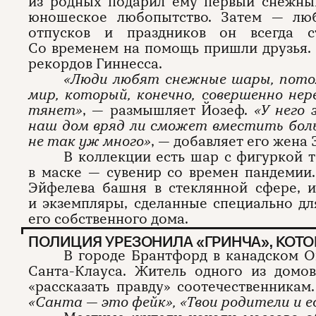
из родных подарил ему первый снежны
юношеское любопытство. Затем — лю
отпусков и праздников он всегда с
Со временем на помощь пришли друзья. 
рекордов Гиннесса.
«Люди любят снежные шары, пото
мир, который, конечно, совершенно не
тянет»
, — размышляет Йозеф.
«У него
наш дом вряд ли сможет вместить боль
не так уж много»
, — добавляет его жена
В коллекции есть шар с фигуркой т
в маске — сувенир со времен пандеми
Эйфелева башня в стеклянной сфере, и
и экземпляры, сделанные специально д
его собственного дома.
ПОЛИЦИЯ УРЕЗОНИЛА «ГРИНЧА», КОТО
В городе Брантфорд в канадском О
Санта-Клауса. Житель одного из домо
«рассказать правду» соотечественникам
«Санта — это фейк», «Твои родители и 