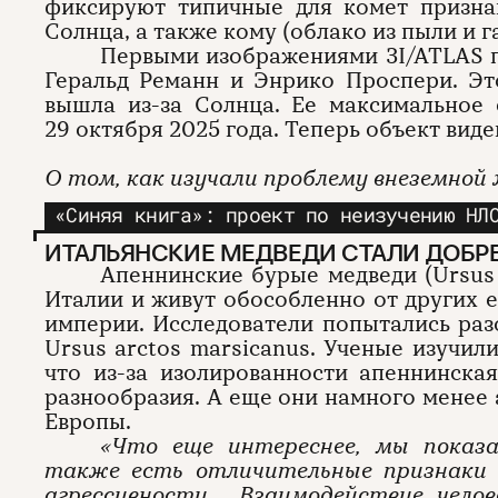
фиксируют типичные для комет призна
Солнца, а также кому (облако из пыли и 
Первыми изображениями 3I/ATLAS п
Геральд Реманн и Энрико Проспери. Эт
вышла из-за Солнца. Ее максимальное
29 октября 2025 года. Теперь объект виде
О том, как изучали проблему внеземной
«Синяя книга»: проект по неизучению НЛ
ИТАЛЬЯНСКИЕ МЕДВЕДИ СТАЛИ ДОБР
Апеннинские бурые медведи (Ursus 
Италии и живут обособленно от других 
империи. Исследователи попытались раз
Ursus arctos marsicanus. Ученые изучил
что из-за изолированности апеннинска
разнообразия. А еще они намного менее 
Европы.
«Что еще интереснее, мы показа
также есть отличительные признаки 
агрессивности… Взаимодействие чело