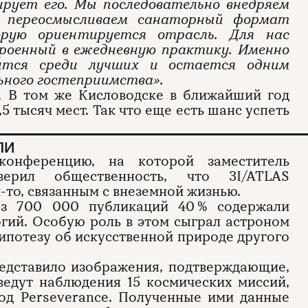
ирует его. Мы последовательно внедряем
и, переосмысливаем санаторный формат
орую ориентируется отрасль. Для нас
роенный в ежедневную практику. Именно
ится среди лучших и остается одним
ьного гостеприимства».
. В том же Кисловодске в ближайший год
,5 тысяч мест. Так что еще есть шанс успеть
ЛИ
конференцию, на которой заместитель
ерил общественность, что 3I/ATLAS
м-то, связанным с внеземной жизнью.
Из 700 000 публикаций 40 % содержали
гий. Особую роль в этом сыграл астроном
гипотезу об искусственной природе другого
едставило изображения, подтверждающие,
 ведут наблюдения 15 космических миссий,
од Perseverance. Полученные ими данные