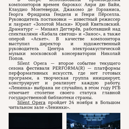
композиторов времен барокко: Анри дю Байи,
Клаудио Монтеверди, Джакомо де Горзаниса,
Георга Фридриха Генделя и Генри Пёрселла.
Руководитель постановки — известный режиссер
и лауреат «Золотой Маски» Юрий Квятковский.
Драматург — Михаил Дегтярёв, работавший над
спектаклями «Кабала святош» и «Занос», а также
оперой «Аскет». В качестве композитора
выступил директор и художественный
руководитель Центра электроакустической
музыки московской консерватории Николай
Попов.
Silent Opera — второе событие текущего
сезона фестиваля PERFORMA(R) — платформы
перформативных искусств, где нет готовых
программ, а творческая группа инициирует,
конструирует и реализует каждую работу.
«Ленинка» выбрана не случайно, в этом году РГБ
отмечает столетие своего статуса главной
государственной библиотеки страны.
Silent Opera
пройдет 24 ноября в Большом
читальном зале «Ленинки».