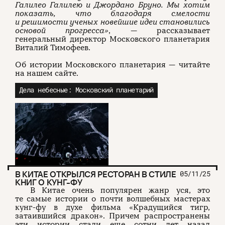
Галилео Галилею и Джордано Бруно. Мы хотим
показать, что благодаря смелости
и решимости ученых новейшие идеи становились
О проекте
ЧТИВО ДОМ
Рекламодателям
Команда
YouTube
основой прогресса»
, — рассказывает
Авторы
Telegram
генеральный директор Московского планетария
Журнал
VK
Виталий Тимофеев.
Об истории Московского планетария — читайте
на нашем сайте.
Подписаться на журнал
Дела небесные: Московский планетарий
Пользовательское соглашение
Политика конфиденциальности
(c) ЧТИВО 2026. Все права защищены
16+
В КИТАЕ ОТКРЫЛСЯ РЕСТОРАН В СТИЛЕ
05/11/25
КНИГ О КУНГ-ФУ
Разработка:
Astroshock
В Китае очень популярен жанр уся, это
те самые истории о почти волшебных мастерах
кунг-фу в духе фильма «Крадущийся тигр,
затаившийся дракон». Причем распространены
эти истории стали еще сотни лет назад