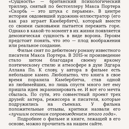
«Сущность» — британский психологический
триллер, снятый по бестселлеру Макса Портера
«Скорбь — это штука с перьями». В центре
истории овдовевший художник-иллюстратор (его
как раз играет Камбербэтч), который вместе
со своими сыновьями пытается пережить горе.
Однако в какой-то момент в их жизни появляется
демоническая сущность в виде ворона. Героям
предстоит понять, что это — плод воображения
или реальное создание.
Фильм снят по дебютному роману известного
писателя Макса Портера. В 2015-м произведение
стало хитом благодаря своему яркому
поэтическому стилю и атмосфере в духе Эдгара
Аллана По. К слову, у автора в фильме есть
небольшое камео. Любопытно, что книга в свое
время поразила Камбербэтча, став одной
из любимейших, но лишь спустя много лет ему
пришла идея экранизировать ее. И вот его мечта
сбылась. По сути, это совместный проект трех
друзей: актера, режиссера и писателя, которые
подружились на съемках. У фильма
положительные отзывы, критики назвали его
«лучшим осенним сопровождением этого года»
.
Подробнее о фильме и книге, лежащей в его
основе, можно прочитать на нашем сайте.