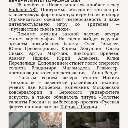
ВЕЧЕР НИКИТЫ ТОНКОНОГОВА
15 ноября в «Новом манеже» пройдет вечер
Endemic ART
. Программа объединит три жанра:
классическую фортепианную игру, балет и оперу.
Организаторы обещают иммерсивность и даже
интеллектуальную игру со зрителем —
«путешествие сквозь эпохи».
Помимо музыки важной частью вечера
станет хореография. На сцену выйдут ведущие
артисты российского балета: Олег Габышев,
Юлия Гребенщикова, Карим Абдуллин, Ольга
Сизых, Артур Мкртчян, Виктория Брилёва,
Азамат Ишкин, Юрий Алексеев, Юлия
Перепелица. Дополнением станет голос оперного
солиста Владимира Магомадова. Режиссер-
постановщик этого представления — Анна Верде.
Главным героем вечера станет Никита
Тонконогов — известный российский пианист,
ученик Ван Клиберна, выпускник Московской
консерватории и Бернского университета
искусств, а также обладатель титула «Золотые
таланты России» и амбассадор проекта «Русская
фортепианная школа»
Табриза Шахиди
.