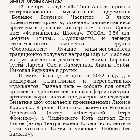
ИНДИ-МУЗЫКАНТАМ
12 ноября в клубе «16 Тонн Арбат» прошла
театрализованная музыкальная церемония
«Большое Безумное Чаепитие». В числе
победителей проекты, особенно запомнившиеся
зрителям в прошлом концертном сезоне. Среди
них: «Фламандская Школа», FÓLGA, 3.56 am,
«Редкие Птицы», «Кубикмагги» и легенда
отечественного нью-вейва — группа
«Оберманекен». Лучшие инди-исполнители
традиционно получают награды Cup Of Madness
из рук известных деятелей — Найка Борзова,
Тутты Ларсен, Олега Кармунина, Лианы Грибы,
Николая Редькина и других.
Премия была учреждена в 2022 году для
поддержки талантливых и перспективных
музыкантов. Главная цель — собрать под одной
крышей представителей разных сфер индустрии:
артистов, журналистов, продюсеров, менеджеров.
Тематика шоу отсылает к произведениям Льюиса
Кэрролла. В роли Шляпника выступил Николай
Орловский (актер «Мастерской Петра
Фоменко»), а Чеширского Кота сыграл Егор
Попов (актер Театра имени Гоголя, исполнитель
роли молодого Басты в мюзикле «Любовь без
памяти»).