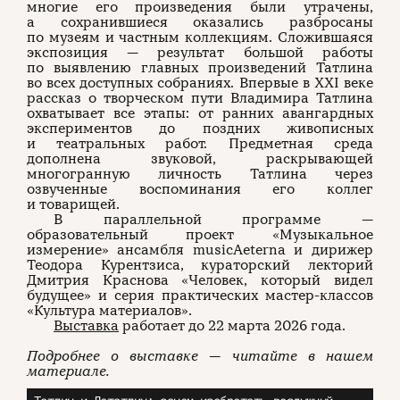
многие его произведения были утрачены,
а сохранившиеся оказались разбросаны
по музеям и частным коллекциям. Сложившаяся
экспозиция — результат большой работы
по выявлению главных произведений Татлина
во всех доступных собраниях. Впервые в XXI веке
рассказ о творческом пути Владимира Татлина
охватывает все этапы: от ранних авангардных
экспериментов до поздних живописных
и театральных работ. Предметная среда
дополнена звуковой, раскрывающей
многогранную личность Татлина через
озвученные воспоминания его коллег
и товарищей.
В параллельной программе —
образовательный проект «Музыкальное
измерение» ансамбля musicAeterna и дирижер
Теодора Курентзиса, кураторский лекторий
Дмитрия Краснова «Человек, который видел
будущее» и серия практических мастер-классов
«Культура материалов».
Выставка
работает до 22 марта 2026 года.
Подробнее о выставке — читайте в нашем
материале.