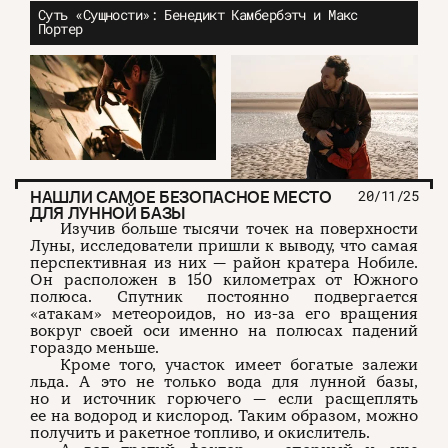
Суть «Сущности»: Бенедикт Камбербэтч и Макс
Портер
НАШЛИ САМОЕ БЕЗОПАСНОЕ МЕСТО
20/11/25
ДЛЯ ЛУННОЙ БАЗЫ
Изучив больше тысячи точек на поверхности
Луны, исследователи пришли к выводу, что самая
перспективная из них — район кратера Нобиле.
Он расположен в 150 километрах от Южного
полюса. Спутник постоянно подвергается
«атакам» метеороидов, но из-за его вращения
вокруг своей оси именно на полюсах падений
гораздо меньше.
Кроме того, участок имеет богатые залежи
льда. А это не только вода для лунной базы,
но и источник горючего — если расщеплять
ее на водород и кислород. Таким образом, можно
получить и ракетное топливо, и окислитель.