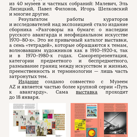
из 40 музеев и частных собраний: Малевич, Эль
Лисицкий, Павел Филонов, Игорь Шелковский
и многие другие.
Результатом работы кураторов
и исследователей над экспозицией стало издание
сборника «Разговоры на бумаге: о наследии
русского авангарда и неофициальном искусстве
1970–80-х». Это не привычный каталог выставки,
а семь «тетрадей», которые обращаются к темам,
волновавшим художников как в 1910–1920-х, так
и в 1970–1980-х годах. Саморепрезентация,
категории предметного и беспредметного,
размывание границ между искусством и жизнью,
преемственность и терминологии — лишь часть
затронутых тем.
Издание
создано совместно с Музеем
AZ и является частью более крупной серии «Путь
к авангарду». Сама
выставка
проходит
до 18 января.