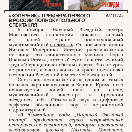
«КОПЕРНИК»: ПРЕМЬЕРА ПЕРВОГО
07/11/25
В РОССИИ ПОЛНОКУПОЛЬНОГО
СПЕКТАКЛЯ
5 ноября «Научный Звездный театр»
Московского планетария показал первый
в нашей стране полнокупольный
мультимедийный
спектакль
. Он посвящен жизни
Николая Коперника. История рассказывается
от лица его единственного ученика Георга
Иоахима Ретика, который сумел спасти великий
труд «О вращениях небесных сфер». Это не урок
астрономии, а очень живая и яркая постановка
о строении Вселенной и месте человека в ней.
Спектакль показывается на одном из самых
больших экранов-куполов в Европе. Кроме него
используется живой план на сцене,
мультимедийный видео-арт и проекции
звездного неба. Объемный звук и цифровые
эффекты объединяют шоу с астрономией
и драматургией.
«В ближайшие годы „Научный Звездный
театр
“
представит серию возрожденных
исторических спектаклей, которые посвящены
выдающимся ученым: Николаю Копернику,