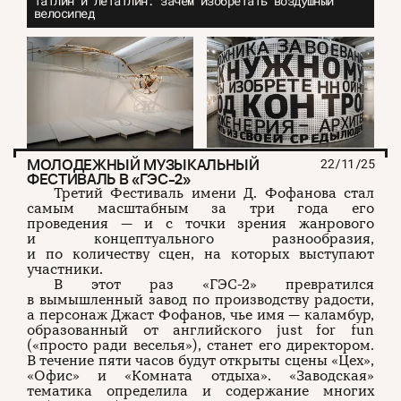
Татлин и Летатлин: зачем изобретать воздушный
велосипед
МОЛОДЕЖНЫЙ МУЗЫКАЛЬНЫЙ
22/11/25
ФЕСТИВАЛЬ В «ГЭС-2»
Третий Фестиваль имени Д. Фофанова стал
самым масштабным за три года его
проведения — и с точки зрения жанрового
и концептуального разнообразия,
и по количеству сцен, на которых выступают
участники.
В этот раз «ГЭС-2» превратился
в вымышленный завод по производству радости,
а персонаж Джаст Фофанов, чье имя — каламбур,
образованный от английского just for fun
(«просто ради веселья»), станет его директором.
В течение пяти часов будут открыты сцены «Цех»,
«Офис» и «Комната отдыха». «Заводская»
тематика определила и содержание многих