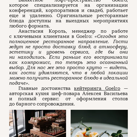
Банкетное лофт-пространство Goelro,
которое специализируется на организации
конференций, корпоративов и свадеб, работает
еще и удаленно. Оригинальные ресторанные
блюда доступны на выездных мероприятиях
любого формата.
Анастасия Король, менеджер по работе
с ключевыми клиентами в Goelro:
«Сегодня это
полноценное ресторанное направление. Гости
ждут не просто доставку блюд, а атмосферу,
эстетику и уровень сервиса, где бы они
ни находились. Если раньше его воспринимали
как компромисс, то теперь это осознанный
выбор. Для нас же это просто круто — видеть,
как гости удивляются, что в любой локации
можно получить ресторанное блюдо в идеальной
подаче»
.
Главные достоинства
кейтеринга Goelro
—
авторская кухня шеф-повара Алексея Васильева
и полный сервис: от оформления столов
до барного сопровождения.