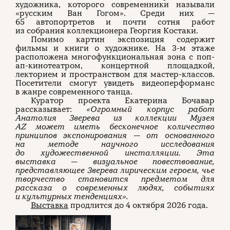
художника, которого современники называли
«русским Ван Гогом». Среди них —
65 автопортретов и почти сотня работ
из собрания коллекционера Георгия Костаки.
Помимо картин экспозиция содержит
фильмы и книги о художнике. На 3-м этаже
расположена многофункциональная зона с поп-
ап-кинотеатром, концертной площадкой,
лекторием и пространством для мастер-классов.
Посетители смогут увидеть видеоперформанс
в жанре современного танца.
Куратор проекта Екатерина Бочавар
рассказывает:
«Огромный корпус работ
Анатолия Зверева из коллекции Музея
AZ может иметь бесконечное количество
принципов экспонирования — от основанного
на методе научного исследования
до художественной инсталляции. Эта
выставка — визуальное повествование,
представляющее Зверева лирическим героем, чье
творчество становится предметом для
рассказа о современных людях, событиях
и культурных тенденциях».
Выставка
продлится до 4 октября 2026 года.