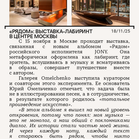
«РЯДОМ»: ВЫСТАВКА-ЛАБИРИНТ
18/11/25
В ЦЕНТРЕ МОСКВЫ
С 15 ноября в Москве проходит выставка,
связанная с новым альбомом «Рядом»
российского исполнителя JONY. Она
метафорически оформлена как лабиринт, где
зритель, вслушиваясь в музыку и всматриваясь
в образы, совершает путешествие вместе
с автором.
Галерея Omelchenko выступила куратором
и соавтором этого эксперимента. Ее основатель
Юрий Омельченко отмечает, что задача была
не в иллюстрировании песен, а в сотрудничестве,
в результате которого родилось
«тотальное
произведение искусства»
.
«В этом альбоме я вышел на новый уровень
откровения, потому что понял: моя музыка —
это не монолог, а наш общий с поклонниками
диалог. Их истории стали частью моей жизни.
И через каждую ноту, каждый текст
я стараюсь быть рядом, чтобы никто