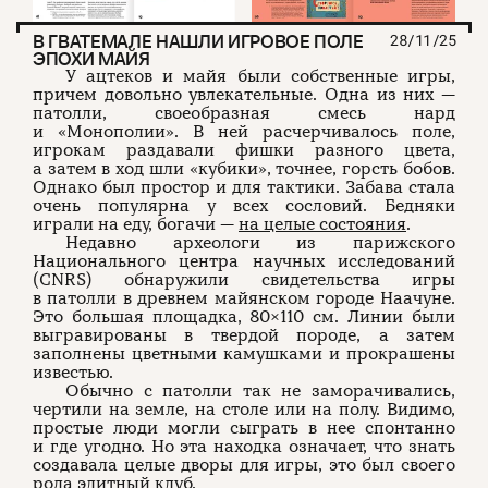
В ГВАТЕМАЛЕ НАШЛИ ИГРОВОЕ ПОЛЕ
28/11/25
ЭПОХИ МАЙЯ
У ацтеков и майя были собственные игры,
причем довольно увлекательные. Одна из них —
патолли, своеобразная смесь нард
и «Монополии». В ней расчерчивалось поле,
игрокам раздавали фишки разного цвета,
а затем в ход шли «кубики», точнее, горсть бобов.
Однако был простор и для тактики. Забава стала
очень популярна у всех сословий. Бедняки
играли на еду, богачи —
на целые состояния
.
Недавно археологи из парижского
Национального центра научных исследований
(CNRS) обнаружили свидетельства игры
в патолли в древнем майянском городе Наачуне.
Это большая площадка, 80×110 см. Линии были
выгравированы в твердой породе, а затем
заполнены цветными камушками и прокрашены
известью.
Обычно с патолли так не заморачивались,
чертили на земле, на столе или на полу. Видимо,
простые люди могли сыграть в нее спонтанно
и где угодно. Но эта находка означает, что знать
создавала целые дворы для игры, это был своего
рода элитный клуб.