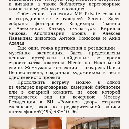
и дизайна, а также библиотеку, переговорные
комнаты и музейную экспозицию.
Собственная коллекция MR Private создана
в сотрудничестве с галереей Seréne. Здесь
собраны фотографии Владимира Глынина
и Александры Катьер; скульптуры Кирилла
Чижова, Аполлинарии Брошь и Алексея
Панькина; живопись Антона Конюхова и Анки
Ахалая.
Еще одна точка притяжения в резиденции —
музейная экспозиция. Здесь представлены
ценные артефакты, найденные во время
строительства квартала Nicole на Никольской
улице. Жемчужина коллекции — акварель Павла
Пепперштейна, созданная художником в честь
одноименного проекта.
Продолжить встречу можно в одной
из четырех переговорных, камерной библиотеке
или в сигарной комнате, из окон которой
открывается вид на вечернюю Москву.
Резиденция в БЦ «Романов двор» открыта
ежедневно, вход по предварительной записи
по телефону +7(495) 431−40–96.