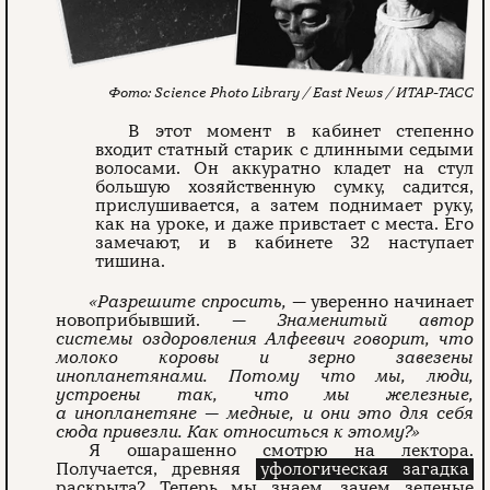
Science Photo Library / East News /
ИТАР-ТАСС
В этот момент в кабинет степенно
входит статный старик с длинными седыми
волосами. Он аккуратно кладет на стул
большую хозяйственную сумку, садится,
прислушивается, а затем поднимает руку,
как на уроке, и даже привстает с места. Его
замечают, и в кабинете 32 наступает
тишина.
«Разрешите спросить,
— уверенно начинает
новоприбывший. —
Знаменитый автор
системы оздоровления Алфеевич говорит, что
молоко коровы и зерно завезены
инопланетянами. Потому что мы, люди,
устроены так, что мы железные,
а инопланетяне — медные, и они это для себя
сюда привезли. Как относиться к этому?»
Я ошарашенно смотрю на лектора.
Получается, древняя
уфологическая загадка
раскрыта? Теперь мы знаем, зачем зеленые