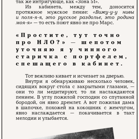
так же интригующе, как «Зона 51».
Из кабинета, между тем, доносится
протяжное мужское пение:
«Вижу-у-у нивы
и поля-я-я, это русское раздолье, это родина
моя-я»
— то есть поют явно не про Марс.
«Простите, тут точно
про НЛО?» — шепотом
уточняю я у чинного
старичка с портфелем,
спешащего в кабинет.
Тот вежливо кивает и исчезает за дверью.
Внутри я обнаруживаю несколько человек,
сидящих вокруг стола с закрытыми глазами, —
они то ли медитируют, то ли наслаждаются
пением. В углу пожилой господин со спутанной
бородой, он явно дремлет. А вот пожилая дама
в шапочке, похожей на кокошник с жемчугом,
явно наслаждается — покачивается в такт
мелодии и улыбается.