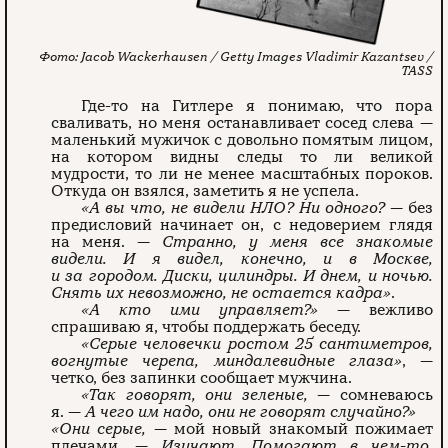
Jacob Wackerhausen / Getty Images
Vladimir Kazantsev /
TASS
Где-то на Гитлере я понимаю, что пора
сваливать, но меня останавливает сосед слева —
маленький мужичок с довольно помятым лицом,
на котором видны следы то ли великой
мудрости, то ли не менее масштабных пороков.
Откуда он взялся, заметить я не успела.
«А вы что, не видели НЛО? Ни одного?
— без
предисловий начинает он, с недоверием глядя
на меня. —
Странно, у меня все знакомые
видели. И я видел, конечно, и в Москве,
и за городом. Диски, цилиндры. И днем, и ночью.
Снять их невозможно, не остается кадра»
.
«А кто ими управляет?»
— вежливо
спрашиваю я, чтобы поддержать беседу.
«Серые человечки ростом 25 сантиметров,
вогнутые черепа, миндалевидные глаза»
, —
четко, без запинки сообщает мужчина.
«Так говорят, они зеленые,
— сомневаюсь
я. —
А чего им надо, они не говорят случайно?»
«Они серые,
— мой новый знакомый пожимает
плечами. —
Изучают. Помогают в чем-то.