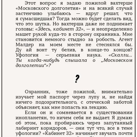
Этот вопрос я задаю пожилой вахтерше
«Московского долголетия» и на всякий случай
застенчиво улыбаюсь — вдруг решат, что
я сумасшедшая? Тогда можно будет сделать вид,
что это шутка. Но вахтерша даже не поднимает
головы:
«Здесь, кабинет 32»
, — и неопределенно
машет рукой куда-то в сторону охранника. Мне
становится немного стыдно за робость. Агент
Малдер на моем месте не стеснялся бы.
Ду ай вонт ту белив, в конце-то концов?
Уфология — серьезная наука.
«Скалли…
Ты когда-нибудь слышала о „Московском
долголетии“»?
Охранник, тоже пожилой, внимательно
изучает мой паспорт через лупу и, не найдя
ничего подозрительного, с отеческой заботой
объясняет, как мне попасть на лекцию.
Если он и сомневается в существовании
инопланетян, то ничем себя не выдает. Я думаю
об этом, пока пробираюсь через запутанный
лабиринт коридоров, — они тут что, все в теме
уфологии? «Кабинет 32» начинает звучать почти