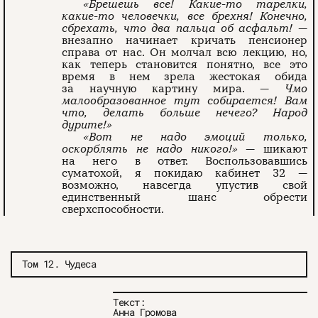
«Брешешь все! Какие-то тарелки,
какие-то человечки, все брехня! Конечно,
сбрехать, что два пальца об асфальт!
—
внезапно начинает кричать пенсио­нер
справа от нас. Он молчал всю лекцию, но,
как теперь становится понятно, все это
время в нем зрела жестокая обида
за научную картину мира. —
Чмо
малообразованное тут собирается! Вам
что, делать больше не­чего? Народ
дурите!»
«Вот не надо эмоций только,
оскорблять не надо никого!»
— шикают
на него в ответ. Воспользовавшись
суматохой, я покидаю кабинет 32 —
возможно, навсегда упустив свой
единственный шанс обрести
сверхспособности.
О проекте
ЧТИВО ДОМ
Рекламодателям
Команда
YouTube
Авторы
Telegram
Журнал
VK
Том 12. Чудеса
Текст:
Анна Громова
Подписаться на журнал