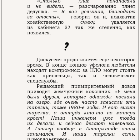
«Столько книг понаписали
и не видели
, — разочарованно тянет
дедушка. —
Я вас услышал, благодарю
за ответы»
, — говорит он и, подхватив
хозяйственную сумку, удаляется
из кабинета 32 так же степенно, как
появился.
Дискуссия продолжается еще некоторое
время. В конце концов уфологи-любители
находят компромисс: за НЛО могут стоять
как пришельцы, так и человеческие
спецслужбы.
Решающий примирительный довод
приводит жемчужный кокошник:
«У меня
были друзья, которые однажды поехали
на озеро, где очень часто зависали эти
тарелки, тоже 1980-е годы. И вот висит
тарелка, а оттуда кто-то по матери
кроет! Наши инженеры уже тогда
их делали, и сейчас делают наверняка.
А Гитлер вообще в Антарктиде этим
занимался. И наши тарелки есть,
и инопланетные»
.