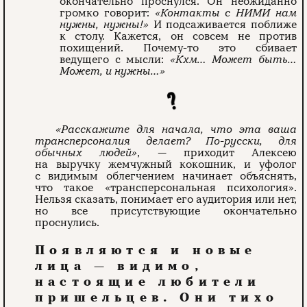
окончательно проснулся. Он неожиданно
громко говорит:
«Контакты с НИМИ нам
нужны, нужны!»
И подсаживается поближе
к столу. Кажется, он совсем не против
похищений. Почему-то это сбивает
ведущего с мысли:
«Кхм… Может быть…
Может, и нужны…»
«Расскажите для начала, что эта ваша
трансперсоналия делает? По-русски, для
обычных людей»
, — приходит Алексею
на выручку жемчужный кокошник, и уфолог
с видимым облегчением начинает объяснять,
что такое «трансперсональная психология».
Нельзя сказать, понимает его аудитория или нет,
но все присутствую­щие окончательно
проснулись.
Появляются и новые
лица — видимо,
настоящие любители
пришельцев. Они тихо