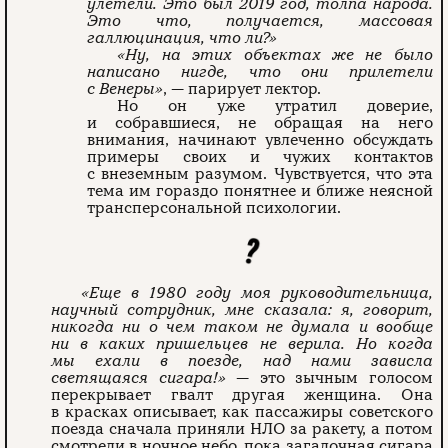
улетели. Это был 2019 год, толпа народа.
Это что, получается, массовая
галлюцинация, что ли?»
«Ну, на этих объектах же не было
написано нигде, что они прилетели
с Венеры»
, — парирует лектор.
Но он уже утратил доверие,
и собравшиеся, не обращая на него
внимания, начинают увлеченно обсуждать
примеры своих и чужих контактов
с внеземным разумом. Чувствуется, что эта
тема им гораздо понятнее и ближе неясной
трансперсональной психологии.
«Еще в 1980 году моя руководительница,
научный сотрудник, мне сказала: я, говорит,
никогда ни о чем таком не думала и вообще
ни в каких пришельцев не верила. Но когда
мы ехали в поезде, над нами зависла
светящаяся сигара!»
— это зычным голосом
перекрывает гвалт другая женщина. Она
в красках описывает, как пассажиры советского
поезда сначала приняли НЛО за ракету, а потом
смотрели в ночное небо, пока загадочная сигара