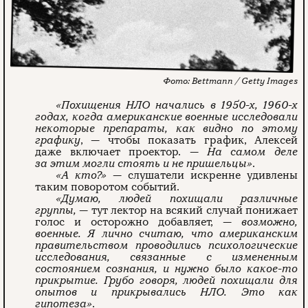
Bettmann / Getty Images
«Похищения НЛО начались в 1950-х, 1960-х
годах, когда американские военные исследовали
некоторые препараты, как видно по этому
графику
, — чтобы показать график, Алексей
даже включает проектор. —
На самом деле
за этим могли стоять и не пришельцы»
.
«А кто?»
— слушатели искренне удивлены
таким поворотом событий.
«Думаю, людей похищали различные
группы,
— тут лектор на всякий случай понижает
голос и осторожно добавляет, —
возможно,
военные. Я лично считаю, что американским
правительством проводились психологические
исследования, связанные с измененным
состоянием сознания, и нужно было какое-то
прикрытие. Грубо говоря, людей похищали для
опытов и прикрывались НЛО. Это как
гипотеза»
.