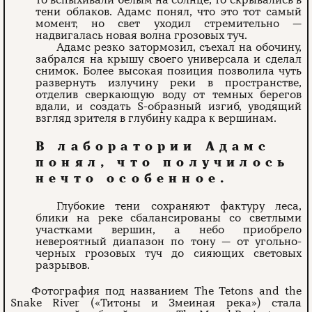
то вспыхивали белым на солнце, то скрывались в
тени облаков. Адамс понял, что это тот самый
момент, но свет уходил стремительно —
надвигалась новая волна грозовых туч.
Адамс резко затормозил, съехал на обочину,
забрался на крышу своего универсала и сделал
снимок. Более высокая позиция позволила чуть
развернуть излучину реки в пространстве,
отделив сверкающую воду от темных берегов
вдали, и создать S-образный изгиб, уводящий
взгляд зрителя в глубину кадра к вершинам.
В лаборатории Адамс
понял, что получилось
нечто особенное.
Глубокие тени сохраняют фактуру леса,
блики на реке сбалансированы со светлыми
участками вершин, а небо приобрело
невероятный диапазон по тону — от угольно-
черных грозовых туч до сияющих световых
разрывов.
Фотография под названием The Tetons and the
Snake River («Титоны и Змеиная река»)
стала