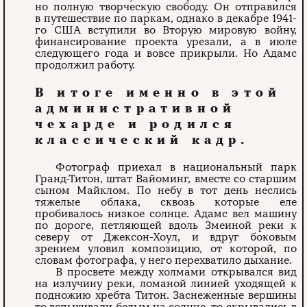
но полную творческую свободу. Он отправился
в путешествие по паркам, однако в декабре 1941-
го США вступили во Вторую мировую войну,
финансирование проекта урезали, а в июле
следующего года и вовсе прикрыли. Но Адамс
продолжил работу.
В итоге именно в этой
административной
чехарде и родился
классический кадр.
Фотограф приехал в национальный парк
Гранд-Титон, штат Вайоминг, вместе со старшим
сыном Майклом. По небу в тот день неслись
тяжелые облака, сквозь которые еле
пробивалось низкое солнце. Адамс вел машину
по дороге, петляющей вдоль Змеиной реки к
северу от Джексон-Хоул, и вдруг боковым
зрением уловил композицию, от которой, по
словам фотографа, у него перехватило дыхание.
В просвете между холмами открывался вид
на излучину реки, ломаной линией уходящей к
подножию хребта Титон. Заснеженные вершины