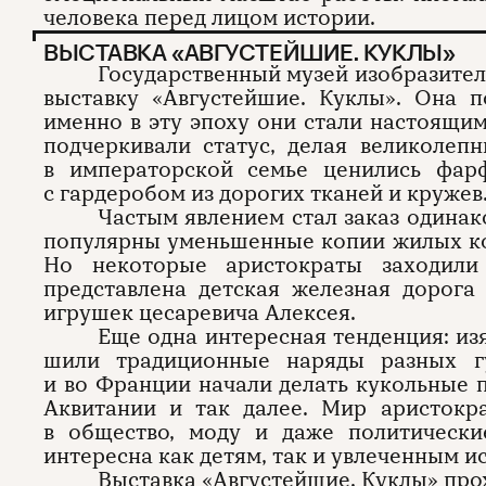
человека перед лицом истории.
ВЫСТАВКА «АВГУСТЕЙШИЕ. КУКЛЫ»
Государственный музей изобразител
выставку «Августейшие. Куклы». Она 
именно в эту эпоху они стали настоящим
подчеркивали статус, делая великолеп
в императорской семье ценились фа
с гардеробом из дорогих тканей и кружев
Частым явлением стал заказ одинак
популярны уменьшенные копии жилых к
Но некоторые аристократы заходили
представлена детская железная дорог
игрушек цесаревича Алексея.
Еще одна интересная тенденция: из
шили традиционные наряды разных г
и во Франции начали делать кукольные 
Аквитании и так далее. Мир аристокр
в общество, моду и даже политически
интересна как детям, так и увлеченным и
Выставка «
Августейшие. Куклы
» про