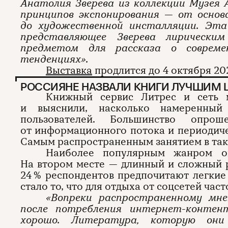
Анатолия Зверева из коллекции Музея
принципов экспонирования — от основ
до художественной инсталляции. Эта
представляющее Зверева лирически
предметом для рассказа о соврем
тенденциях».
Выставка
продлится до 4 октября 20
РОССИЯНЕ НАЗВАЛИ КНИГИ ЛУЧШИМ
Книжный сервис Литрес и сеть м
и выяснили, насколько намеренный
пользователей. Большинство опро
от информационного потока и периодиче
Самым распространенным занятием в таки
Наиболее популярным жанром ок
На втором месте — длинный и сложный 
24 % респондентов предпочитают легки
стало то, что для отдыха от соцсетей час
«Вопреки распространенному мн
после потребления интернет-конте
хорошо. Литература, которую он