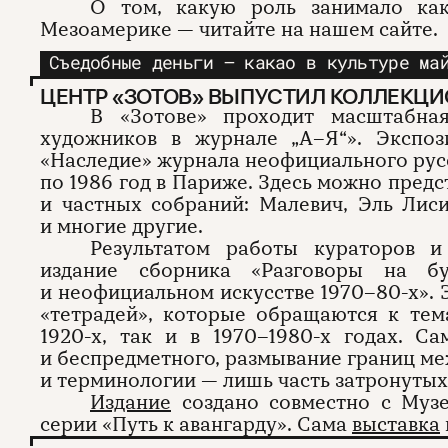
О том, какую роль занимало ка
Мезоамерике — читайте на нашем сайте.
Съедобные деньги — какао в культуре ма
ЦЕНТР «ЗОТОВ» ВЫПУСТИЛ КОЛЛЕКЦИ
В «Зотове» проходит масштабная
художников в журнале „А–Я“». Экспоз
«Наследие» журнала неофициального русс
по 1986 год в Париже. Здесь можно предс
и частных собраний: Малевич, Эль Лис
и многие другие.
Результатом работы кураторов и
издание сборника «Разговоры на бу
и неофициальном искусстве 1970–80-х». 
«тетрадей», которые обращаются к тем
1920-х, так и в 1970–1980-х годах. С
и беспредметного, размывание границ ме
и терминологии — лишь часть затронутых
Издание
создано совместно с Музе
серии «Путь к авангарду». Сама
выставка