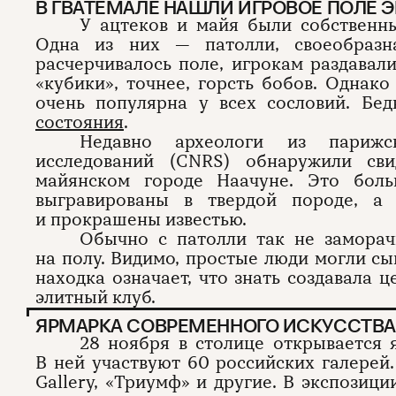
В ГВАТЕМАЛЕ НАШЛИ ИГРОВОЕ ПОЛЕ 
У ацтеков и майя были собственны
Одна из них — патолли, своеобраз
расчерчивалось поле, игрокам раздавал
«кубики», точнее, горсть бобов. Однако
очень популярна у всех сословий. Бе
состояния
.
Недавно археологи из парижс
исследований (CNRS) обнаружили св
майянском городе Наачуне. Это бол
выгравированы в твердой породе, а
и прокрашены известью.
Обычно с патолли так не заморачи
на полу. Видимо, простые люди могли сыг
находка означает, что знать создавала 
элитный клуб.
ЯРМАРКА СОВРЕМЕННОГО ИСКУССТВА 
28 ноября в столице открывается я
В ней участвуют 60 российских галерей. 
Gallery, «Триумф» и другие. В экспози