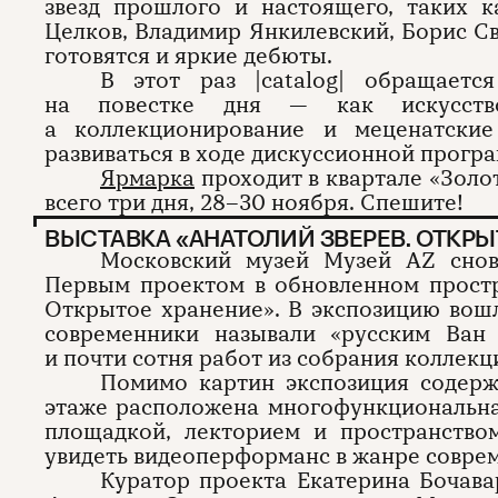
звезд прошлого и настоящего, таких к
Целков, Владимир Янкилевский, Борис С
готовятся и яркие дебюты.
В этот раз |catalog| обращаетс
на повестке дня — как искусство
а коллекционирование и меценатски
развиваться в ходе дискуссионной прогр
Ярмарка
проходит в квартале «Золо
всего три дня, 28–30 ноября. Спешите!
ВЫСТАВКА «АНАТОЛИЙ ЗВЕРЕВ. ОТКРЫ
Московский музей Музей AZ снов
Первым проектом в обновленном простр
Открытое хранение». В экспозицию вош
современники называли «русским Ван
и почти сотня работ из собрания коллекц
Помимо картин экспозиция содерж
этаже расположена многофункциональна
площадкой, лекторием и пространством
увидеть видеоперформанс в жанре соврем
Куратор проекта Екатерина Бочава