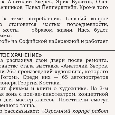
ак Анатолий Зверев, Эрик Булатов, Олег
вешников, Павел Пепперштейн. Кроме того
я к теме потребления. Главный вопрос
 становится частью повседневности,
е жесты — образом жизни. Идея будет
аммы.
той» на Софийской набережной и работает
ТОЕ ХРАНЕНИЕ»
а распахнул свои двери после ремонта.
анстве стала выставка «Анатолий Зверев.
ли 260 произведений художника, которого
 Гогом». Среди них — 65 автопортретов
ионера Георгия Костаки.
ит фильмы и книги о художнике. На 3-м
я зона с поп-ап-кинотеатром, концертной
 для мастер-классов. Посетители смогут
енного танца.
р рассказывает:
«Огромный корпус работ