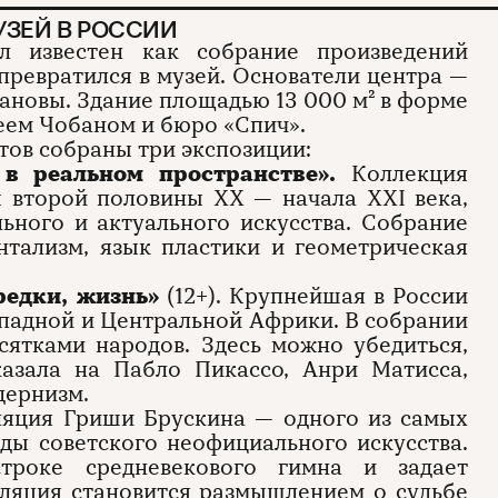
ЗЕЙ В РОССИИ
л известен как собрание произведений
 превратился в музей. Основатели центра —
ановы. Здание площадью 13 000 м² в форме
еем Чобаном и бюро «Спич».
тов собраны три экспозиции:
 в реальном пространстве».
Коллекция
ы второй половины ХХ — начала XXI века,
ьного и актуального искусства. Собрание
нтализм, язык пластики и геометрическая
редки, жизнь»
(12+). Крупнейшая в России
ападной и Центральной Африки. В собрании
сятками народов. Здесь можно убедиться,
азала на Пабло Пикассо, Анри Матисса,
дернизм.
ляция Гриши Брускина — одного из самых
ды советского неофициального искусства.
строке средневекового гимна и задает
ляция становится размышлением о судьбе