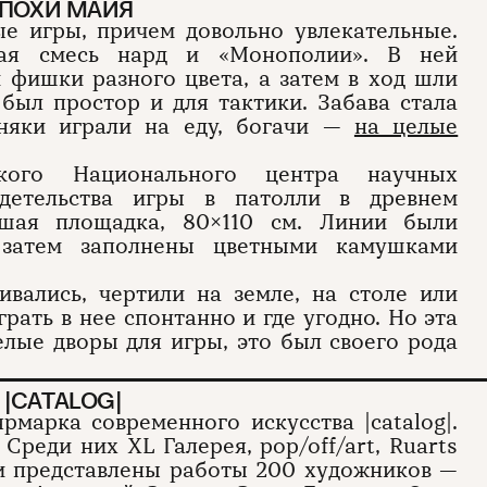
ЭПОХИ МАЙЯ
е игры, причем довольно увлекательные.
ная смесь нард и «Монополии». В ней
и фишки разного цвета, а затем в ход шли
 был простор и для тактики. Забава стала
дняки играли на еду, богачи —
на целые
кого Национального центра научных
идетельства игры в патолли в древнем
ьшая площадка, 80×110 см. Линии были
 затем заполнены цветными камушками
вались, чертили на земле, на столе или
рать в нее спонтанно и где угодно. Но эта
целые дворы для игры, это был своего рода
|CATALOG|
рмарка современного искусства |catalog|.
Среди них XL Галерея, pop/off/art, Ruarts
ции представлены работы 200 художников —