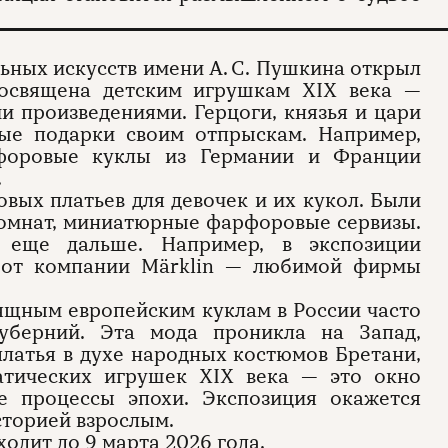
ьных искусств имени А. С. Пушкина открыл
посвящена детским игрушкам XIX века —
и произведениями. Герцоги, князья и цари
ные подарки своим отпрыскам. Например,
рфоровые куклы из Германии и Франции
.
овых платьев для девочек и их кукол. Были
омнат, миниатюрные фарфоровые сервизы.
 еще дальше. Например, в экспозиции
а от компании Märklin — любимой фирмы
ящным европейским куклам в России часто
уберний. Эта мода проникла на Запад,
платья в духе народных костюмов Бретани,
атических игрушек XIX века — это окно
е процессы эпохи. Экспозиция окажется
сторией взрослым.
ходит до 9 марта 2026 года.