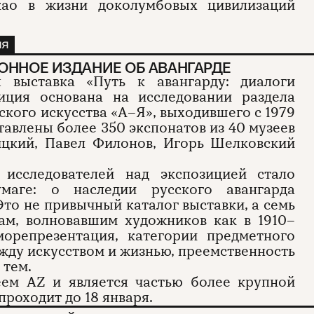
као в жизни доколумбовых цивилизаций
йя
ОННОЕ ИЗДАНИЕ ОБ АВАНГАРДЕ
 выставка «Путь к авангарду: диалоги
иция основана на исследовании раздела
кого искусства «А–Я», выходившего с 1979
тавлены более 350 экспонатов из 40 музеев
ицкий, Павел Филонов, Игорь Шелковский
 исследователей над экспозицией стало
маге: о наследии русского авангарда
Это не привычный каталог выставки, а семь
ам, волновавшим художников как в 1910–
аморепрезентация, категории предметного
жду искусством и жизнью, преемственность
 тем.
ем AZ и является частью более крупной
проходит до 18 января.