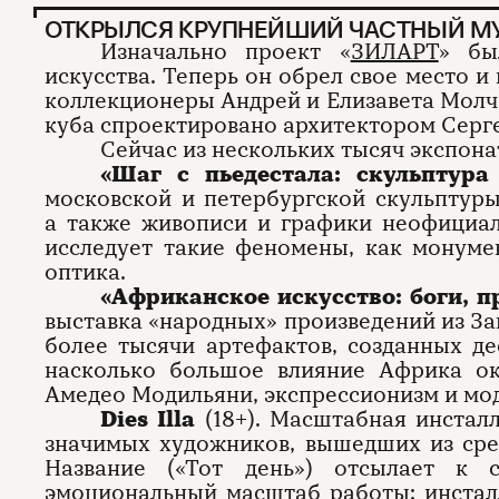
ОТКРЫЛСЯ КРУПНЕЙШИЙ ЧАСТНЫЙ МУ
Изначально проект «
ЗИЛАРТ
» бы
искусства. Теперь он обрел свое место и
коллекционеры Андрей и Елизавета Молч
куба спроектировано архитектором Серг
Сейчас из нескольких тысяч экспона
«Шаг с пьедестала: скульптура
московской и петербургской скульптур
а также живописи и графики неофициал
исследует такие феномены, как монуме
оптика.
«Африканское искусство: боги, п
выставка «народных» произведений из З
более тысячи артефактов, созданных де
насколько большое влияние Африка ок
Амедео Модильяни, экспрессионизм и мо
Dies Illa
(18+). Масштабная инстал
значимых художников, вышедших из сре
Название («Тот день») отсылает к 
эмоциональный масштаб работы: инстал