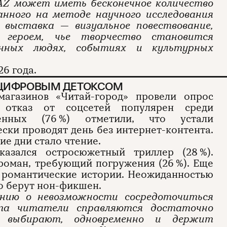
 AZ может иметь бесконечное количество
анного на методе научного исследования
 выставка — визуальное повествование,
м героем, чье творчество становится
енных людях, событиях и культурных
26 года.
 ЦИФРОВЫМ ДЕТОКСОМ
агазинов «Читай-город» провели опрос
 отказ от соцсетей популярен среди
шенных (76 %) отметили, что устали
ски проводят день без интернет-контента.
е дни стало чтение.
азался остросюжетный триллер (28 %).
роман, требующий погружения (26 %). Еще
е романтические истории. Неожиданностью
то берут нон-фикшен.
ению о невозможности сосредоточиться
нта читатели справляются достаточно
и выбирают, одновременно и держит