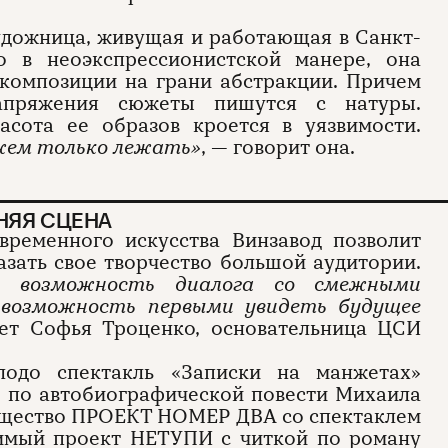
дожница, живущая и работающая в Санкт-
о в неоэкспрессионистской манере, она
 композиции на грани абстракции. Причем
напряжения сюжеты пишутся с натуры.
асота ее образов кроется в уязвимости.
жем только лежать»
, — говорит она.
НЯЯ СЦЕНА
временного искусства Винзавод позволит
зать свое творчество большой аудитории.
и возможность диалога со смежными
 возможность первыми увидеть будущее
ает Софья Троценко, основательница ЦСИ
лодо спектакль «Записки на манжетах»
 по автобиографической повести Михаила
общество ПРОЕКТ НОМЕР ДВА со спектаклем
симый проект НЕТУПИ с читкой по роману