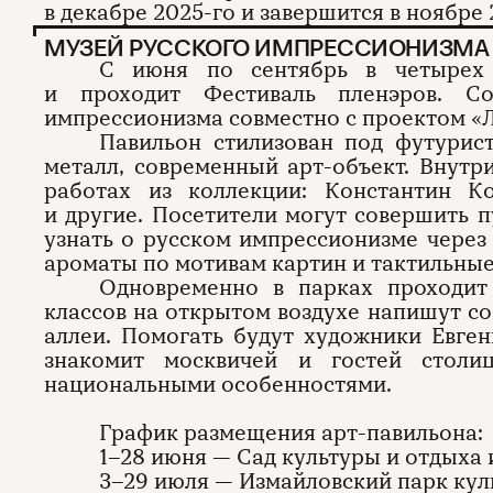
в декабре 2025-го и завершится в ноябре 
МУЗЕЙ РУССКОГО ИМПРЕССИОНИЗМА 
С июня по сентябрь в четырех 
и проходит Фестиваль пленэров. С
импрессионизма совместно с проектом «Л
Павильон стилизован под футурис
металл, современный арт-объект. Внут
работах из коллекции: Константин К
и другие. Посетители могут совершить 
узнать о русском импрессионизме через
ароматы по мотивам картин и тактильные
Одновременно в парках проходит 
классов на открытом воздухе напишут со
аллеи. Помогать будут художники Евген
знакомит москвичей и гостей стол
национальными особенностями.
График размещения арт-павильона:
1–28 июня — Сад культуры и отдыха 
3–29 июля — Измайловский парк кул