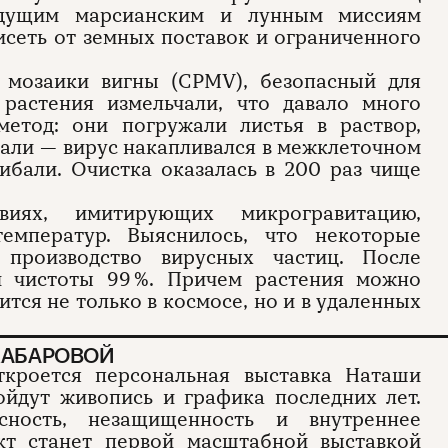
удущим марсианским и лунным миссиям
висеть от земных поставок и ограниченного
 мозаики вигны (CPMV), безопасный для
 растения измельчали, что давало много
етод: они погружали листья в раствор,
вали — вирус накапливался в межклеточном
гибали. Очистка оказалась в 200 раз чище
иях, имитирующих микрогравитацию,
емператур. Выяснилось, что некоторые
производство вирусных частиц. После
и чистоты 99 %. Причем растения можно
тся не только в космосе, но и в удаленных
ХАБАРОВОЙ
откроется персональная выставка Наташи
ойдут живопись и графика последних лет.
ность, незащищенность и внутреннее
кт станет первой масштабной выставкой