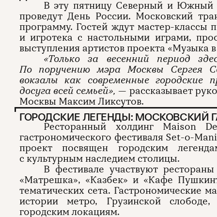
В эту пятницу Северный и Южный 
проведут День России. Московский тр
программу. Гостей ждут мастер-классы 
и игротека с настольными играми, про
выступления артистов проекта «Музыка в
«Только за весенний период зде
По поручению мэра Москвы Сергея С
вокзалы как современные городские 
досуга всей семьей»,
— рассказывает руко
Москвы Максим Ликсутов.
ГОРОДСКИЕ ЛЕГЕНДЫ: МОСКОВСКИЙ 
Ресторанный холдинг Maison De
гастрономического фестиваля Set-o-Mania
проект посвящен городским легенд
с культурным наследием столицы.
В фестивале участвуют рестораны
«Матрешка», «Казбек» и «Кафе Пушкин
тематических сета. Гастрономические 
истории метро, Грузинской слободе
городским локациям.