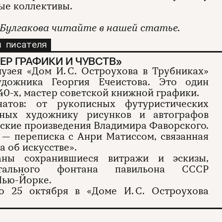
ые коллективы.
Булгакова читайте в нашей статье.
и писателя
ЕР ГРАФИКИ И ЧУВСТВ»
узея «Дом И. С. Остроухова в Трубниках»
удожника Георгия Ечеистова. Это один
40-х, мастер советской книжной графики.
атов: от рукописных футуристических
нных художнику рисунков и автографов
еские произведения Владимира Фаворского.
— переписка с Анри Матиссом, связанная
а об искусстве».
аны сохранившиеся витражи и эскизы,
тального фонтана павильона СССР
Нью-Йорке.
 25 октября в «Доме И. С. Остроухова