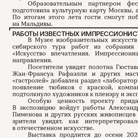
Образовательным партнером фес
подготовила культурную карту Москвы, а
По итогам этого лета гости смогут по
на Мальдивы.
РАБОТЫ ИЗВЕСТНЫХ ИМПРЕССИОНИСТ
В Музее изобразительных искусств
сибирского тура работ из собрания
«Искусство впечатления. Импрессион
направления.
Посетители увидят полотна Гюстав
Жан-Франсуа Рафаэлли и других мас
«гастролей» добавлен раздел «лаборатор
появление тюбиков с краской, комп
подтолкнуло художников к пленэру и экс
Особую ценность проекту прида
В экспозицию войдут работы Александ
Пименова и других русских живописцев
зрители увидят, как интерпретирова
в отечественном искусстве.
Выставка продлится до осени 202