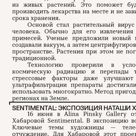
из живых растений. Это поможет б
производить лекарства на месте и не за
срока хранения.
Основой стал растительный вирус
человека. Обычно для его извлечения
примесей. Ученые предложили новый м
создавали вакуум, а затем центрифугиро
пространстве. Растения при этом не по
традиционной.
Технологию проверили в услов
космическую радиацию и перепады т
стрессовые факторы даже улучшают 
ультрафильтрации препараты достигал
использовать многократно. Метод пригоди
регионах на Земле.
SENTIMENTAL: ЭКСПОЗИЦИЯ НАТАШИ 
16 июня в Alina Pinsky Gallery 
Хабаровой Sentimental. В экспозицию в
Ключевые темы художницы — телес
отчуждение. Для Хабаровой этот прое