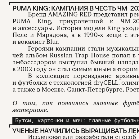
PUMA KING: КАМПАНИЯ В ЧЕСТЬ ЧМ‑20
Бренд AMAZING RED представил ре
PUMA King, приуроченной к ЧМ‑20
и аксессуары. История модели King уходи
Пеле и Марадона, а в 1990‑х вещи с э
и вокалист Blur.
Героями кампании стали музыкальны
чей альбом Russian Trap House попал в
амбассадором выступил бывший напад
в 2002 году он стал самым юным автором
В коллекции: переиздание архивн
и футболки с технологией dryCELL, олим
а также в Москве, Санкт‑Петербурге, Рос
О том, как появились главные фут
материале.
Бутсы, карточки и мяч: главные футболь
УЧЕНЫЕ НАУЧИЛИСЬ ВЫРАЩИВАТЬ ЛЕ
Исследователи разработали способ