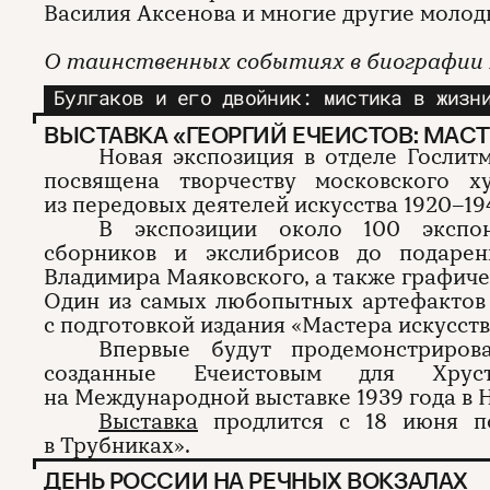
Василия Аксенова и многие другие молод
О таинственных событиях в биографии 
Булгаков и его двойник: мистика в жизн
ВЫСТАВКА «ГЕОРГИЙ ЕЧЕИСТОВ: МАСТ
Новая экспозиция в отделе Гослитм
посвящена творчеству московского х
из передовых деятелей искусства 1920–19
В экспозиции около 100 экспон
сборников и экслибрисов до подаре
Владимира Маяковского, а также графич
Один из самых любопытных артефактов 
с подготовкой издания «Мастера искусств
Впервые будут продемонстриров
созданные Ечеистовым для Хрус
на Международной выставке 1939 года в 
Выставка
продлится с 18 июня по
в Трубниках».
ДЕНЬ РОССИИ НА РЕЧНЫХ ВОКЗАЛАХ