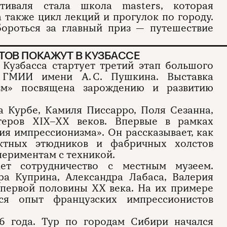
тиваля стала школа masters, которая
 также цикл лекций и прогулок по городу.
бороться за главный приз — путешествие
ОВ ПОКАЖУТ В КУЗБАССЕ
 Кузбасса стартует третий этап большого
 ГМИИ имени А. С. Пушкина. Выставка
изм» посвящена зарождению и развитию
а Курбе, Камиля Писсарро, Поля Сезанна,
теров XIX–XX веков. Впервые в рамках
ия импрессионизма». Он рассказывает, как
актных этюдников и фабричных холстов
периментам с техникой.
ет сотрудничество с местным музеем.
ра Куприна, Александра Лабаса, Валерия
 первой половины XX века. На их примере
лся опыт французских импрессионистов
6 года. Тур по городам Сибири начался