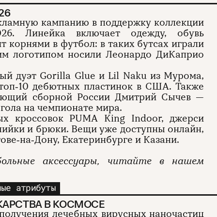
26
кламную кампанию в поддержку коллекции
26. Линейка включает одежду, обувь
т корнями в футбол: в таких бутсах играли
тим логотипом носили Леонардо ДиКаприо
й дуэт Gorilla Glue и Lil Naku из Мурома,
 топ‑10 дебютных пластинок в США. Также
ающий сборной России Дмитрий Сычев —
 гола на чемпионате мира.
ых кроссовок PUMA King Indoor, джерси
пийки и брюки. Вещи уже доступны онлайн,
тове‑на‑Дону, Екатеринбурге и Казани.
больные аксессуары, читайте в нашем
ные атрибуты
КАРСТВА В КОСМОСЕ
 получения лечебных вирусных наночастиц