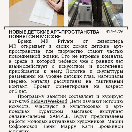
НОВЫЕ ДЕТСКИЕ АРТ-ПРОСТРАНСТВА
01/06/26
ПОЯВЯТСЯ В МОСКВЕ
Бренд MR Private от девелопера
MR открывает в своих домах детские арт-
пространства, где творчество станет частью
повседневной жизни. Это не игровые комнаты,
а среда, в которой ребенок уже с ранних лет
взаимодействует с искусством и постепенно
приобщается к нему. Полотна и скульптуры
размещены на уровне детских глаз, материалы
(дерево, металл) рассчитаны на тактильный
контакт. Проект ориентирован на возраст
от 3 лет.
Программу занятий составляет и курирует
арт-клуб
KidsArtWeekend
. Дети изучают историю
искусств, участвуют в культпоходах и арт-
поездках. Куратором выставок выступает
онлайн-галерея SAMPLE. Будут представлены
работы молодых актуальных художников: Марии
Софроновой, Лены Марру, Кати Бровкиной
и других.