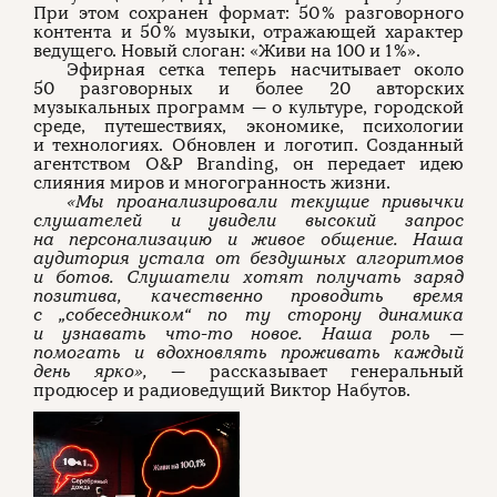
При этом сохранен формат: 50 % разговорного
контента и 50 % музыки, отражающей характер
ведущего. Новый слоган: «Живи на 100 и 1 %».
Эфирная сетка теперь насчитывает около
50 разговорных и более 20 авторских
музыкальных программ — о культуре, городской
среде, путешествиях, экономике, психологии
и технологиях. Обновлен и логотип. Созданный
агентством O&P Branding, он передает идею
слияния миров и многогранность жизни.
«Мы проанализировали текущие привычки
слушателей и увидели высокий запрос
на персонализацию и живое общение. Наша
аудитория устала от бездушных алгоритмов
и ботов. Слушатели хотят получать заряд
позитива, качественно проводить время
с „собеседником“ по ту сторону динамика
и узнавать что-то новое. Наша роль —
помогать и вдохновлять проживать каждый
день ярко»,
—
рассказывает генеральный
продюсер и радиоведущий Виктор Набутов.