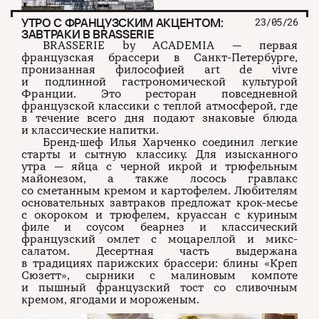
УТРО С ФРАНЦУЗСКИМ АКЦЕНТОМ:
23/05/26
ЗАВТРАКИ В BRASSERIE
BRASSERIE by ACADEMIA — первая
французская брассери в Санкт-Петербурге,
пронизанная философией art de vivre
и подлинной гастрономической культурой
Франции. Это ресторан повседневной
французской классики с теплой атмосферой, где
в течение всего дня подают знаковые блюда
и классические напитки.
Бренд-шеф Илья Харченко соединил легкие
старты и сытную классику. Для изысканного
утра — яйца с черной икрой и трюфельным
майонезом, а также лосось гравлакс
со сметанным кремом и картофелем. Любителям
основательных завтраков предложат крок-месье
с окороком и трюфелем, круассан с куриным
филе и соусом беарнез и классический
французский омлет с моцареллой и микс-
салатом. Десертная часть выдержана
в традициях парижских брассери: блины «Креп
Сюзетт», сырники с малиновым компоте
и пышный французский тост со сливочным
кремом, ягодами и мороженым.