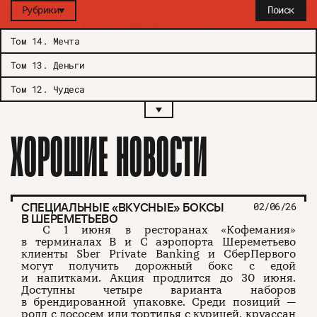
Рубрики
Поиск
Том 14
.
Мечта
Том 13
.
Деньги
Том 12
.
Чудеса
ХОРОШИЕ НОВОСТИ
СПЕЦИАЛЬНЫЕ «ВКУСНЫЕ» БОКСЫ
02/06/26
В ШЕРЕМЕТЬЕВО
С 1 июня в ресторанах «Кофемания»
в терминалах B и C аэропорта Шереметьево
клиенты Sber Private Banking и СберПервого
могут получить дорожный бокс с едой
и напитками. Акция продлится до 30 июня.
Доступны четыре варианта наборов
в брендированной упаковке. Среди позиций —
ролл с лососем или тортилья с курицей, круассан