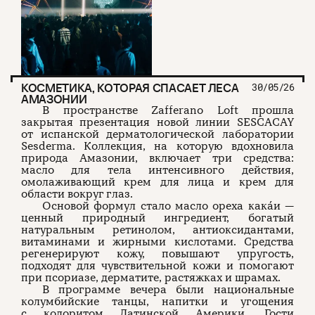
КОСМЕТИКА, КОТОРАЯ СПАСАЕТ ЛЕСА
30/05/26
АМАЗОНИИ
В пространстве Zafferano Loft прошла
закрытая презентация новой линии SESCACAY
от испанской дерматологической лаборатории
Sesderma. Коллекция, на которую вдохновила
природа Амазонии, включает три средства:
масло для тела интенсивного действия,
омолаживающий крем для лица и крем для
области вокруг глаз.
Основой формул стало масло ореха кака́и —
ценный природный ингредиент, богатый
натуральным ретинолом, антиоксидантами,
витаминами и жирными кислотами. Средства
регенерируют кожу, повышают упругость,
подходят для чувствительной кожи и помогают
при псориазе, дерматите, растяжках и шрамах.
В программе вечера были национальные
колумбийские танцы, напитки и угощения
с колоритом Латинской Америки. Гости