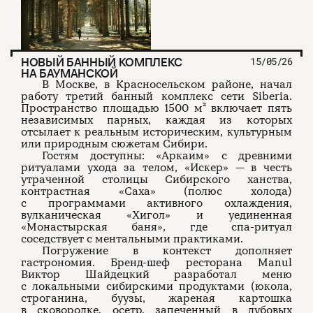
О проекте
ЧТИВО ДОМ
Рекламодателям
Команда
YouTube
Авторы
Telegram
Журнал
VK
НОВЫЙ БАННЫЙ КОМПЛЕКС
15/05/26
НА БАУМАНСКОЙ
В Москве, в Красносельском районе, начал
работу третий банный комплекс сети Siberia.
Пространство площадью 1500 м² включает пять
Подписаться на журнал
независимых парных, каждая из которых
отсылает к реальным историческим, культурным
или природным сюжетам Сибири.
Гостям доступны: «Аркаим» с древними
ритуалами ухода за телом, «Искер» — в честь
Пользовательское соглашение
утраченной столицы Сибирского ханства,
Политика конфиденциальности
контрастная «Саха» (полюс холода)
с программами активного охлаждения,
вулканическая «Хигол» и уединенная
«Монастырская баня», где спа-ритуал
соседствует с ментальными практиками.
(c) ЧТИВО 2026. Все права защищены
16+
Погружение в контекст дополняет
Разработка:
Astroshock
гастрономия. Бренд-шеф ресторана Manul
Виктор Шайдецкий разработал меню
с локальными сибирскими продуктами (юкола,
строганина, буузы, жареная картошка
в сковородке, осетр, запеченный в дубовых