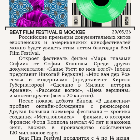
BEAT FILM FESTIVAL В МОСКВЕ
20/05/26
Российские премьеры документальных хитов
европейских и американских кинофестивалей
можно будет увидеть этим летом благодаря Beat
Film Festival.
Откроет фестиваль фильм «Марк глазами
Софии» от Софии Копполы. Среди других
документалок: «Канье Уэст: во имя кого?» (показ
представит Николай Редькин), «Мис ван дер Роэ,
семья и модернизм» (представляет Кирилл
Губернаторов), «Сделано в Милане: история
Армани», «Рассекая волны», «Цена вершины»
и многие другие (всего 20 картин).
После показа дебюта Бинош «В движении»
пройдет онлайн-обсуждение с режиссером.
Другая большая премьера фестиваля — хроника
создания «Мегалополиса» — фильма, о котором
Фрэнсис Форд Коппола мечтал 40 лет и наконец
снял, вложив в производство собственные
120 миллионов евро.
Beat Film Festival
продлится с 4 по 14 июня.