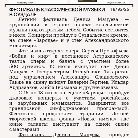
ФЕСТИВАЛЬ КЛАССИЧЕСКОЙ МУЗЫКИ
18/05/26
В СУЗДАЛЕ
Летний фестиваль Дениса Мацуева —
крупнейший в стране проект классической
музыки под открытым небом. Событие состоится
в июле. Концерты пройдут в Суздальском кремле,
на сцене «Зарядье» и у стен Александровского
монастыря.
Фестиваль откроет опера Сергея Прокофьева
«Война и мир» в постановке Астраханского
театра оперы и балета с участием более
500 артистов. 12 июля выступит сам Денис
Мацуев с Госоркестром Республики Татарстан
под управлением Александра Сладковского.
Также на сцену выйдут Валерий Гергиев, Ильдар
Абдразаков, Хибла Герзмава и другие звезды.
С 16 по 18 июля на сцене «Зарядье» пройдут
джазовые концерты с участием российских
и зарубежных музыкантов. Завершится все
грандиозной симфоджазовой программой.
Фестиваль продолжает традиции Летней
творческой школы фонда «Новые имена», где
юные таланты выступают на одной сцене
с мастерами.
Фестиваль Дениса Мацуева
пройдет