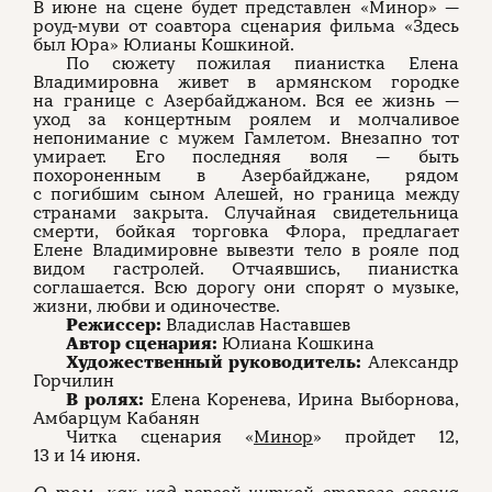
В июне на сцене будет представлен «Минор» —
роуд-муви от соавтора сценария фильма «Здесь
был Юра» Юлианы Кошкиной.
По сюжету пожилая пианистка Елена
Владимировна живет в армянском городке
на границе с Азербайджаном. Вся ее жизнь —
уход за концертным роялем и молчаливое
непонимание с мужем Гамлетом. Внезапно тот
умирает. Его последняя воля — быть
похороненным в Азербайджане, рядом
с погибшим сыном Алешей, но граница между
странами закрыта. Случайная свидетельница
смерти, бойкая торговка Флора, предлагает
Елене Владимировне вывезти тело в рояле под
видом гастролей. Отчаявшись, пианистка
соглашается. Всю дорогу они спорят о музыке,
жизни, любви и одиночестве.
Режиссер:
Владислав Наставшев
Автор сценария:
Юлиана Кошкина
Художественный руководитель:
Александр
Горчилин
В ролях:
Елена Коренева, Ирина Выборнова,
Амбарцум Кабанян
Читка сценария «
Минор
» пройдет 12,
13 и 14 июня.