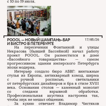
с 10 по 19 июля.
POOOL — НОВЫЙ ШАМПАНЬ-БАР
17/05/26
И БИСТРО В ПЕТЕРБУРГЕ
На пересечении Фонтанной и улицы
Некрасова (бывшей Бассейной) начал работу
проект POOOL. Он разместился в доме
«Бассейного товарищества» — самом
прогрессивном здании имперского Петербурга
эпохи модерна.
Интерьер создало бюро АБВГ: винтажные
стулья из Европы, антикварный комод, ширма
с ручной росписью, светильники
от петербургских дизайнеров и бра в стиле XVIII
века. Основания столов — каменный монолит
со следами взрывной обработки.
Профессиональная акустика настроена так,
чтобы звук не мешал общению.
За кухню отвечает Владимир Чистяков