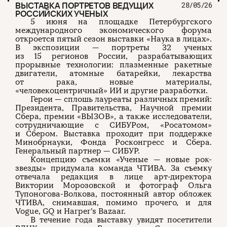
ВЫСТАВКА ПОРТРЕТОВ ВЕДУЩИХ
28/05/26
РОССИЙСКИХ УЧЕНЫХ
5 июня на площадке Петербургского
международного экономического форума
откроется пятый сезон выставки «Наука в лицах».
В экспозиции — портреты 32 ученых
из 15 регионов России, разрабатывающих
прорывные технологии: плазменные ракетные
двигатели, атомные батарейки, лекарства
от рака, новые материалы,
«человекоцентричный» ИИ и другие разработки.
Герои — сплошь лауреаты различных премий:
Президента, Правительства, Научной премии
Сбера, премии «ВЫЗОВ», а также исследователи,
сотрудничающие с СИБУРом, «Росатомом»
и Сбером. Выставка проходит при поддержке
Минобрнауки, Фонда Росконгресс и Сбера.
Генеральный партнер — СИБУР.
Концепцию съемки «Ученые — новые рок-
звезды» придумала команда ЧТИВА. За съемку
отвечала редакция в лице арт-директора
Виктории Морозовской и фотограф Ольга
Тупоногова-Волкова, постоянный автор обложек
ЧТИВА, снимавшая, помимо прочего, и для
Vogue, GQ и Harper’s Bazaar.
В течение года выставку увидят посетители