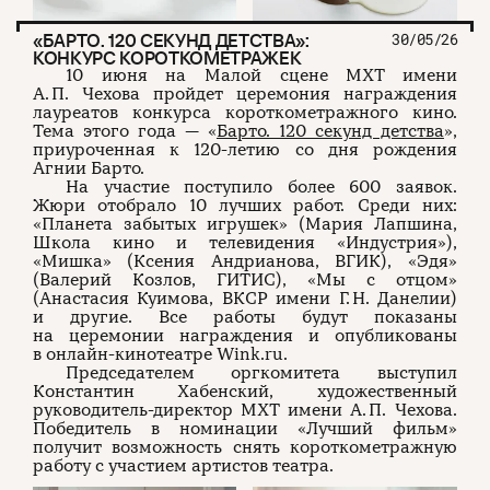
«БАРТО. 120 СЕКУНД ДЕТСТВА»:
30/05/26
КОНКУРС КОРОТКОМЕТРАЖЕК
10 июня на Малой сцене МХТ имени
А. П. Чехова пройдет церемония награждения
лауреатов конкурса короткометражного кино.
Тема этого года — «
Барто. 120 секунд детства
»,
приуроченная к 120-летию со дня рождения
Агнии Барто.
На участие поступило более 600 заявок.
Жюри отобрало 10 лучших работ. Среди них:
«Планета забытых игрушек» (Мария Лапшина,
Школа кино и телевидения «Индустрия»),
«Мишка» (Ксения Андрианова, ВГИК), «Эдя»
(Валерий Козлов, ГИТИС), «Мы с отцом»
(Анастасия Куимова, ВКСР имени Г. Н. Данелии)
и другие. Все работы будут показаны
на церемонии награждения и опубликованы
в онлайн-кинотеатре Wink.ru.
Председателем оргкомитета выступил
Константин Хабенский, художественный
руководитель-директор МХТ имени А. П. Чехова.
Победитель в номинации «Лучший фильм»
получит возможность снять короткометражную
работу с участием артистов театра.