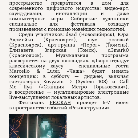
пространство превратится в дом для
современного цифрового искусства: видео-арт,
саунд-дизайн, инсталляции и даже
компьютерные игры. Сибирские художники
специально для фестиваля создадут
произведения с помощью новейших технологий.
Среди участников: dyad (Новосибирск), Юра
Адомейко (Красноярск), шум розовый
(Красноярск), арт-группа «Порог» (Тюмень),
Елизавета Згирская (Томск), d3mark0
(Красноярск). Музыкальная программа
развернется на двух площадках. «Двор» отдадут
классическому хаусу — специальные гости
Marcello & Luter. «Чаша» будет менять
концепцию: в субботу — диджеи, включая
гастролеров Kovyazin D (System 108) и Call
Me Ilya («Станция Метро Горьковская»),
в воскресенье — мультижанровые электронные
live-выступления локальных артистов.
Фестиваль
РЕ:СКАН
пройдет 6–7 июня
в пространстве событий «Реконструкция».