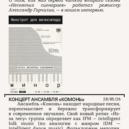
О том, как над первой читкой второго сезона
«Неснятых сценариев» работал режиссер
Александр Горчилин, — в нашем интервью.
Фокстрот для велосипеда
КОНЦЕРТ АНСАМБЛЯ «КОМОНЬ»
28/05/26
Ансамбль «Комонь» находит народные песни,
переосмысляет и бережно трансформирует
в современное звучание. Свой новый релиз «Из-
за лесу» группа определяет как IFM — intelligent
folk music (по аналогии с жанром IDM —
intelligent dance music). Фольклорные мелодии,