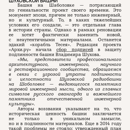
ШУХОВСКОЙ БАШНИ
Башня на Шаболовке — потрясающий
по гениальности проект своего времени. Это
монумент эпохи, причем не только инженерный,
но и культурный. То, в каких тяжелейших
условиях его создали, — это отдельная глава
в истории страны. Однако в рамках реновации
ее хотят фактически заменить новой,
с неаутентичными материалами. Останется
эдакий «корабль Тесея». Редакция проекта
«Архи.ру» начала
сбор подписей
в защиту
подлинности башни Владимира Шухова.
«Мы, представители профессионального
архитектурного, инженерного, научного
и реставрационного сообщества, обращаемся
в связи с угрозой утраты подлинности
и целостности Шуховской радиобашни
на Шаболовке — выдающегося памятника
мировой инженерной мысли, одного из главных
символов русского авангарда и важнейшего
памятника отечественной инженерной
культуры».
Авторы воззвания указывают на то, что
историческая ценность башни заключается
не только в уникальном замысле,
но и в подлинности материалов. Еще в 2014 году
такой проблемы не стояло: утвержденный план