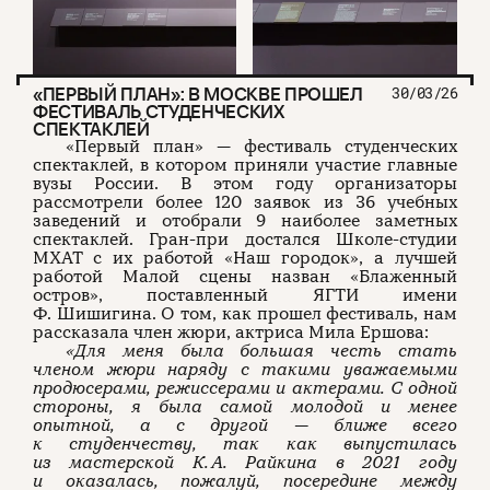
«ПЕРВЫЙ ПЛАН»: В МОСКВЕ ПРОШЕЛ
30/03/26
ФЕСТИВАЛЬ СТУДЕНЧЕСКИХ
СПЕКТАКЛЕЙ
«Первый план» — фестиваль студенческих
спектаклей, в котором приняли участие главные
вузы России. В этом году организаторы
рассмотрели более 120 заявок из 36 учебных
заведений и отобрали 9 наиболее заметных
спектаклей. Гран-при достался Школе-студии
МХАТ с их работой «Наш городок», а лучшей
работой Малой сцены назван «Блаженный
остров», поставленный ЯГТИ имени
Ф. Шишигина. О том, как прошел фестиваль, нам
рассказала член жюри, актриса Мила Ершова:
«Для меня была большая честь стать
членом жюри наряду с такими уважаемыми
продюсерами, режиссерами и актерами. С одной
стороны, я была самой молодой и менее
опытной, а с другой — ближе всего
к студенчеству, так как выпустилась
из мастерской К. А. Райкина в 2021 году
и оказалась, пожалуй, посередине между