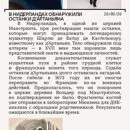
В НИДЕРЛАНДАХ ОБНАРУЖИЛИ
26/03/26
ОСТАНКИ Д’АРТАНЬЯНА
В Нидерландах, в одной из церквей
Маастрихта, при реставрации нашли останки,
которые могут принадлежать легендарному
мушкетеру Шарлю де Батцу де Кастельмору,
известному как д’Артаньян. Тело обнаружили под
алтарем — в XVII веке там хоронили лишь
представителей знати и выдающихся личностей.
Косвенными доказательствами служат
мушкетная пуля в районе грудной клетки
и французская монета того периода. Судьба
останков д’Артаньяна долго оставалась загадкой.
После гибели в 1673 году их не смогли
переправить во Францию из-за военных
действий. Предполагалось, что он похоронен
в церкви деревни Вольдер под Маастрихтом,
но подтверждения не было. Фрагменты костей
уже отправили в лабораторию Мюнхена для ДНК-
анализа с образцами родственников. Результаты
ожидаются в ближайшее время.