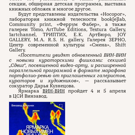
секции, обширная детская программа, выставка
книжных обложек и многое другое.
Будут представлены издательства «Носорог»,
лаборатория книжной телесности book[e]lab,
Community print, «Феррум Фабер», а также
галереи Tōmo, ArtTube Editions, Textura Gallery,
1artchannel, ТРИПТИХ, Е. К. АртБюро, JOY
GALLERY, M. A. R. S. H. gallery, Галерея ЗЕРНО,
Центр современной культуры «Смена», Shift
Gallery.
«Посетители увидят обновленный ВИН-ВИН
с новыми кураторскими фишками: секцией
„Сдвиг“, посвященной видео-арту, и расширенной
параллельной программой в формате марафона
портфолио-ревью от приглашенных галеристов,
кураторов и художников»
, — рассказывает
сокуратор Дарья Кузнецова.
Ярмарка
ВИН-ВИН
пройдет 4 и 5 апреля
в ЦСИ Винзавод.