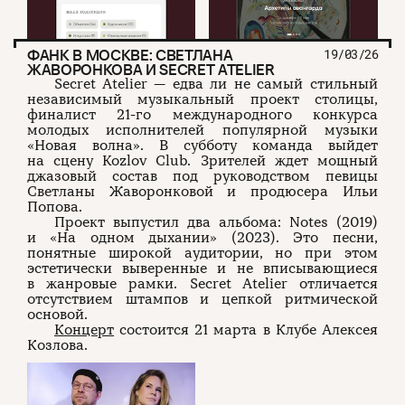
ФАНК В МОСКВЕ: СВЕТЛАНА
19/03/26
ЖАВОРОНКОВА И SECRET ATELIER
Secret Atelier — едва ли не самый стильный
независимый музыкальный проект столицы,
финалист 21-го международного конкурса
молодых исполнителей популярной музыки
«Новая волна». В субботу команда выйдет
на сцену Kozlov Club. Зрителей ждет мощный
джазовый состав под руководством певицы
Светланы Жаворонковой и продюсера Ильи
Попова.
Проект выпустил два альбома: Notes (2019)
и «На одном дыхании» (2023). Это песни,
понятные широкой аудитории, но при этом
эстетически выверенные и не вписывающиеся
в жанровые рамки. Secret Atelier отличается
отсутствием штампов и цепкой ритмической
основой.
Концерт
состоится 21 марта в Клубе Алексея
Козлова.