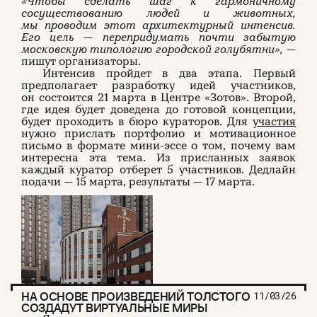
«Чтобы сделать шаг к гармоничному
сосуществованию людей и животных,
мы проводим этот архитектурный интенсив.
Его цель — перепридумать почти забытую
московскую типологию городской голубятни»,
—
пишут организаторы.
Интенсив пройдет в два этапа. Первый
предполагает разработку идей участников,
он состоится 21 марта в Центре «Зотов». Второй,
где идея будет доведена до готовой концепции,
будет проходить в бюро кураторов. Для
участия
нужно прислать портфолио и мотивационное
письмо в формате мини-эссе о том, почему вам
интересна эта тема. Из присланных заявок
каждый куратор отберет 5 участников. Дедлайн
подачи — 15 марта, результаты — 17 марта.
НА ОСНОВЕ ПРОИЗВЕДЕНИЙ ТОЛСТОГО
11/03/26
СОЗДАДУТ ВИРТУАЛЬНЫЕ МИРЫ