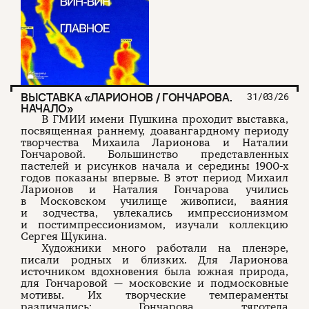
ВЫСТАВКА «ЛАРИОНОВ / ГОНЧАРОВА.
31/03/26
НАЧАЛО»
В ГМИИ имени Пушкина проходит выставка,
посвященная раннему, доавангардному периоду
творчества Михаила Ларионова и Наталии
Гончаровой. Большинство представленных
пастелей и рисунков начала и середины 1900-х
годов показаны впервые. В этот период Михаил
Ларионов и Наталия Гончарова учились
в Московском училище живописи, ваяния
и зодчества, увлекались импрессионизмом
и постимпрессионизмом, изучали коллекцию
Сергея Щукина.
Художники много работали на пленэре,
писали родных и близких. Для Ларионова
источником вдохновения была южная природа,
для Гончаровой — московские и подмосковные
мотивы. Их творческие темпераменты
различались: Гончарова тяготела