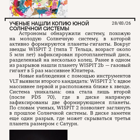
УЧЕНЫЕ НАШЛИ КОПИЮ ЮНОЙ
28/03/26
СОЛНЕЧНОЙ СИСТЕМЫ
Астрономы обнаружили систему, похожую
на молодую Солнечную систему, в которой
активно формируются планеты-гиганты. Вокруг
звезды WISPIT 2 (типа T Тельца, возраст около
5 млн лет) зафиксирован протопланетный диск,
разделенный на несколько колец. Ранее в одном
из разрывов нашли планету WISPIT 2b — газовый
гигант в 5 раз массивнее Юпитера.
Новые наблюдения с помощью инструментов
VLT выявили второго кандидата: WISPIT 2 °c вдвое
массивнее первой и расположена ближе к звезде.
Система уникальна: она стала лишь второй
(после PDS 70), где в диске напрямую
зафиксированы две формирующиеся планеты.
По словам ученых, WISPIT 2 позволяет заглянуть
в прошлое Солнечной системы. В диске заметен
еще один разрыв, где может скрываться третья
планета размером с Сатурн.