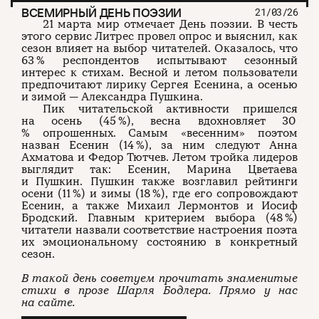
ВСЕМИРНЫЙ ДЕНЬ ПОЭЗИИ
21/03/26
21 марта мир отмечает День поэзии. В честь
этого сервис Литрес провел опрос и выяснил, как
сезон влияет на выбор читателей. Оказалось, что
63 % респондентов испытывают сезонный
интерес к стихам. Весной и летом пользователи
предпочитают лирику Сергея Есенина, а осенью
и зимой — Александра Пушкина.
Пик читательской активности пришелся
на осень (45 %), весна вдохновляет 30
% опрошенных. Самым «весенним» поэтом
назван Есенин (14 %), за ним следуют Анна
Ахматова и Федор Тютчев. Летом тройка лидеров
выглядит так: Есенин, Марина Цветаева
и Пушкин. Пушкин также возглавил рейтинги
осени (11 %) и зимы (18 %), где его сопровождают
Есенин, а также Михаил Лермонтов и Иосиф
Бродский. Главным критерием выбора (48 %)
читатели назвали соответствие настроения поэта
их эмоциональному состоянию в конкретный
сезон.
В такой день советуем прочитать знаменитые
стихи в прозе Шарля Бодлера. Прямо у нас
на сайте.