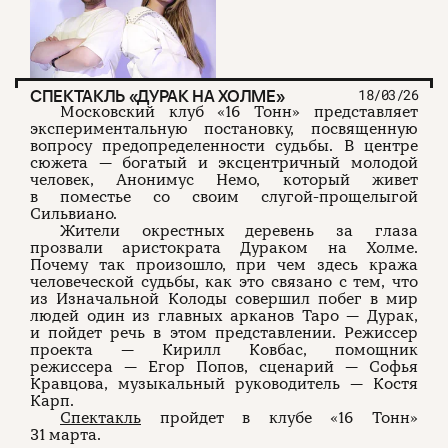
СПЕКТАКЛЬ «ДУРАК НА ХОЛМЕ»
18/03/26
Московский клуб «16 Тонн» представляет
экспериментальную постановку, посвященную
вопросу предопределенности судьбы. В центре
сюжета — богатый и эксцентричный молодой
человек, Анонимус Немо, который живет
в поместье со своим слугой-прощелыгой
Сильвиано.
Жители окрестных деревень за глаза
прозвали аристократа Дураком на Холме.
Почему так произошло, при чем здесь кража
человеческой судьбы, как это связано с тем, что
из Изначальной Колоды совершил побег в мир
людей один из главных арканов Таро — Дурак,
и пойдет речь в этом представлении. Режиссер
проекта — Кирилл Ковбас, помощник
режиссера — Егор Попов, сценарий — Софья
Кравцова, музыкальный руководитель — Костя
Карп.
Спектакль
пройдет в клубе «16 Тонн»
31 марта.