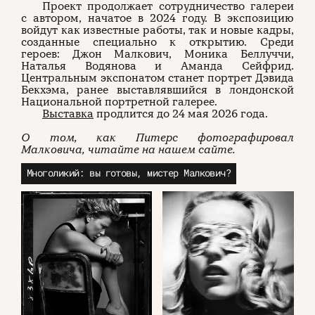
Проект продолжает сотрудничество галереи
с автором, начатое в 2024 году. В экспозицию
войдут как известные работы, так и новые кадры,
О проекте
ЧТИВО ДОМ
Рекламодателям
Команда
YouTube
созданные специально к открытию. Среди
Авторы
Telegram
героев: Джон Малкович, Моника Беллуччи,
Журнал
VK
Наталья Водянова и Аманда Сейфрид.
Центральным экспонатом станет портрет Дэвида
Бекхэма, ранее выставлявшийся в лондонской
Национальной портретной галерее.
Подписаться на журнал
Выставка
продлится до 24 мая 2026 года.
О том, как Питерс фотографировал
Малковича, читайте на нашем сайте.
Пользовательское соглашение
Многоликий: вы готовы, мистер Малкович?
Политика конфиденциальности
(c) ЧТИВО 2026. Все права защищены
16+
Разработка:
Astroshock