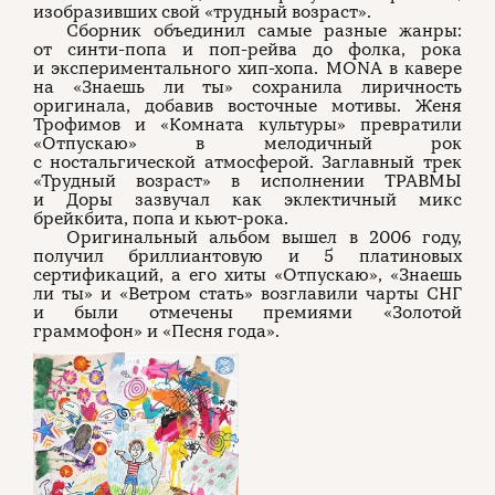
изобразивших свой «трудный возраст».
Сборник объединил самые разные жанры:
от синти-попа и поп-рейва до фолка, рока
и экспериментального хип-хопа. MONA в кавере
на «Знаешь ли ты» сохранила лиричность
оригинала, добавив восточные мотивы. Женя
Трофимов и «Комната культуры» превратили
«Отпускаю» в мелодичный рок
с ностальгической атмосферой. Заглавный трек
«Трудный возраст» в исполнении ТРАВМЫ
и Доры зазвучал как эклектичный микс
брейкбита, попа и кьют-рока.
Оригинальный альбом вышел в 2006 году,
получил бриллиантовую и 5 платиновых
сертификаций, а его хиты «Отпускаю», «Знаешь
ли ты» и «Ветром стать» возглавили чарты СНГ
и были отмечены премиями «Золотой
граммофон» и «Песня года».