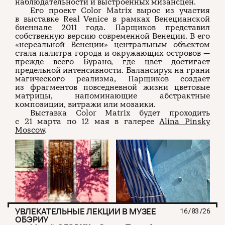
наблюдательности и выстроенных мизансцен.
Его проект Color Matrix вырос из участия
в выставке Real Venice в рамках Венецианской
биеннале 2011 года. Парщиков представил
собственную версию современной Венеции. В его
«нереальной Венеции» центральным объектом
стала палитра города и окружающих островов —
прежде всего Бурано, где цвет достигает
предельной интенсивности. Балансируя на грани
магического реализма, Парщиков создает
из фрагментов повседневной жизни цветовые
матрицы, напоминающие абстрактные
композиции, витражи или мозаики.
Выставка Color Matrix будет проходить
с 21 марта по 12 мая в галерее
Alina Pinsky
Moscow
.
УВЛЕКАТЕЛЬНЫЕ ЛЕКЦИИ В МУЗЕЕ
16/03/26
ОБЭРИУ