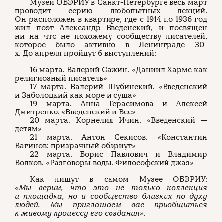
Музей ОБЭРИУ в Санкт-Петербурге весь март
проводит серию любопытных лекций.
Он расположен в квартире, где с 1914 по 1936 год
жил поэт Александр Введенский, и посвящен
ни на что не похожему сообществу писателей,
которое было активно в Ленинграде 30-
х. До апреля пройдут
6 выступлений
:
16 марта. Валерий Сажин. «Даниил Хармс как
религиозный писатель»
17 марта. Валерий Шубинский. «Введенский
и Заболоцкий как море и суша»
19 марта. Анна Герасимова и Алексей
Дмитренко. «Введенский и Все»
20 марта. Корнелия Ичин. «Введенский —
детям»
21 марта. Антон Секисов. «Константин
Вагинов: призрачный обэриут»
22 марта. Борис Павлович и Владимир
Волков. «Разговоры воды. Философский джаз»
Как пишут в самом Музее ОБЭРИУ:
«Мы верим, что это не только коллекция
и площадка, но и сообщество близких по духу
людей. Мы приглашаем вас приобщиться
к живому процессу его создания»
.