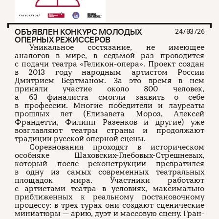
ОБЪЯВЛЕН КОНКУРС МОЛОДЫХ
24/03/26
ОПЕРНЫХ РЕЖИССЕРОВ
Уникальное состязание, не имеющее
аналогов в мире, в седьмой раз проводится
с подачи театра «Геликон-опера». Проект создан
в 2013 году народным артистом России
Дмитрием Бертманом. За это время в нем
приняли участие около 800 человек,
а 63 финалиста смогли заявить о себе
в профессии. Многие победители и лауреаты
прошлых лет (Елизавета Мороз, Алексей
Франдетти, Филипп Разенков и другие) уже
возглавляют театры страны и продолжают
традиции русской оперной сцены.
Соревнования проходят в историческом
особняке Шаховских-Глебовых-Стрешневых,
который после реконструкции превратился
в одну из самых современных театральных
площадок мира. Участники работают
с артистами театра в условиях, максимально
приближенных к реальному постановочному
процессу: в трех турах они создают сценические
миниатюры — арию, дуэт и массовую сцену. Гран-