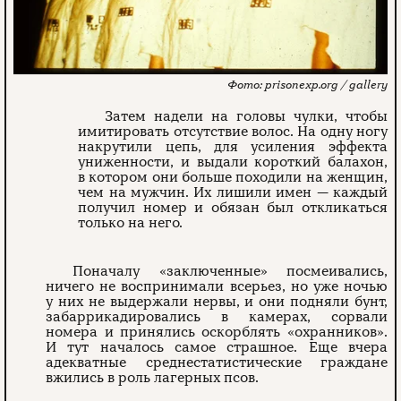
prisonexp.org / gallery
Затем надели на головы чулки, чтобы
имитировать отсутствие волос. На одну ногу
накрутили цепь, для усиления эффекта
униженности, и выдали короткий балахон,
в котором они больше походили на женщин,
чем на мужчин. Их лишили имен — каждый
получил номер и обязан был откликаться
только на него.
Поначалу «заключенные» посмеивались,
ничего не воспринимали всерьез, но уже ночью
у них не выдержали нервы, и они подняли бунт,
забаррикадировались в камерах, сорвали
номера и принялись оскорблять «охранников».
И тут началось самое страшное. Еще вчера
адекватные среднестатистические граждане
вжились в роль лагерных псов.