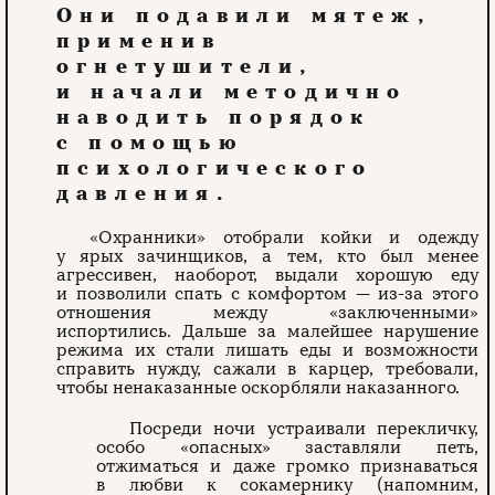
Они подавили мятеж,
применив
огнетушители,
и начали методично
наводить порядок
с помощью
психологического
давления.
«Охранники» отобрали койки и одежду
у ярых зачинщиков, а тем, кто был менее
агрессивен, наоборот, выдали хорошую еду
и позволили спать с комфортом — из-за этого
отношения между «заключенными»
испортились. Дальше за малейшее нарушение
режима их стали лишать еды и возможности
справить нужду, сажали в карцер, требовали,
чтобы ненаказанные оскорбляли наказанного.
Посреди ночи устраивали перекличку,
особо «опасных» заставляли петь,
отжиматься и даже громко признаваться
в любви к сокамернику (напомним,