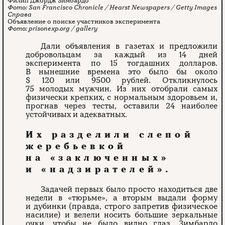
Филип Джордж Зимбардо
San Francisco Chronicle / Hearst Newspapers / Getty Images
Объявление о поиске участников эксперимента
prisonexp.org / gallery
Дали объявления в газетах и предложили
добровольцам за каждый из 14 дней
эксперимента по 15 тогдашних долларов.
В нынешние времена это было бы около
$ 120 или 9500 рублей. Откликнулось
75 молодых мужчин. Из них отобрали самых
физически крепких, с нормальным здоровьем и,
прогнав через тесты, оставили 24 наиболее
устойчивых и адекватных.
Их разделили слепой
жеребьевкой
на «заключенных»
и «надзирателей».
Задачей первых было просто находиться две
недели в «тюрьме», а вторым выдали форму
и дубинки (правда, строго запретив физическое
насилие) и велели носить большие зеркальные
очки, чтобы не было видно глаз. Зимбардо