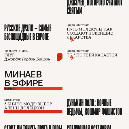
ДЖАЗМЕН, КОТОРОГО СЧИТАЮТ
СВЯТЫМ
РУССКИЕ ДУЭЛИ — САМЫЕ
Среда обитания
ПУТЬ МОЛЕКУЛЫ: КАК
БЕСПОЩАДНЫЕ В ЕВРОПЕ
СОЗДАЮТ НОВЕЙШИЕ
ЛЕКАРСТВА
О проекте
ЧТИВО ДОМ
Рекламодателям
Команда
YouTube
Авторы
Telegram
10 минут в день
Среда обитания
Журнал
VK
ГЯУР
ТО, ЧТО ТЕБЯ КАСАЕТСЯ
пт
Джордж Гордон Байрон
МИНАЕВ
Подписаться на журнал
В ЭФИРЕ
ВЫПУСК 4
Пользовательское соглашение
ДУНЬКИН ПОЛК: НОЧНЫЕ
Библиотека
Политика конфиденциальности
5 КНИГ О МОДЕ: ВЫБОР
АЛЕНЫ ДОЛЕЦКОЙ
ВЕДЬМЫ, КОШМАР ФАШИСТОВ
(c) ЧТИВО 2026. Все права защищены
16+
СТОИТ ЛИ ТЯНУТЬ ДРУГА В ГОРЫ
СЛЕДУЮЩАЯ ОСТАНОВКА —