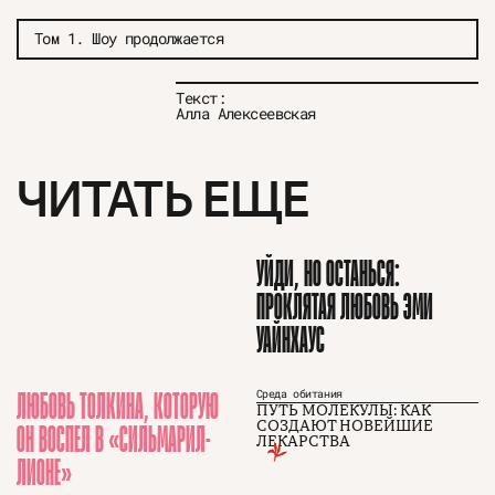
Том 1. Шоу продолжается
Текст:
Алла Алексеевская
ЧИТАТЬ ЕЩЕ
УЙДИ, НО ОСТАНЬСЯ:
ПРОКЛЯТАЯ ЛЮБОВЬ ЭМИ
УАЙНХАУС
ЛЮБОВЬ ТОЛКИНА, КОТОРУЮ
Среда обитания
ПУТЬ МОЛЕКУЛЫ: КАК
ОН ВОСПЕЛ В «СИЛЬМАРИЛ­
СОЗДАЮТ НОВЕЙШИЕ
О проекте
ЧТИВО ДОМ
Рекламодателям
ЛЕКАРСТВА
Команда
YouTube
ЛИОНЕ»
Авторы
Telegram
Журнал
VK