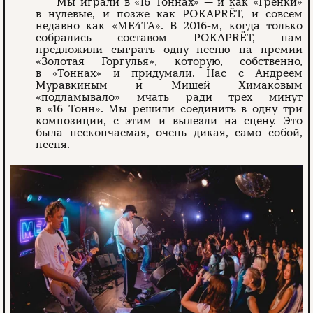
Мы играли в «16 Тоннах» — и как «Гренки»
в нулевые, и позже как POKAPRËT, и совсем
недавно как «МЕ4ТА». В 2016-м, когда только
собрались составом POKAPRËT, нам
предложили сыграть одну песню на премии
«Золотая Горгулья», которую, собственно,
в «Тоннах» и придумали. Нас с Андреем
Муравкиным и Мишей Химаковым
«подламывало» мчать ради трех минут
в «16 Тонн». Мы решили соединить в одну три
композиции, с этим и вылезли на сцену. Это
была нескончаемая, очень дикая, само собой,
песня.