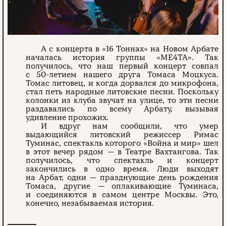
А с концерта в «16 Тоннах» на Новом Арбате
началась история группы «МЕ4ТА». Так
получилось, что наш первый концерт совпал
с 50-летием нашего друга Томаса Моцкуса.
Томас литовец, и когда дорвался до микрофона,
стал петь народные литовские песни. Поскольку
колонки из клуба звучат на улице, то эти песни
раздавались по всему Арбату, вызывая
удивление прохожих.
И вдруг нам сообщили, что умер
выдающийся литовский режиссер Римас
Туминас, спектакль которого «Война и мир» шел
в этот вечер рядом — в Театре Вахтангова. Так
получилось, что спектакль и концерт
закончились в одно время. Люди выходят
на Арбат, одни — празднующие день рождения
Томаса, другие — оплакивающие Туминаса,
и соединяются в самом центре Москвы. Это,
конечно, незабываемая история.