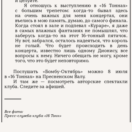
и целуйте.
Я отношусь к выступлению в «16 Тоннах»
с большим трепетом: когда-то бывал здесь
на очень важных для меня концертах, они
въелись в мою память, думаю, до самого финала.
Когда стоял в зале и подпевал «Кураре», я даже
в самых влажных фантазиях не помышлял, что
заберусь когда-то на этот 16-тонный пятачок.
Ну вот, забрался, осталось надеяться, что король
не голый. Что будет происходить в день
концерта, известно лишь одному Дионису, все
вопросы к нему. Ничего обещать не могу, кроме
того, что это будет неповторимо.
Послушать «Бомбу-Октябрь» можно 8 июля
в «16 Тоннах» на Пресненском Валу.
И там же — посмотреть авторские спектакли
клуба. Следите за афишей.
Все фото:
Пресс-служба клуба «16 Тонн»