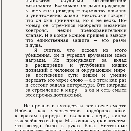
становятся орудиями бесчеловечной
жестокости. Возможно, он даже предвидел,
к чему это приведет, — торжеству насилия
и уничтожению жизни. Некоторые говорят,
что он был циничным, но я не верю. По-
моему, он стремился изобрести механизм
контроля, некий предохранительный
клапан. И в конце концов пришел к выводу,
что единственная защита — это разум
и душа.
Я считаю, что, исходя из этого
убеждения, он и учредил вручаемые здесь
награды. Их присуждают за вклад
в расширение и углубление наших
познаний о человеке и окружающем мире,
за постижение сути вещей и умение
передать это через слово — а в этом как раз
и состоит задача литературы. Это награды
за стремление к миру — а он и есть смысл
всех прочих достижений.
Не прошло и пятидесяти лет после смерти
Нобеля, как человечество подобрало ключ
к вратам природы и оказалось перед лицом
тяжелейшего выбора. Мы взялись управлять тем,
что всегда было в руках Бога. Ничтожные
и неподготовленные, мы присвоили себе право