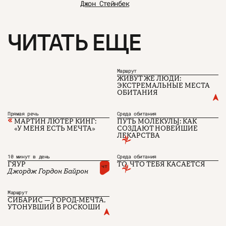
Джон Стейнбек
ЧИТАТЬ ЕЩЕ
Маршрут
ЖИВУТ ЖЕ ЛЮДИ:
ЭКСТРЕМАЛЬНЫЕ МЕСТА
ОБИТАНИЯ
Прямая речь
Среда обитания
МАРТИН ЛЮТЕР КИНГ:
ПУТЬ МОЛЕКУЛЫ: КАК
О проекте
ЧТИВО ДОМ
Рекламодателям
«У МЕНЯ ЕСТЬ МЕЧТА»
СОЗДАЮТ НОВЕЙШИЕ
Команда
YouTube
ЛЕКАРСТВА
Авторы
Telegram
Журнал
VK
10 минут в день
Среда обитания
ГЯУР
ТО, ЧТО ТЕБЯ КАСАЕТСЯ
чт
Джордж Гордон Байрон
Подписаться на журнал
Маршрут
СИБАРИС — ГОРОД-МЕЧТА,
УТОНУВШИЙ В РОСКОШИ