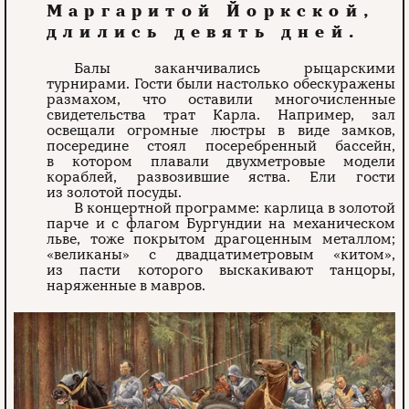
Маргаритой Йоркской,
длились девять дней.
Балы заканчивались рыцарскими
турнирами. Гости были настолько обескуражены
размахом, что оставили многочисленные
свидетельства трат Карла. Например, зал
освещали огромные люстры в виде замков,
посередине стоял посеребренный бассейн,
в котором плавали двухметровые модели
кораблей, развозившие яства. Ели гости
из золотой посуды.
В концертной программе: карлица в золотой
парче и с флагом Бургундии на механическом
льве, тоже покрытом драгоценным металлом;
«великаны» с двадцатиметровым «китом»,
из пасти которого выскакивают танцоры,
наряженные в мавров.