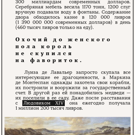
300 миллиардам современных долларов.
Серебряная мебель весила 1170 тонн, 1200 слуг
вручную подавали воду в фонтаны. Содержание
двора обходилось казне в 120 000 ливров
(1 390 000 000 современных долларов) в день
(460 тысяч ливров только на еду).
Охочий до женского
пола король
не скупился
на фавориток.
Луиза де Лавальер запросто скупала все
интересующие ее драгоценности, а Маркиза
де Монтеспан однажды захотела свои корабли,
их построили и вооружили за государственный
счет. В другой раз ей понадобились медведи —
их поселили в ее саду. Даже после расставания
с
Людовиком XIV
она ежегодно получала
1 миллион 200 тысяч ливров.