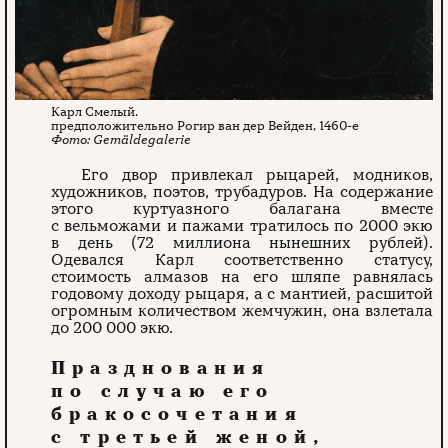
Карл Смелый.
предположительно Рогир ван дер Вейден, 1460-е
Gemäldegalerie
Его двор привлекал рыцарей, модников,
художников, поэтов, трубадуров. На содержание
этого куртуазного балагана вместе
с вельможами и пажами тратилось по 2000 экю
в день (72 миллиона нынешних рублей).
Одевался Карл соответственно статусу,
стоимость алмазов на его шляпе равнялась
годовому доходу рыцаря, а с мантией, расшитой
огромным количеством жемчужин, она взлетала
до 200 000 экю.
Празднования
по случаю его
бракосочетания
с третьей женой,