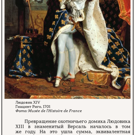
Людовик XIV
Гиацинт Риго, 1701
Musée de l'Histoire de France
Превращение охотничьего домика Людовика
XIII в знаменитый Версаль началось в том
же году. На это ушла сумма, эквивалентная