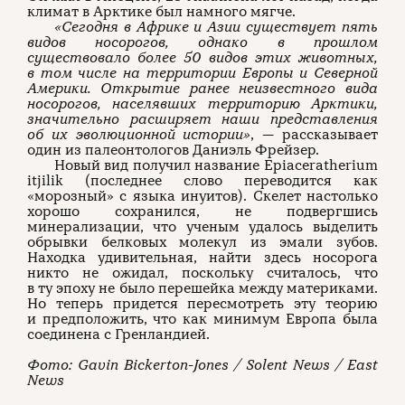
климат в Арктике был намного мягче.
«Сегодня в Африке и Азии существует пять
видов носорогов, однако в прошлом
существовало более 50 видов этих животных,
в том числе на территории Европы и Северной
Америки. Открытие ранее неизвестного вида
носорогов, населявших территорию Арктики,
значительно расширяет наши представления
об их эволюционной истории»
, — рассказывает
один из палеонтологов Даниэль Фрейзер.
Новый вид получил название Epiaceratherium
itjilik (последнее слово переводится как
«морозный» с языка инуитов). Скелет настолько
хорошо сохранился, не подвергшись
минерализации, что ученым удалось выделить
обрывки белковых молекул из эмали зубов.
Находка удивительная, найти здесь носорога
никто не ожидал, поскольку считалось, что
в ту эпоху не было перешейка между материками.
Но теперь придется пересмотреть эту теорию
и предположить, что как минимум Европа была
соединена с Гренландией.
Фото: Gavin Bickerton-Jones / Solent News / East
News