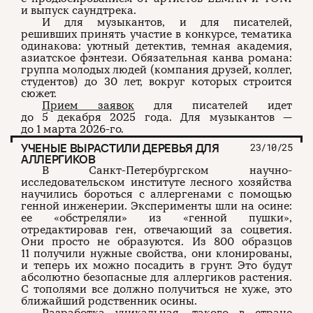
и выпуск саундтрека.
И для музыкантов, и для писателей,
решивших принять участие в конкурсе, тематика
одинакова: уютный детектив, темная академия,
азиатское фэнтези. Обязательная канва романа:
группа молодых людей (компания друзей, коллег,
студентов) до 30 лет, вокруг которых строится
сюжет.
Прием заявок
для писателей идет
до 5 декабря 2025 года. Для музыкантов —
до 1 марта 2026-го.
УЧЕНЫЕ ВЫРАСТИЛИ ДЕРЕВЬЯ ДЛЯ
23/10/25
АЛЛЕРГИКОВ
В Санкт-Петербургском научно-
исследовательском институте лесного хозяйства
научились бороться с аллергенами с помощью
генной инженерии. Эксперименты шли на осине:
ее «обстреляли» из «генной пушки»,
отредактировав ген, отвечающий за соцветия.
Они просто не образуются. Из 800 образцов
11 получили нужные свойства, они клонированы,
и теперь их можно посадить в грунт. Это будут
абсолютно безопасные для аллергиков растения.
С тополями все должно получиться не хуже, это
ближайший родственник осины.
Разработка уникальная, такого в стране