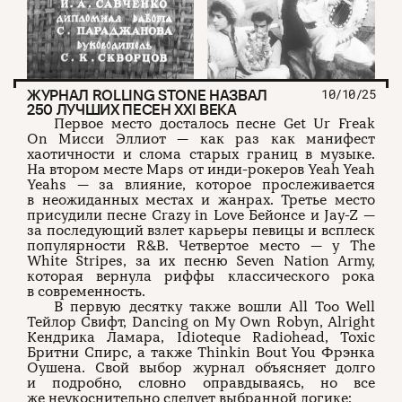
ЖУРНАЛ ROLLING STONE НАЗВАЛ
10/10/25
250 ЛУЧШИХ ПЕСЕН XXI ВЕКА
Первое место досталось песне Get Ur Freak
On Мисси Эллиот — как раз как манифест
хаотичности и слома старых границ в музыке.
На втором месте Maps от инди-рокеров Yeah Yeah
Yeahs — за влияние, которое прослеживается
в неожиданных местах и жанрах. Третье место
присудили песне Crazy in Love Бейонсе и Jay-Z —
за последующий взлет карьеры певицы и всплеск
популярности R&B. Четвертое место — у The
White Stripes, за их песню Seven Nation Army,
которая вернула риффы классического рока
в современность.
В первую десятку также вошли All Too Well
Тейлор Свифт, Dancing on My Own Robyn, Alright
Кендрика Ламара, Idioteque Radiohead, Toxic
Бритни Спирс, а также Thinkin Bout You Фрэнка
Оушена. Свой выбор журнал объясняет долго
и подробно, словно оправдываясь, но все
же неукоснительно следует выбранной логике: