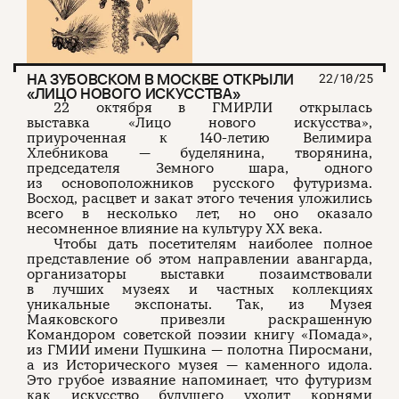
НА ЗУБОВСКОМ В МОСКВЕ ОТКРЫЛИ
22/10/25
«ЛИЦО НОВОГО ИСКУССТВА»
22 октября в ГМИРЛИ открылась
выставка «Лицо нового искусства»,
приуроченная к 140-летию Велимира
Хлебникова — буделянина, творянина,
председателя Земного шара, одного
из основоположников русского футуризма.
Восход, расцвет и закат этого течения уложились
всего в несколько лет, но оно оказало
несомненное влияние на культуру ХХ века.
Чтобы дать посетителям наиболее полное
представление об этом направлении авангарда,
организаторы выставки позаимствовали
в лучших музеях и частных коллекциях
уникальные экспонаты. Так, из Музея
Маяковского привезли раскрашенную
Командором советской поэзии книгу «Помада»,
из ГМИИ имени Пушкина — полотна Пиросмани,
а из Исторического музея — каменного идола.
Это грубое изваяние напоминает, что футуризм
как искусство будущего уходит корнями