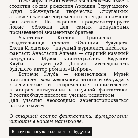
11 октября в 15:00 состоится дискуссия в честь
столетия со дня рождения Аркадия Стругацкого.
Будет обсуждаться творчество Стругацких,
а также главные современные тренды в научной
фантастике. На экранах продемонстрируют
новые обложки для самых популярных
произведений знаменитых братьев.
Участники: Ксения Грициенко —
создательница проекта «Станция: Будущее»;
Елена Клещенко — научный журналист, писатель-
фантаст; Анастасия Ашаева — старший научный
сотрудник Музея криптографии. Ведущий
Клуба — Дмитрий Долгин, исследователь
будущего, автор романа «Цейрон».
Встречи Клуба — ежемесячные. Музей
приглашает всех желающих читать и обсуждать
классические и современные произведения
в жанрах антиутопии и научной фантастики.
В гостях будут писатели, ученые, редакторы.
Для участия необходимо зарегистрироваться
на сайте
музея.
О старшей сестре фантастики, футурологии,
читайте в нашем материале.
5 научно-популярных книг о будущем