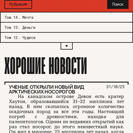
Рубрики
Поиск
Том 14
.
Мечта
Том 13
.
Деньги
Том 12
.
Чудеса
ХОРОШИЕ НОВОСТИ
УЧЕНЫЕ ОТКРЫЛИ НОВЫЙ ВИД
31/10/25
АРКТИЧЕСКИХ НОСОРОГОВ
На канадском острове Девон есть кратер
Хаутон, образовавшийся 31–32 миллиона лет
назад. В нем скопилось огромное количество
осадочных пород за все эти годы. Настоящий
погреб с древностями, находка для
палеонтологов. Одним из недавних открытий как
раз стал носорог, до этого неизвестный науке.
Он жил в миоцене, 23 миллиона лет назад, когда