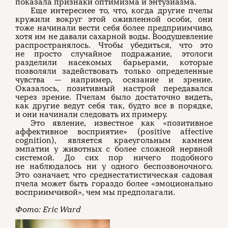
показала признаки оптимизма и энтузиазма.
Еще интереснее то, что, когда другие пчелы
кружили вокруг этой оживленной особи, они
тоже начинали вести себя более предприимчиво,
хотя им не давали сахарной воды. Воодушевление
распространялось. Чтобы убедиться, что это
не просто случайное подражание, этологи
разделили насекомых барьерами, которые
позволяли задействовать только определенные
чувства — например, осязание и зрение.
Оказалось, позитивный настрой передавался
через зрение. Пчелам было достаточно видеть,
как другие ведут себя так, будто все в порядке,
и они начинали следовать их примеру.
Это явление, известное как «позитивное
аффективное восприятие» (positive affective
cognition), является краеугольным камнем
эмпатии у животных с более сложной нервной
системой. До сих пор ничего подобного
не наблюдалось ни у одного беспозвоночного.
Это означает, что среднестатистическая садовая
пчела может быть гораздо более «эмоционально
восприимчивой», чем мы предполагали.
Фото: Eric Ward