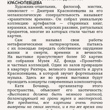
КРАСНОПЕВЦЕВА
Художник-отшельник, философ, мистик,
символист — Дмитрия Краснопевцева за его
меланхолическую созерцательность называют
«хранителем времени». Он собрал уникальную
коллекцию артефактов — старинных книг,
керамики, камней, морских раковин, ритуальных
предметов, многие из которых стали частью его
картин.
Сам он называл свои работы
метафизическими натюрмортами, пытаясь
с их помощью передать собственное ощущение
жизни и смерти, времени и вечности.
На выставке присутствуют более 50 картин
из собрания Музея AZ, фонда «Прометей»
и частных коллекций. Один из залов превращен
в квартиру Рихтера, великого пианиста и друга
Краснопевцева, в которой звучит фортепьянная
музыка. Здесь же во время выставки будут
проходить концерты современных композиторов.
Катя Бочавар, организатор этого
пространства, объясняет его хаотичность:
«Выставка должна быть немного шаткой,
балансирующей на грани музея и мастерской.
Все предметы, все картины очень точно
выверены на своих местах, и в то же время они