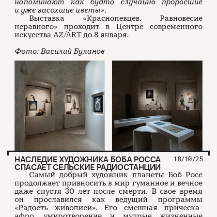
напоминают как будто случайно проросшие
и уже засохшие цветы»
.
Выставка «Краснопевцев. Равновесие
неравного» проходит в Центре современного
искусства
AZ/ART
до 8 января.
Фото: Василий Буланов
НАСЛЕДИЕ ХУДОЖНИКА БОБА РОССА
18/10/25
СПАСАЕТ СЕЛЬСКИЕ РАДИОСТАНЦИИ
Самый добрый художник планеты Боб Росс
продолжает привносить в мир гуманное и вечное
даже спустя 30 лет после смерти. В свое время
он прославился как ведущий программы
«Радость живописи». Его смешная прическа-
афро, умиротворение и мудрые жизненные