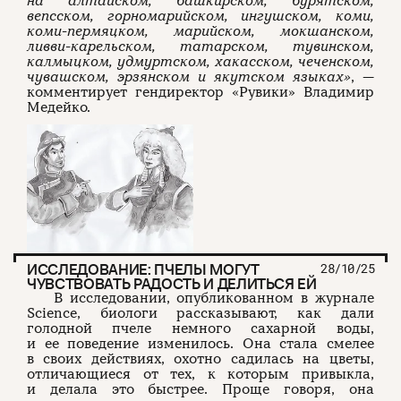
на алтайском, башкирском, бурятском,
вепсском, горномарийском, ингушском, коми,
коми-пермяцком, марийском, мокшанском,
ливви-карельском, татарском, тувинском,
калмыцком, удмуртском, хакасском, чеченском,
чувашском, эрзянском и якутском языках»
, —
комментирует гендиректор «Рувики» Владимир
Медейко.
ИССЛЕДОВАНИЕ: ПЧЕЛЫ МОГУТ
28/10/25
ЧУВСТВОВАТЬ РАДОСТЬ И ДЕЛИТЬСЯ ЕЙ
В исследовании, опубликованном в журнале
Science, биологи рассказывают, как дали
голодной пчеле немного сахарной воды,
и ее поведение изменилось. Она стала смелее
в своих действиях, охотно садилась на цветы,
отличающиеся от тех, к которым привыкла,
и делала это быстрее. Проще говоря, она