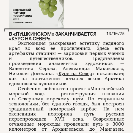
В «ПУШКИНСКОМ» ЗАКАНЧИВАЕТСЯ
13/10/25
«КУРС НА СЕВЕР»
Экспозиция раскрывает эстетику ледяного
края во всех ее проявлениях. Здесь есть
артефакты старины — зарисовки первых ученых
и путешественников. Представлены
произведения знаменитых художников —
Валентина Серова, Александра Маковского,
Николая Досекина. «
Курс на Север
» показывает,
как на протяжении четырех веков Арктика
вдохновляла художников.
Особенно любопытен проект «Мангазейский
морской ход» — реконструкция плавания
по Северному морскому пути. По старинным
технологиям, без единого гвоздя, был построен
традиционный поморский карбас. На нем
экспедиция повторила путь русских
первопроходцев XVII века. Современные
отчаянные мореходы проделали путь в 3000
километров от Архангельска до Мангазеи,