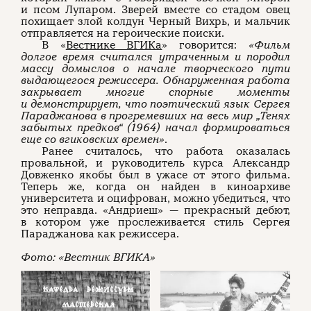
и псом Лупаром. Зверей вместе со стадом овец
похищает злой колдун Черный Вихрь, и мальчик
отправляется на героические поиски.
В «
Вестнике ВГИКа
» говорится:
«Фильм
долгое время считался утраченным и породил
массу домыслов о начале творческого пути
выдающегося режиссера. Обнаруженная работа
закрывает многие спорные моменты
и демонстрирует, что поэтический язык Сергея
Параджанова в прогремевших на весь мир „Тенях
забытых предков
“
(1964) начал формироваться
еще со вгиковских времен»
.
Ранее считалось, что работа оказалась
провальной, и руководитель курса Александр
Довженко якобы был в ужасе от этого фильма.
Теперь же, когда он найден в киноархиве
университета и оцифрован, можно убедиться, что
это неправда. «Андриеш» — прекрасный дебют,
в котором уже прослеживается стиль Сергея
Параджанова как режиссера.
Фото: «Вестник ВГИКА»