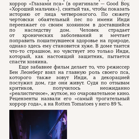
хоррор «Глазами пса» (в оригинале — Good Boy,
«Хороший мальчик»), снятый так, чтобы показать
историю от лица четвероногого. По сюжету
чертовски обаятельный пес по имени Инди
переезжает со своим хозяином в доставшийся
по наследству дом. Человек страдает
от хронических заболеваний и мечтает
поправить пошатнувшееся здоровье на природе,
однако здесь ему становится хуже. В доме таится
что-то страшное, но чувствует это только Инди,
который, как настоящий защитник, пытается
спасти хозяина.
Еще забавнее фильм делает то, что режиссер
Бен Леонберг взял на главную роль своего пса,
которого также зовут Инди, а декорацией
послужил дом, где они живут. Судя по отзывам
критиков, получилось неожиданно
«реалистичное», жуткое, но очаровательное кино.
Рецензенты назвали его «самый трогательный
хоррор года», а на Rotten Tomatoes у него 89 %.