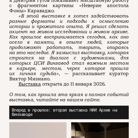
а Дмитрий Гутов показывает масштабную работу
с фрагментом картины «Неверие апостола
Фомы» Караваджо.
«В этой выставке я хотел задействовать
разные форматы и подходы к осмыслению
истории и прожитого опыта. Я решил сделать
акцент на живом исследовании и живом архиве.
Как прошлое воспринимается сегодня, как оно
осело в памяти, в опыте людей, которые
продолжают работать, творить, опираясь
на это наследие. Я замыслил выставку, которая
строится на диалоге с художниками, для
которых ЦСИ Винзавод
стал важным местом
в карьере, местом, через которое прошла
их личная судьба»
, — рассказывает куратор
Виктор Мизиано.
Выставка
открыта до 11 января 2026.
О том, как прошла эта яркая и полная событий
выставка, читайте на нашем сайте.
Вперед в прошлое: вторая выставка НИИ Архив на
Винзаводе