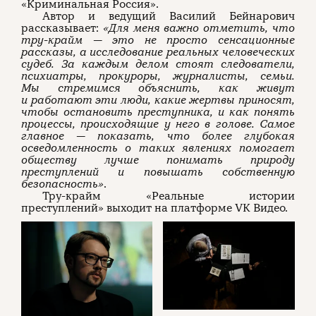
«Криминальная Россия».
Автор и ведущий Василий Бейнарович
рассказывает:
«Для меня важно отметить, что
О проекте
ЧТИВО ДОМ
Рекламодателям
тру-крайм — это не просто сенсационные
Команда
YouTube
Авторы
Telegram
рассказы, а исследование реальных человеческих
Журнал
VK
судеб. За каждым делом стоят следователи,
психиатры, прокуроры, журналисты, семьи.
Мы стремимся объяснить, как живут
и работают эти люди, какие жертвы приносят,
Подписаться на журнал
чтобы остановить преступника, и как понять
процессы, происходящие у него в голове. Самое
главное — показать, что более глубокая
осведомленность о таких явлениях помогает
обществу лучше понимать природу
Пользовательское соглашение
преступлений и повышать собственную
Политика конфиденциальности
безопасность»
.
Тру-крайм «Реальные истории
преступлений» выходит на платформе VK Видео.
(c) ЧТИВО 2026. Все права защищены
16+
Разработка:
Astroshock