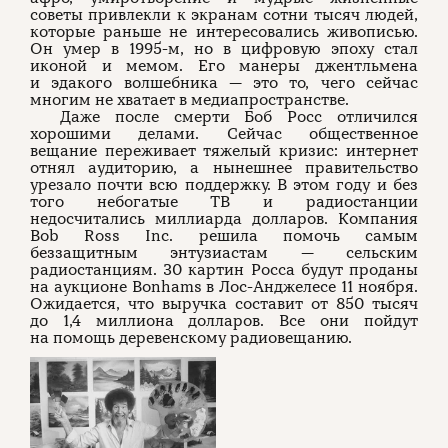
советы привлекли к экранам сотни тысяч людей,
которые раньше не интересовались живописью.
Он умер в 1995-м, но в цифровую эпоху стал
иконой и мемом. Его манеры джентльмена
и эдакого волшебника — это то, чего сейчас
многим не хватает в медиапространстве.
Даже после смерти Боб Росс отличился
хорошими делами. Сейчас общественное
вещание переживает тяжелый кризис: интернет
отнял аудиторию, а нынешнее правительство
урезало почти всю поддержку. В этом году и без
того небогатые ТВ и радиостанции
недосчитались миллиарда долларов. Компания
Bob Ross Inc. решила помочь самым
беззащитным энтузиастам — сельским
радиостанциям. 30 картин Росса будут проданы
на аукционе Bonhams в Лос-Анджелесе 11 ноября.
Ожидается, что выручка составит от 850 тысяч
до 1,4 миллиона долларов. Все они пойдут
на помощь деревенскому радиовещанию.