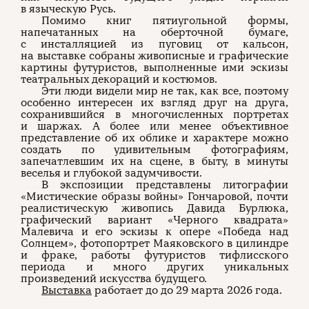
в языческую Русь.
Помимо книг пятиугольной формы,
напечатанных на оберточной бумаге,
с инсталляцией из пуговиц от кальсон,
на выставке собраны живописные и графические
картины футуристов, выполненные ими эскизы
театральных декораций и костюмов.
Эти люди видели мир не так, как все, поэтому
особенно интересен их взгляд друг на друга,
сохранившийся в многочисленных портретах
и шаржах. А более или менее объективное
представление об их облике и характере можно
создать по удивительным фотографиям,
запечатлевшим их на сцене, в быту, в минуты
веселья и глубокой задумчивости.
В экспозиции представлены литографии
«Мистические образы войны» Гончаровой, почти
реалистическую живопись Давида Бурлюка,
графический вариант «Черного квадрата»
Малевича и его эскизы к опере «Победа над
Солнцем», фотопортрет Маяковского в цилиндре
и фраке, работы футуристов тифлисского
периода и много других уникальных
произведений искусства будущего.
Выставка
работает до до 29 марта 2026 года.