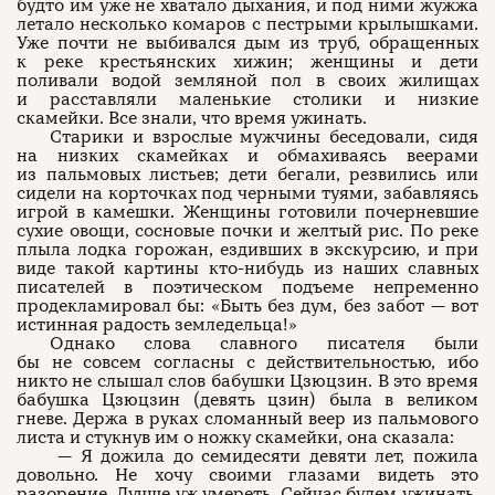
будто им уже не хватало дыхания, и под ними жужжа
летало несколько комаров с пестрыми крылышками.
Уже почти не выбивался дым из труб, обращенных
к реке крестьянских хижин; женщины и дети
поливали водой земляной пол в своих жилищах
и расставляли маленькие столики и низкие
скамейки. Все знали, что время ужинать.
Старики и взрослые мужчины беседовали, сидя
на низких скамейках и обмахиваясь веерами
из пальмовых листьев; дети бегали, резвились или
сидели на корточках под черными туями, забавляясь
игрой в камешки. Женщины готовили почерневшие
сухие овощи, сосновые почки и желтый рис. По реке
плыла лодка горожан, ездивших в экскурсию, и при
виде такой картины кто-нибудь из наших славных
писателей в поэтическом подъеме непременно
продекламировал бы: «Быть без дум, без забот — вот
истинная радость земледельца!»
Однако слова славного писателя были
бы не совсем согласны с действительностью, ибо
никто не слышал слов бабушки Цзюцзин. В это время
бабушка Цзюцзин (девять цзин) была в великом
гневе. Держа в руках сломанный веер из пальмового
листа и стукнув им о ножку скамейки, она сказала:
— Я дожила до семидесяти девяти лет, пожила
довольно. Не хочу своими глазами видеть это
разорение. Лучше уж умереть. Сейчас будем ужинать,