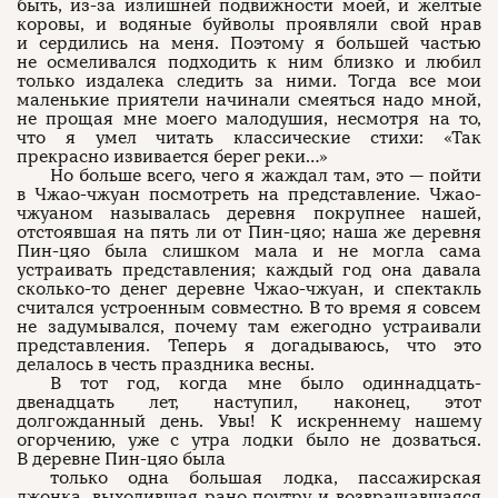
быть, из-за излишней подвижности моей, и желтые
коровы, и водяные буйволы проявляли свой нрав
и сердились на меня. Поэтому я большей частью
не осмеливался подходить к ним близко и любил
только издалека следить за ними. Тогда все мои
маленькие приятели начинали смеяться надо мной,
не прощая мне моего малодушия, несмотря на то,
что я умел читать классические стихи: «Так
прекрасно извивается берег реки…»
Но больше всего, чего я жаждал там, это — пойти
в Чжао-чжуан посмотреть на представление. Чжао-
чжуаном называлась деревня покрупнее нашей,
отстоявшая на пять ли от Пин-цяо; наша же деревня
Пин-цяо была слишком мала и не могла сама
устраивать представления; каждый год она давала
сколько-то денег деревне Чжао-чжуан, и спектакль
считался устроенным совместно. В то время я совсем
не задумывался, почему там ежегодно устраивали
представления. Теперь я догадываюсь, что это
делалось в честь праздника весны.
В тот год, когда мне было одиннадцать-
двенадцать лет, наступил, наконец, этот
долгожданный день. Увы! К искреннему нашему
огорчению, уже с утра лодки было не дозваться.
В деревне Пин-цяо была
только одна большая лодка, пассажирская
джонка, выходившая рано поутру и возвращавшаяся