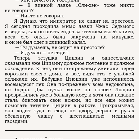
— Мне ничего не говорили.
— В винной лавке «Сян-хэн» тоже никто
не говорил?
— Никто не говорил.
Я Думаю, что император не сидит на престоле.
Я сегодня проходила мимо лавки Чжао Седьмого
и видела, как он опять сидел за чтением своей книги,
коса его опять была закручена на макушке,
и он не был одет в длинный халат.
— Ты думаешь, не сидит на престоле?
— Я думаю — не сидит.
Теперь тетушка Цицзин и односельчане
оказывали уже Цицзину должное почтение и должное
обхождение. К лету они по-прежнему ужинали перед
воротами своего дома, и все, видя это, с улыбкой
окликали их. Бабушке Цзюцзин уже исполнилось
восемьдесят лет. Она по-прежнему всем недовольна,
но бодра. Два пучка волос на голове Люцзин
превратились уже в большую косу, и хотя она недавно
стала бинтовать свои ножки, но все еще может
помогать тетушке Цицзин в работе. Прихрамывая,
она ходит туда и сюда по двору, держа в руках
обеденную чашку с шестнадцатью медными
гвоздями.