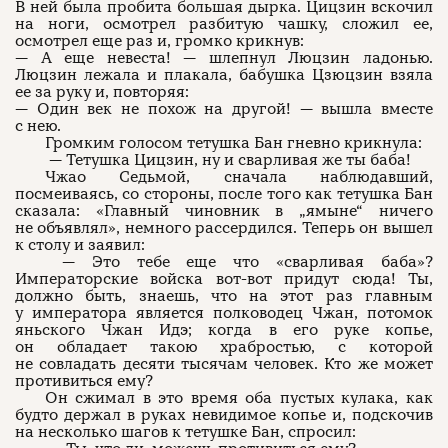
В ней была пробита большая дырка. Цицзин вскочил
на ноги, осмотрел разбитую чашку, сложил ее,
осмотрел еще раз и, громко крикнув:
— А еще невеста! — шлепнул Люцзин ладонью.
Люцзин лежала и плакала, бабушка Цзюцзин взяла
ее за руку и, повторяя:
— Один век не похож на другой! — вышла вместе
с нею.
Громким голосом тетушка Бан гневно крикнула:
— Тетушка Цицзин, ну и сварливая же ты баба!
Чжао Седьмой, сначала наблюдавший,
посмеиваясь, со стороны, после того как тетушка Бан
сказала: «Главный чиновник в „ямыне“ ничего
не объявлял», немного рассердился. Теперь он вышел
к столу и заявил:
— Это тебе еще что «сварливая баба»?
Императорские войска вот-вот придут сюда! Ты,
должно быть, знаешь, что на этот раз главным
у императора является полководец Чжан, потомок
яньского Чжан Идэ; когда в его руке копье,
он обладает такою храбростью, с которой
не совладать десяти тысячам человек. Кто же может
противиться ему?
Он сжимал в это время оба пустых кулака, как
будто держал в руках невидимое копье и, подскочив
на несколько шагов к тетушке Бан, спросил: