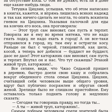
за отсутствие косы. О том не думают, есть ли в доме
еще какие-нибудь люди.
Тетушка Цицзин, услышав, что об этом написано
в книгах, кажется, и впрямь лишилась всяких надежд
и так как ничего сделать не могла, то опять вскипела
гневом на Цицзина. Указывая палочкой для еды
на кончик его носа, она проговорила:
— Этот труп сам виноват, сам пусть и терпит.
Говорила же я ему во время мятежа, что не надо
гнать лодку, не надо ехать в город! А он все-таки
отправился в город, ну, там ему и остригли косу.
Раньше он был с черной, глянцевитой, как шелк,
косой, а теперь вот добился — буддист не буддист,
даос не даос! Этот каторжник сам виноват, сам пусть
и терпит. Впутал он и нас. Что тут скажешь? Этакий
живой труп, каторжник!..
Все селяне, видя, что Чжао Седьмой пришел
в деревню, быстро доели свою кашу и собрались
вокруг обеденного стола семьи Цицзина. Цицзин,
считавший себя человеком выше общего уровня,
вдруг был публично посрамлен и обруган своей
женой. Зрелище было не слишком пристойное. Ему
оставалось только поднять голову и медленно
сказать:
— Сегодня ты говоришь правду, но тогда ты…
— А ты — живой труп, каторжник!..
Самым добрым человеком среди зрителей была