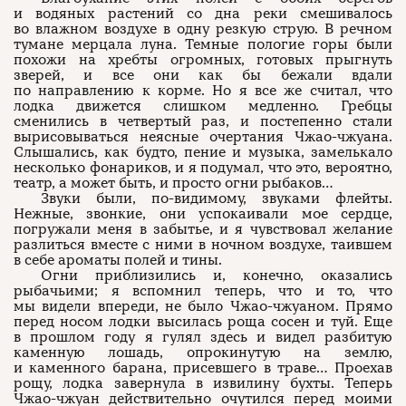
и водяных растений со дна реки смешивалось
во влажном воздухе в одну резкую струю. В речном
тумане мерцала луна. Темные пологие горы были
похожи на хребты огромных, готовых прыгнуть
зверей, и все они как бы бежали вдали
по направлению к корме. Но я все же считал, что
лодка движется слишком медленно. Гребцы
сменились в четвертый раз, и постепенно стали
вырисовываться неясные очертания Чжао-чжуана.
Слышались, как будто, пение и музыка, замелькало
несколько фонариков, и я подумал, что это, вероятно,
театр, а может быть, и просто огни рыбаков…
Звуки были, по-видимому, звуками флейты.
Нежные, звонкие, они успокаивали мое сердце,
погружали меня в забытье, и я чувствовал желание
разлиться вместе с ними в ночном воздухе, таившем
в себе ароматы полей и тины.
Огни приблизились и, конечно, оказались
рыбачьими; я вспомнил теперь, что и то, что
мы видели впереди, не было Чжао-чжуаном. Прямо
перед носом лодки высилась роща сосен и туй. Еще
в прошлом году я гулял здесь и видел разбитую
каменную лошадь, опрокинутую на землю,
и каменного барана, присевшего в траве… Проехав
рощу, лодка завернула в извилину бухты. Теперь
Чжао-чжуан действительно очутился перед моими