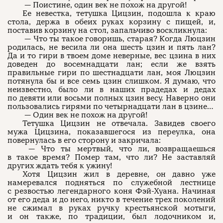
— Поистине, один век не похож на другой!
Ее невестка, тетушка Цицзин, подошла к краю
стола, держа в обеих руках корзину с пищей, и,
поставив корзину на стол, запальчиво воскликнула:
— Что ты такое говоришь, старая? Когда Люцзин
родилась, не весила ли она шесть цзин и пять лан?
Да и то гири в твоем доме неверные, вес цзина в них
доведен до восемнадцати лан; если же взять
правильные гири по шестнадцати лан, моя Люцзин
потянула бы и все семь цзин слишком. Я думаю, что
неизвестно, было ли в наших прадедах и дедах
по девяти или восьми полных цзин весу. Наверно они
пользовались гирями по четырнадцати лан в цзине…
— Один век не похож на другой!
Тетушка Цицзин не отвечала. Завидев своего
мужа Цицзина, показавшегося из переулка, она
повернулась в его сторону и закричала:
— Что ты мертвый, что ли, возвращаешься
в такое время? Помер там, что ли? Не заставляй
других ждать тебя к ужину!
Хотя Цицзин жил в деревне, он давно уже
намеревался подняться по служебной лестнице
с резвостью легендарного коня Фэй-Хуана. Начиная
от его деда и до него, никто в течение трех поколений
не сжимал в руках ручку крестьянской мотыги,
и он также, по традиции, был лодочником и,