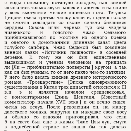
с воды понемногу потянуло холодом; над землей
слышались только звуки чашек и палочек, и на спине
у всех выступили мелкие капельки пота. Тетушка
Цицзин съела третью чашку каши и, подняв голову,
не смогла совладать со своим сильно бившимся
сердцем. Сквозь иглы черных туй она увидела
низенького и толстого Чжао Седьмого,
приближавшегося по мостику из одного бревна
и одетого в домотканный длинный халат цвета
голубого сапфира, Чжао Седьмой был хозяином
винной лавки «Источник пышности» в соседней
деревне. К тому же он был единственным
выдающимся и ученым человеком на тридцать
ли [Ли — приблизительно полверсты.] кругом, а так
как он был ученым, то от него пахло чем-то затхлым.
У него было десять книжек древнего исторического
романа «Троецарствие» [Эпоха одновременного
существования в Китае трех династий относится к III
в. н. э. и является началом средневековья.]
с комментариями Цзинь Шентаня, [Известный
комментатор начала XVII века.] и он вечно сидел,
читая их вслух. После революции он, на манер
даосского монаха, закрутил на макушке свою косу
и обычно со вздохом приговаривал, что если
б на свете был еще в живых Чжао Цзы-лун, смута
в поднебесной стране не зашла бы так далеко.