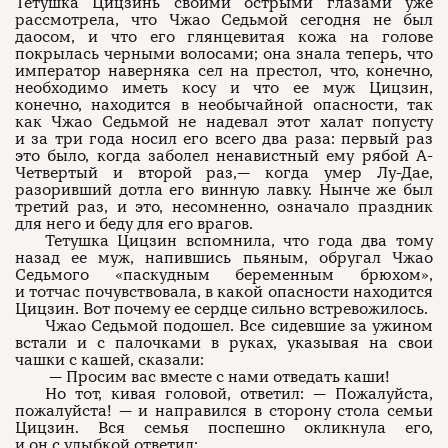
Тетушка Цицзинь своими острыми глазами уже
рассмотрела, что Чжао Седьмой сегодня не был
даосом, и что его глянцевитая кожа на голове
покрылась черными волосами; она знала теперь, что
император наверняка сел на престол, что, конечно,
необходимо иметь косу и что ее муж Цицзин,
конечно, находится в необычайной опасности, так
как Чжао Седьмой не надевал этот халат попусту
и за три года носил его всего два раза: первый раз
это было, когда заболел ненавистный ему рябой A-
Четвертый и второй раз,— когда умер Лу-Дае,
разоривший дотла его винную лавку. Нынче же был
третий раз, и это, несомненно, означало праздник
для него и беду для его врагов.
Тетушка Цицзин вспомнила, что года два тому
назад ее муж, напившись пьяным, обругал Чжао
Седьмого «паскудным беременным брюхом»,
и тотчас почувствовала, в какой опасности находится
Цицзин. Вот почему ее сердце сильно встревожилось.
Чжао Седьмой подошел. Все сидевшие за ужином
встали и с палочками в руках, указывая на свои
чашки с кашей, сказали:
— Просим вас вместе с нами отведать каши!
Но тот, кивая головой, ответил: — Пожалуйста,
пожалуйста! — и направился в сторону стола семьи
Цицзин. Вся семья поспешно окликнула его,
и он с улыбкой ответил: