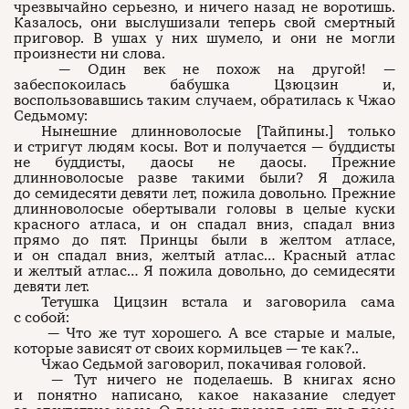
чрезвычайно серьезно, и ничего назад не воротишь.
Казалось, они выслушизали теперь свой смертный
приговор. В ушах у них шумело, и они не могли
произнести ни слова.
— Один век не похож на другой! —
забеспокоилась бабушка Цзюцзин и,
воспользовавшись таким случаем, обратилась к Чжао
Седьмому:
Нынешние длинноволосые [Тайпины.] только
и стригут людям косы. Вот и получается — буддисты
не буддисты, даосы не даосы. Прежние
длинноволосые разве такими были? Я дожила
до семидесяти девяти лет, пожила довольно. Прежние
длинноволосые обертывали головы в целые куски
красного атласа, и он спадал вниз, спадал вниз
прямо до пят. Принцы были в желтом атласе,
и он спадал вниз, желтый атлас… Красный атлас
и желтый атлас… Я пожила довольно, до семидесяти
девяти лет.
Тетушка Цицзин встала и заговорила сама
с собой:
— Что же тут хорошего. А все старые и малые,
которые зависят от своих кормильцев — те как?..
Чжао Седьмой заговорил, покачивая головой.
— Тут ничего не поделаешь. В книгах ясно
и понятно написано, какое наказание следует