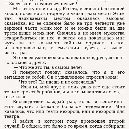
— Здесь занято, садиться нельзя!
Мы отступили назад. Кто-то, с сильно блестящей
косой, повел нас в сторону и указал нам место. Этим
так называемым местом оказалась высокая
скамейка, но ее сидение было на три четверти уже
верхней части моих ног, и ее ножки были на две
трети выше моих ног. Сначала я не имел мужества
вскарабкаться на нее, а затем она показалась мне
чуть ли не каким-то тайным орудием пытки,
и непроизвольно, в смятении чувств, я вышел
из театра.
Я отошел уже довольно далеко, как вдруг услышал
голос моего друга:
— Что же это ты, в самом деле?
Я повернул голову; оказалось, что я и его
вытащил за собой. Он с удивлением спросил меня:
— Что это? Ты идешь и не отвечаешь?
— Извини, мой друг, в моих ушах все еще стоит
только грохот барабанов, и я не слышал твоих слов, —
ответил я.
Впоследствии каждый раз, когда я вспоминал
этот случай, я бывал в большом недоумении. Мне
казалось, что или театр нехорош, или я нехорош для
театра.
Я забыл, в котором году произошел второй
случай. В общем, это было в то время, когда собирали