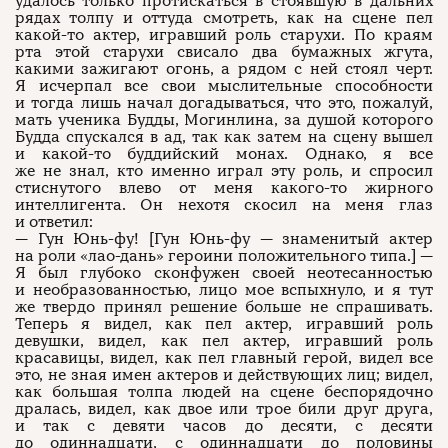
удалось только протискаться в стоявшую в дальних
рядах толпу и оттуда смотреть, как на сцене пел
какой-то актер, игравший роль старухи. По краям
рта этой старухи свисало два бумажных жгута,
какими зажигают огонь, а рядом с ней стоял черт.
Я исчерпал все свои мыслительные способности
и тогда лишь начал догадываться, что это, пожалуй,
мать ученика Будды, Могинлина, за душой которого
Будда спускался в ад, так как затем на сцену вышел
и какой-то буддийский монах. Однако, я все
же не знал, кто именно играл эту роль, и спросил
стиснутого влево от меня какого-то жирного
интеллигента. Он нехотя скосил на меня глаз
и ответил:
— Гун Юнь-фу! [Гун Юнь-фу — знаменитый актер
на роли «лао-дань» героини положительного типа.] —
Я был глубоко сконфужен своей неотесанностью
и необразованностью, лицо мое вспыхнуло, и я тут
же твердо принял решение больше не спрашивать.
Теперь я видел, как пел актер, игравший роль
девушки, видел, как пел актер, игравший роль
красавицы, видел, как пел главный герой, видел все
это, не зная имен актеров и действующих лиц; видел,
как большая толпа людей на сцене беспорядочно
дралась, видел, как двое или трое били друг друга,
и так с девяти часов до десяти, с десяти
до одиннадцати, с одиннадцати до половины