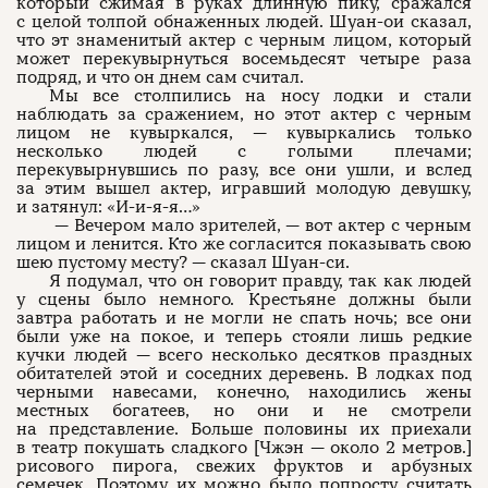
который сжимая в руках длинную пику, сражался
с целой толпой обнаженных людей. Шуан-ои сказал,
что эт знаменитый актер с черным лицом, который
О проекте
ЧТИВО ДОМ
Рекламодателям
может перекувырнуться восемьдесят четыре раза
Команда
YouTube
подряд, и что он днем сам считал.
Авторы
Telegram
Журнал
VK
Мы все столпились на носу лодки и стали
наблюдать за сражением, но этот актер с черным
лицом не кувыркался, — кувыркались только
несколько людей с голыми плечами;
перекувырнувшись по разу, все они ушли, и вслед
Подписаться на журнал
за этим вышел актер, игравший молодую девушку,
и затянул: «И-и-я-я…»
— Вечером мало зрителей, — вот актер с черным
лицом и ленится. Кто же согласится показывать свою
шею пустому месту? — сказал Шуан-си.
Пользовательское соглашение
Политика конфиденциальности
Я подумал, что он говорит правду, так как людей
у сцены было немного. Крестьяне должны были
завтра работать и не могли не спать ночь; все они
были уже на покое, и теперь стояли лишь редкие
кучки людей — всего несколько десятков праздных
(c) ЧТИВО 2026. Все права защищены
16+
обитателей этой и соседних деревень. В лодках под
черными навесами, конечно, находились жены
Разработка:
Astroshock
местных богатеев, но они и не смотрели
на представление. Больше половины их приехали
в театр покушать сладкого [Чжэн — около 2 метров.]
рисового пирога, свежих фруктов и арбузных
семечек. Поэтому их можно было попросту считать