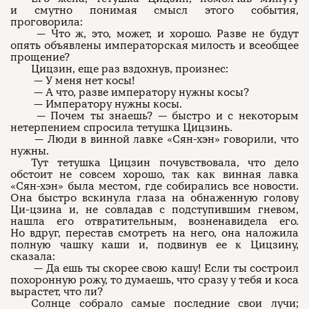
и смутно понимая смысл этого события,
проговорила:
— Что ж, это, может, и хорошо. Разве не будут
опять объявлены императорская милость и всеобщее
прощение?
Цицзин, еще раз вздохнув, произнес:
— У меня нет косы!
— А что, разве императору нужны косы?
— Императору нужны косы.
— Почем ты знаешь? — быстро и с некоторым
нетерпением спросила тетушка Цицзинь.
— Люди в винной лавке «Сян-хэн» говорили, что
нужны.
Тут тетушка Цицзин почувствовала, что дело
обстоит не совсем хорошо, так как винная лавка
«Сян-хэн» была местом, где собирались все новости.
Она быстро вскинула глаза на обнаженную голову
Ци-цзина и, не совладав с подступившим гневом,
нашла его отвратительным, возненавидела его.
Но вдруг, перестав смотреть на него, она наложила
полную чашку каши и, подвинув ее к Цицзину,
сказала:
— Да ешь ты скорее свою кашу! Если ты состроил
похоронную рожу, то думаешь, что сразу у тебя и коса
вырастет, что ли?
Солнце собрало самые последние свои лучи;