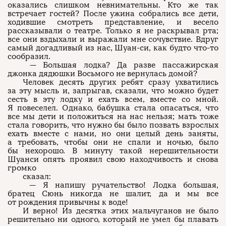
оказались слишком невнимательны. Кто же так
встречает гостей? После ужина собрались все дети,
ходившие смотреть представление, и весело
рассказывали о театре. Только я не раскрывал рта;
все они вздыхали и выражали мне сочувствие. Вдруг
самый догадливый из нас, Шуан-си, как будто что-то
сообразил.
— Большая лодка? Да разве пассажирская
джонка дядюшки Восьмого не вернулась домой?
Человек десять других ребят сразу ухватились
за эту мысль и, запрыгав, сказали, что можно будет
сесть в эту лодку и ехать всем, вместе со мной.
Я повеселел. Однако, бабушка стала опасаться, что
все мы дети и положиться на нас нельзя; мать тоже
стала говорить, что нужно бы было позвать взрослых
ехать вместе с нами, но они целый день заняты,
а требовать, чтобы они не спали и ночью, было
бы нехорошо. В минуту такой нерешительности
Шуанси опять проявил свою находчивость и снова
громко
сказал:
— Я напишу ручательство! Лодка большая,
братец Сюнь никогда не шалит, да и мы все
от рождения привычны к воде!
И верно! Из десятка этих мальчуганов не было
решительно ни одного, который не умел бы плавать