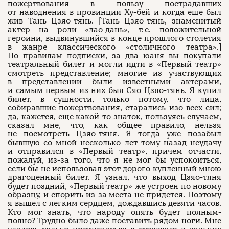
пожертвования в пользу пострадавших
от наводнения в провинции Ху-бей и когда еще был
жив Тань Цзяо-тянь. [Тань Цзяо-тянь, знаменитый
актер на роли «лао-дань», т. е. положительной
героини, выдвинувшийся в конце прошлого столетия
в жанре классического «столичного театра».]
По правилам подписки, за два юаня вы покупали
театральный билет и могли идти в «Первый театр»
смотреть представление; многие из участвующих
в представлении были известными актерами,
и самым первым из них был Сяо Цзяо-тянь. Я купил
билет, в сущности, только потому, что лица,
собиравшие пожертвования, старались изо всех сил;
да, кажется, еще какой-то знаток, пользуясь случаем,
сказал мне, что, как общее правило, нельзя
не посмотреть Цзяо-тяня. Я тогда уже позабыл
бывшую со мной несколько лет тому назад неудачу
и отправился в «Первый театр», причем отчасти,
пожалуй, из-за того, что я не мог бы успокоиться,
если бы не использовал этот дорого купленный мною
драгоценный билет. Я узнал, что выход Цзяо-тяня
будет поздний, «Первый театр» же устроен по новому
образцу, и спорить из-за места не придется. Поэтому
я вышел с легким сердцем, дождавшись девяти часов.
Кто мог знать, что народу опять будет полным-
полно? Трудно было даже поставить рядом ноги. Мне