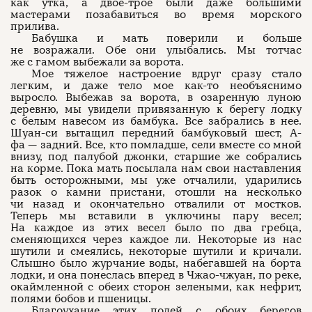
как утка, а двое-трое были даже большими
мастерами позабавиться во время морского
прилива.
Бабушка и мать поверили и больше
не возражали. Обе они улыбались. Мы тотчас
же с гамом выбежали за ворота.
Мое тяжелое настроение вдруг сразу стало
легким, и даже тело мое как-то необъяснимо
выросло. Выбежав за ворота, в озаренную луною
деревню, мы увидели привязанную к берегу лодку
с белым навесом из бамбука. Все забрались в нее.
Шуан-си вытащил передний бамбуковый шест, А-
фа — задний. Все, кто помладше, сели вместе со мной
внизу, под палубой джонки, старшие же собрались
на корме. Пока мать посылала нам свои наставления
быть осторожными, мы уже отчалили, ударились
разок о камни пристани, отошли на несколько
чи назад и окончательно отвалили от мостков.
Теперь мы вставили в уключины пару весел;
На каждое из этих весел было по два гребца,
сменяющихся через каждое ли. Некоторые из нас
шутили и смеялись, некоторые шутили и кричали.
Слышно было журчание воды, набегавшей на борта
лодки, и она понеслась вперед в Чжао-чжуан, по реке,
окаймленной с обеих сторон зелеными, как нефрит,
полями бобов и пшеницы.
Благоухание этих полей с обоих берегов