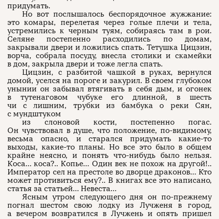
придумать.
Но вот послышалось беспорядочное жужжание:
это комары, перелетая через голые плечи и тела,
устремились к черным туям, собираясь там в рои.
Селяне постепенно расходились по домам,
закрывали двери и ложились спать. Тетушка Цицзин,
ворча, собрала посуду, внесла столики и скамейки
в дом, закрыла двери и тоже легла спать.
Цицзин, с разбитой чашкой в руках, вернулся
домой, уселся на пороге и закурил. В своем глубоком
унынии он забывал втягивать в себя дым, и огонек
в тутенаговом чубуке его длинной, в шесть
чи с лишним, трубки из бамбука о реки Сян,
с мундштуком
из слоновой кости, постепенно погас.
Он чувствовал в душе, что положение, по-видимому,
весьма опасно, и старался придумать какие-то
выходы, какие-то планы. Но все это было в общем
крайне неясно, и понять что-нибудь было нельзя.
Коса… коса?.. Копье… Один век не похож на другой!..
Император сел на престоле во дворце драконов… Кто
может противиться ему?.. В книгах все это написано,
статья за статьей… Невеста…
Ясным утром следующего дня он по-прежнему
погнал шестом свою лодку из Лучженя в город,
а вечером возвратился в Лучжень и опять пришел