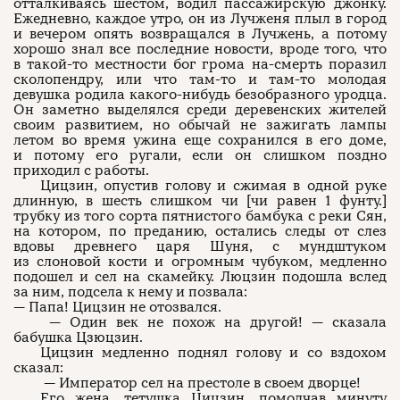
отталкиваясь шестом, водил пассажирскую джонку.
Ежедневно, каждое утро, он из Лучженя плыл в город
и вечером опять возвращался в Лучжень, а потому
хорошо знал все последние новости, вроде того, что
в такой-то местности бог грома на-смерть поразил
сколопендру, или что там-то и там-то молодая
девушка родила какого-нибудь безобразного уродца.
Он заметно выделялся среди деревенских жителей
своим развитием, но обычай не зажигать лампы
летом во время ужина еще сохранился в его доме,
и потому его ругали, если он слишком поздно
приходил с работы.
Цицзин, опустив голову и сжимая в одной руке
длинную, в шесть слишком чи [чи равен 1 фунту.]
трубку из того сорта пятнистого бамбука с реки Сян,
на котором, по преданию, остались следы от слез
вдовы древнего царя Шуня, с мундштуком
из слоновой кости и огромным чубуком, медленно
подошел и сел на скамейку. Люцзин подошла вслед
за ним, подсела к нему и позвала:
— Папа! Цицзин не отозвался.
— Один век не похож на другой! — сказала
бабушка Цзюцзин.
Цицзин медленно поднял голову и со вздохом
сказал:
— Император сел на престоле в своем дворце!
Его жена, тетушка Цицзин, помолчав минуту