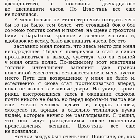
двенадцатого, с половины двенадцатого
до двенадцати часов. Но Цзяо-тянь все еще
не появлялся.
У меня больше не стало терпения ожидать чего
бы то ни было, тем более, что стоявший бок-о-бок
со мною толстяк сопел и пыхтел, на сцене с грохотом
били в барабаны, красное и зеленое слепило и,
вдобавок ко всему, было двенадцать часов. Все это
заставило меня понять, что здесь место для меня
неподходящее. Тогда я повернулся и стал с силон
проталкиваться к выходу, чувствуя, что за спиной
у меня опять полно. По-видимому, этот эластичны
толстый интеллигент заполнил уже правой
половиной своего тела оставшееся после меня пустое
место. Пути для возвращения у меня не было и,
естественно, я снова стал протискиваться вперед,
пока не вышел в главные двери. На улице, кроме
рикш, выстроившихся здесь в ожидании седоков,
почти никого не было, но перед воротами театра все
еще стояло человек десять и, задрав головы,
смотрело на афиши, а отдельно толпилась кучка
людей, которые ничего не разглядывали. Я решил,
что они ждут расходящихся после окончания
представления женщин. Цзяо-тянь все еще
не появлялся.
Ночной воздух был очень чист. Поистине, он, как