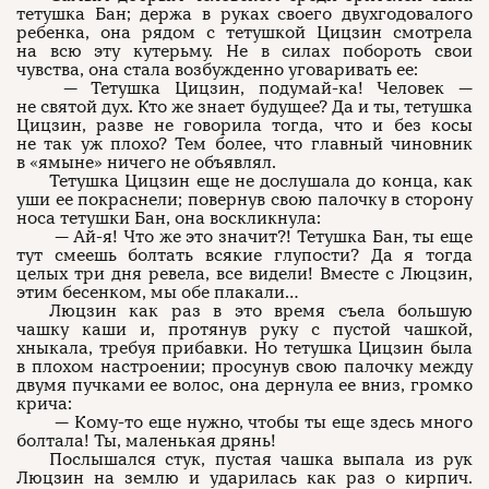
тетушка Бан; держа в руках своего двухгодовалого
ребенка, она рядом с тетушкой Цицзин смотрела
на всю эту кутерьму. Не в силах побороть свои
чувства, она стала возбужденно уговаривать ее:
— Тетушка Цицзин, подумай-ка! Человек —
не святой дух. Кто же знает будущее? Да и ты, тетушка
Цицзин, разве не говорила тогда, что и без косы
не так уж плохо? Тем более, что главный чиновник
в «ямыне» ничего не объявлял.
Тетушка Цицзин еще не дослушала до конца, как
уши ее покраснели; повернув свою палочку в сторону
носа тетушки Бан, она воскликнула:
— Ай-я! Что же это значит?! Тетушка Бан, ты еще
тут смеешь болтать всякие глупости? Да я тогда
целых три дня ревела, все видели! Вместе с Люцзин,
этим бесенком, мы обе плакали…
Люцзин как раз в это время съела большую
чашку каши и, протянув руку с пустой чашкой,
хныкала, требуя прибавки. Но тетушка Цицзин была
в плохом настроении; просунув свою палочку между
двумя пучками ее волос, она дернула ее вниз, громко
крича:
— Кому-то еще нужно, чтобы ты еще здесь много
болтала! Ты, маленькая дрянь!
Послышался стук, пустая чашка выпала из рук
Люцзин на землю и ударилась как раз о кирпич.