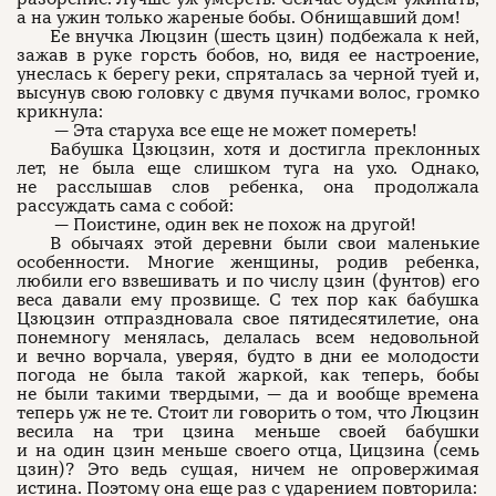
а на ужин только жареные бобы. Обнищавший дом!
Ее внучка Люцзин (шесть цзин) подбежала к ней,
зажав в руке горсть бобов, но, видя ее настроение,
унеслась к берегу реки, спряталась за черной туей и,
высунув свою головку с двумя пучками волос, громко
крикнула:
— Эта старуха все еще не может помереть!
Бабушка Цзюцзин, хотя и достигла преклонных
лет, не была еще слишком туга на ухо. Однако,
не расслышав слов ребенка, она продолжала
рассуждать сама с собой:
— Поистине, один век не похож на другой!
В обычаях этой деревни были свои маленькие
особенности. Многие женщины, родив ребенка,
любили его взвешивать и по числу цзин (фунтов) его
веса давали ему прозвище. С тех пор как бабушка
Цзюцзин отпраздновала свое пятидесятилетие, она
понемногу менялась, делалась всем недовольной
и вечно ворчала, уверяя, будто в дни ее молодости
погода не была такой жаркой, как теперь, бобы
не были такими твердыми, — да и вообще времена
теперь уж не те. Стоит ли говорить о том, что Люцзин
весила на три цзина меньше своей бабушки
и на один цзин меньше своего отца, Цицзина (семь
цзин)? Это ведь сущая, ничем не опровержимая
истина. Поэтому она еще раз с ударением повторила: