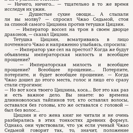
— Ничего, ничего… — тщательно в то же время
исследуя их ужин.
— Душистые сухие овощи… А слыхали
ли вы молву? — спросил Чжао Седьмой, стоя
за спиной самого Цицзина против тетушки Цицзин.
— Император воссел на трон в своем дворце
драконов, — сказал Цицзин.
Тетушка Цицзин, всматриваясь в лицо
почтенного Чжао и напряженно улыбаясь, спросила:
— Император уже сел на престол? Когда же будут
объявлены императорская милость и всеобщее
прощение?
— Императорская милость и всеобщее
прощение? Всеобщее прощение… Потерпите,
потерпите, и будет всеобщее прошение. — Когда
Чжао дошел до этого места, голос и лицо его сразу
стали строгими:
— Но вот коса твоего Цицзина, коса… Вот это как раз
и есть важное дело. Вы знаете: во времена
длинноволосых тайпинов тот, кто оставлял волосы,
оставался без головы, кто же оставался с головой —
был без волос…
Цицзин и его жена книг не читали и не очень
разбирались в этих тонкостях древних формул.
Однако, они чувствовали, что уж если ученый Чжао
Седьмой говорит так, то, значит, положение