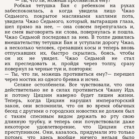
— Ты, что ли, можешь противиться ему?
Робкая тетушка Бан с ребенком на руках
забеспокоилась, а когда увидела лицо Чжао
Седьмого, покрытое масляными каплями пота,
увидела Чжао Седьмого, который, вытаращив глаза,
шел прямо на нее, — она совсем перепугалась и,
не смея выговорить ни слова, повернулась и пошла.
Чжао Седьмой последовал за нею. В толпе дивились
вмешательству тетушки Бан и уступали дорогу Чжао,
а несколько человек, срезавших косы и теперь вновь
отпускавших их, быстро скрылись, боясь, чтобы
он их не увидел. Чжао Седьмой не стал
их преследовать и, пройдя через толпу, сразу
повернул за черные туи и, повторяя:
— Ты, что ли, можешь противиться ему?— перешел
через мостик из одного бревна и исчез.
Селяне остолбенели. Все чувствовали, что они
действительно не в силах противиться Чжану Идэ,
и потому Цицзин наверно будет лишен жизни.
Теперь, когда Цицзин нарушил императорский
закон, они вспомнили, что он во время обычных
бесед с другими о городских новостях не должен был
с таким спесивым видом держать во рту свою
длинную трубку, и теперь они почувствовали даже
некоторое удовлетворение, что Цицзин стал
преступником. Они, казалось, придумали это только
потому, что здесь вообще ничего нельзя было