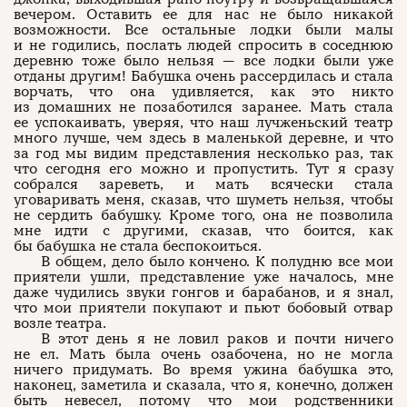
вечером. Оставить ее для нас не было никакой
возможности. Все остальные лодки были малы
и не годились, послать людей спросить в соседнюю
деревню тоже было нельзя — все лодки были уже
отданы другим! Бабушка очень рассердилась и стала
ворчать, что она удивляется, как это никто
из домашних не позаботился заранее. Мать стала
ее успокаивать, уверяя, что наш лучженьский театр
много лучше, чем здесь в маленькой деревне, и что
за год мы видим представления несколько раз, так
что сегодня его можно и пропустить. Тут я сразу
собрался зареветь, и мать всячески стала
уговаривать меня, сказав, что шуметь нельзя, чтобы
не сердить бабушку. Кроме того, она не позволила
мне идти с другими, сказав, что боится, как
бы бабушка не стала беспокоиться.
В общем, дело было кончено. К полудню все мои
приятели ушли, представление уже началось, мне
даже чудились звуки гонгов и барабанов, и я знал,
что мои приятели покупают и пьют бобовый отвар
возле театра.
В этот день я не ловил раков и почти ничего
не ел. Мать была очень озабочена, но не могла
ничего придумать. Во время ужина бабушка это,
наконец, заметила и сказала, что я, конечно, должен
быть невесел, потому что мои родственники