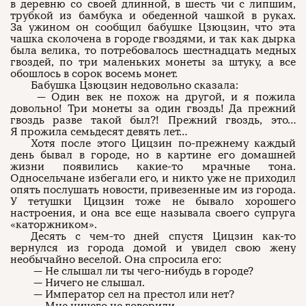
в деревню со своей длинной, в шесть чи с липшим,
трубкой из бамбука и обеденной чашкой в руках.
За ужином он сообщил бабушке Цзюцзин, что эта
чашка сколочена в городе гвоздями, и так как дырка
была велика, то потребовалось шестнадцать медных
гвоздей, по три маленьких монеты за штуку, а все
обошлось в сорок восемь монет.
Бабушка Цзюцзин недовольно сказала:
— Один век не похож на другой, и я пожила
довольно! Три монеты за один гвоздь! Да прежний
гвоздь разве такой был?! Прежний гвоздь, это…
Я прожила семьдесят девять лет…
Хотя после этого Цицзин по-прежнему каждый
день бывал в городе, но в картине его домашней
жизни появились какие-то мрачные тона.
Односельчане избегали его, и никто уже не приходил
опять послушать новости, привезенные им из города.
У тетушки Цицзин тоже не бывало хорошего
настроения, и она все еще называла своего супруга
«каторжником».
Десять с чем-то дней спустя Цицзин как-то
вернулся из города домой и увидел свою жену
необычайно веселой. Она спросила его:
— Не слышал ли ты чего-нибудь в городе?
— Ничего не слышал.
— Император сел на престол или нет?