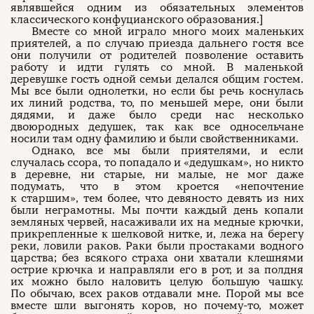
являвшейся одним из обязательных элементов
классического конфуцианского образования.]
Вместе со мной играло много моих маленьких
приятелей, а по случаю приезда дальнего гостя все
они получили от родителей позволение оставить
работу и идти гулять со мной. В маленькой
деревушке гость одной семьи делался общим гостем.
Мы все были однолетки, но если бы речь коснулась
их линий родства, то, по меньшей мере, они были
дядями, и даже было среди нас несколько
двоюродных дедушек, так как все односельчане
носили там одну фамилию и были свойственниками.
Однако, все мы были приятелями, и если
случалась ссора, то попадало и «дедушкам», но никто
в деревне, ни старые, ни малые, не мог даже
подумать, что в этом кроется «непочтение
к старшим», тем более, что девяносто девять из них
были неграмотны. Мы почти каждый день копали
земляных червей, насаживали их на медные крючки,
прикрепленные к шелковой нитке, и, лежа на берегу
реки, ловили раков. Раки были простаками водного
царства; без всякого страха они хватали клешнями
острие крючка и направляли его в рот, и за полдня
их можно было наловить целую большую чашку.
По обычаю, всех раков отдавали мне. Порой мы все
вместе шли выгонять коров, но почему-то, может