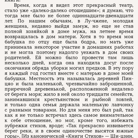
книги!
Время, когда я видел этот прекрасный театр,
стало уже «далеко-далеко отошедшим»; я думаю, что
тогда мне было не более одиннадцати-двенадцати
лет. По нашим обычаям, в Лу-чжене, молодая
женщина, недавно выйдя замуж, но еще не став
полной хозяйкой в доме мужа, на летнее время
возвращалась в дом матери. Хотя в то время моя
бабушка по отцу еще была бодра, но мать уже
принимала некоторое участие в домашних работах
и не могла поэтому надолго уезжать в дом своих
родителей. Ей можно было провести там лишь
несколько дней, когда она находила досуг после
окончания обряда уборки могил предков. В эту пору
я каждый год гостил вместе с матерью в доме моей
бабушки. Местность эта называлась деревней Пин-
цяо и была маленькой, чрезвычайно заброшенной,
приречной деревенькой, расположенной недалеко
от берега моря; жило в ней около тридцати семейств,
занимавшихся крестьянством и рыбной ловлей,
и только одна семья держала маленькую лавчонку
с разными товарами. Но для меня это был рай, так
как я не только встречал здесь самое внимательное
к себе отношение, но мог, кроме того, избежать
зубрежки стихов, вроде; «Так прекрасно извивается
берег реки, и в своем одиночестве высятся южные
горы». [Из канонической «Книги Стихов» — Ши-цзин,