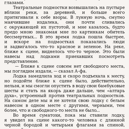
глазами.
Театральные подмостки возвышались на пустыре
вблизи реки, за деревней, и больше всего
притягивали к себе взоры. В лунную ночь, смутно
маячившие издалека, они почти сливались
с окружающей их пустотой, и мне казалось, будто
предо мною знакомая мне по картинкам обитель
бессмертных… В это время лодка пошла быстрее,
и вскоре на подмостках показались люди
и задвигалось что-то красное и зеленое. На реке,
ближе к сцене, виднелось что-то черное. Это были
навесы над лодками приехавших посмотреть
представление.
— Ближе к сцене совсем нет свободного места,
мы поглядим издали, — сказал А-фа.
Лодка замедлила ход и скоро подъехала к месту,
но подойти ближе к сцене было, действительно,
нельзя, и мы смогли опустить в воду свои бамбуковые
шесты и стать на якорь даже дальше, чем «алтарь
духа», устроенный против театральных подмостков.
На самом деле мы и не хотели свою лодку с белым
навесом в одном месте с другими, черными, тем
более, что и свободного-то места не было…
Во время суматохи, пока мы ставили лодку,
я увидел на сцене какого-то человека с длинной
черной бородой и четырьмя флагами за спиной,