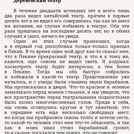
Деревенский театр
В течение двадцати истекших лет я всего лишь
два раза видел китайский театр, причем в первые
десять лет я не видел его совершенно, так как не имел
ни желания, ни случая побывать в театре. Оба эти
раза пришлись на последние десять лет, но в обоих
случаях я ушел, ничего не увидя.
Один из этих случаев произошел, когда
я в первый год республики только-только приехал
в Пекин. В то время один мой друг как-то сказал мне,
что в Пекине прекрасный театр, и что я к тому же,
кажется, еще совсем не видел света. Я подумал:
посмотреть театр будет интересно, а тем более
в Пекине. Тогда мы оба быстро собрались
и побежали в какой-то театр. Представление уже
началось, и с улицы были слышны звуки барабанов.
Мы протискались в двери. Что-то красное и зеленое
замелькало перед моими глазами, и мы увидели, что
все пространство перед театральными подмостками
было полно многочисленных голов. Придя в себя,
мы снова оглянулись кругом и тут заметили, что
в середине есть еще несколько свободных мест;
но когда мы пробрались сквозь толпу и хотели сесть,
то какой-то человек стал мне что-то объяснять, и так
как в моих ушах стоял барабанный грохот,
то я скорее догадался чем понял, что он говорит: