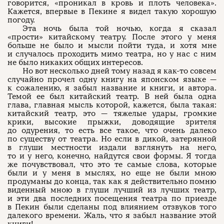
говорится, «проникал в кровь и плоть человека».
Кажется, впервые в Пекине я видел такую хорошую
погоду.
Эта ночь была той ночью, когда я сказал
«прости» китайскому театру. После этого у меня
больше не было и мысли пойти туда, и хотя мне
и случалось проходить мимо театра, но у нас с ним
не было никаких общих интересов.
Но вот несколько дней тому назад я как-то совсем
случайно прочел одну книгу на японском языке —
к сожалению, я забыл название и книги, и автора.
Темой ее был китайский театр. В ней была одна
глава, главная мысль которой, кажется, была такая:
китайский театр, это — тяжелые удары, громкие
крики, высокие прыжки, доводящие зрителя
до одурения, то есть все такое, что очень далеко
по существу от театра. Но если в дикой, затерянной
в глуши местности издали взглянуть на него,
то и у него, конечно, найдутся свои формы. Я тогда
же почувствовал, что это те самые слова, которые
были и у меня в мыслях, но еще не были мною
продуманы до конца, так как я действительно помню
виденный мною в глуши лучший из лучших театр,
и эти два последних посещения театра по приезде
в Пекин были сделаны под влиянием отзвуков того
далекого времени. Жаль, что я забыл название этой