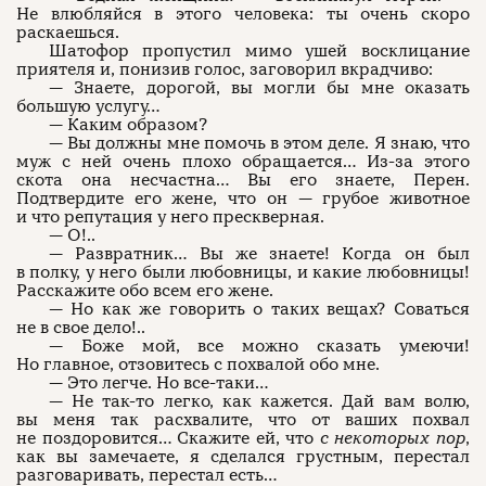
Не влюбляйся в этого человека: ты очень скоро
раскаешься.
Шатофор пропустил мимо ушей восклицание
приятеля и, понизив голос, заговорил вкрадчиво:
— Знаете, дорогой, вы могли бы мне оказать
большую услугу…
— Каким образом?
— Вы должны мне помочь в этом деле. Я знаю, что
муж с ней очень плохо обращается… Из-за этого
скота она несчастна… Вы его знаете, Перен.
Подтвердите его жене, что он — грубое животное
и что репутация у него прескверная.
— О!..
— Развратник… Вы же знаете! Когда он был
в полку, у него были любовницы, и какие любовницы!
Расскажите обо всем его жене.
— Но как же говорить о таких вещах? Соваться
не в свое дело!..
— Боже мой, все можно сказать умеючи!
Но главное, отзовитесь с похвалой обо мне.
— Это легче. Но все-таки…
— Не так-то легко, как кажется. Дай вам волю,
вы меня так расхвалите, что от ваших похвал
не поздоровится… Скажите ей, что
с некоторых пор
,
как вы замечаете, я сделался грустным, перестал
разговаривать, перестал есть…