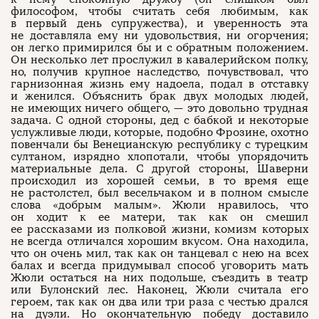
философом, чтобы считать себя любимым, как
в первый день супружества), и уверенность эта
не доставляла ему ни удовольствия, ни огорчения;
он легко примирился бы и с обратным положением.
Он несколько лет прослужил в кавалерийском полку,
но, получив крупное наследство, почувствовал, что
гарнизонная жизнь ему надоела, подал в отставку
и женился. Объяснить брак двух молодых людей,
не имеющих ничего общего, — это довольно трудная
задача. С одной стороны, дед с бабкой и некоторые
услужливые люди, которые, подобно Фрозине, охотно
повенчали бы Венецианскую республику с турецким
султаном, изрядно хлопотали, чтобы упорядочить
материальные дела. С другой стороны, Шаверни
происходил из хорошей семьи, в то время еще
не растолстел, был весельчаком и в полном смысле
слова «добрым малым». Жюли нравилось, что
он ходит к ее матери, так как он смешил
ее рассказами из полковой жизни, комизм которых
не всегда отличался хорошим вкусом. Она находила,
что он очень мил, так как он танцевал с нею на всех
балах и всегда придумывал способ уговорить мать
Жюли остаться на них подольше, съездить в театр
или Булонский лес. Наконец, Жюли считала его
героем, так как он два или три раза с честью дрался
на дуэли. Но окончательную победу доставило