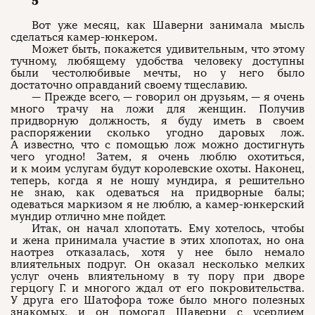
5
Вот уже месяц, как Шаверни занимала мысль
сделаться камер-юнкером.
Может быть, покажется удивительным, что этому
тучному, любящему удобства человеку доступны
были честолюбивые мечты, но у него было
достаточно оправданий своему тщеславию.
— Прежде всего, — говорил он друзьям, — я очень
много трачу на ложи для женщин. Получив
придворную должность, я буду иметь в своем
распоряжении сколько угодно даровых лож.
А известно, что с помощью лож можно достигнуть
чего угодно! Затем, я очень люблю охотиться,
и к моим услугам будут королевские охоты. Наконец,
теперь, когда я не ношу мундира, я решительно
не знаю, как одеваться на придворные балы;
одеваться маркизом я не люблю, а камер-юнкерский
мундир отлично мне пойдет.
Итак, он начал хлопотать. Ему хотелось, чтобы
и жена принимала участие в этих хлопотах, но она
наотрез отказалась, хотя у нее было немало
влиятельных подруг. Он оказал несколько мелких
услуг очень влиятельному в ту пору при дворе
герцогу Г. и многого ждал от его покровительства.
У друга его Шатофора тоже было много полезных
знакомых, и он помогал Шаверни с усердием