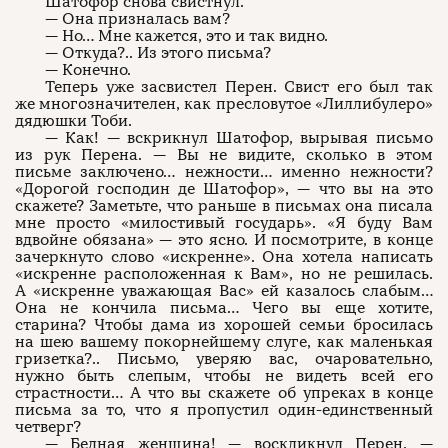
Шатофор снова свистнул.
— Она призналась вам?
— Но… Мне кажется, это и так видно.
— Откуда?.. Из этого письма?
— Конечно.
Теперь уже засвистел Перен. Свист его был так
же многозначителен, как пресловутое «Лиллибулеро»
дядюшки Тоби.
— Как! — вскрикнул Шатофор, вырывая письмо
из рук Перена. — Вы не видите, сколько в этом
письме заключено… нежности… именно нежности?
«Дорогой господин де Шатофор», — что вы на это
скажете? Заметьте, что раньше в письмах она писала
мне просто «милостивый государь». «Я буду Вам
вдвойне обязана» — это ясно. И посмотрите, в конце
зачеркнуто слово «искренне». Она хотела написать
«искренне расположенная к Вам», но не решилась.
А «искренне уважающая Вас» ей казалось слабым…
Она не кончила письма… Чего вы еще хотите,
старина? Чтобы дама из хорошей семьи бросилась
на шею вашему покорнейшему слуге, как маленькая
гризетка?.. Письмо, уверяю вас, очаровательно,
нужно быть слепым, чтобы не видеть всей его
страстности… А что вы скажете об упреках в конце
письма за то, что я пропустил один-единственный
четверг?
— Бедная женщина! — воскликнул Перен. —