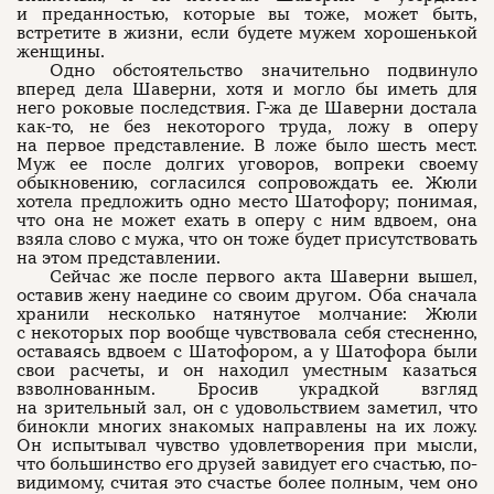
и преданностью, которые вы тоже, может быть,
встретите в жизни, если будете мужем хорошенькой
женщины.
Одно обстоятельство значительно подвинуло
вперед дела Шаверни, хотя и могло бы иметь для
него роковые последствия. Г-жа де Шаверни достала
как-то, не без некоторого труда, ложу в оперу
на первое представление. В ложе было шесть мест.
Муж ее после долгих уговоров, вопреки своему
обыкновению, согласился сопровождать ее. Жюли
хотела предложить одно место Шатофору; понимая,
что она не может ехать в оперу с ним вдвоем, она
взяла слово с мужа, что он тоже будет присутствовать
на этом представлении.
Сейчас же после первого акта Шаверни вышел,
оставив жену наедине со своим другом. Оба сначала
хранили несколько натянутое молчание: Жюли
с некоторых пор вообще чувствовала себя стесненно,
оставаясь вдвоем с Шатофором, а у Шатофора были
свои расчеты, и он находил уместным казаться
взволнованным. Бросив украдкой взгляд
на зрительный зал, он с удовольствием заметил, что
бинокли многих знакомых направлены на их ложу.
Он испытывал чувство удовлетворения при мысли,
что большинство его друзей завидует его счастью, по-
видимому, считая это счастье более полным, чем оно