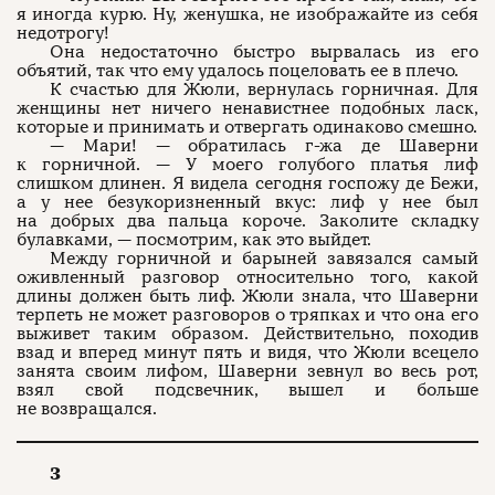
я иногда курю. Ну, женушка, не изображайте из себя
недотрогу!
Она недостаточно быстро вырвалась из его
объятий, так что ему удалось поцеловать ее в плечо.
К счастью для Жюли, вернулась горничная. Для
женщины нет ничего ненавистнее подобных ласк,
которые и принимать и отвергать одинаково смешно.
— Мари! — обратилась г-жа де Шаверни
к горничной. — У моего голубого платья лиф
слишком длинен. Я видела сегодня госпожу де Бежи,
а у нее безукоризненный вкус: лиф у нее был
на добрых два пальца короче. Заколите складку
булавками, — посмотрим, как это выйдет.
Между горничной и барыней завязался самый
оживленный разговор относительно того, какой
длины должен быть лиф. Жюли знала, что Шаверни
терпеть не может разговоров о тряпках и что она его
выживет таким образом. Действительно, походив
взад и вперед минут пять и видя, что Жюли всецело
занята своим лифом, Шаверни зевнул во весь рот,
взял свой подсвечник, вышел и больше
не возвращался.
3