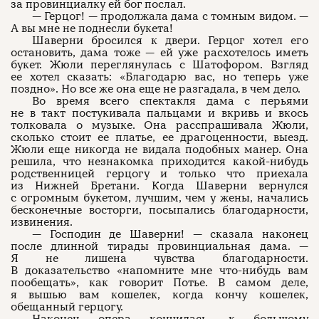
за провинциалку ей бог послал.
— Герцог! — продолжала дама с томным видом. —
А вы мне не поднесли букета!
Шаверни бросился к двери. Герцог хотел его
остановить, дама тоже — ей уже расхотелось иметь
букет. Жюли переглянулась с Шатофором. Взгляд
ее хотел сказать: «Благодарю вас, но теперь уже
поздно». Но все же она еще не разгадала, в чем дело.
Во время всего спектакля дама с перьями
не в такт постукивала пальцами и вкривь и вкось
толковала о музыке. Она расспрашивала Жюли,
сколько стоит ее платье, ее драгоценности, выезд.
Жюли еще никогда не видала подобных манер. Она
решила, что незнакомка приходится какой-нибудь
родственницей герцогу и только что приехала
из Нижней Бретани. Когда Шаверни вернулся
с огромным букетом, лучшим, чем у жены, начались
бесконечные восторги, посыпались благодарности,
извинения.
— Господин де Шаверни! — сказала наконец
после длинной тирады провинциальная дама. —
Я не лишена чувства благодарности.
В доказательство «напомните мне что-нибудь вам
пообещать», как говорит Потье. В самом деле,
я вышью вам кошелек, когда кончу кошелек,
обещанный герцогу.