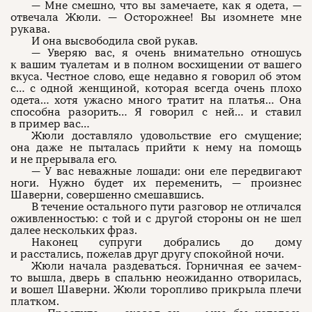
— Мне смешно, что вы замечаете, как я одета, —
отвечала Жюли. — Осторожнее! Вы изомнете мне
рукава.
И она высвободила свой рукав.
— Уверяю вас, я очень внимательно отношусь
к вашим туалетам и в полном восхищении от вашего
вкуса. Честное слово, еще недавно я говорил об этом
с… с одной женщиной, которая всегда очень плохо
одета… хотя ужасно много тратит на платья… Она
способна разорить… Я говорил с ней… и ставил
в пример вас…
Жюли доставляло удовольствие его смущение;
она даже не пыталась прийти к нему на помощь
и не прерывала его.
— У вас неважные лошади: они еле передвигают
ноги. Нужно будет их переменить, — произнес
Шаверни, совершенно смешавшись.
В течение остального пути разговор не отличался
оживленностью: с той и с другой стороны он не шел
далее нескольких фраз.
Наконец супруги добрались до дому
и расстались, пожелав друг другу спокойной ночи.
Жюли начала раздеваться. Горничная ее зачем-
то вышла, дверь в спальню неожиданно отворилась,
и вошел Шаверни. Жюли торопливо прикрыла плечи
платком.