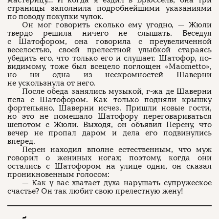
мастерицу… И когда я ездил в Брюссель, она три
страницы заполнила подробнейшими указаниями
по поводу покупки чулок.
Он мог говорить сколько ему угодно, — Жюли
твердо решила ничего не слышать. Беседуя
с Шатофором, она говорила с преувеличенной
веселостью, своей прелестной улыбкой стараясь
убедить его, что только его и слушает. Шатофор, по-
видимому, тоже был всецело поглощен «Maometto»,
но ни одна из нескромностей Шаверни
не ускользнула от него.
После обеда занялись музыкой, г-жа де Шаверни
пела с Шатофором. Как только подняли крышку
фортепьяно, Шаверни исчез. Пришли новые гости,
но это не помешало Шатофору переговариваться
шепотом с Жюли. Выходя, он объявил Перену, что
вечер не пропал даром и дела его подвинулись
вперед.
Перен находил вполне естественным, что муж
говорил о жениных ногах; поэтому, когда они
остались с Шатофором на улице одни, он сказал
проникновенным голосом:
— Как у вас хватает духа нарушать супружеское
счастье? Он так любит свою прелестную жену!