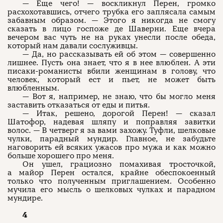
— Еще чего! — воскликнул Перен, громко
расхохотавшись, отчего трубка его заплясала самым
забавным образом. — Этого я никогда не смогу
сказать в лицо госпоже де Шаверни. Еще вчера
вечером вас чуть не на руках унесли после обеда,
который нам давали сослуживцы.
— Да, но рассказывать ей об этом — совершенно
лишнее. Пусть она знает, что я в нее влюблен. А эти
писаки-романисты вбили женщинам в голову, что
человек, который ест и пьет, не может быть
влюбленным.
— Вот я, например, не знаю, что бы могло меня
заставить отказаться от еды и питья.
— Итак, решено, дорогой Перен! — сказал
Шатофор, надевая шляпу и поправляя завитки
волос. — В четверг я за вами захожу. Туфли, шелковые
чулки, парадный мундир. Главное, не забудьте
наговорить ей всяких ужасов про мужа и как можно
больше хорошего про меня.
Он ушел, грациозно помахивая тросточкой,
а майор Перен остался, крайне обеспокоенный
только что полученным приглашением. Особенно
мучила его мысль о шелковых чулках и парадном
мундире.
4