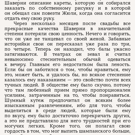
Шаверни описание кареты, которую он собирался
заказать по собственному рисунку и в которой
он обещал сам повезти Жюли, когда она согласится
отдать ему свою руку.
Через несколько месяцев после свадьбы все
прекрасные качества Шаверни в значительной
степени потеряли свою ценность. Нечего и говорить,
что он уже не танцевал со своей женой. Забавные
историйки свои он пересказал уже раза по три,
по четыре. Теперь он находил, что балы ужасно
затягиваются. В театрах он зевал и считал
невыносимо стеснительным обычай одеваться
к вечеру. Главным его недостатком была леность.
Если бы он заботился о том, чтобы нравиться, ему
это, может быть, и удалось бы, но всякое стеснение
казалось ему наказанием — это свойство почти всех
тучных людей. В обществе ему было скучно, потому
что там любезный прием прямо пропорционален
усилиям, затраченным на то, чтобы понравиться.
Шумный кутеж предпочитал он всяким более
изысканным развлечениям, ибо для того, чтобы
выделиться в среде людей, которые были ему
по вкусу, ему было достаточно перекричать других,
а это не представляло для него трудностей при его
могучих легких. Кроме того, он полагал свою
гордость в том, что мог выпить шампанского больше,