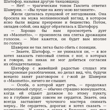
Шатофор, называя другую танцовщицу.
— Нет! — трагическим тоном Гамлета ответил
Шаверни. — «Вы лучше на жену мою взгляните».
Жюли сделалась пунцовой от негодования. Она
бросила на мужа молниеносный взгляд, в котором
ясно были видны презрение и бешенство. Потом,
овладев собой, она вдруг обратилась к Шатофору.
— Хорошо бы нам просмотреть дуэт
из «Maometto», — произнесла она слегка дрожащим
голосом. — Мне кажется, он будет вам вполне
по голосу.
Шаверни не так легко было сбить с позиции.
— Знаете, Шатофор, — не унимался он, — я все
хотел заказать гипсовый слепок с ног, о которых
я говорю, но никак не мог добиться согласия
их обладательницы.
Шатофор с живейшей радостью слушал эти
нескромные разоблачения, но делал вид, что, будучи
всецело занят разговором с г-жой де Шаверни
о «Maometto», ничего не слышит.
— Особа, о которой идет речь, — продолжал
неумолимый супруг, — обычно страшно возмущается,
когда ей отдают должное по этому пункту,
но в глубине души совсем не сердится. Знаете, она
всегда заставляет чулочного мастера снимать
мерку… Не сердитесь, дорогая: я хотел сказать —