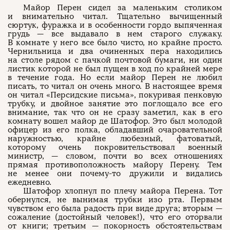
Майор Перен сидел за маленьким столиком
и внимательно читал. Тщательно вычищенный
сюртук, фуражка и в особенности гордо выпяченная
грудь — все выдавало в нем старого служаку.
В комнате у него все было чисто, но крайне просто.
Чернильница и два очиненных пера находились
на столе рядом с пачкой почтовой бумаги, ни один
листик которой не был пущен в ход по крайней мере
в течение года. Но если майор Перен не любил
писать, то читал он очень много. В настоящее время
он читал «Персидские письма», покуривая пенковую
трубку, и двойное занятие это поглощало все его
внимание, так что он не сразу заметил, как в его
комнату вошел майор де Шатофор. Это был молодой
офицер из его полка, обладавший очаровательной
наружностью, крайне любезный, фатоватый,
которому очень покровительствовал военный
министр, — словом, почти во всех отношениях
прямая противоположность майору Перену. Тем
не менее они почему-то дружили и видались
ежедневно.
Шатофор хлопнул по плечу майора Перена. Тот
обернулся, не вынимая трубки изо рта. Первым
чувством его была радость при виде друга; вторым —
сожаление (достойный человек!), что его оторвали
от книги; третьим — покорность обстоятельствам