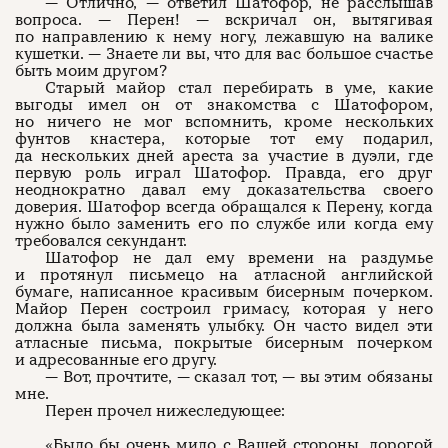
— Отлично, — ответил Шатофор, не расслышав
вопроса. — Перен! — вскричал он, вытягивая
по направлению к нему ногу, лежавшую на валике
кушетки. — Знаете ли вы, что для вас большое счастье
быть моим другом?
Старый майор стал перебирать в уме, какие
выгоды имел он от знакомства с Шатофором,
но ничего не мог вспомнить, кроме нескольких
фунтов кнастера, которые тот ему подарил,
да нескольких дней ареста за участие в дуэли, где
первую роль играл Шатофор. Правда, его друг
неоднократно давал ему доказательства своего
доверия. Шатофор всегда обращался к Перену, когда
нужно было заменить его по службе или когда ему
требовался секундант.
Шатофор не дал ему времени на раздумье
и протянул письмецо на атласной английской
бумаге, написанное красивым бисерным почерком.
Майор Перен состроил гримасу, которая у него
должна была заменять улыбку. Он часто видел эти
атласные письма, покрытые бисерным почерком
и адресованные его другу.
— Вот, прочтите, — сказал тот, — вы этим обязаны
мне.
Перен прочел нижеследующее:
«Было бы очень мило с Вашей стороны, дорогой