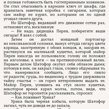
и полная готовность быть гостеприимным хозяином.
Он стал отыскивать в кармане ключ от шкафа, где
хранилась заветная коробка с сигарами, которых
сам майор не курил, но которыми он по одной
угощал своего друга.
Но Шатофор, видавший это движение сотни раз,
остановил его, воскликнув:
— Не надо, дядюшка Перен, поберегите ваши
сигары! Я взял с собой.
Затем он достал изящный портсигар
из мексиканской соломки, вынул оттуда сигару цвета
корицы, заостренную с обоих концов, и, закурив ее,
растянулся на маленькой кушетке, которой майор
Перен никогда не пользовался; голову он положил
на изголовье, а ноги — на противоположный валик.
Первым делом Шатофор окутал себя облаком дыма;
потонув в нем, он закрыл глаза, словно обдумывая то,
что намеревался сообщить. Лицо его сияло
от радости; грудь, по-видимому, с трудом удерживала
тайну счастья — он горел нетерпением выдать ее.
Майор Перен, усевшись на стул около кушетки,
некоторое время курил молча, потом, видя, что
Шатофор не торопится рассказывать, спросил:
— Как поживает Урика?
Урика была черная кобыла, которую Шатофор
загнал, чуть не доведя ее до запала.