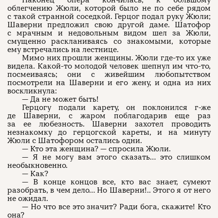
Наконец опера кончилась, к большому
облегчению Жюли, которой было не по себе рядом
с такой странной соседкой. Герцог подал руку Жюли;
Шаверни предложил свою другой даме. Шатофор
с мрачным и недовольным видом шел за Жюли,
смущенно раскланиваясь со знакомыми, которые
ему встречались на лестнице.
Мимо них прошли женщины. Жюли где-то их уже
видела. Какой-то молодой человек шепнул им что-то,
посмеиваясь; они с живейшим любопытством
посмотрели на Шаверни и его жену, и одна из них
воскликнула:
— Да не может быть!
Герцогу подали карету, он поклонился г-же
де Шаверни, с жаром поблагодарив еще раз
за ее любезность. Шаверни захотел проводить
незнакомку до герцогской кареты, и на минуту
Жюли с Шатофором остались одни.
— Кто эта женщина? — спросила Жюли.
— Я не могу вам этого сказать… это слишком
необыкновенно.
— Как?
— В конце концов все, кто вас знает, сумеют
разобрать, в чем дело… Но Шаверни!.. Этого я от него
не ожидал.
— Но что все это значит? Ради бога, скажите! Кто
она?