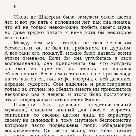
1
Жюли де Шаверни была замужем около шести
лет, и вот уж пять с половиной лет, как она поняла,
что ей не только невозможно любить своего мужа,
но даже трудно питать к нему хотя бы некоторое
уважение.
Между тем муж отнюдь не был человеком
бесчестным; он не был ни грубияном, ни дураком.
А все-таки его, пожалуй, можно было назвать всеми
этими именами. Если бы она углубилась в свои
воспоминания, она припомнила бы, что когда-то
он был ей приятен, но теперь он казался
ей несносным. Все в нем отталкивало ее. При взгляде
на то, как он ел, пил кофе, говорил, с ней делались
нервные судороги. Они виделись и разговаривали
только за столом, но обедать вместе им приходилось
несколько раз в неделю, и этого было достаточно,
чтобы поддерживать отвращение Жюли.
Шаверни был довольно представительный
мужчина, слишком полный для своего возраста,
сангвиник, со свежим цветом лица, по характеру
своему не склонный к тому смутному беспокойству,
которому часто подвержены люди, обладающие
воображением. Он свято верил, что жена питает
к нему спокойную дружбу (он слишком был