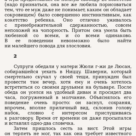
(надо признаться, она все же любила порисоваться
тем, что ее муж даже не понимает, каким он обладает
сокровищем) было совершенно инстинктивным, как
кокетство ребенка. Оно отлично уживалось
с пренебрежительной сдержанностью, совсем
непохожей на чопорность. Притом она умела быть
любезной со всеми, и со всеми одинаково.
В ее поведении невозможно было найти
ни малейшего повода для злословия.
2
Супруги обедали у матери Жюли г-жи де Люсан,
собиравшейся уехать в Ниццу. Шаверни, который
смертельно скучал у своей тещи, принужден был
провести там вечер, хотя ему и очень хотелось
встретиться со своими друзьями на бульваре. После
обеда он уселся на удобный диван и просидел два
часа, погруженный в молчание. Объяснялось его
поведение очень просто: он заснул, сохраняя,
впрочем, вполне приличный вид, склонив голову
набок, словно с интересом прислушиваясь
к разговору. Время от времени он даже просыпался
и вставлял одно-два словечка.
Затем пришлось сесть за вист. Этой игры
он терпеть не мог, так как она требует известного