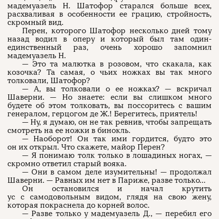
мадемуазель Н. Шатофор старался больше всех,
расхваливая в особенности ее грацию, стройность,
скромный вид.
Перен, которого Шатофор несколько дней тому
назад водил в оперу и который был там один-
единственный раз, очень хорошо запомнил
мадемуазель Н.
— Это та малютка в розовом, что скакала, как
козочка? Та самая, о чьих ножках вы так много
толковали, Шатофор?
— А, вы толковали о ее ножках? — вскричал
Шаверни. — Но знаете: если вы слишком много
будете об этом толковать, вы поссоритесь с вашим
генералом, герцогом де Ж.! Берегитесь, приятель!
— Ну, я думаю, он не так ревнив, чтобы запрещать
смотреть на ее ножки в бинокль.
— Наоборот! Он так ими гордится, будто это
он их открыл. Что скажете, майор Перен?
— Я понимаю толк только в лошадиных ногах, —
скромно ответил старый вояка.
— Они в самом деле изумительны! — продолжал
Шаверни. — Равных им нет в Париже, разве только…
Он остановился и начал крутить
ус с самодовольным видом, глядя на свою жену,
которая покраснела до корней волос.
— Разве только у мадемуазель Д., — перебил его