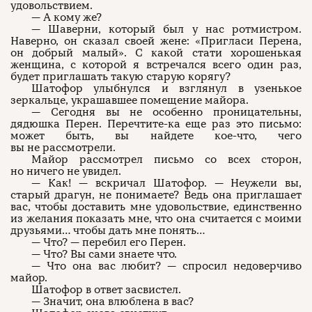
удовольствием.
— А кому же?
— Шаверни, который был у нас ротмистром.
Наверно, он сказал своей жене: «Пригласи Перена,
он добрый малый». С какой стати хорошенькая
женщина, с которой я встречался всего один раз,
будет приглашать такую старую корягу?
Шатофор улыбнулся и взглянул в узенькое
зеркальце, украшавшее помещение майора.
— Сегодня вы не особенно проницательны,
дядюшка Перен. Перечтите-ка еще раз это письмо:
может быть, вы найдете кое-что, чего
вы не рассмотрели.
Майор рассмотрел письмо со всех сторон,
но ничего не увидел.
— Как! — вскричал Шатофор. — Неужели вы,
старый драгун, не понимаете? Ведь она приглашает
вас, чтобы доставить мне удовольствие, единственно
из желания показать мне, что она считается с моими
друзьями… чтобы дать мне понять…
— Что? — перебил его Перен.
— Что? Вы сами знаете что.
— Что она вас любит? — спросил недоверчиво
майор.
Шатофор в ответ засвистел.
— Значит, она влюблена в вас?