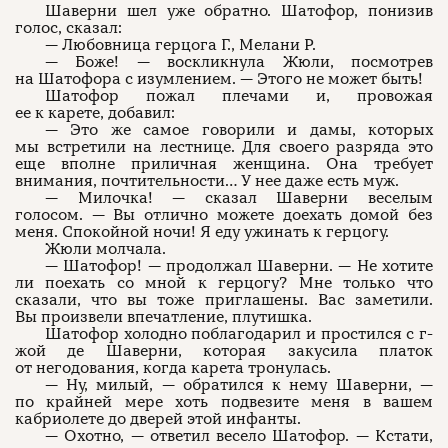
Шаверни шел уже обратно. Шатофор, понизив
голос, сказал:
О проекте
— Любовница герцога Г., Мелани Р.
ЧТИВО ДОМ
Рекламодателям
Команда
YouTube
— Боже! — воскликнула Жюли, посмотрев
Авторы
Telegram
на Шатофора с изумлением. — Этого не может быть!
Журнал
VK
Шатофор пожал плечами и, провожая
ее к карете, добавил:
— Это же самое говорили и дамы, которых
мы встретили на лестнице. Для своего разряда это
Подписаться на журнал
еще вполне приличная женщина. Она требует
внимания, почтительности… У нее даже есть муж.
— Милочка! — сказал Шаверни веселым
голосом. — Вы отлично можете доехать домой без
меня. Спокойной ночи! Я еду ужинать к герцогу.
Пользовательское соглашение
Жюли молчала.
Политика конфиденциальности
— Шатофор! — продолжал Шаверни. — Не хотите
ли поехать со мной к герцогу? Мне только что
сказали, что вы тоже приглашены. Вас заметили.
Вы произвели впечатление, плутишка.
Шатофор холодно поблагодарил и простился с г-
(c) ЧТИВО 2026. Все права защищены
16+
жой де Шаверни, которая закусила платок
от негодования, когда карета тронулась.
Разработка:
Astroshock
— Ну, милый, — обратился к нему Шаверни, —
по крайней мере хоть подвезите меня в вашем
кабриолете до дверей этой инфанты.
— Охотно, — ответил весело Шатофор. — Кстати,