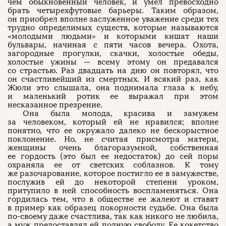
чем обыкновенный человек, и умел превосходно
брать четырехфутовые барьеры. Таким образом,
он приобрел вполне заслуженное уважение среди тех
трудно определимых существ, которые называются
«молодыми людьми» и которыми кишат наши
бульвары, начиная с пяти часов вечера. Охота,
загородные прогулки, скачки, холостые обеды,
холостые ужины — всему этому он предавался
со страстью. Раз двадцать на дню он повторял, что
он счастливейший из смертных. И всякий раз, как
Жюли это слышала, она поднимала глаза к небу,
и маленький ротик ее выражал при этом
несказанное презрение.
Она была молода, красива и замужем
за человеком, который ей не нравился; вполне
понятно, что ее окружало далеко не бескорыстное
поклонение. Но, не считая присмотра матери,
женщины очень благоразумной, собственная
ее гордость (это был ее недостаток) до сей поры
охраняла ее от светских соблазнов. К тому
же разочарование, которое постигло ее в замужестве,
послужив ей до некоторой степени уроком,
притупило в ней способность воспламеняться. Она
гордилась тем, что в обществе ее жалеют и ставят
в пример как образец покорности судьбе. Она была
по-своему даже счастлива, так как никого не любила,
а муж предоставлял ей полную свободу. Ее кокетство