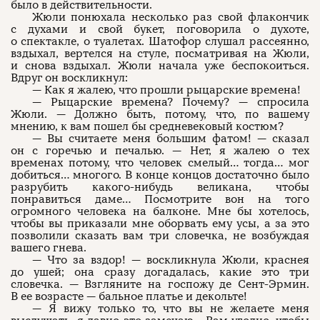
было в действительности.
Жюли понюхала несколько раз свой флакончик
с духами и свой букет, поговорила о духоте,
о спектакле, о туалетах. Шатофор слушал рассеянно,
вздыхал, вертелся на стуле, посматривая на Жюли,
и снова вздыхал. Жюли начала уже беспокоиться.
Вдруг он воскликнул:
— Как я жалею, что прошли рыцарские времена!
— Рыцарские времена? Почему? — спросила
Жюли. — Должно быть, потому, что, по вашему
мнению, к вам пошел бы средневековый костюм?
— Вы считаете меня большим фатом! — сказал
он с горечью и печалью. — Нет, я жалею о тех
временах потому, что человек смелый… тогда… мог
добиться… многого. В конце концов достаточно было
разрубить какого-нибудь великана, чтобы
понравиться даме… Посмотрите вон на того
огромного человека на балконе. Мне бы хотелось,
чтобы вы приказали мне оборвать ему усы, а за это
позволили сказать вам три словечка, не возбуждая
вашего гнева.
— Что за вздор! — воскликнула Жюли, краснея
до ушей; она сразу догадалась, какие это три
словечка. — Взгляните на госпожу де Сент-Эрмин.
В ее возрасте — бальное платье и декольте!
— Я вижу только то, что вы не желаете меня