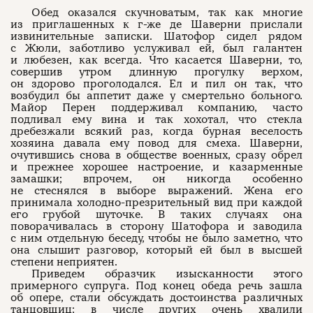
Обед оказался скучноватым, так как многие
из приглашенных к г-же де Шаверни прислали
извинительные записки. Шатофор сидел рядом
с Жюли, заботливо услуживал ей, был галантен
и любезен, как всегда. Что касается Шаверни, то,
совершив утром длинную прогулку верхом,
он здорово проголодался. Ел и пил он так, что
возбудил бы аппетит даже у смертельно больного.
Майор Перен поддерживал компанию, часто
подливал ему вина и так хохотал, что стекла
дребезжали всякий раз, когда бурная веселость
хозяина давала ему повод для смеха. Шаверни,
очутившись снова в обществе военных, сразу обрел
и прежнее хорошее настроение, и казарменные
замашки; впрочем, он никогда особенно
не стеснялся в выборе выражений. Жена его
принимала холодно-презрительный вид при каждой
его грубой шуточке. В таких случаях она
поворачивалась в сторону Шатофора и заводила
с ним отдельную беседу, чтобы не было заметно, что
она слышит разговор, который ей был в высшей
степени неприятен.
Приведем образчик изысканности этого
примерного супруга. Под конец обеда речь зашла
об опере, стали обсуждать достоинства различных
танцовщиц; в числе других очень хвалили