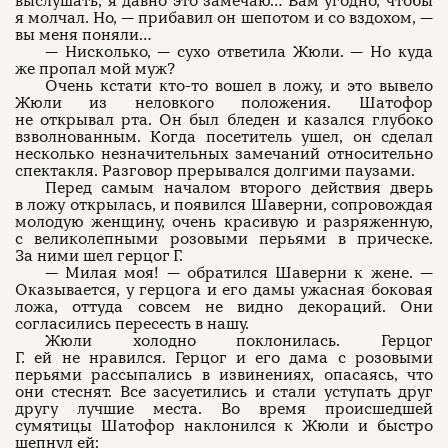
выслушать, я давно это замечаю… Вам угодно, чтобы
я молчал. Но, — прибавил он шепотом и со вздохом, —
вы меня поняли…
— Нисколько, — сухо ответила Жюли. — Но куда
же пропал мой муж?
Очень кстати кто-то вошел в ложу, и это вывело
Жюли из неловкого положения. Шатофор
не открывал рта. Он был бледен и казался глубоко
взволнованным. Когда посетитель ушел, он сделал
несколько незначительных замечаний относительно
спектакля. Разговор прерывался долгими паузами.
Перед самым началом второго действия дверь
в ложу открылась, и появился Шаверни, сопровождая
молодую женщину, очень красивую и разряженную,
с великолепными розовыми перьями в прическе.
За ними шел герцог Г.
— Милая моя! — обратился Шаверни к жене. —
Оказывается, у герцога и его дамы ужасная боковая
ложа, оттуда совсем не видно декораций. Они
согласились пересесть в нашу.
Жюли холодно поклонилась. Герцог
Г. ей не нравился. Герцог и его дама с розовыми
перьями рассыпались в извинениях, опасаясь, что
они стеснят. Все засуетились и стали уступать друг
другу лучшие места. Во время происшедшей
сумятицы Шатофор наклонился к Жюли и быстро
шепнул ей: