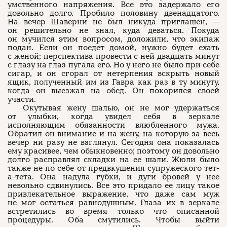
умственного напряжения. Все это задержало его
довольно долго. Пробило половину двенадцатого.
На вечер Шаверни не был никуда приглашен, —
он решительно не знал, куда деваться. Покуда
он мучился этим вопросом, доложили, что экипаж
подан. Если он поедет домой, нужно будет ехать
с женой; перспектива провести с ней двадцать минут
с глазу на глаз пугала его. Но у него не было при себе
сигар, и он сгорал от нетерпения вскрыть новый
ящик, полученный им из Гавра как раз в ту минуту,
когда он выезжал на обед. Он покорился своей
участи.
Окутывая жену шалью, он не мог удержаться
от улыбки, когда увидел себя в зеркале
исполняющим обязанности влюбленного мужа.
Обратил он внимание и на жену, на которую за весь
вечер ни разу не взглянул. Сегодня она показалась
ему красивее, чем обыкновенно; поэтому он довольно
долго расправлял складки на ее шали. Жюли было
также не по себе от предвкушения супружеского тет-
а-тета. Она надула губки, и дуги бровей у нее
невольно сдвинулись. Все это придало ее лицу такое
привлекательное выражение, что даже сам муж
не мог остаться равнодушным. Глаза их в зеркале
встретились во время только что описанной
процедуры. Оба смутились. Чтобы выйти