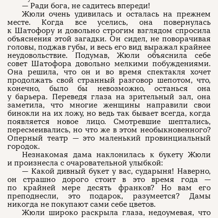
— Ради бога, не садитесь впереди!
Жюли очень удивилась и осталась на прежнем
месте. Когда все уселись, она повернулась
к Шатофору и довольно строгим взглядом спросила
объяснения этой загадки. Он сидел, не поворачивая
головы, поджав губы, и весь его вид выражал крайнее
неудовольствие. Подумав, Жюли объяснила себе
совет Шатофора довольно мелкими побуждениями.
Она решила, что он и во время спектакля хочет
продолжать свой странный разговор шепотом, что,
конечно, было бы невозможно, останься она
у барьера. Переведя глаза на зрительный зал, она
заметила, что многие женщины направили свои
бинокли на их ложу, но ведь так бывает всегда, когда
появляется новое лицо. Смотревшие шептались,
пересмеивались, но что же в этом необыкновенного?
Оперный театр — это маленький провинциальный
городок.
Незнакомая дама наклонилась к букету Жюли
и произнесла с очаровательной улыбкой:
— Какой дивный букет у вас, сударыня! Наверно,
он страшно дорого стоит в это время года —
по крайней мере десять франков? Но вам его
преподнесли, это подарок, разумеется? Дамы
никогда не покупают сами себе цветов.
Жюли широко раскрыла глаза, недоумевая, что