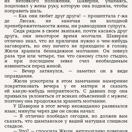
из неловкого положения, Шаверни, улыбаясь,
поцеловал у жены руку, которую она подняла, чтобы
поправить шаль.
— Как они любят друг друга! — прошептала г-жа
де Люсан, не замечая ни холодной
пренебрежительности жены, ни равнодушия супруга.
Сидя рядом в своем экипаже, почти касаясь друг
друга, они некоторое время молчали. Шаверни
отлично знал, что из приличия нужно о чем-нибудь
заговорить, но ему ничего не приходило в голову.
Жюли хранила безнадежное молчание. Он зевнул
раза три или четыре, так что самому стало стыдно,
и при последнем зевке счел необходимым
извиниться перед женой.
— Вечер затянулся, — заметил он в виде
оправдания.
Жюли усмотрела в этом замечании намерение
покритиковать вечера у ее матери и сказать
ей какую-нибудь неприятность. С давних пор она
привыкла уклоняться от всяких объяснений с мужем;
поэтому она продолжала хранить молчание.
У Шаверни в этот вечер неожиданно развязался
язык; минуты через две он снова начал:
— Я отлично пообедал сегодня, но должен вам
сказать, что шампанское у вашей матушки слишком
сладкое.
— Что? — спросила Жюли, неторопливо повернув