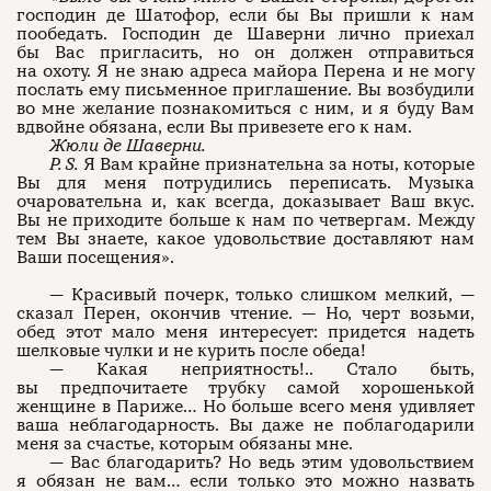
господин де Шатофор, если бы Вы пришли к нам
пообедать. Господин де Шаверни лично приехал
бы Вас пригласить, но он должен отправиться
на охоту. Я не знаю адреса майора Перена и не могу
послать ему письменное приглашение. Вы возбудили
во мне желание познакомиться с ним, и я буду Вам
вдвойне обязана, если Вы привезете его к нам.
Жюли де Шаверни.
P. S.
Я Вам крайне признательна за ноты, которые
Вы для меня потрудились переписать. Музыка
очаровательна и, как всегда, доказывает Ваш вкус.
Вы не приходите больше к нам по четвергам. Между
тем Вы знаете, какое удовольствие доставляют нам
Ваши посещения».
— Красивый почерк, только слишком мелкий, —
сказал Перен, окончив чтение. — Но, черт возьми,
обед этот мало меня интересует: придется надеть
шелковые чулки и не курить после обеда!
— Какая неприятность!.. Стало быть,
вы предпочитаете трубку самой хорошенькой
женщине в Париже… Но больше всего меня удивляет
ваша неблагодарность. Вы даже не поблагодарили
меня за счастье, которым обязаны мне.
— Вас благодарить? Но ведь этим удовольствием
я обязан не вам… если только это можно назвать