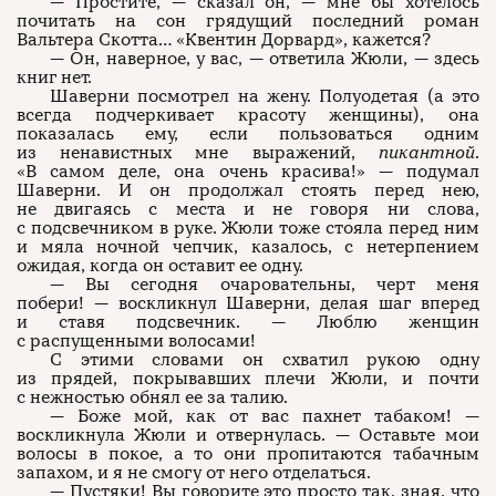
— Простите, — сказал он, — мне бы хотелось
почитать на сон грядущий последний роман
Вальтера Скотта… «Квентин Дорвард», кажется?
— Он, наверное, у вас, — ответила Жюли, — здесь
книг нет.
Шаверни посмотрел на жену. Полуодетая (а это
всегда подчеркивает красоту женщины), она
показалась ему, если пользоваться одним
из ненавистных мне выражений,
пикантной
.
«В самом деле, она очень красива!» — подумал
Шаверни. И он продолжал стоять перед нею,
не двигаясь с места и не говоря ни слова,
с подсвечником в руке. Жюли тоже стояла перед ним
и мяла ночной чепчик, казалось, с нетерпением
ожидая, когда он оставит ее одну.
— Вы сегодня очаровательны, черт меня
побери! — воскликнул Шаверни, делая шаг вперед
и ставя подсвечник. — Люблю женщин
с распущенными волосами!
С этими словами он схватил рукою одну
из прядей, покрывавших плечи Жюли, и почти
с нежностью обнял ее за талию.
— Боже мой, как от вас пахнет табаком! —
воскликнула Жюли и отвернулась. — Оставьте мои
волосы в покое, а то они пропитаются табачным
запахом, и я не смогу от него отделаться.
— Пустяки! Вы говорите это просто так, зная, что