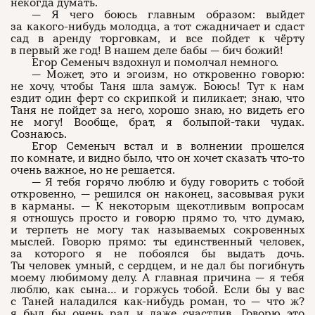
некогда думать.
— Я чего боюсь главным образом: выйдет
за какого-нибудь молодца, а тот сжадничает и сдаст
сад в аренду торговкам, и все пойдет к чёрту
в первый же год! В нашем деле бабы — бич божий!
Егор Семеныч вздохнул и помолчал немного.
— Может, это и эгоизм, но откровенно говорю:
не хочу, чтобы Таня шла замуж. Боюсь! Тут к нам
ездит один ферт со скрипкой и пиликает; знаю, что
Таня не пойдет за него, хорошо знаю, но видеть его
не могу! Вообще, брат, я болыпой-таки чудак.
Сознаюсь.
Егор Семеныч встал и в волнении прошелся
по комнате, и видно было, что он хочет сказать что-то
очень важное, но не решается.
— Я тебя горячо люблю и буду говорить с тобой
откровенно, — решился он наконец, засовывая руки
в карманы. — К некоторым щекотливым вопросам
я отношусь просто и говорю прямо то, что думаю,
и терпеть не могу так называемых сокровенных
мыслей. Говорю прямо: ты единственный человек,
за которого я не побоялся бы выдать дочь.
Ты человек умный, с сердцем, и не дал бы погибнуть
моему любимому делу. А главная причина — я тебя
люблю, как сына… и горжусь тобой. Если бы у вас
с Таней наладился как-нибудь роман, то — что ж?
я был бы очень рад и даже счастлив. Говорю это