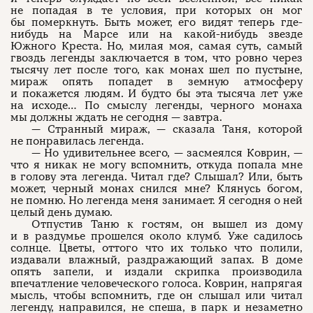
не попадая в те условия, при которых он мог
бы померкнуть. Быть может, его видят теперь где-
нибудь на Марсе или на какой-нибудь звезде
Южного Креста. Но, милая моя, самая суть, самый
гвоздь легенды заключается в том, что ровно через
тысячу лет после того, как монах шел по пустыне,
мираж опять попадет в земную атмосферу
и покажется людям. И будто бы эта тысяча лет уже
на исходе… По смыслу легенды, черного монаха
мы должны ждать не сегодня — завтра.
— Странный мираж, — сказала Таня, которой
не понравилась легенда.
— Но удивительнее всего, — засмеялся Коврин, —
что я никак не могу вспомнить, откуда попала мне
в голову эта легенда. Читал где? Слышал? Или, быть
может, черный монах снился мне? Клянусь богом,
не помню. Но легенда меня занимает. Я сегодня о ней
целый день думаю.
Отпустив Таню к гостям, он вышел из дому
и в раздумье прошелся около клумб. Уже садилось
солнце. Цветы, оттого что их только что полили,
издавали влажный, раздражающий запах. В доме
опять запели, и издали скрипка производила
впечатление человеческого голоса. Коврин, напрягая
мысль, чтобы вспомнить, где он слышал или читал
легенду, направился, не спеша, в парк и незаметно