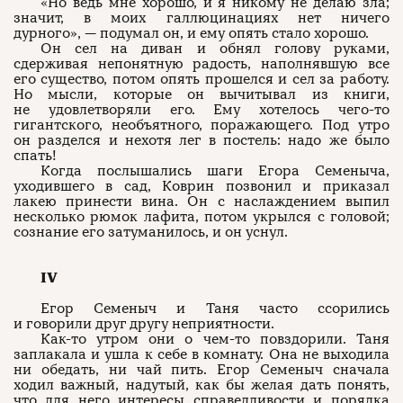
«Но ведь мне хорошо, и я никому не делаю зла;
значит, в моих галлюцинациях нет ничего
дурного», — подумал он, и ему опять стало хорошо.
Он сел на диван и обнял голову руками,
сдерживая непонятную радость, наполнявшую все
его существо, потом опять прошелся и сел за работу.
Но мысли, которые он вычитывал из книги,
не удовлетворяли его. Ему хотелось чего-то
гигантского, необъятного, поражающего. Под утро
он разделся и нехотя лег в постель: надо же было
спать!
Когда послышались шаги Егора Семеныча,
уходившего в сад, Коврин позвонил и приказал
лакею принести вина. Он с наслаждением выпил
несколько рюмок лафита, потом укрылся с головой;
сознание его затуманилось, и он уснул.
IV
Егор Семеныч и Таня часто ссорились
и говорили друг другу неприятности.
Как-то утром они о чем-то повздорили. Таня
заплакала и ушла к себе в комнату. Она не выходила
ни обедать, ни чай пить. Егор Семеныч сначала
ходил важный, надутый, как бы желая дать понять,
что для него интересы справедливости и порядка