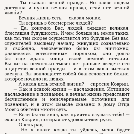
— Ты сказал: вечной правде… Но разве людям
доступна и нужна вечная правда, если нет вечной
жизни?
— Вечная жизнь есть, — сказал монах.
— Ты веришь в бессмертие людей?
— Да, конечно. Вас, людей, ожидает великая,
блестящая будущность. И чем больше на земле таких,
как ты, тем скорее осуществится это будущее. Без вас,
служителей высшему началу, живущих сознательно
и свободно, человечество было бы ничтожно;
развиваясь естественным порядком, оно долго
бы еще ждало конца своей земной истории.
Вы же на несколько тысяч лет раньше введете его
в царство вечной правды — и в этом ваша высокая
заслуга. Вы воплощаете собой благословение божие,
которое почило на людях.
— А какая цель вечной жизни? — спросил Коврин.
— Как и всякой жизни — наслаждение. Истинное
наслаждение в познании, а вечная жизнь представит
бесчисленные и неисчерпаемые источники для
познания, и в этом смысле сказано: в дому Отца
Моего обители многи суть.
— Если бы ты знал, как приятно слушать тебя! —
сказал Коврин, потирая от удовольствия руки.
— Очень рад.
— Но я знаю: когда ты уйдешь, меня будет