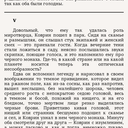
так как оба были голодны.
V
Довольный, что ему так удалась роль
миротворца, Коврин пошел в парк. Сидя на скамье
и размышляя, он слышал стук экипажей и женский
смех — это приехали гости. Когда вечерние тени
стали ложиться в саду, неясно послышались звуки
скрипки, поющие голоса, и это напомнило ему про
черного монаха. Где-то, в какой стране или на какой
планете носится теперь эта оптическая
несообразность?
Едва он вспомнил легенду и нарисовал в своем
воображении то темное привидение, которое видел
на ржаном поле, как из-за сосны, как раз напротив,
вышел неслышно, без малейшего шороха, человек
среднего роста с непокрытою седою головой, весь
в темном и босой, похожий на нищего, и на его
бледном, точно мертвом лице резко выделялись
черные брови. Приветливо кивая головой, этот
нищий или странник бесшумно подошел к скамье
и сел, и Коврин узнал в нем черного монаха. Минуту
оба смотрели друг на друга — Коврин с изумлением,
а монах ласково и, как и тогда, немножко лукаво,