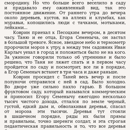
смородину. Но что больше всего веселило в саду
и придавало ему оживленный вид, так это
постоянное движение. От раннего утра до вечера
около деревьев, кустов, на аллеях и клумбах, как
муравьи, копошились люди с тачками, мотыками,
лейками…
Коврин приехал к Песоцким вечером, в десятом
часу. Таню и ее отца, Егора Семеныча, он застал
в большой тревоге. Ясное, звездное небо и термометр
пророчили мороз к утру, а между тем садовник Иван
Карлыч уехал в город и положиться было не на кого.
За ужином говорили только об утреннике и было
решено, что Таня не ляжет спать и в первом часу
пройдется по саду и посмотрит, все ли в порядке,
а Егор Семеныч встанет в три часа и даже раньше.
Коврин просидел с Таней весь вечер и после
полуночи отправился с ней в сад. Было холодно.
Во дворе уже сильно пахло гарью. В большом
фруктовом саду, который назывался коммерческим
и приносил Егору Семенычу ежегодно несколько
тысяч чистого дохода, стлался по земле черный,
густой, едкий дым и, обволакивая деревья, спасал
от мороза эти тысячи. Деревья тут стояли
в шашечном порядке, ряды их были прямы
и правильны, точно шеренги солдат, и эта строгая
педантическая правильность и то, что все деревья