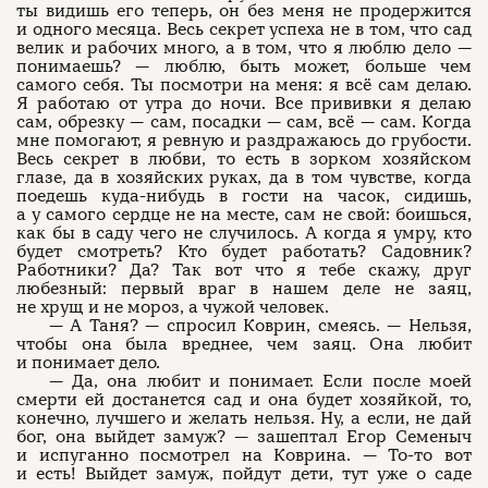
ты видишь его теперь, он без меня не продержится
и одного месяца. Весь секрет успеха не в том, что сад
велик и рабочих много, а в том, что я люблю дело —
понимаешь? — люблю, быть может, больше чем
самого себя. Ты посмотри на меня: я всё сам делаю.
Я работаю от утра до ночи. Все прививки я делаю
сам, обрезку — сам, посадки — сам, всё — сам. Когда
мне помогают, я ревную и раздражаюсь до грубости.
Весь секрет в любви, то есть в зорком хозяйском
глазе, да в хозяйских руках, да в том чувстве, когда
поедешь куда-нибудь в гости на часок, сидишь,
а у самого сердце не на месте, сам не свой: боишься,
как бы в саду чего не случилось. А когда я умру, кто
будет смотреть? Кто будет работать? Садовник?
Работники? Да? Так вот что я тебе скажу, друг
любезный: первый враг в нашем деле не заяц,
не хрущ и не мороз, а чужой человек.
— А Таня? — спросил Коврин, смеясь. — Нельзя,
чтобы она была вреднее, чем заяц. Она любит
и понимает дело.
— Да, она любит и понимает. Если после моей
смерти ей достанется сад и она будет хозяйкой, то,
конечно, лучшего и желать нельзя. Ну, а если, не дай
бог, она выйдет замуж? — зашептал Егор Семеныч
и испуганно посмотрел на Коврина. — То-то вот
и есть! Выйдет замуж, пойдут дети, тут уже о саде