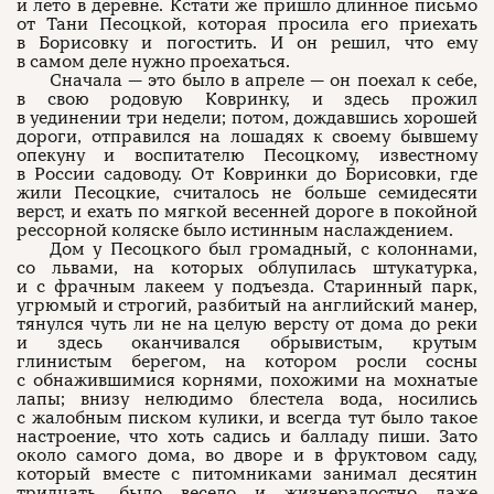
и лето в деревне. Кстати же пришло длинное письмо
от Тани Песоцкой, которая просила его приехать
в Борисовку и погостить. И он решил, что ему
в самом деле нужно проехаться.
Сначала — это было в апреле — он поехал к себе,
в свою родовую Ковринку, и здесь прожил
в уединении три недели; потом, дождавшись хорошей
дороги, отправился на лошадях к своему бывшему
опекуну и воспитателю Песоцкому, известному
в России садоводу. От Ковринки до Борисовки, где
жили Песоцкие, считалось не больше семидесяти
верст, и ехать по мягкой весенней дороге в покойной
рессорной коляске было истинным наслаждением.
Дом у Песоцкого был громадный, с колоннами,
со львами, на которых облупилась штукатурка,
и с фрачным лакеем у подъезда. Старинный парк,
угрюмый и строгий, разбитый на английский манер,
тянулся чуть ли не на целую версту от дома до реки
и здесь оканчивался обрывистым, крутым
глинистым берегом, на котором росли сосны
с обнажившимися корнями, похожими на мохнатые
лапы; внизу нелюдимо блестела вода, носились
с жалобным писком кулики, и всегда тут было такое
настроение, что хоть садись и балладу пиши. Зато
около самого дома, во дворе и в фруктовом саду,
который вместе с питомниками занимал десятин
тридцать, было весело и жизнерадостно даже