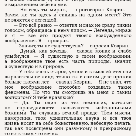
с выражением себе на уме.
— Но ведь ты мираж, — проговорил Коврин. —
Зачем же ты здесь и сидишь на одном месте? Это
не вяжется с легендой.
— Это всё равно, — ответил монах не сразу, тихим
голосом, обращаясь к нему лицом. — Легенда, мираж
и я — всё это продукт твоего возбужденного
воображения. Я — призрак.
— Значит, ты не существуешь? — спросил Коврин.
— Думай, как хочешь, — сказал монах и слабо
улыбнулся. — Я существую в твоем воображении,
а воображение твое есть часть природы, значит,
я существую и в природе.
— У тебя очень старое, умное и в высшей степени
выразительное лицо, точно ты в самом деле прожил
больше тысячи лет, — сказал Коврин. — Я не знал, что
мое воображение способно создавать такие
феномены. Но что ты смотришь на меня с таким
восторгом? Я тебе нравлюсь?
— Да. Ты один из тех немногих, которые
по справедливости называются избранниками
божиими. Ты служишь вечной правде. Твои мысли,
намерения, твоя удивительная наука и вся твоя
жизнь носят на себе божественную, небесную печать,
так как посвящены они разумному и прекрасному,
то есть тому, что вечно.