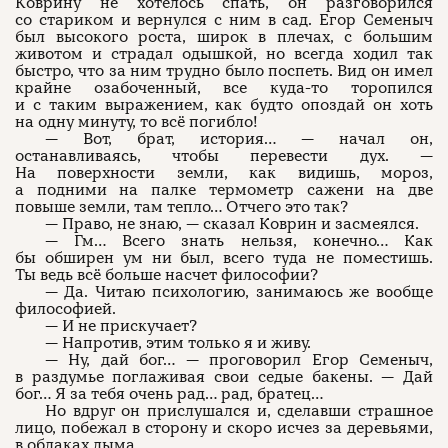
Коврину не хотелось спать, он разговорился
со стариком и вернулся с ним в сад. Егор Семеныч
был высокого роста, широк в плечах, с большим
животом и страдал одышкой, но всегда ходил так
быстро, что за ним трудно было поспеть. Вид он имел
крайне озабоченный, все куда-то торопился
и с таким выражением, как будто опоздай он хоть
на одну минуту, то всё погибло!
— Вот, брат, история… — начал он,
останавливаясь, чтобы перевести дух. —
На поверхности земли, как видишь, мороз,
а подними на палке термометр сажени на две
повыше земли, там тепло… Отчего это так?
— Право, не знаю, — сказал Коврин и засмеялся.
— Гм… Всего знать нельзя, конечно… Как
бы обширен ум ни был, всего туда не поместишь.
Ты ведь всё больше насчет философии?
— Да. Читаю психологию, занимаюсь же вообще
философией.
— И не прискучает?
— Напротив, этим только я и живу.
— Ну, дай бог… — проговорил Егор Семеныч,
в раздумье поглаживая свои седые бакены. — Дай
бог… Я за тебя очень рад… рад, братец…
Но вдруг он прислушался и, сделавши страшное
лицо, побежал в сторону и скоро исчез за деревьями,
в облаках дыма.