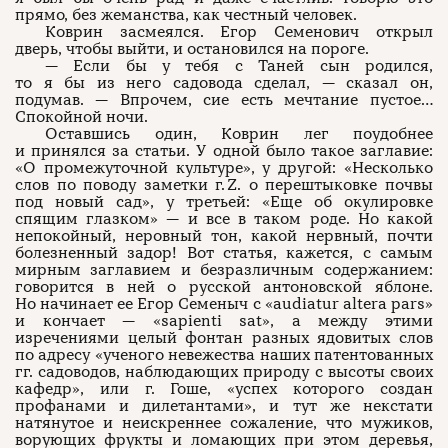
прямо, без жеманства, как честный человек.
Коврин засмеялся. Егор Семенович открыл
дверь, чтобы выйти, и остановился на пороге.
— Если бы у тебя с Таней сын родился,
то я бы из него садовода сделал, — сказал он,
подумав. — Впрочем, сие есть мечтание пустое…
Спокойной ночи.
Оставшись один, Коврин лег поудобнее
и принялся за статьи. У одной было такое заглавие:
«О промежуточной культуре», у другой: «Несколько
слов по поводу заметки г. Z. о перештыковке почвы
под новый сад», у третьей: «Еще об окулировке
спящим глазком» — и все в таком роде. Но какой
непокойный, неровный тон, какой нервный, почти
болезненный задор! Вот статья, кажется, с самым
мирным заглавием и безразличным содержанием:
говорится в ней о русской антоновской яблоне.
Но начинает ее Егор Семеныч с «audiatur altera pars»
и кончает — «sapienti sat», а между этими
изречениями целый фонтан разных ядовитых слов
по адресу «ученого невежества наших патентованных
гг. садоводов, наблюдающих природу с высоты своих
кафедр», или г. Гоше, «успех которого создан
профанами и дилетантами», и тут же некстати
натянутое и неискреннее сожаление, что мужиков,
ворующих фрукты и ломающих при этом деревья,