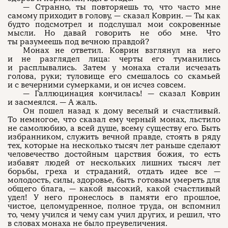
— Странно, ты повторяешь то, что часто мне
самому приходит в голову, — сказал Коврин. — Ты как
будто подсмотрел и подслушал мои сокровенные
мысли. Но давай говорить не обо мне. Что
ты разумеешь под вечною правдой?
Монах не ответил. Коврин взглянул на него
и не разглядел лица: черты его туманились
и расплывались. Затем у монаха стали исчезать
голова, руки; туловище его смешалось со скамьей
и с вечерними сумерками, и он исчез совсем.
— Галлюцинация кончилась! — сказал Коврин
и засмеялся. — А жаль.
Он пошел назад к дому веселый и счастливый.
То немногое, что сказал ему черный монах, льстило
не самолюбию, а всей душе, всему существу его. Быть
избранником, служить вечной правде, стоять в ряду
тех, которые на несколько тысяч лет раньше сделают
человечество достойным царствия божия, то есть
избавят людей от нескольких лишних тысяч лет
борьбы, греха и страданий, отдать идее все —
молодость, силы, здоровье, быть готовым умереть для
общего блага, — какой высокий, какой счастливый
удел! У него пронеслось в памяти его прошлое,
чистое, целомудренное, полное труда, он вспомнил
то, чему учился и чему сам учил других, и решил, что
в словах монаха не было преувеличения.