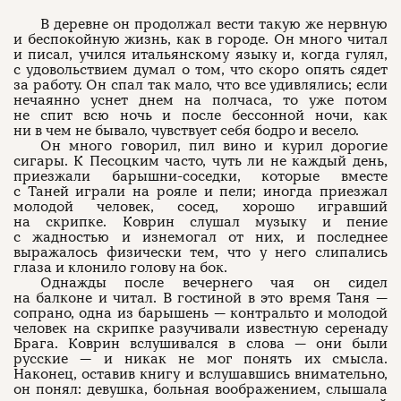
В деревне он продолжал вести такую же нервную
и беспокойную жизнь, как в городе. Он много читал
и писал, учился итальянскому языку и, когда гулял,
с удовольствием думал о том, что скоро опять сядет
за работу. Он спал так мало, что все удивлялись; если
нечаянно уснет днем на полчаса, то уже потом
не спит всю ночь и после бессонной ночи, как
ни в чем не бывало, чувствует себя бодро и весело.
Он много говорил, пил вино и курил дорогие
сигары. К Песоцким часто, чуть ли не каждый день,
приезжали барышни-соседки, которые вместе
с Таней играли на рояле и пели; иногда приезжал
молодой человек, сосед, хорошо игравший
на скрипке. Коврин слушал музыку и пение
с жадностью и изнемогал от них, и последнее
выражалось физически тем, что у него слипались
глаза и клонило голову на бок.
Однажды после вечернего чая он сидел
на балконе и читал. В гостиной в это время Таня —
сопрано, одна из барышень — контральто и молодой
человек на скрипке разучивали известную серенаду
Брага. Коврин вслушивался в слова — они были
русские — и никак не мог понять их смысла.
Наконец, оставив книгу и вслушавшись внимательно,
он понял: девушка, больная воображением, слышала