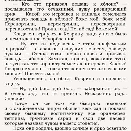
— Кто это привязал лошадь к яблоне? —
послышался его отчаянный, душу раздирающий
крик. — Какой это мерзавец и каналья осмелился
привязать лошадь к яблоне? Боже мой, боже мой!
Перепортили, перемерзили, пересквернили,
перепакостили! Пропал сад! Погиб сад! Боже мой!
Когда он вернулся к Коврину, лицо у него было
изнеможденное, оскорбленное.
— Ну что ты поделаешь с этим анафемским
народом? — сказал он плачущим голосом, разводя
руками. — Степка возил ночью навоз и привязал
лошадь к яблоне! Замотал, подлец, вожжищи туго-
натуго, так что кора в трех местах потерлась. Каково!
Говорю ему, а он — толкач толкачом и только глазами
хлопает! Повесить мало!
Успокоившись, он обнял Коврина и поцеловал
в щеку.
— Ну, дай бог… дай бог… — забормотал он. —
Я очень рад, что ты приехал. Несказанно рад…
Спасибо.
Потом он все тою же быстрою походкой
и с озабоченным лицом обошел весь сад и показал
своему бывшему воспитаннику все оранжереи,
теплицы, грунтовые сараи и свои две пасеки,
которые называл чудом нашего столетия.
Пока они ходили, взошло солнце и ярко осветило