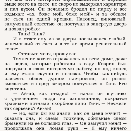
выше всего на свете, но скоро не выдержал характера
и пал духом. Он печально бродил по парку и все
вздыхал: «ах, боже мой, боже мой!» и за обедом
не съел ни одной крошки. Наконец, виноватый,
замученный совестью, он постучал в запертую дверь
и позвал робко:
— Таня! Таня?
И в ответ ему из-за двери послышался слабый,
изнемогший от слез и в то же время решительный
голос:
— Оставьте меня, прошу вас.
Томление хозяев отражалось на всем доме, даже
на людях, которые работали в саду. Коврин был
погружен в свою интересную работу, но под конец
и ему стало скучно и неловко. Чтобы как-нибудь
развеять общее дурное настроение, он решил
вмешаться и перед вечером постучался к Тане. Его
впустили.
— Ай-ай, как стыдно! — начал он шутливо,
с удивлением глядя на заплаканное, покрытое
красными пятнами, скорбное лицо Тани. — Неужели
так серьезно? Ай-ай!
— Но, если бы вы знали, как он меня мучит! —
сказала она, и слезы, горючие, обильные слезы
брызнули из ее больших глаз. — Он замучил меня! —
продолжала она, ломая руки. — Я ему ничего