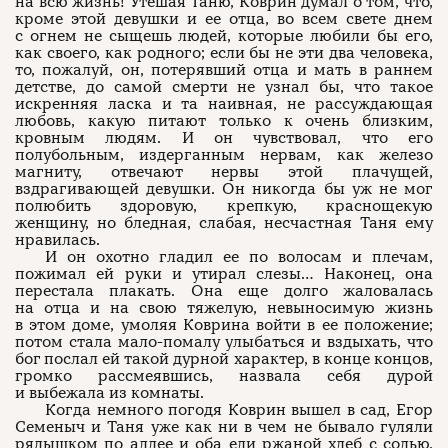
на всю жизнь! Утешая Таню, Коврин думал о том, что,
кроме этой девушки и ее отца, во всем свете днем
с огнем не сыщешь людей, которые любили бы его,
как своего, как родного; если бы не эти два человека,
то, пожалуй, он, потерявший отца и мать в раннем
детстве, до самой смерти не узнал бы, что такое
искренняя ласка и та наивная, не рассуждающая
любовь, какую питают только к очень близким,
кровным людям. И он чувствовал, что его
полубольным, издерганным нервам, как железо
магниту, отвечают нервы этой плачущей,
вздрагивающей девушки. Он никогда бы уж не мог
полюбить здоровую, крепкую, краснощекую
женщину, но бледная, слабая, несчастная Таня ему
нравилась.
И он охотно гладил ее по волосам и плечам,
пожимал ей руки и утирал слезы… Наконец, она
перестала плакать. Она еще долго жаловалась
на отца и на свою тяжелую, невыносимую жизнь
в этом доме, умоляя Коврина войти в ее положение;
потом стала мало-помалу улыбаться и вздыхать, что
бог послал ей такой дурной характер, в конце концов,
громко рассмеявшись, назвала себя дурой
и выбежала из комнаты.
Когда немного погодя Коврин вышел в сад, Егор
Семеныч и Таня уже как ни в чем не бывало гуляли
рядышком по аллее и оба ели ржаной хлеб с солью,