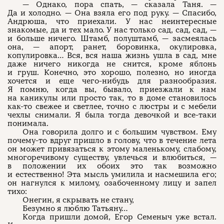
— Однако, пора спать, — сказала Таня. —
Да и холодно. — Она взяла его под руку. — Спасибо,
Андрюша, что приехали. У нас неинтересные
знакомые, да и тех мало. У нас только сад, сад, сад, —
и больше ничего. Штамб, полуштамб, — засмеялась
она, — апорт, ранет, боровинка, окулировка,
копулировка… Вся, вся наша жизнь ушла в сад, мне
даже ничего никогда не снится, кроме яблонь
и груш. Конечно, это хорошо, полезно, но иногда
хочется и еще чего-нибудь для разнообразия.
Я помню, когда вы, бывало, приезжали к нам
на каникулы или просто так, то в доме становилось
как-то свежее и светлее, точно с люстры и с мебели
чехлы снимали. Я была тогда девочкой и все-таки
понимала.
Она говорила долго и с большим чувством. Ему
почему-то вдруг пришло в голову, что в течение лета
он может привязаться к этому маленькому, слабому,
многоречивому существу, увлечься и влюбиться, —
в положении их обоих это так возможно
и естественно! Эта мысль умилила и насмешила его;
он нагнулся к милому, озабоченному лицу и запел
тихо:
Онегин, я скрывать не стану,
Безумно я люблю Татьяну…
Когда пришли домой, Егор Семеныч уже встал.