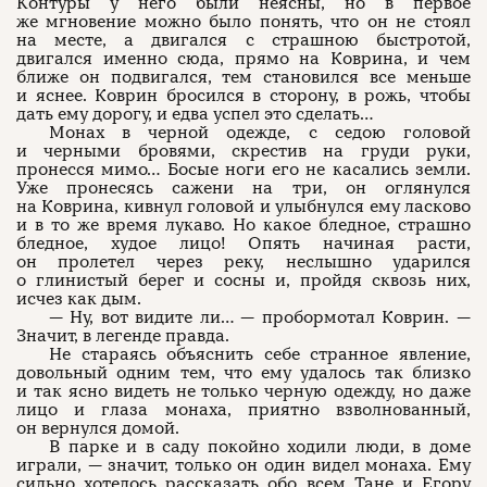
Контуры у него были неясны, но в первое
же мгновение можно было понять, что он не стоял
на месте, а двигался с страшною быстротой,
двигался именно сюда, прямо на Коврина, и чем
ближе он подвигался, тем становился все меньше
и яснее. Коврин бросился в сторону, в рожь, чтобы
дать ему дорогу, и едва успел это сделать…
Монах в черной одежде, с седою головой
и черными бровями, скрестив на груди руки,
пронесся мимо… Босые ноги его не касались земли.
Уже пронесясь сажени на три, он оглянулся
на Коврина, кивнул головой и улыбнулся ему ласково
и в то же время лукаво. Но какое бледное, страшно
бледное, худое лицо! Опять начиная расти,
он пролетел через реку, неслышно ударился
о глинистый берег и сосны и, пройдя сквозь них,
исчез как дым.
— Ну, вот видите ли… — пробормотал Коврин. —
Значит, в легенде правда.
Не стараясь объяснить себе странное явление,
довольный одним тем, что ему удалось так близко
и так ясно видеть не только черную одежду, но даже
лицо и глаза монаха, приятно взволнованный,
он вернулся домой.
В парке и в саду покойно ходили люди, в доме
играли, — значит, только он один видел монаха. Ему
сильно хотелось рассказать обо всем Тане и Егору