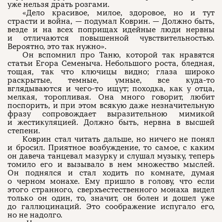
уже нельзя драть розгами.
«Дело красивое, милое, здоровое, но и тут
страсти и война, — подумал Коврин. — Должно быть,
везде и на всех поприщах идейные люди нервны
и отличаются повышенной чувствительностью.
Вероятно, это так нужно».
Он вспомнил про Таню, которой так нравятся
статьи Егора Семеныча. Небольшого роста, бледная,
тощая, так что ключицы видно; глаза широко
раскрытые, темные, умные, все куда-то
вглядываются и чего-то ищут; походка, как у отца,
мелкая, торопливая. Она много говорит, любит
поспорить, и при этом всякую даже незначительную
фразу сопровождает выразительною мимикой
и жестикуляцией. Должно быть, нервна в высшей
степени.
Коврин стал читать дальше, но ничего не понял
и бросил. Приятное возбуждение, то самое, с каким
он давеча танцевал мазурку и слушал музыку, теперь
томило его и вызывало в нем множество мыслей.
Он поднялся и стал ходить по комнате, думая
о черном монахе. Ему пришло в голову, что если
этого странного, сверхъестественного монаха видел
только он один, то, значит, он болен и дошел уже
до галлюцинаций. Это соображение испугало его,
но не надолго.