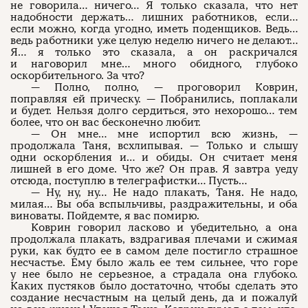
не говорила… ничего… Я только сказала, что нет
надобности держать… лишних работников, если…
если можно, когда угодно, иметь поденщиков. Ведь…
ведь работники уже целую неделю ничего не делают…
Я… я только это сказала, а он раскричался
и наговорил мне… много обидного, глубоко
оскорбительного. За что?
— Полно, полно, — проговорил Коврин,
поправляя ей прическу. — Побранились, поплакали
и будет. Нельзя долго сердиться, это нехорошо… тем
более, что он вас бесконечно любит.
— Он мне… мне испортил всю жизнь, —
продолжала Таня, всхлипывая. — Только и слышу
одни оскорбления и… и обиды. Он считает меня
лишней в его доме. Что же? Он прав. Я завтра уеду
отсюда, поступлю в телеграфистки… Пусть…
— Ну, ну, ну… Не надо плакать, Таня. Не надо,
милая… Вы оба вспыльчивы, раздражительны, и оба
виноваты. Пойдемте, я вас помирю.
Коврин говорил ласково и убедительно, а она
продолжала плакать, вздрагивая плечами и сжимая
руки, как будто ее в самом деле постигло страшное
несчастье. Ему было жаль ее тем сильнее, что горе
у нее было не серьезное, а страдала она глубоко.
Каких пустяков было достаточно, чтобы сделать это
создание несчастным на целый день, да и пожалуй