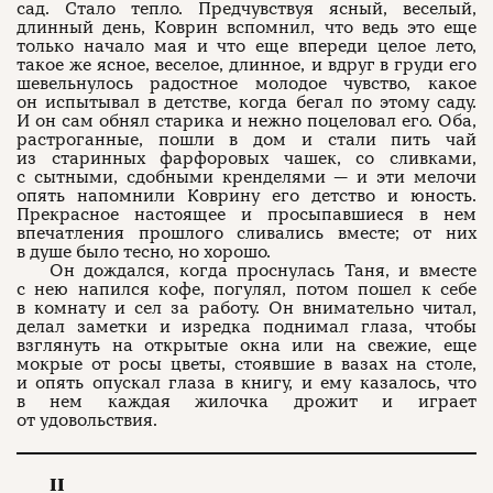
сад. Стало тепло. Предчувствуя ясный, веселый,
длинный день, Коврин вспомнил, что ведь это еще
только начало мая и что еще впереди целое лето,
такое же ясное, веселое, длинное, и вдруг в груди его
шевельнулось радостное молодое чувство, какое
он испытывал в детстве, когда бегал по этому саду.
И он сам обнял старика и нежно поцеловал его. Оба,
растроганные, пошли в дом и стали пить чай
из старинных фарфоровых чашек, со сливками,
с сытными, сдобными кренделями — и эти мелочи
опять напомнили Коврину его детство и юность.
Прекрасное настоящее и просыпавшиеся в нем
впечатления прошлого сливались вместе; от них
в душе было тесно, но хорошо.
Он дождался, когда проснулась Таня, и вместе
с нею напился кофе, погулял, потом пошел к себе
в комнату и сел за работу. Он внимательно читал,
делал заметки и изредка поднимал глаза, чтобы
взглянуть на открытые окна или на свежие, еще
мокрые от росы цветы, стоявшие в вазах на столе,
и опять опускал глаза в книгу, и ему казалось, что
в нем каждая жилочка дрожит и играет
от удовольствия.
II