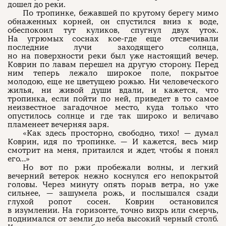
дошел до реки.
По тропинке, бежавшей по крутому берегу мимо
обнаженных корней, он спустился вниз к воде,
обеспокоил тут куликов, спугнул двух уток.
На угрюмых соснах кое-где еще отсвечивали
последние лучи заходящего солнца,
но на поверхности реки был уже настоящий вечер.
Коврин по лавам перешел на другую сторону. Перед
ним теперь лежало широкое поле, покрытое
молодою, еще не цветущею рожью. Ни человеческого
жилья, ни живой души вдали, и кажется, что
тропинка, если пойти по ней, приведет в то самое
неизвестное загадочное место, куда только что
опустилось солнце и где так широко и величаво
пламенеет вечерняя заря.
«Как здесь просторно, свободно, тихо! — думал
Коврин, идя по тропинке. — И кажется, весь мир
смотрит на меня, притаился и ждет, чтобы я понял
его…»
Но вот по ржи пробежали волны, и легкий
вечерний ветерок нежно коснулся его непокрытой
головы. Через минуту опять порыв ветра, но уже
сильнее, — зашумела рожь, и послышался сзади
глухой ропот сосен. Коврин остановился
в изумлении. На горизонте, точно вихрь или смерчь,
поднимался от земли до неба высокий черный столб.