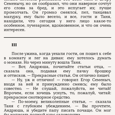
Семенычу, но он сообразил, что они наверное сочтут
его слова за бред, и это испугает их; лучше
промолчать. Он громко смеялся, пел, танцевал
мазурку, ему было весело, и все, гости и Таня,
находили, что сегодня у него лицо какое-то
особенное, лучезарное, вдохновенное, и что он очень
интересен.
III
После ужина, когда уехали гости, он пошел к себе
в комнату и лег на диван: ему хотелось думать
о монахе. Но через минуту вошла Таня.
— Вот, Андрюша, почитайте статьи отца, —
сказала она, подавая ему пачку брошюр
и оттисков. — Прекрасные статьи. Он отлично пишет.
— Ну, уж и отлично! — говорил Егор Семеныч,
входя за ней и принужденно смеясь; ему было
совестно. — Не слушай, пожалуйста, не читай!
Впрочем, если хочешь уснуть, то, пожалуй, читай:
прекрасное снотворное средство.
— По-моему, великолепные статьи, — сказала
Таня с глубоким убеждением. — Вы прочтите,
Андрюша, и убедите папу писать почаще. Он мог
бы написать полный курс садоводства.