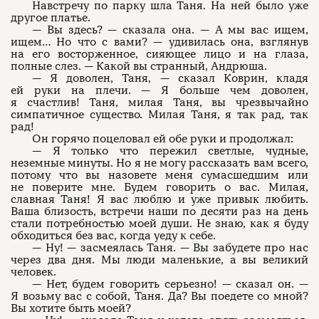
Навстречу по парку шла Таня. На ней было уже
другое платье.
— Вы здесь? — сказала она. — А мы вас ищем,
ищем… Но что с вами? — удивилась она, взглянув
на его восторженное, сияющее лицо и на глаза,
полные слез. — Какой вы странный, Андрюша.
— Я доволен, Таня, — сказал Коврин, кладя
ей руки на плечи. — Я больше чем доволен,
я счастлив! Таня, милая Таня, вы чрезвычайно
симпатичное существо. Милая Таня, я так рад, так
рад!
Он горячо поцеловал ей обе руки и продолжал:
— Я только что пережил светлые, чудные,
неземные минуты. Но я не могу рассказать вам всего,
потому что вы назовете меня сумасшедшим или
не поверите мне. Будем говорить о вас. Милая,
славная Таня! Я вас люблю и уже привык любить.
Ваша близость, встречи наши по десяти раз на день
стали потребностью моей души. Не знаю, как я буду
обходиться без вас, когда уеду к себе.
— Ну! — засмеялась Таня. — Вы забудете про нас
через два дня. Мы люди маленькие, а вы великий
человек.
— Нет, будем говорить серьезно! — сказал он. —
Я возьму вас с собой, Таня. Да? Вы поедете со мной?
Вы хотите быть моей?