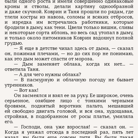
были одного роста и имели совершенно одинаковые
кроны и стволы, делали картину однообразной
и даже скучной. Коврин и Таня прошли по рядам, где
тлели костры из навоза, соломы и всяких отбросов,
и изредка им встречались работники, которые
бродили в дыму, как тени. Цвели только вишни, сливы
и некоторые сорта яблонь, но весь сад утопал в дыму,
и только около питомников Коврин вздохнул полной
грудью.
— Я еще в детстве чихал здесь от дыма, — сказал
он, пожимая плечами, — но до сих пор не понимаю,
как это дым может спасти от мороза.
— Дым заменяет облака, когда их нет… —
ответила Таня.
— А для чего нужны облака?
— В пасмурную и облачную погоду не бывает
утренников.
— Вот как!
Он засмеялся и взял ее за руку. Ее широкое, очень
серьезное, озябшее лицо с тонкими черными
бровями, поднятый воротник пальто, мешавший
ей свободно двигать головой, и вся она, худощавая,
стройная, в подобранном от росы платье, умиляла
его.
— Господи, она уже взрослая! — сказал он. —
Когда я уезжал отсюда в последний раз, пять лет
назад, вы были еще совсем дитя. Вы были такая