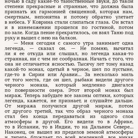
ночью в саду какие-то таинственные звуки, до такой
степени прекрасные и странные, что должна была
признать их гармонией священной, которая нам,
смертным, непонятна и потому обратно улетает
в небеса. У Коврина стали слипаться глаза. Он встал
и в изнеможении прошелся по гостиной, потом
по зале. Когда пение прекратилось, он взял Таню под
руку и вышел с нею на балкон.
— Меня сегодня с самого утра занимает одна
легенда, — сказал он. — Не помню, вычитал
ли я ее откуда или слышал, но легенда какая-то
странная, ни с чем не сообразная. Начать с того, что
она не отличается ясностью. Тысячу лет тому назад
какой-то монах, одетый в черное, шел по пустыне,
где-то в Сирии или Аравии… За несколько миль
от того места, где он шел, рыбаки видели другого
черного монаха, который медленно двигался
по поверхности озера. Этот второй монах был
мираж. Теперь забудьте все законы оптики, которых
легенда, кажется, не признает, и слушайте дальше.
От миража получился другой мираж, потом
от другого третий, так что образ черного монаха
стал без конца передаваться из одного слоя
атмосферы в другой. Его видели то в Африке,
то в Испании, то в Индии, то на Дальнем Севере…
Наконец, он вышел из пределов земной атмосферы
и теперь блуждает по всей вселенной, все никак