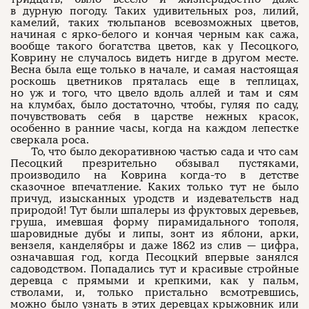
в дурную погоду. Таких удивительных роз, лилий,
камелий, таких тюльпанов всевозможных цветов,
начиная с ярко-белого и кончая черным как сажа,
вообще такого богатства цветов, как у Песоцкого,
Коврину не случалось видеть нигде в другом месте.
Весна была еще только в начале, и самая настоящая
роскошь цветников пряталась еще в теплицах,
но уж и того, что цвело вдоль аллей и там и сям
на клумбах, было достаточно, чтобы, гуляя по саду,
почувствовать себя в царстве нежных красок,
особенно в ранние часы, когда на каждом лепестке
сверкала роса.
То, что было декоративною частью сада и что сам
Песоцкий презрительно обзывал пустяками,
производило на Коврина когда-то в детстве
сказочное впечатление. Каких только тут не было
причуд, изысканных уродств и издевательств над
природой! Тут были шпалеры из фруктовых деревьев,
груша, имевшая форму пирамидального тополя,
шаровидные дубы и липы, зонт из яблони, арки,
вензеля, канделябры и даже 1862 из слив — цифра,
означавшая год, когда Песоцкий впервые занялся
садоводством. Попадались тут и красивые стройные
деревца с прямыми и крепкими, как у пальм,
стволами, и, только пристально всмотревшись,
можно было узнать в этих деревцах крыжовник или