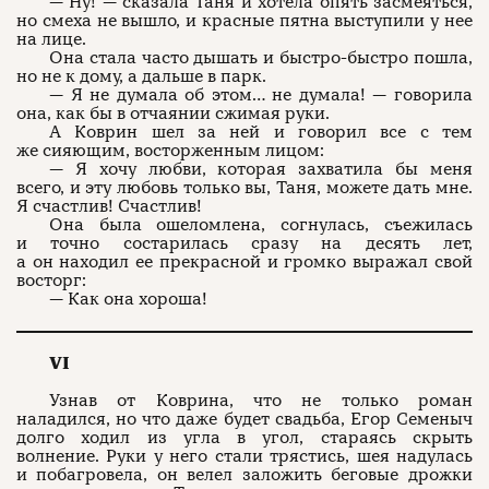
— Ну! — сказала Таня и хотела опять засмеяться,
но смеха не вышло, и красные пятна выступили у нее
на лице.
О проекте
ЧТИВО ДОМ
Рекламодателям
Она стала часто дышать и быстро-быстро пошла,
Команда
YouTube
но не к дому, а дальше в парк.
Авторы
Telegram
Журнал
— Я не думала об этом… не думала! — говорила
VK
она, как бы в отчаянии сжимая руки.
А Коврин шел за ней и говорил все с тем
же сияющим, восторженным лицом:
— Я хочу любви, которая захватила бы меня
Подписаться на журнал
всего, и эту любовь только вы, Таня, можете дать мне.
Я счастлив! Счастлив!
Она была ошеломлена, согнулась, съежилась
и точно состарилась сразу на десять лет,
а он находил ее прекрасной и громко выражал свой
Пользовательское соглашение
восторг:
Политика конфиденциальности
— Как она хороша!
VI
(c) ЧТИВО 2026. Все права защищены
16+
Узнав от Коврина, что не только роман
Разработка:
Astroshock
наладился, но что даже будет свадьба, Егор Семеныч
долго ходил из угла в угол, стараясь скрыть
волнение. Руки у него стали трястись, шея надулась
и побагровела, он велел заложить беговые дрожки