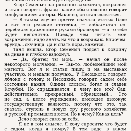
Егор Семеныч напряженно захохотал, покраснел
и стал говорить фразы, какие обыкновенно говорят
конфузящиеся авторы. Наконец, он стал сдаваться.
— В таком случае прочти сначала статью Гоше
и вот эти русские статейки, — забормотал он,
перебирая дрожащими руками брошюры, — а то тебе
будет непонятно. Прежде чем читать мои
возражения, надо знать, на что я возражаю. Впрочем,
ерунда… скучища. Да и спать пора, кажется.
Таня вышла. Егор Семеныч подсел к Коврину
на диван и глубоко вздохнул.
— Да, братец ты мой… — начал он после
некоторого молчания. — Так-то, любезнейший мой
магистр. Вот я и статьи пишу, и на выставках
участвую, и медали получаю… У Песоцкого, говорят,
яблоки с голову, и Песоцкий, говорят, садом себе
состояние нажил. Одним словом, богат и славен
Кочубей. Но спрашивается: к чему все это? Сад,
действительно, прекрасный, образцовый… Это
не сад, а целое учреждение, имеющее высокую
государственную важность, потому что это, так
сказать, ступень в новую эру русского хозяйства
и русской промышленности. Но к чему? Какая цель?
— Дело говорит само за себя.
— Я не в том смысле. Я хочу спросить: что будет
с садом, когда я помру? В том виде, в каком