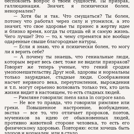
беспокоить вопрос о твоей сущности. Ты призрак,
галлюцинация. Значит, я психически болен,
ненормален?
— Хотя бы и так. Что смущаться? Ты болен,
потому что работал через силу и утомился, а это
значит, что свое здоровье ты принес в жертву идее
и близко время, когда ты отдашь ей и самую жизнь.
Чего лучше? Это — то, к чему стремятся все вообще
одаренные свыше благородные натуры.
— Если я знаю, что я психически болен, то могу
ли я верить себе?
— А почему ты знаешь, что гениальные люди,
которым верит весь свет, тоже не видели призраков?
Говорят же теперь ученые, что гений сродни
умопомешательству. Друг мой, здоровы и нормальны
только заурядные, стадные люди. Соображения
насчет нервного века, переутомления, вырождения
и т. п. могут серьезно волновать только тех, кто цель
жизни видит в настоящем, то есть стадных людей.
— Римляне говорили: mens sana in corpore sano.
— He все то правда, что говорили римляне или
греки. Повышенное настроение, возбуждение,
экстаз — все то, что отличает пророков, поэтов,
мучеников за идею от обыкновенных людей,
противно животной стороне человека, то есть его
физическому здоровью. Повторяю: если хочешь быть
здоров и нормален, иди в стадо.