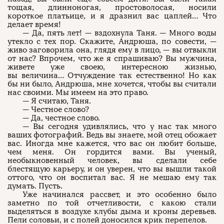
тощая, длинноногая, простоволосая, носили
короткое платьице, и я дразнил вас цаплей… Что
делает время!
— Да, пять лет! — вздохнула Таня. — Много воды
утекло с тех пор. Скажите, Андрюша, по совести, —
живо заговорила она, глядя ему в лицо, — вы отвыкли
от нас? Впрочем, что же я спрашиваю? Вы мужчина,
живете уже своею, интересною жизнью,
вы величина… Отчуждение так естественно! Но как
бы ни было, Андрюша, мне хочется, чтобы вы считали
нас своими. Мы имеем на это право.
— Я считаю, Таня.
— Честное слово?
— Да, честное слово.
— Вы сегодня удивлялись, что у нас так много
ваших фотографий. Ведь вы знаете, мой отец обожает
вас. Иногда мне кажется, что вас он любит больше,
чем меня. Он гордится вами. Вы ученый,
необыкновенный человек, вы сделали себе
блестящую карьеру, и он уверен, что вы вышли такой
оттого, что он воспитал вас. Я не мешаю ему так
думать. Пусть.
Уже начинался рассвет, и это особенно было
заметно по той отчетливости, с какою стали
выделяться в воздухе клубы дыма и кроны деревьев.
Пели соловьи, и с полей доносился крик перепелов.