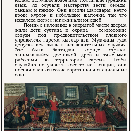
ислам, получали новое имя, постигали турецкий
язык. Их обучали мастерству вести беседы,
танцам и пению. Они носили шаровары, нечто
вроде курток и небольшие шапочки, так что
издалека скорее напоминали юношей.
Помимо наложниц в закрытой части дворца
жили дети султана и охрана — темнокожие
евнухи под предводительством главного
управителя гарема кызлар-аги. Мужчины туда
допускались лишь в исключительных случаях.
Это были балтаджи, корпус стражи,
занимавшийся доставкой дров и тяжелыми
работами на территории гарема. Чтобы
случайно не увидеть кого-то из женщин, они
носили очень высокие воротники и специальные
очки.