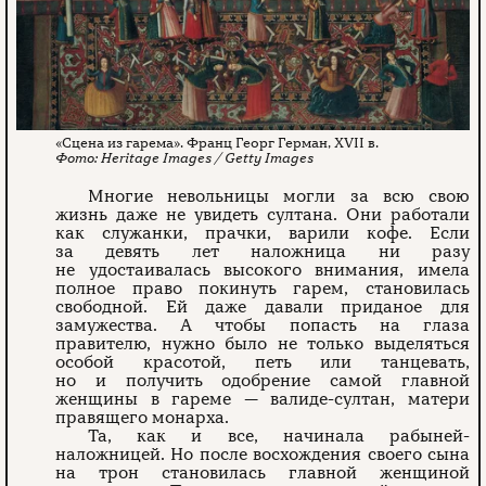
«Сцена из гарема». Франц Георг Герман, XVII в.
Heritage Images / Getty Images
Многие невольницы могли за всю свою
жизнь даже не увидеть султана. Они работали
как служанки, прачки, варили кофе. Если
за девять лет наложница ни разу
не удостаивалась высокого внимания, имела
полное право покинуть гарем, становилась
свободной. Ей даже давали приданое для
замужества. А чтобы попасть на глаза
правителю, нужно было не только выделяться
особой красотой, петь или танцевать,
но и получить одобрение самой главной
женщины в гареме — валиде-султан, матери
правящего монарха.
Та, как и все, начинала рабыней-
наложницей. Но после восхождения своего сына
на трон становилась главной женщиной