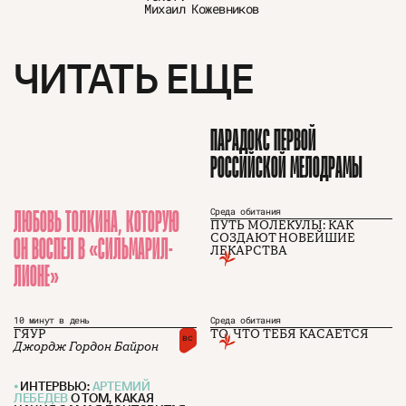
Михаил Кожевников
ЧИТАТЬ ЕЩЕ
ПАРАДОКС ПЕРВОЙ
РОССИЙСКОЙ МЕЛОДРАМЫ
ЛЮБОВЬ ТОЛКИНА, КОТОРУЮ
Среда обитания
ПУТЬ МОЛЕКУЛЫ: КАК
ОН ВОСПЕЛ В «СИЛЬМАРИЛ­
СОЗДАЮТ НОВЕЙШИЕ
ЛЕКАРСТВА
ЛИОНЕ»
10 минут в день
Среда обитания
ГЯУР
ТО, ЧТО ТЕБЯ КАСАЕТСЯ
вс
Джордж Гордон Байрон
О проекте
ЧТИВО ДОМ
Рекламодателям
Команда
YouTube
ИНТЕРВЬЮ:
АРТЕМИЙ
Авторы
Telegram
ЛЕБЕДЕВ
О ТОМ, КАКАЯ