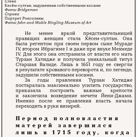
Кесём-султан, задушенная собственными косами
Bridgeman
Портрет Роксоланы
John and Mable Ringling Museum of Art
Не менее яркой представительницей
правящих женщин стала Кёсем-султан. Она
была регентом при своем первом сыне Мураде
IV, втором Ибрагиме I и даже при внуке Мехмеде
IV. Для этого она отстранила от власти его мать
Турхан Хатидже и получила уникальный титул
Старшая Валиде. Лишь в 1651 году ее свергли
в результате кровавого переворота и, по легенде,
задушили собственными косами.
За годы правления Турхан Хатидже
постаралась максимально усилить государство,
приказала построить важные крепости
и закончила возведение мечети Йени-Джами.
Именно после ее правления власть начала
переходить в руки визирей.
Период полновластия
матерей завершился
лишь в 1715 году, когда