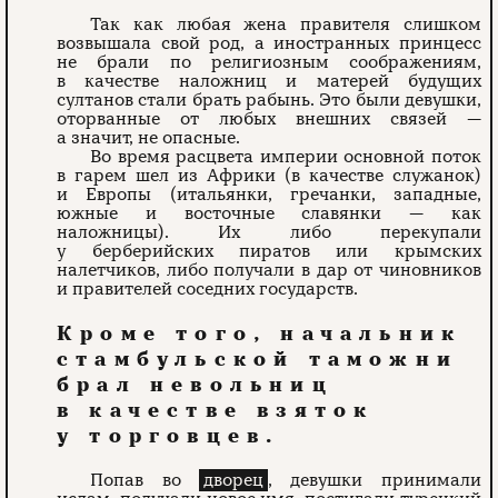
Так как любая жена правителя слишком
возвышала свой род, а иностранных принцесс
не брали по религиозным соображениям,
в качестве наложниц и матерей будущих
султанов стали брать рабынь. Это были девушки,
оторванные от любых внешних связей —
а значит, не опасные.
Во время расцвета империи основной поток
в гарем шел из Африки (в качестве служанок)
и Европы (итальянки, гречанки, западные,
южные и восточные славянки — как
наложницы). Их либо перекупали
у берберийских пиратов или крымских
налетчиков, либо получали в дар от чиновников
и правителей соседних государств.
Кроме того, начальник
стамбульской таможни
брал невольниц
в качестве взяток
у торговцев.
Попав во
дворец
, девушки принимали