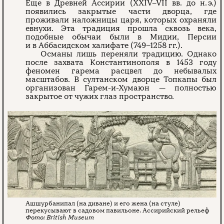
Еще в Древней Ассирии (XXIV–VII вв. до н. э.)
появились закрытые части дворца, где
проживали наложницы царя, которых охраняли
евнухи. Эта традиция прошла сквозь века,
подобные обычаи были в Мидии, Персии
и в Аббасидском халифате (749–1258 гг.).
Османы лишь переняли традицию. Однако
после захвата Константинополя в 1453 году
феномен гарема расцвел до небывалых
масштабов. В султанском дворце Топкапы был
организован Гарем-и-Хумаюн — полностью
закрытое от чужих глаз пространство.
Ашшурбанипал (на диване) и его жена (на стуле)
перекусывают в садовом павильоне. Ассирийский рельеф
British Museum