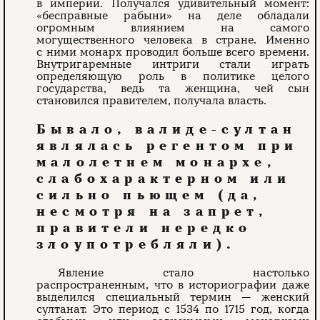
в империи. Получался удивительный момент:
«бесправные рабыни» на деле обладали
огромным влиянием на самого
могущественного человека в стране. Именно
с ними монарх проводил больше всего времени.
Внутригаремные интриги стали играть
определяющую роль в политике целого
государства, ведь та женщина, чей сын
становился правителем, получала власть.
Бывало, валиде-султан
являлась регентом при
малолетнем монархе,
слабохарактерном или
сильно пьющем (да,
несмотря на запрет,
правители нередко
злоупотребляли).
Явление стало настолько
распространенным, что в историографии даже
выделился специальный термин — женский
султанат. Это период с 1534 по 1715 год, когда