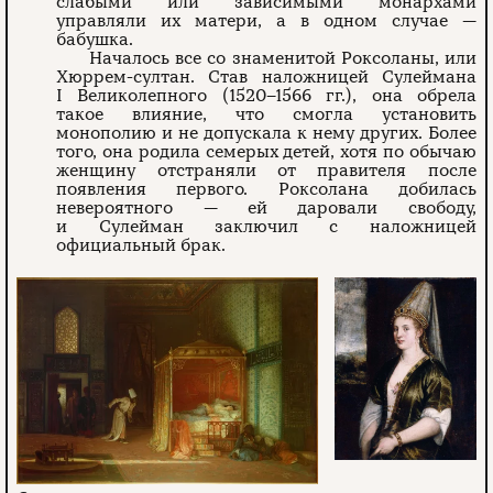
слабыми или зависимыми монархами
управляли их матери, а в одном случае —
бабушка.
Началось все со знаменитой Роксоланы, или
Хюррем-султан. Став наложницей Сулеймана
I Великолепного (1520–1566 гг.), она обрела
такое влияние, что смогла установить
монополию и не допускала к нему других. Более
того, она родила семерых детей, хотя по обычаю
женщину отстраняли от правителя после
появления первого. Роксолана добилась
невероятного — ей даровали свободу,
и Сулейман заключил с наложницей
официальный брак.