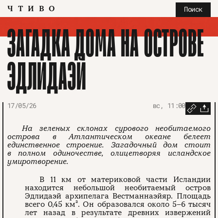
ЧТИВО
Поиск
ЗАГАДКА ДОМА НА ОСТРОВЕ
ЭДЛИДАЭЙ
17/05/26
вс, 11:00
На зеленых склонах сурового необитаемого
острова в Атлантическом океане белеет
единственное строение. Загадочный дом стоит
в полном одиночестве, олицетворяя исландское
умиротворение.
В 11 км от материковой части Исландии
находится небольшой необитаемый остров
Эдлидаэй архипелага Вестманнаэйяр. Площадь
всего 0,45 км². Он образовался около 5–6 тысяч
лет назад в результате древних извержений