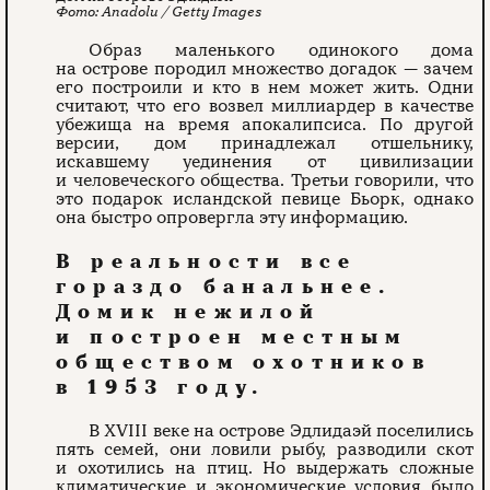
Anadolu / Getty Images
Образ маленького одинокого дома
на острове породил множество догадок — зачем
его построили и кто в нем может жить. Одни
считают, что его возвел миллиардер в качестве
убежища на время апокалипсиса. По другой
версии, дом принадлежал отшельнику,
искавшему уединения от цивилизации
и человеческого общества. Третьи говорили, что
это подарок исландской певице Бьорк, однако
она быстро опровергла эту информацию.
В реальности все
гораздо банальнее.
Домик нежилой
и построен местным
обществом охотников
в 1953 году.
В XVIII веке на острове Эдлидаэй поселились
пять семей, они ловили рыбу, разводили скот
и охотились на птиц. Но выдержать сложные
климатические и экономические условия было