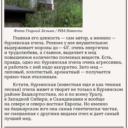
Георгий Зельма / РИА Новости
Главная его ценность — сам автор, а именно —
бурзянская пчела. Резюме у нее внушительное:
выдерживает морозы до — 45°, очень энергична
и трудолюбива, а главное, выделяет в мед
повышенное количество полезных веществ. Есть,
правда, одно но: бурзянская пчела очень агрессивна,
и работать с ней надо аккуратно. Зато мед —
липовый, золотистый, ароматный — получается
прямо-таки эталонным.
Кстати, бурзянская (известная еще и как темная
лесная) пчела живет и творит не только в Бурзянском
районе Башкортостана, но и по всему Уралу,
в Западной Сибири, в Скандинавии и вообще
на севере и северо-востоке Европы. Но именно
на башкирском юге она самая генетически чистая,
не смешанная с другими видами пчел и дает самый
лучший мед.