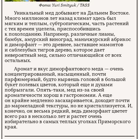
Yuri Smityuk / TASS
Уникальный мед добывают на Дальнем Востоке.
Много миллионов лет назад климат здесь был
мягким и теплым, субтропическим, часть растений
с тех времен уцелела, приспособившись
к похолоданию. Например, различные лианы,
бамбук, амурский виноград, маньчжурский абрикос
и диморфант — это древнее, заставшее мамонтов
и саблезубых тигров дерево, которое дает
невероятный мед, сильно отличающийся от всех
остальных.
Аромат и вкус диморфантового меда — очень
концентрированный, насыщенный, почти
парфюмерный, будто ныряешь головой в большой
букет полевых цветов, который еще и духами
побрызгали. Опять-таки, мед из-за своей
ароматичности хорош в гастрономии. А еще
он крайне медленно засахаривается, доходит почти
до мармеладной текстуры, но не кристаллизуется. И,
конечно, он весьма редкий, ведь диморфант цветет
всего раз в несколько лет и растет очень
избирательно в самых теплых уголках Приморского
края.