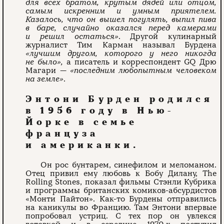
для всех братом, крутым дядей или отцом,
самым искренним и умным приятелем.
Казалось, что он вышел погулять, выпил пива
в баре, случайно оказался перед камерами
и решил остаться»
. Другой кулинарный
журналист Тим Карман называл Бурдена
«лучшим другом, которого у него никогда
не было»,
а писатель и корреспондент GQ Дрю
Магари —
«последним любопытным человеком
на земле»
.
Энтони Бурден родился
в 1956 году в Нью-
Йорке в семье
француза
и американки.
Он рос бунтарем, синефилом и меломаном.
Отец привил ему любовь к Бобу Дилану, The
Rolling Stones, показал фильмы Стэнли Кубрика
и программы британских комиков-абсурдистов
«Монти Пайтон». Как-то Бурдены отправились
на каникулы во Францию. Там Энтони впервые
попробовал устриц. С тех пор он увлекся