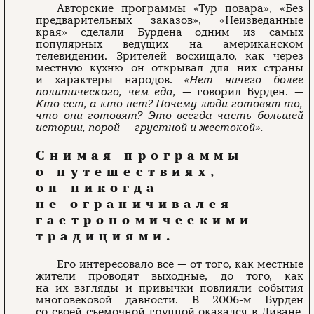
Авторские программы «Тур повара», «Без
предварительных заказов», «Неизведанные
края» сделали Бурдена одним из самых
популярных ведущих на американском
телевидении. Зрителей восхищало, как через
местную кухню он открывал для них страны
и характеры народов.
«Нет ничего более
политического, чем еда,
— говорил Бурден. —
Кто ест, а кто нет? Почему люди готовят то,
что они готовят? Это всегда часть большей
истории, порой
—
грустной и жестокой».
Снимая программы
о путешествиях,
он никогда
не ограничивался
гастрономическими
традициями.
Его интересовало все — от того, как местные
жители проводят выходные, до того, как
на их взгляды и привычки повлияли события
многовековой давности. В 2006-м Бурден
со своей съемочной группой оказался в Ливане.