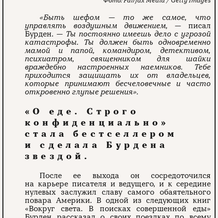
Fairfax Media / Getty Images
«Быть шефом — то же самое, что
управлять воздушным движением,
— писал
Бурден. —
Ты постоянно имеешь дело с угрозой
катастрофы. Ты должен быть одновременно
мамой и папой, командиром, детективом,
психиатром, священником для шайки
враждебно настроенных наемников. Тебе
приходится защищать их от владельцев,
которые принимают бесчеловечные и часто
откровенно глупые решения».
«О еде. Строго
конфиденциально»
стала бестселлером
и сделала Бурдена
звездой.
После ее выхода он сосредоточился
на карьере писателя и ведущего, и к середине
нулевых заслужил славу самого обаятельного
повара Америки. В одной из следующих книг
«Вокруг света. В поисках совершенной еды»
Бурден рассказал о своих поездках по всему