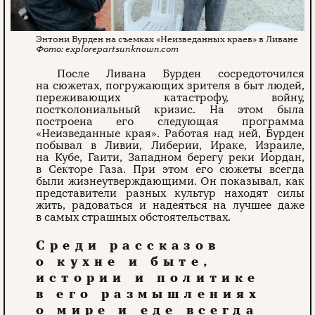
Энтони Бурден на съемках «Неизведанных краев» в Ливане
explorepartsunknown.com
После Ливана Бурден сосредоточился
на сюжетах, погружающих зрителя в быт людей,
переживающих катастрофу, войну,
постколониальный кризис. На этом была
построена его следующая программа
«Неизведанные края». Работая над ней, Бурден
побывал в Ливии, Либерии, Ираке, Израиле,
на Кубе, Гаити, Западном берегу реки Иордан,
в Секторе Газа. При этом его сюжеты всегда
были жизнеутверждающими. Он показывал, как
представители разных культур находят силы
жить, радоваться и надеяться на лучшее даже
в самых страшных обстоятельствах.
Среди рассказов
о кухне и быте,
истории и политике
в его размышлениях
о мире и еде всегда