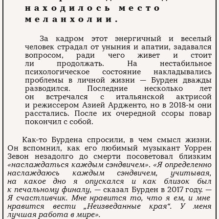
находилось место
меланхолии.
За кадром этот энергичный и веселый
человек страдал от уныния и апатии, задавался
вопросом, ради чего живет и стоит
ли продолжать. На нестабильное
психологическое состояние накладывались
проблемы в личной жизни — Бурден дважды
разводился. Последние несколько лет
он встречался с итальянской актрисой
и режиссером Азией Ардженто, но в 2018-м они
расстались. После их очередной ссоры повар
покончил с собой.
Как-то Бурдена спросили, в чем смысл жизни.
Он вспомнил, как его любимый музыкант Уоррен
Зевон незадолго до смерти посоветовал близким
«наслаждаться каждым сэндвичем»
.
«Я определенно
наслаждаюсь каждым сэндвичем, учитывая,
на какое дно я опускался и как близок был
к печальному финалу,
— сказал Бурден в 2017 году. —
Я счастливчик. Мне нравится то, что я ем, и мне
нравится вести „Неизведанные края“. У меня
лучшая работа в мире».