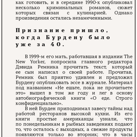
как готовить, и в середине 1990-х опубликовал
несколько криминальных романов, сюжет
которых связан с кулинарией. Однако
произведения остались незамеченными.
Признание пришло,
когда Бурдену было
уже за 40.
В 1999-м его мать, работавшая в издании The
New Yorker, попросила главного редактора
Дэвида Ремника прочитать текст, который
ее сын написал о своей работе. Прочитав,
Ремник был приятно удивлен и предложил
Бурдену опубликовать эссе в журнале. Материал
под названием «Не ешьте, пока не прочитаете
это» вышел в том же году и лег в основу
автобиографической книги «О еде. Строго
конфиденциально».
В ней Бурден приподнимал завесу тайны над
работой ресторанов высокой кухни. Из его
книги простые американцы узнали, что
по понедельникам в рыбных заведениях подают
то, что осталось с выходных, а свежие продукты
появляются только во вторник; что в часы