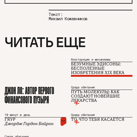
Текст:
Михаил Кожевников
ЧИТАТЬ ЕЩЕ
Конструкции и механизмы
БЕЗУМНЫЕ ЭДИСОНЫ:
БЕСПОЛЕЗНЫЕ
ИЗОБРЕТЕНИЯ XIX ВЕКА
ДЖОН ЛО: АВТОР ПЕРВОГО
Среда обитания
ПУТЬ МОЛЕКУЛЫ: КАК
ФИНАНСОВОГО ПУЗЫРЯ
СОЗДАЮТ НОВЕЙШИЕ
ЛЕКАРСТВА
10 минут в день
Среда обитания
О проекте
ЧТИВО ДОМ
Рекламодателям
ГЯУР
ТО, ЧТО ТЕБЯ КАСАЕТСЯ
Команда
YouTube
чт
Джордж Гордон Байрон
Авторы
Telegram
Журнал
VK
Среда обитания