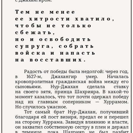
Тем не менее
ее хитрости хватило,
чтобы не только
сбежать,
но и освободить
супруга, собрать
войска и напасть
на восставших.
Радость от победы была недолгой: через год,
в 1627-м, Джахангир умер. Началась
кровопролитная гражданская война между его
сыновьями. Нур-Джахан сделала ставку
на своего зятя, принца Шахрияра. В какой-то
момент казалось, что тот почти одержал победу
над их главным соперником — Хуррамом.
Но случилось ужасное.
Тот самый брат Нур-Джахан, получивший
благодаря ей пост визиря, предал ее и перешел
на сторону Хуррама. Завидуя влиянию и власти,
он захватил собственную сестру в плен и держал
в темнице, пока Шахрияр не был разбит