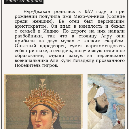
«Эта женщина»
.
Нур-Джахан родилась в 1577 году и при
рождении получила имя Мехр-ун-ниса (Солнце
среди женщин). Ее отец был персидским
аристократом. Он впал в немилость и бежал
с семьей в Индию. По дороге на них напали
разбойники, так что в столицу Агру они
прибыли на двух мулах с жалким скарбом.
Опытный царедворец сумел зарекомендовать
себя при шахе, а его дочь, получившую отличное
образование, отдали замуж за персидского
военачальника Али Кули Истаджлу, прозванного
Победитель тигров.