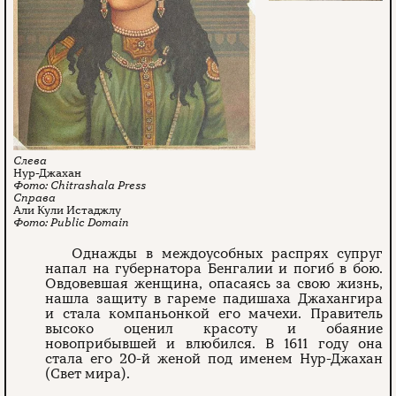
Нур-Джахан
Chitrashala Press
Али Кули Истаджлу
Public Domain
Однажды в междоусобных распрях супруг
напал на губернатора Бенгалии и погиб в бою.
Овдовевшая женщина, опасаясь за свою жизнь,
нашла защиту в гареме падишаха Джахангира
и стала компаньонкой его мачехи. Правитель
высоко оценил красоту и обаяние
новоприбывшей и влюбился. В 1611 году она
стала его 20-й женой под именем Нур-Джахан
(Свет мира).