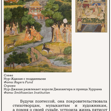
Нур-Ждахан с подданными
Rogers Fund
Нур-Джахан развлекает короля Джахангира и принца Хуррама
Smithsonian Institution
Будучи поэтессой, она покровительствовала
стихотворцам, музыкантам и художникам,
а помня о своей судьбе, устроила жизнь пятисот