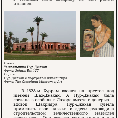
и казнен.
Усыпальница Нур-Джахан
SohaibTahirST
Нур-Джахан с портретом Джахангира
The Cleveland Museum of Art
В 1628-м Хуррам взошел на престол под
именем Шах-Джахан. А Нур-Джахан была
сослана в особняк в Лахоре вместе с дочерью —
вдовой Шахрияра. Нур-Джахан сумела
применить свои навыки и здесь: руководила
строительством величественного мавзолея
своего отца. Она возвела усыпальницу и для